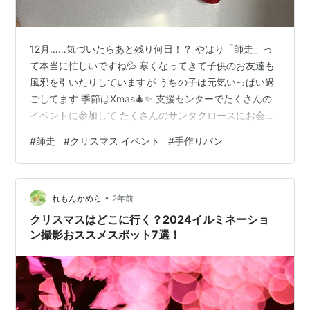
12月……気づいたらあと残り何日！？ やはり「師走」っ
て本当に忙しいですね💦 寒くなってきて子供のお友達も
風邪を引いたりしていますが うちの子は元気いっぱい過
ごしてます 季節はXmas🎄✨ 支援センターでたくさんの
イベントに参加して たくさんのサンタクロースにお会い
しプレゼント🎁いただきました 先生方いつもありがとう
#
師走
#
クリスマス イベント
#
手作りパン
ございます♪ そしてXmas制作もたくさん 今年のクリスマ
ス制作たち 去年はサンタクロースが出てきたら怖がって
しがみついていたうちの子 成長したようで怖がらなくな
•
りました でも怖がってももらうものは🎁ちゃんともらい
れもんかめら
2年前
に行く子です笑 やはり時期に乗ってクリスマスのパンに
クリスマスはどこに行く？2024イルミネーショ
してみました🤶🎄…
ン撮影おススメスポット7選！