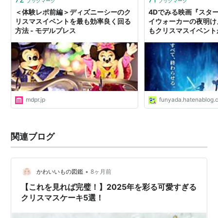
ブックマーク
ブックマーク
＜体験レポ前編＞ディズニーシーのク
4Dでみる映画『スタ
リスマスイベントを最も効率良く回る
イウォーカーの夜明け
方法 - モデルプレス
もクリスマスイベント
アメリッシュガーデン
mdpr.jp
funyada.hatenablog.
関連ブログ
•
かわいいもの図鑑
8ヶ月前
【これを見れば完璧！】2025年を彩る可愛すぎる
クリスマスケーキ5選！