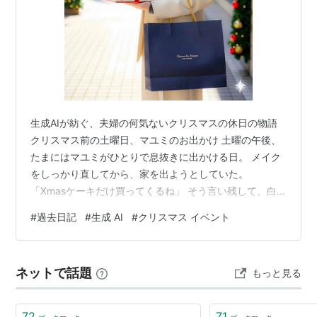
生成AIが紡ぐ、夫婦の何気ないクリスマスの休日の物語
クリスマス前の土曜日、マユミのお出かけ 土曜の午後、
たまにはマユミがひとりで息抜きに出かける日。 メイク
をしっかり直してから、家を出ようとしていた。
「Xmasケーキだけ買ってくるね」 そう言い残して、白
いホンダ・ライフに乗り込む姿を、ボクは玄関先の通路
#
過去日記
#
生成 AI
#
クリスマス イベント
から見送った。 薄化粧のマユミも綺麗だけれど、街に出
かけるときのマユミは、メイクがきちんと決まってい
て、まるで少しだけ違う時間を生きている人みたいに見
ネットで話題
もっと見る
える。 今日はその感じがいっそうはっきりしていて、い
つもよりほんの少し、胸がざわつくほど華やかだった。
若い頃、マユミは自分で生クリームを泡立…
72
71