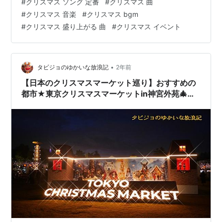
#
クリスマス ソング 定番
#
クリスマス 曲
っぷりご紹介します🎶 クリスマスソングの定番！心温ま
#
クリスマス 音楽
#
クリスマス bgm
る名曲たち🎁 1. 「きよしこの夜（Silent Night）」 誰も
#
クリスマス 盛り上がる 曲
#
クリスマス イベント
が知っているクリスマスソングの中で、最も心温まる名
曲がこの「きよしこの夜」です。歌詞もメロディーもシ
ンプルで、聖夜の静けさを感じさせてくれる一曲。家族
みんなで囲むクリスマスデ…
•
タビジョのゆかいな放浪記
2年前
【日本のクリスマスマーケット巡り】おすすめの
都市★東京クリスマスマーケットin神宮外苑🎄に
行こう♪