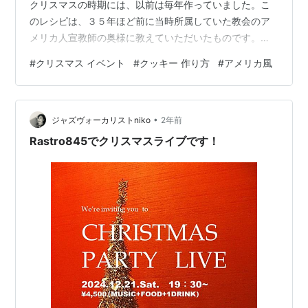
クリスマスの時期には、以前は毎年作っていました。こ
のレシピは、３５年ほど前に当時所属していた教会のア
メリカ人宣教師の奥様に教えていただいたものです。
「ロシアンケーキ」という名前ですが、「スノーボール
#
クリスマス イベント
#
クッキー 作り方
#
アメリカ風
クッキー」にとてもよく似ています。 ３５年前のレシピ
では、アメリカ風にマーガリンや強力粉を使います。ま
た、計量カップも日本の規格とは異なります。 計量カッ
•
プの日本とアメリカの違いの詳細は⇒（こちら） 今回
ジャズヴォーカリストniko
2年前
は、作りやすいように私なりにアレンジしてみました。
Rastro845でクリスマスライブです！
とても美味しくて上出来でした(^^♪ そのレシ…