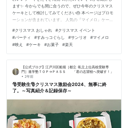
ます✨ 今からでも間に合うので、ぜひ今年のクリスマス
ケーキとして検討してみてください🎂 本ページはプロモ
ーションが含まれています。 人気の『マイメロ』ケーキ
🎂✨ 子どもたちにも大人気のマイメロちゃんのケーキ✨
#
クリスマス おしゃれ
#
クリスマス イベント
存在感があってピンクでかわいいので、盛り上がりそ
#
パーティ
#
すみっコぐらし
#
サンリオ
#
マイメロ
う！ 私なら、友達同士のクリスマスパーティーに持って
#
映え
#
ケーキ
#
お菓子
#
楽天
行きたいです🎄女子会がさらに盛り上がりそう✨ パティ
スリーモンシェール 誕生日 ケーキ バースデーケーキ 5号
阪急百貨店 ギフト 人気 高級 誕生日プレゼント クリスマ
【公式ブログ】江戸川区船堀［都立･私立上位高校受験専
ス マイメロ …
門］進学塾ＴＯＰ→ＰＡＳＳ 「君の志望校へ突破す！」
•
2年前
🎅受験生🎅クリスマス激励会2024、無事に終
了。～写真紹介＆記録保存～