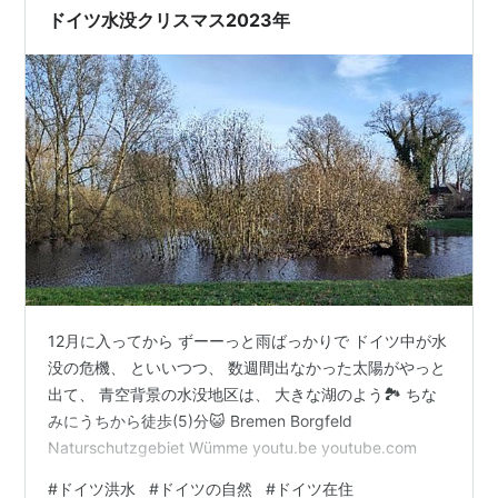
す。お料理はフードコーディネーターさんが考えてくだ
ドイツ水没クリスマス2023年
さるそうで私もめちゃくちゃ楽しみ♡クリ…
12月に入ってから ずーーっと雨ばっかりで ドイツ中が水
没の危機、 といいつつ、 数週間出なかった太陽がやっと
出て、 青空背景の水没地区は、 大きな湖のよう🏞️ ちな
みにうちから徒歩(5)分😺 Bremen Borgfeld
Naturschutzgebiet Wümme youtu.be youtube.com
#
ドイツ洪水
#
ドイツの自然
#
ドイツ在住