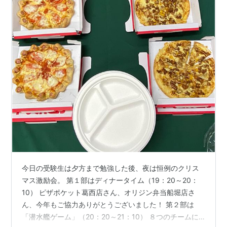
今日の受験生は夕方まで勉強した後、夜は恒例のクリス
マス激励会。 第１部はディナータイム（19：20～20：
10） ピザポケット葛西店さん、オリジン弁当船堀店さ
ん、今年もご協力ありがとうございました！ 第２部は
「潜水艦ゲーム」（20：20～21：10） ８つのチームに