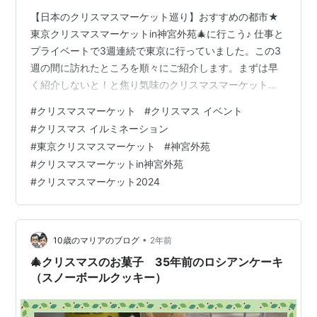
【日本のクリスマスマーケット巡り】おすすめの都市★
東京クリスマスマーケットin神宮外苑🎄に行こう♪ 仕事と
プライベートで3週連続で東京に行っていました。この3
週の間に訪れたところを順々にご紹介します。まずは早
く紹介しないと！と焦り気味のクリスマスマーケットで
す(*^-^*) あっという間に12月だと思っていたら、もう
#
クリスマスマーケット
#
クリスマス イベント
1/3が過ぎ去りました。街中キラキラしていて、あちこち
#
クリスマス イルミネーション
からクリスマスソングが流れてきて、そしてあちこちで
#
東京クリスマスマーケット
#
神宮外苑
クリスマスのデコレーションを目にします。世知辛い世
#
クリスマスマーケットin神宮外苑
の中ですが、この時期だけは少しテンションあがる時期
#
クリスマスマーケット2024
かな、いくつになって・・・も( *´艸｀) そしてクリスマ
スにはかかせないのが…
•
10歳のマリアのブログ
2年前
🎄クリスマスのお菓子 35年前のロシアンケーキ
（スノーボールクッキー）