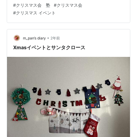
分かれて頭の体操をしてもらった。 下の写真はzoom参
#
クリスマス会 塾
#
クリスマス会
加の生徒と体験している様子 第３部は「お楽しみ抽選
#
クリスマス イベント
会」（21：20～21：45） ステキな商品が複数個当たる
抽選会を行って盛り上がった。​ さあ、いよいよ入試直前
期。 のこり８週間、死に物狂いで頑張ろう！！ 江戸川
区、船堀の高校受験塾で唯一の都立上位高校専門塾！ 船
•
m_pan’s diary
2年前
堀の塾​ならば…
Xmasイベントとサンタクロース