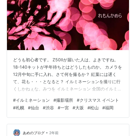
どうも初心者です。 Z50IIが届いた人は、よきですね。
18-140キットが半年待ちとはどうしたものか。 カメラを
12月中旬に手に入れ、さて何を撮るか？ 紅葉には遅く
て、花も・・・となると？ イルミネーションを撮りに行
くしかねぇな。みつを イルミネーション 全国のイルミネ
ーション7選 2024さっぽろホワイトイルミネーション 光
#
イルミネーション
#
撮影場所
#
クリスマス イベント
のページェント（宮城県仙台市） 青の洞窟（東京都渋谷
#
札幌
#
仙台
#
渋谷
#
一宮
#
大坂
#
松山
#
福岡
区） 138ウィンターイルミ（愛知県一宮市） 大阪城イル
ミナージュ2024（大阪府大阪市） 道後公園（愛媛県松山
市） 天神クリスマスマーケット（福岡県福岡市） まとめ
全国のイルミネーション7選 2024さっぽろホワイ…
•
あめのブログ
2年前