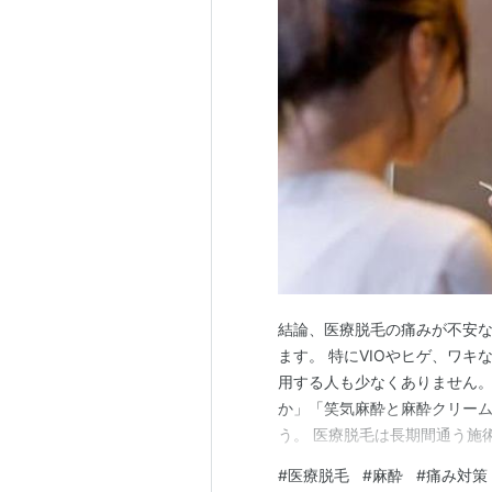
結論、医療脱毛の痛みが不安
ます。 特にVIOやヒゲ、ワ
用する人も少なくありません。
か」「笑気麻酔と麻酔クリー
う。 医療脱毛は長期間通う施
環境を整えることが重要です。
#
医療脱毛
#
麻酔
#
痛み対策
場、効果の違い、注意点まで詳