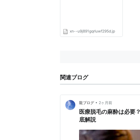
ター募集、腫れや痛い失敗の
口コミなど
xn--u9j891gqrluwf295d.jp
関連ブログ
•
龍ブログ
2ヶ月前
医療脱毛の麻酔は必要
底解説