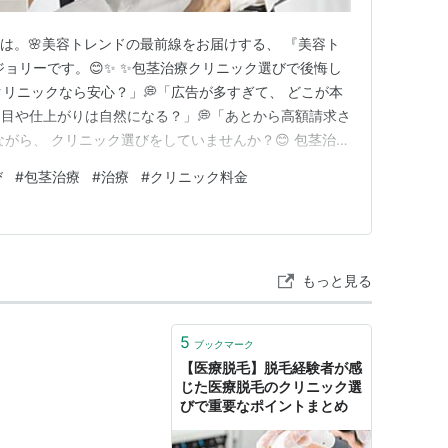
ちは。🌸美容トレンドの最前線をお届けする、 『美容ト
ジョリーです。😊✨ ✨包茎治療クリニック選びで後悔し
クリニックなら安心？」💭「広告が多すぎて、 どこが本
た目や仕上がりは自然になる？」💭「あとから高額請求さ
がら、 クリニック選びをしていませんか？😊 包茎治療
く、清潔さや自信につながる医療 として、多くの男性が
び
#
包茎治療
#
治療
#
クリニック料金
が現在、 全国には、数多くの包茎治療クリニックがあ
円まで幅広い…
もっと見る
5
ブックマーク
【医療脱毛】脱毛経験者が感
じた医療脱毛のクリニック選
びで重要なポイントまとめ