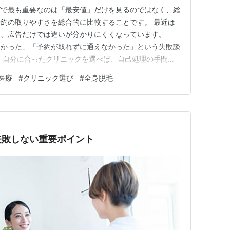
びで最も重要なのは「最安値」だけを見るのではなく、総
約の取りやすさを総合的に比較することです。 最近は
え、広告だけでは違いが分かりにくくなっています。
多かった」「予約が取れずに通えなかった」という失敗談
、自分に合ったクリニックを選べば、自己処理の手間を
も抑えられます。 この記事では、医療脱毛の仕組みか
医療
#
クリニック選び
#
全身脱毛
、料金シミュレーションまで初心者にも分かりやすく解説
たい方が後悔しないための判断…
失敗しない重要ポイント