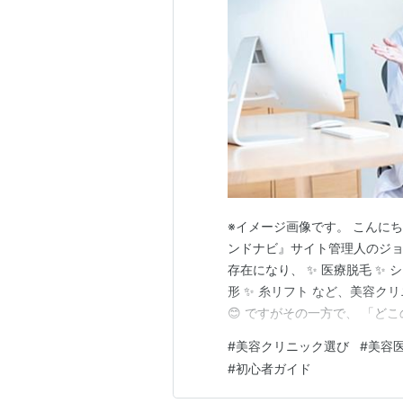
※イメージ画像です。 こんに
ンドナビ』サイト管理人のジョ
存在になり、 ✨ 医療脱毛 ✨ 
形 ✨ 糸リフト など、美容ク
😊 ですがその一方で、 「ど
んな悩みを抱えている方も、と
#
美容クリニック選び
#
美容
決して安い買い物ではなく、 
#
初心者ガイド
果が出なかった ⚠ 高額な…