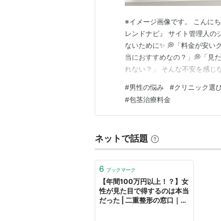
※イメージ画像です。 こんに
レンドナビ』 サイト管理人の
ないために✨ 💭「料金が安い
当におすすめなの？」💭「見
れない？」 そんな不安を感じな
は、 見た目の改善だけではな
#
男性の悩み
#
クリニック選
治療を検討しています。 です
#
包茎治療料金
り、 ✅ 料金は数万円〜数十万
ネットで話題
6
ブックマーク
【年間100万円以上！？】女
性が見た目で得するのは本当
だった | 二重整形の窓口｜切
開方法、手術の種類、クリニ
ック選びに役立つ値段、モニ