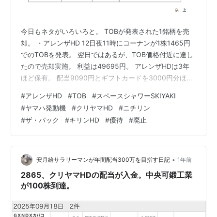
今日もネタがいろいろと。 TOBが発表された1銘柄を売
却。 ・アレンザHD 12日夜11時にコーナンが1株1465円
でのTOBを発表。 翌日ではあるが、TOB価格付近に達し
たので売却実施。 利益は49695円。 アレンザHDは3年
ほど保有。 配当9090円とギフトカードを3000円分ほど
受領。 当時は分売直後で900円前後だったとは思う。 利
#
アレンザHD
#
TOB
#
スペースシャワーSKIYAKI
益にはなったが、これまた微妙な気持ちに。 今年はこれ
#
ヤマハ発動機
#
クリヤマHD
#
ニチリン
で2銘柄目のTOBだが、他にもあるだろうか・・ 決算で
#
ザ・パック
#
キリンHD
#
優待
#
廃止
は6銘柄が増配を発表。 ・スペースシャワーSKIYAKIHD
4円増配×100株保有。 ・ヤマハ発動機 15円増配×100株
保有。 ・クリヤマHD 5…
•
安月給サラリーマンが年間配当300万を目指す日記
1年前
2865、クリヤマHDの配当が入金。中央可鍛工業
が100株到達。