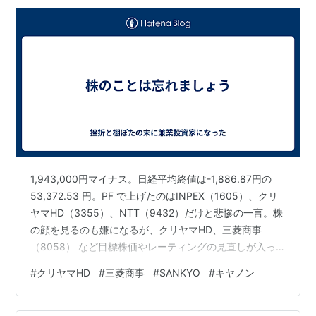
1,943,000円マイナス。日経平均終値は-1,886.87円の
53,372.53 円。PF で上げたのはINPEX（1605）、クリ
ヤマHD（3355）、NTT（9432）だけと悲惨の一言。株
の顔を見るのも嫌になるが、クリヤマHD、三菱商事
（8058） など目標株価やレーティングの見直しが入っ
ているところもあり、サボっているわけにはいかない。
#
クリヤマHD
#
三菱商事
#
SANKYO
#
キヤノン
NF日経225（1321）、SANKYO（6417） を現物で、キ
ヤノン（7751）を信用で買い。ひとさまのことを心配し
ている場合ではまったくないが、株クラの中にはかなり