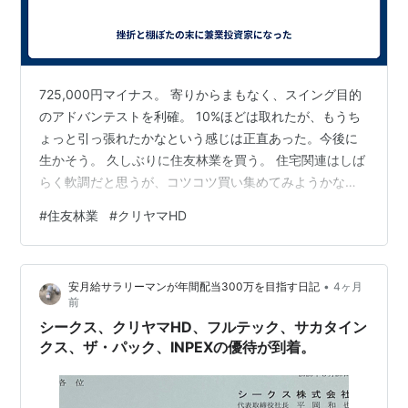
725,000円マイナス。 寄りからまもなく、スイング目的
のアドバンテストを利確。 10%ほどは取れたが、もうち
ょっと引っ張れたかなという感じは正直あった。今後に
生かそう。 久しぶりに住友林業を買う。 住宅関連はしば
らく軟調だと思うが、コツコツ買い集めてみようかな
と。 大和ハウスなんかもなかなかに安い。 クリヤマHD
#
住友林業
#
クリヤマHD
を買い増し。地味な小型株だが業績も良いし、安いと思
うんだけどなぁ。 昼に予想通り利上げ発表。 まぁほかに
選択肢はないよね。日経平均は一時7万円を超えたが、終
•
安月給サラリーマンが年間配当300万を目指す日記
4ヶ月
値は69,404.50 円。きっとアルゴが走ったりしたんだろ
前
う。明日から揉むか、あく抜けして上に行くかは分から
シークス、クリヤマHD、フルテック、サカタイン
ないが 、AI・…
クス、ザ・パック、INPEXの優待が到着。