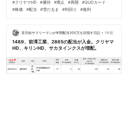
#
クリヤマHD
#
優待
#
廃止
#
再開
#
QUOカード
年以上の長期保有で2000円分になるとのこと。 クリヤマ
#
株価
#
配当
#
雪だるま
#
利回り
#
複利
HDは2020年から563円で200株保有。 取得額での配当
利回りは9.95% 長期保有での総合利回りは11.72％とな
る。 最近は優待廃止で株価が冴えない銘柄の優待再開が
多いような？ 保有株で優待廃止…
•
安月給サラリーマンが年間配当300万を目指す日記
1年前
1489、前澤工業、2865の配当が入金。クリヤマ
HD、キリンHD、サカタインクスが増配。
今日は3銘柄の配当が入金、決算では3銘柄が増配。 楽天
証券 ・1489 136円 ・前澤工業 1435円 コネクト ・
2865 2951円 合計 4522円となる。 決算では3銘柄が増
配。 ・クリヤマHD 11円増配×200株保有。 ・キリンHD