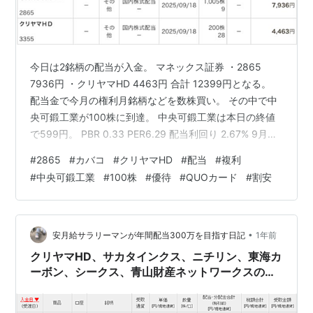
今日は2銘柄の配当が入金。 マネックス証券 ・2865
7936円 ・クリヤマHD 4463円 合計 12399円となる。
配当金で今月の権利月銘柄などを数株買い。 その中で中
央可鍛工業が100株に到達。 中央可鍛工業は本日の終値
で599円。 PBR 0.33 PER6.29 配当利回り 2.67% 9月に
100株保有で500円分のQUOカードがもらえる。 平均取
#
2865
#
カバコ
#
クリヤマHD
#
配当
#
複利
得額が563円と少し高くなってしまったが、これで優待
#
中央可鍛工業
#
100株
#
優待
#
QUOカード
#
割安
の権利を確保。 割安で配当性向も低めなので、今後の増
配も期待したいところではある・・・ にほんブログ村
•
安月給サラリーマンが年間配当300万を目指す日記
1年前
クリヤマHD、サカタインクス、ニチリン、東海カ
ーボン、シークス、青山財産ネットワークスの配
当が入金。キムラユニティー、KDDIが分割。