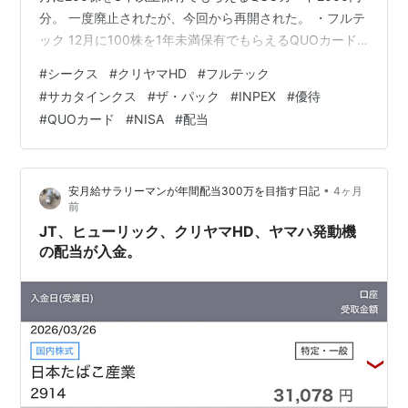
分。 一度廃止されたが、今回から再開された。 ・フルテ
ック 12月に100株を1年未満保有でもらえるQUOカード
1000円分。 今回が初取得。 1年以上保有で2000円分
#
シークス
#
クリヤマHD
#
フルテック
に。 ・サカタインクス 12月に100株を3年以上保有でも
#
サカタインクス
#
ザ・パック
#
INPEX
#
優待
らえるQUOカード2000円分。 ・ザ・パック 12月に100
#
QUOカード
#
NISA
#
配当
株保有でもらえるQUOカード1000円分×2名義。 今回が
初取得だが、2026年12月の優待をもって廃止予定。 ・
INPEX 12月に…
•
安月給サラリーマンが年間配当300万を目指す日記
4ヶ月
前
JT、ヒューリック、クリヤマHD、ヤマハ発動機
の配当が入金。