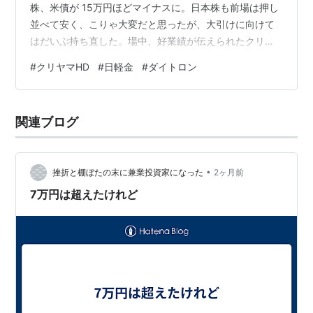
株、米債が 15万円ほどマイナスに。日本株も前場は押し
並べて安く、こりゃ大変だと思ったが、大引けに向けて
はだいぶ持ち直した。場中、好業績が伝えられたクリヤ
マHD、日軽金が高い。7.83%高で引けたダイトロンは引
#
クリヤマHD
#
日軽金
#
ダイトロン
け後の決算発表で通期経常利益の上方修正と増配を発表
した。
関連ブログ
•
挫折と棚ぼたの末に兼業投資家になった
2ヶ月前
7万円は超えたけれど