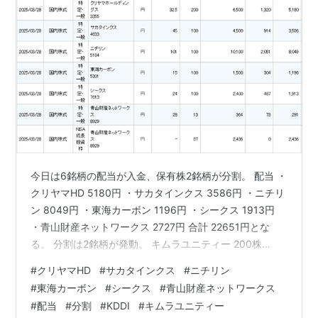
今日は6銘柄の配当が入金、保有株2銘柄が分割。 配当 ・
クリヤマHD 5180円 ・サカタインクス 3586円 ・ニチリ
ン 8049円 ・東海カーボン 1196円 ・シークス 1913円
・青山財産ネットワークス 2727円 合計 22651円とな
る。 分割は2銘柄が発動。 キムラユニティー 200株
→400株。 KDDI 100株→200株。 とりあえずはどちらも
#
クリヤマHD
#
サカタインクス
#
ニチリン
売却せず保有は継続となる。 にほんブログ村
#
東海カーボン
#
シークス
#
青山財産ネットワークス
#
配当
#
分割
#
KDDI
#
キムラユニティー