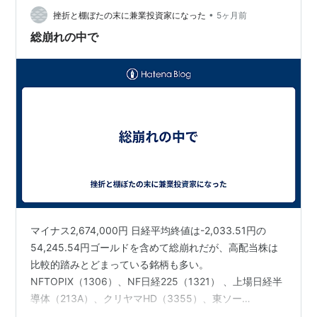
•
ヤバいことになってる人もいそう。せめて三連休ぐらい
挫折と棚ぼたの末に兼業投資家になった
5ヶ月前
は株のことは忘れてゆっくり心と身…
総崩れの中で
マイナス2,674,000円 日経平均終値は-2,033.51円の
54,245.54円ゴールドを含めて総崩れだが、高配当株は
比較的踏みとどまっている銘柄も多い。
NFTOPIX（1306）、NF日経225（1321） 、上場日経半
導体（213A）、クリヤマHD（3355）、東ソー
（4042）をNISA含む現物で、三井住友 FG（8316）を