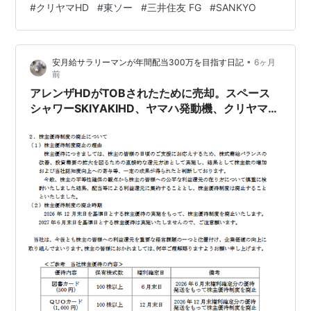
#
クリヤマHD
#
東ソー
#
三井住友 FG
#
SANKYO
信用で買い。SANKYO(6417)信用分200株を現引。 先週
末から450万円ほどお金が減っていてそれは気持ちいい
はずもないし、イラン紛争の先行きは見えないわけだ
•
安月給サラリーマンが年間配当300万を目指す日記
6ヶ月
が、日本株が上昇基調にあるという認識は変わらない。
前
追証や投げ売りの余波もあるわけで慎重さは大事…
アレンザHDがTOBされたために売却。スペース
シャワーSKIYAKIHD、ヤマハ発動機、クリヤマ
HD、ニチリン、ザ・パック、キリンHDが増配。
ザ・パックは優待廃止を発表。