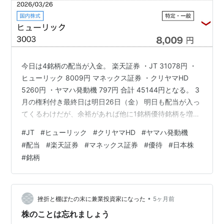
今日は4銘柄の配当が入金。 楽天証券 ・JT 31078円 ・
ヒューリック 8009円 マネックス証券 ・クリヤマHD
5260円 ・ヤマハ発動機 797円 合計 45144円となる。 3
月の権利付き最終日は明日26日（金） 明日も配当が入っ
てくるわけだが、余裕があれば他に1銘柄優待銘柄を増や
したいところでもある・・・ ランキング参加中不労所得
#
JT
#
ヒューリック
#
クリヤマHD
#
ヤマハ発動機
にほんブログ村
#
配当
#
楽天証券
#
マネックス証券
#
優待
#
日本株
#
銘柄
•
挫折と棚ぼたの末に兼業投資家になった
5ヶ月前
株のことは忘れましょう