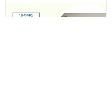
こんにちは、かやです。 1歳で迎える初めての誕生日、ど
う祝ってあげようか悩んでいる親御さんも多いのでは？
今のご時世、SNSにはいろんなお祝い方法が溢れてい
て、どれも気になるし決めきれない… しかもお金はあま
り掛けたくない(´｀;) そこで今回は、娘が1歳になった我
が家で実際におこなったお祝いを3つご紹介します！ ※本
#
１歳記念
#
お祝い
#
簡単
#
スタジオアリス
記事にはアフィリエイトリンクが含まれます。 ----------
#
ピジョン
#
ケーキセット
---------------------------------------------------------
①100均シールで簡単！足型アート🌼🎨 スタンプで足型