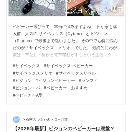
ベビーカー選びって、本当に悩みますよね。 わが家も購
入前、人気の サイベックス（Cybex） と ピジョン
（Pigeon）で最後まで迷いました。 その中でも特に悩ん
だのが「サイベックス・メリオ」でした。 最終的にわが
家は、車なし・徒歩と電車移動が中心という生活スタイ
ルから、軽さと扱いやすさを重視して「ピジョン・ラン
#
サイベックス
#
サイベックス ベビーカー
フィ」を選びました。 同じように悩んでいる方の参考に
#
サイベックスメリオ
#
サイベックスリベル
なれば嬉しいです。 ■この記事でわかること■ ・サイベ
#
ピジョン
#
ピジョンベビーカー
#
ランフィ
ックスとピジョンの違い ・メリオとランフィの比較 ・新
#
ピジョンエパ
#
ベビーカー おすすめ
生児からの使い方 ・B型ベビーカーの考え方 実体験ベー
#
ベビーカーA型
スでまとめています。 わが家が選んだピジョン ランフィ
サイベックスに…
•
たぬ吉のつぶやき
3ヶ月前
【2026年最新】ピジョンのベビーカーは廃盤？