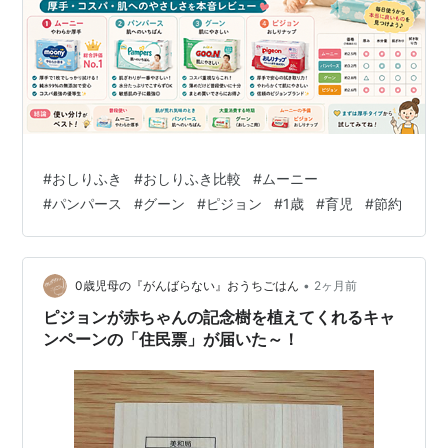
#
おしりふき
#
おしりふき比較
#
ムーニー
#
パンパース
#
グーン
#
ピジョン
#
1歳
#
育児
#
節約
•
0歳児母の『がんばらない』おうちごはん
2ヶ月前
ピジョンが赤ちゃんの記念樹を植えてくれるキャ
ンペーンの「住民票」が届いた～！