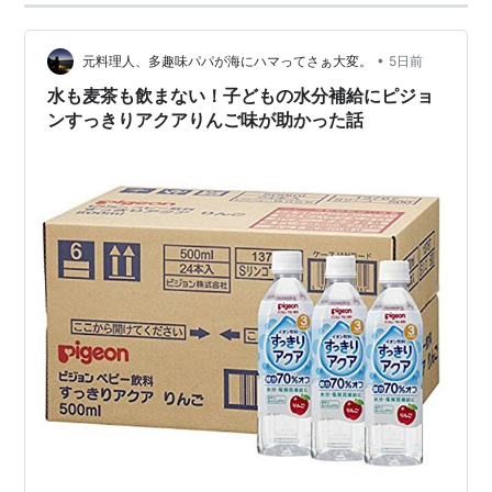
-Lv.18->
-Lv.36->
•
元料理人、多趣味パパが海にハマってさぁ大変。
5日前
水も麦茶も飲まない！子どもの水分補給にピジョ
ンすっきりアクアりんご味が助かった話