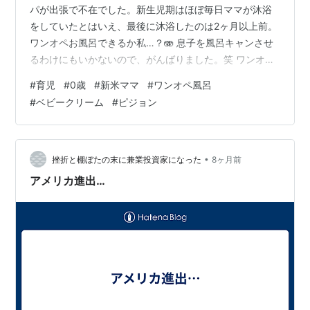
パが出張で不在でした。新生児期はほぼ毎日ママが沐浴
をしていたとはいえ、最後に沐浴したのは2ヶ月以上前。
ワンオペお風呂できるか私…？🫨 息子を風呂キャンさせ
るわけにもいかないので、がんばりました。笑 ワンオペ
風呂の準備 普段はパパが息子をお風呂に入れた後、ママ
#
育児
#
0歳
#
新米ママ
#
ワンオペ風呂
がリビングに連れてきて着替え&保湿をしています。ワン
#
ベビークリーム
#
ピジョン
オペだと移動が大変なので、この日は着替え&保湿も洗面
所ですることにしました。 事前準備として、まず洗面所
にクーファンを移動。クーファンの上に着替えとオム
ツ、その上にバスタオルを敷いておきます。保湿用のロ
•
挫折と棚ぼたの末に兼業投資家になった
8ヶ月前
ーションとクリーム、おしりに塗るワセリ…
アメリカ進出…