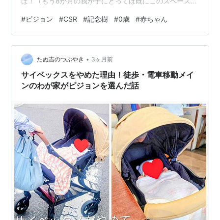
ば！（もう8か月の我が子にとっては既にこのスペースじ
ゃちょっと小さそう！） ……えっ？ 森の住民票ってなに
#
ピジョン
#
CSR
#
記念樹
#
0歳
#
赤ちゃん
かって？ それは、赤ちゃんのグッズの老舗メーカー・ピ
ジョンさんがCSRとして毎年やっている「ピジョン赤ち
ゃん誕生記念育樹キャンペーン」に参加登録できた証な
•
のです。 つまり簡単に言うと、うちの子の「記念樹」
たぬ吉のつぶやき
3ヶ月前
を、ピジョンさんが代わりに森に植えてくれたというこ
サイベックスをやめた理由！徒歩・電車移動メイ
とです！ただでさえありとあらゆる育児グッ…
ンのわが家がピジョンを選んだ話