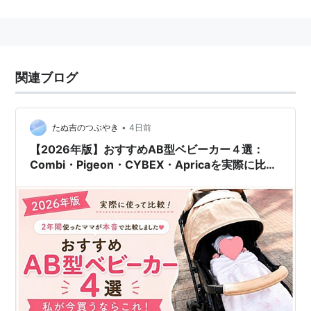
ピジョン
(
ゲーム
)
【
ぴじょん
】
リスト::ポケモン
 --> ノーマルタイプ --> 
ピジョン
関連ブログ
リスト::ポケモン
 --> ひこうタイプ --> 
ピジョン
•
たぬ吉のつぶやき
4日前
『ポケットモンスター』シリーズに登場するポケモンの
【2026年版】おすすめAB型ベビーカー４選：
一種。
Combi・Pigeon・CYBEX・Apricaを実際に比
アニメでは、サトシが「トキワのもり」で2番目に捕ま
較！私が今買うならこれ
えたポケモンである。
『赤・緑』および『青』では「トキワのもり」に出現し
ないが、『ピカチュウ』バージョンではアニメの設定に
倣ってか、ピカチュウの代わりに低確率で出現する。
データ