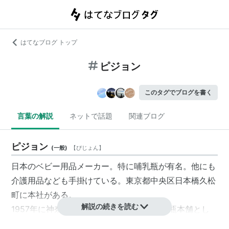
はてなブログ トップ
ピジョン
このタグでブログを書く
言葉の解説
ネットで話題
関連ブログ
ピジョン
(
一般
)
【
ぴじょん
】
日本のベビー用品メーカー。特に哺乳瓶が有名。他にも
介護用品なども手掛けている。東京都中央区日本橋久松
町に本社がある。
解説の続きを読む
1957年に神奈川県茅ヶ崎市でピジョン哺乳瓶本舗とし
て創業。1966年に現在の社名に変更した。