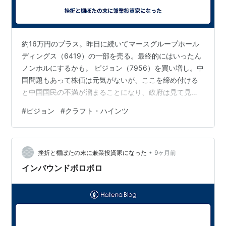
約16万円のプラス。昨日に続いてマースグループホール
ディングス（6419）の一部を売る。最終的にはいったん
ノンホルにするかも。 ピジョン（7956）を買い増し。中
国問題もあって株価は元気がないが、ここを締め付ける
と中国国民の不満が溜まることになり、政府は見て見ぬ
ふりをするんじゃないかなと読んだ。どうなるかは分か
#
ピジョン
#
クラフト・ハインツ
らん。米個別株はほとんど触ってこなかったのだが、ち
ょっとずつやってみようかと思っていて、口座に余って
いた米ドルでクラフト・ハインツ（KHC）に少しだけ買
•
いを入れる。消費者心理の悪化などを受けて先月、下方
挫折と棚ぼたの末に兼業投資家になった
9ヶ月前
修正を発表している上、配当落ち直後なので面白いタイ
インバウンドボロボロ
ミングかなと。