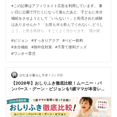
※この記事はアフィリエイト広告を利用しています。 暑
い日に公園で汗だくになって遊んだあと、子どもに水分
補給をさせようとして「いらない！」と拒否された経験
はありませんか？ 「お茶も水も飲んでくれない…どうし
よう」と焦る気持ち、すごくよく分かります。 我が家も
そうでした。子どもが小さかった頃、真夏の公園から汗
#
ピジョン
#
すっきりアクア
#
ベビー飲料
びっしょりで帰ってきたのに、マグを差し出すとフイッ
#
水分補給
#
熱中症対策
#
子育て便利グッズ
と横を向かれてしまい、本当に困り果てていたんです。
#
ワンオペ育児
熱中症対策には水分を摂らせなきゃいけないのに、頑な
に口を開けてくれないあの絶望感。子育て中なら誰もが
一度は通る道だと思いませんか？ そんな我が家のピンチ
を何度も救ってくれたのが、ピジョンのベビ…
•
ひだまり暮らしラボ
2ヶ月前
【2026年】おしりふき徹底比較！ムーニー・パ
ンパース・グーン・ピジョンを1歳ママが本音レビ
ュー｜厚手・コスパ・肌へのやさしさ