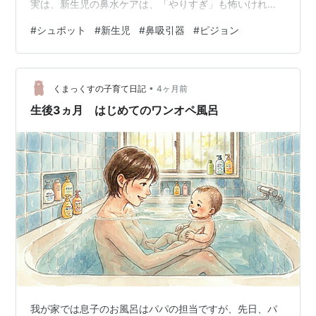
実は、新生児の鼻水ケアは、「やりすぎ」も怖いけれ
ど、「放置して呼吸が苦しくなる」のも同じくらい危険
#
シュポット
#
新生児
#
鼻吸引器
#
ピジョン
です。 でも、多くのママ・パパが「吸引力が強すぎて傷
つけたらどうしよう」と怖がって、結局手を出せずに悩
んでいるのが現実です。 ピジョンの「シュポット」は、
•
新生児のデリケートな鼻にも優しく使える工夫が凝らさ
くまっくすの子育て日記
4ヶ月前
れています。 今回は、強さを気にするママ・パパのため
生後3ヵ月 はじめてのワンオペ風呂
に、「新生児にシュポットを使う際の強さの…
我が家では息子のお風呂はパパの担当ですが、先日、パ