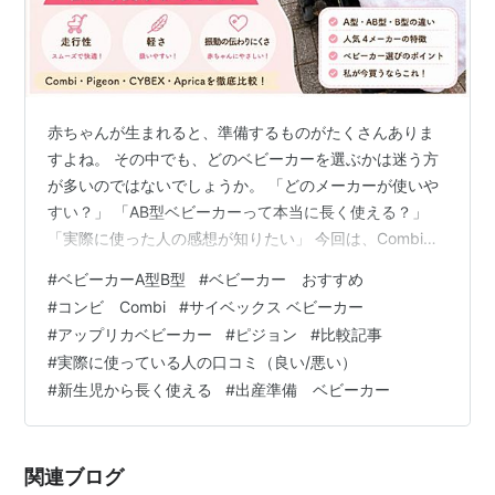
図鑑
全国図鑑
No.017
番号
ジョウト図鑑
No.011
HGSS
セントラルカロス図鑑
No.018
赤ちゃんが生まれると、準備するものがたくさんありま
分類
とりポケモン
すよね。 その中でも、どのベビーカーを選ぶかは迷う方
が多いのではないでしょうか。 「どのメーカーが使いや
タイプ
ノーマル
ひこう
すい？」 「AB型ベビーカーって本当に長く使える？」
特性
するどいめ
ちどりあし
通常特性
「実際に使った人の感想が知りたい」 今回は、Combi・
Pigeon・CYBEX・Apricaの人気４メーカーのAB型ベビー
はとむね
隠れ特性
#
ベビーカーA型B型
#
ベビーカー おすすめ
カーを比較してみました。 私は娘が１か月健診の頃から
タマゴグループ
ひこう
#
コンビ Combi
#
サイベックス ベビーカー
PigeonのAB型ベビーカーを使い始め、約２年間愛用して
#
アップリカベビーカー
#
ピジョン
#
比較記事
います。 買い物や公園、お出かけ、旅行など毎日のよう
高さ
1.1m
#
実際に使っている人の口コミ（良い/悪い）
に使ってきたからこそ感じたことや、２０２６年に友人
重さ
30.0kg
#
新生児から長く使える
#
出産準備 ベビーカー
の出産準備でアカチャンホンポへ行き、最新モデルを見
て感じ…
進化の系譜
関連ブログ
ポッポ
ピジョン
ピジョット