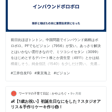
前日比ほぼトントン。中国問題でインバウンド銘柄はボ
ロボロ。PFでもピジョン（7956）が安い。あっさり解決
とはいかない雲行きなので、ミツコシイセタン（3099）
をはじめとするデパート株とか資生堂（4911）とかは結
構厳しそう。純金信託（1540）を少しだけ買い。 先週末
引け後の通期純利益予想上方修正と増配発表で三井住友
#
三井住友FG
#
東京海上
#
ピジョン
FG(8316）が大きく上げる。年初来高値。東京海上
（8766）も今週水曜の決算発表を前に好調。
•
ワーママの子育て日記：かやぶろぐ
9ヶ月前
👶【1歳お祝い】初誕生日なにをした？スタジオア
リス＆手作りケーキ作り🎂！