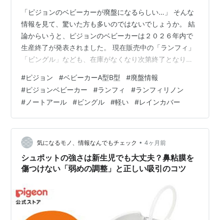
「ピジョンのベビーカーが廃盤になるらしい…」 そんな
情報を見て、驚いた方も多いのではないでしょうか。 結
論からいうと、ピジョンのベビーカーは２０２６年内で
生産終了が発表されました。 現在販売中の「ランフィ」
「ビングル」なども、在庫がなくなり次第終了となりま
す。 「気になっていた」という方は、在庫があるうちの
#
ピジョン
#
ベビーカーA型B型
#
廃盤情報
購入がおすすめです。 私自身、ベビーカー選びではかな
#
ピジョンベビーカー
#
ランフィ
#
ランフィリノン
り悩んだので、愛用している方や購入を検討している方
#
ノートアール
#
ビングル
#
軽い
#
レインカバー
にとっては気になるニュースだと思いました。 気になっ
ている方に向けて、廃盤の情報とあわせて、わが家が実
際に選んだ理由や使ってみた感想もまとめています。 参
考になれば嬉しいです。 ■この記事で…
•
気になるモノ、情報なんでもチェック
4ヶ月前
シュポットの強さは新生児でも大丈夫？鼻粘膜を
傷つけない「弱めの調整」と正しい吸引のコツ