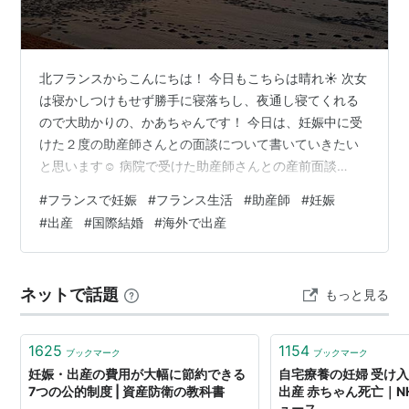
北フランスからこんにちは！ 今日もこちらは晴れ☀️ 次女
は寝かしつけもせず勝手に寝落ちし、夜通し寝てくれる
ので大助かりの、かあちゃんです！ 今日は、妊娠中に受
けた２度の助産師さんとの面談について書いていきたい
と思います☺️ 病院で受けた助産師さんとの産前面談
(EPP） フランスでは妊娠中に、助産師さんとの早期産前
#
フランスで妊娠
#
フランス生活
#
助産師
#
妊娠
面談（Entretien Prénatal Précoce ：EPP）があります。
#
出産
#
国際結婚
#
海外で出産
私の場合は、妊娠１８週のときに受けました。 これは妊
婦さん一人でも、パートナーと一緒でも参加できる面談
で、妊娠〜産後のことなど、不安に思っていることや気
ネットで話題
もっと見る
になっていることを相談できます。 赤ちゃんの成長…
1625
1154
ブックマーク
ブックマーク
妊娠・出産の費用が大幅に節約できる
自宅療養の妊婦 受け
7つの公的制度 | 資産防衛の教科書
出産 赤ちゃん死亡｜N
ュース