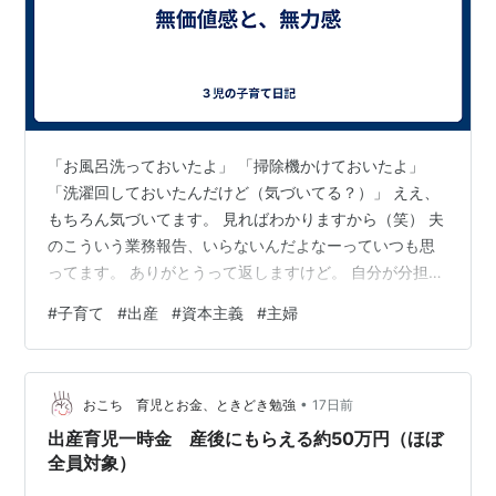
「お風呂洗っておいたよ」 「掃除機かけておいたよ」
「洗濯回しておいたんだけど（気づいてる？）」 ええ、
もちろん気づいてます。 見ればわかりますから（笑） 夫
のこういう業務報告、いらないんだよなーっていつも思
ってます。 ありがとうって返しますけど。 自分が分担す
る家事を自分で決めておいて、できなかった時だけ言っ
#
子育て
#
出産
#
資本主義
#
主婦
て欲しい（笑） 主婦ってほんと損な役回りですよね。 人
事評価ないし、どんだけ頑張っても給与も出ないし昇格
もない。 誰もありがとうとか言ってくれない。 最近、結
•
婚・出産はコスパが悪いって言われますけど、 経済的に
おこち 育児とお金、ときどき勉強
17日前
見れば、特に女性は損しますよね。 出産すれば、必ず働
出産育児一時金 産後にもらえる約50万円（ほぼ
けない期間が出てきますし、…
全員対象）