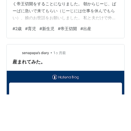
く帝王切開をすることになりました。 朝からじーじ、ば
ーばに急いで来てもらい（じーじには仕事を休んでもら
い）、娘のお世話をお願いしました。 私と夫だけで外来
受診に向かったのですが、私たちと別れる時、娘は少し
#
2歳
#
育児
#
新生児
#
帝王切開
#
出産
困惑したような笑顔で手を振ってくれました。 たぶん、
娘は自分も一緒に行くと思っていたのだと思います。 そ
れでも、「じゃあ、じーじとばーばと待っててね」の言
•
葉をすんなりその場で受け入れてくれたのは、さすがお
senapapa’s diary
1ヶ月前
利口な娘だなぁ、頼もしいなぁという気持ちです。 そし
産まれてみた。
て、その日のうちに手術となりました。…