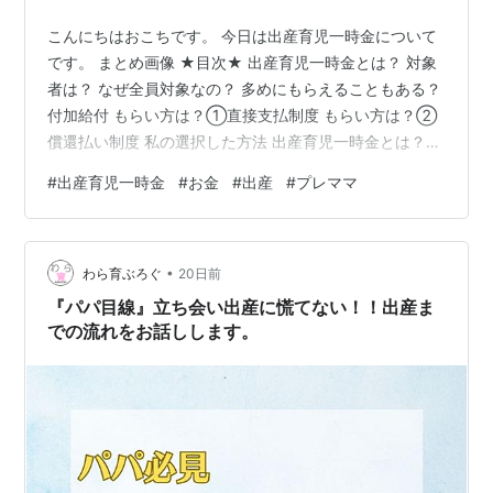
こんにちはおこちです。 今日は出産育児一時金について
です。 まとめ画像 ★目次★ 出産育児一時金とは？ 対象
者は？ なぜ全員対象なの？ 多めにもらえることもある？
付加給付 もらい方は？①直接支払制度 もらい方は？②
償還払い制度 私の選択した方法 出産育児一時金とは？
簡単にいうと、出産したときに約50万円もらえる制度で
#
出産育児一時金
#
お金
#
出産
#
プレママ
す。 対象者は？ 12週以降の出産であれば基本的にすべて
の妊産婦が対象です。 多胎なら子の人数分です。 なぜ全
員対象なの？ 出所が国保・社保だから。 出産育児一時金
•
のお金の出所は国保なら地方自治体、社保なら健康保険
わら育ぶろぐ
20日前
組合です。日本では国民皆保険制度があるため、すべて
『パパ目線』立ち会い出産に慌てない！！出産ま
の人が国保または…
での流れをお話しします。