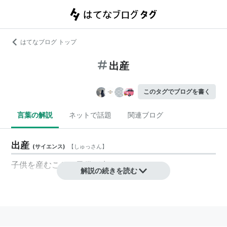
はてなブログ トップ
出産
このタグでブログを書く
言葉の解説
ネットで話題
関連ブログ
出産
(
サイエンス
)
【
しゅっさん
】
子供を産むこと。子供が生まれること。
解説の続きを読む