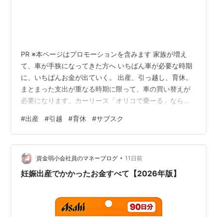
PR ※本ページはプロモーションを含みます 家族が増え
て、車が手狭になってきた方へ いちばん車が必要な時期
に、いちばんお金が出ていく。 出産、引っ越し、育休。
まとまった支出が重なる時期に限って、車の買い替えが
必要になります。カーリース「オリコで乗ーる」なら頭
金0円・月々定額で、支出の山を作らずに乗り替える方法
#
出産
#
引越
#
育休
#
サブスク
を検討できます。 頭金・初期費用0円 契約期間1年単位で
選択 配偶者の運転可能 納車自宅も可 ミニバン・SUVの
月額を調べてみる 車のサブスク【オリコで乗ーる（おり
•
こでのーる）】 仮審査は契約ではなく、リース可否を確
資金弱小会社員のマネーブログ
11日前
認する事前審査です。 SITUATION 乗り替えたい理由
妊娠出産でかかったお金すべて【2026年版】
は、贅沢ではあり…