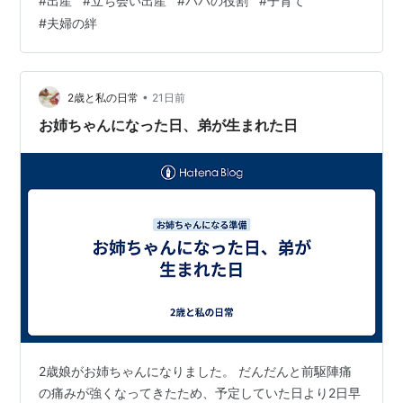
#
出産
#
立ち会い出産
#
パパの役割
#
子育て
思いますが、時系列でお伝えしますので、ぜひ最後まで
#
夫婦の絆
ご覧ください。 はじめに 入院前の準備 入院から出産ま
で 娘の誕生 退院まで 最後に SNSやってます(^^♪ はじめ
に 私たちの娘は、桜が満開の4月上旬に生まれてきまし
た。 妊娠が発覚してからは、穏やかに時間が過ぎていく
•
2歳と私の日常
21日前
ように感じていましたが…
お姉ちゃんになった日、弟が生まれた日
2歳娘がお姉ちゃんになりました。 だんだんと前駆陣痛
の痛みが強くなってきたため、予定していた日より2日早