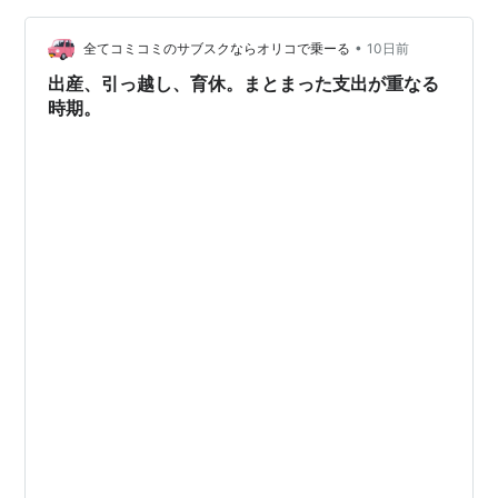
全く知らなかった。 そう言えば、魚類である〈タツノオ
•
トシゴ〉も変わった生態をしていて、メスが、オスの体
全てコミコミのサブスクならオリコで乗ーる
10日前
内にある〈育児嚢いくじのう〉と呼ばれる袋の中に産卵
出産、引っ越し、育休。まとまった支出が重なる
し、なんと、オスが赤ちゃんを産むというの…
時期。