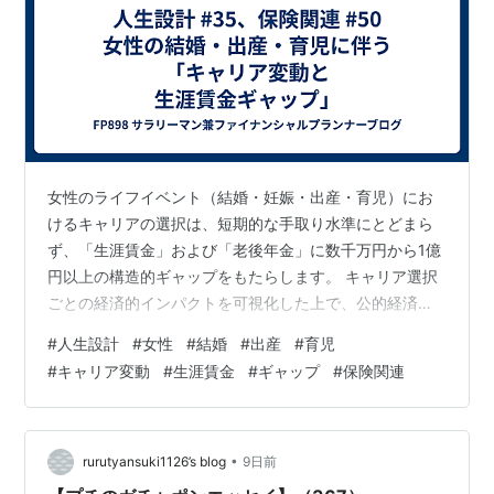
女性のライフイベント（結婚・妊娠・出産・育児）にお
けるキャリアの選択は、短期的な手取り水準にとどまら
ず、「生涯賃金」および「老後年金」に数千万円から1億
円以上の構造的ギャップをもたらします。 キャリア選択
ごとの経済的インパクトを可視化した上で、公的経済支
援制度をフル活用して手取りと将来の権利を守る実践的
#
人生設計
#
女性
#
結婚
#
出産
#
育児
アプローチを分析・解説します。 1. キャリア選択による
#
キャリア変動
#
生涯賃金
#
ギャップ
#
保険関連
生涯賃金・年金ギャップの試算 出産・育児期における働
き方の選択は、将来の資産形成に決定的な差を生み出し
ます。以下は、大学卒の標準的な女性モデル（基本年収
400万円スタート）における3つのシナリオ比較です。
•
rurutyansuki1126’s blog
9日前
働き方別・生涯獲得経済アセットの比…