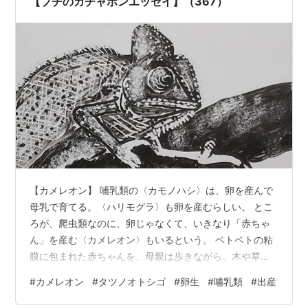
【プチのガチャポンエッセイ】（367）
【カメレオン】 哺乳類の〈カモノハシ〉は、卵を産んで
母乳で育てる。〈ハリモグラ〉も卵を産むらしい。 とこ
ろが、爬虫類なのに、卵じゃなくて、いきなり「赤ちゃ
ん」を産む〈カメレオン〉もいるという。 ベトベトの粘
膜に包まれた赤ちゃんを、母親は歩きながら、木や草の
上に何匹も産み落とす。 左右独立して眼が動くし、前後
#
カメレオン
#
タツノオトシゴ
#
卵生
#
哺乳類
#
出産
に身体を揺すりながら歩くし、妙な生き物だとは思って
いたが、直接子供を産む〈カメレオン〉がいるなんて、