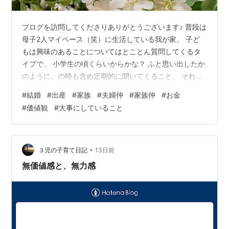
ブログを訪問してくださりありがとうございます♪ 普段は
母子2人マイペース（笑）に生活している我が家。 子ど
もは興味のあることについてはとことん質問してくるタ
イプで、 小学生の頃くらいからかな？ ふと思い出したか
のように、の時も含め定期的に聞いてくること。 それ
は、 ✅結婚出産に興味がなかったお母さんがしたのはど
#
結婚
#
出産
#
家族
#
夫婦仲
#
家族仲
#
お金
うして？ ✅相手はなぜお父さん（夫）だったの？ という
#
価値観
#
大事にしていること
こと😅 子ども曰く夫と私は同じクラスにいたら絶対仲良
くない！タイプ逆！ だからだそう。 ※確かに🤣 あとここ
最近では、 ✅大学時代に何を勉強していたのか？？ と
も。 私は成人して間もなく日本国籍に帰化しているた
•
３児の子育て日記
13日前
め、身内と同じく似たよう…
無価値感と、無力感