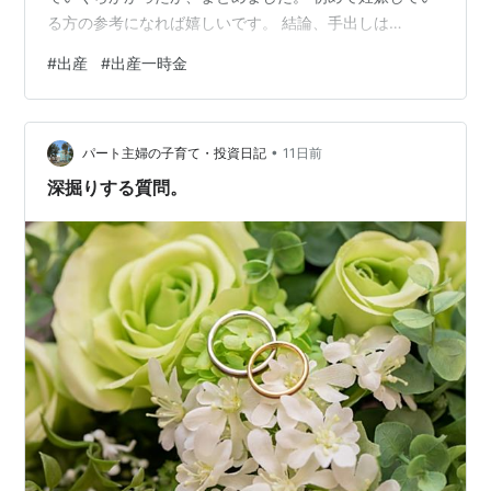
る方の参考になれば嬉しいです。 結論、手出しは
416,700円でした。 先に言いますが、国からの出産一時
#
出産
#
出産一時金
金50万円もらってもこれくらいかかってます！！！ まあ
冷静に人一人が生まれてくる金額にしては・・安いの
か・・？いや高い。 ちなみに場所は、神奈川県、まあま
•
あ都会です。東急線沿いです。 内訳はこんな感じ。 ーー
パート主婦の子育て・投資日記
11日前
ーーーーーーーーーーー ①妊婦健診全16回：22,580円
深掘りする質問。
（補助券使用） ②分娩…