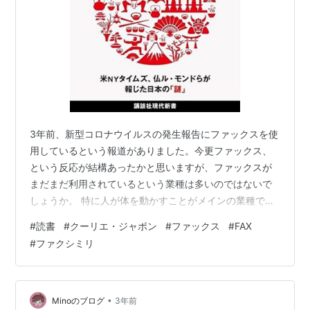
3年前、新型コロナウイルスの発生報告にファックスを使
用しているという報道がありました。今更ファックス、
という反応が結構あったかと思いますが、ファックスが
まだまだ利用されているという業種は多いのではないで
しょうか。 特に人が体を動かすことがメインの業種で
す。パソコンが無い訳ではなく、電子メールも使用がで
#
読書
#
クーリエ・ジャポン
#
ファックス
#
FAX
きるけれど、パソコンやスキャナーは共有で、取り込み
#
ファクシミリ
(データ化)が困難である場合。医療機関は結構あてはまり
そうです。 製造業もファックスばかりです。汚れた手を
都度洗ってパソコンへ向かう方が億劫です。必要なこと
を書き込み、機械に読み込んでもらうだけ。メールはこ
•
Minoのブログ
3年前