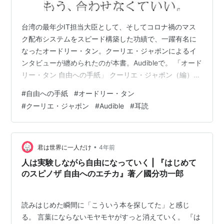
台湾の最年少IT担当大臣として、そしてコロナ禍のマス
ク配布システムをスピード構築した功績で、一躍有名に
なったオードリー・タン。クーリエ・ジャポンによるイ
ンタビューが纏められたのが本書。Audibleで。 「オード
リー・タン 自由への手紙」 クーリエ・ジャポン（編）
Amazon.co.jp 格差、ジェンダー、仕事…あらゆる物差し
#
自由への手紙
#
オードリー・タン
に縛られず、解放されて自由に発想し行動する為の著者
#
クーリエ・ジャポン
#
Audible
#
耳読
の考え方が、４つのチャプターに分かれて纏められてい
ます。 一度目ざっくり聞いたところ、立て板に水のよう
なサラサラと耳障りよいメッセージばかりで今ひとつ理
解できていない気がしたので、再度聞いてみてわかりま
•
君は世界に一人だけ
4年前
した。自分が想像し…
人は実験しながら自由になっていく | 『はじめて
のスピノザ 自由へのエチカ』著／國分功一郎
読みはじめた瞬間に「こういう本を探してた」と感じ
る。 言葉にならないモヤモヤがすっと消えていく。 『は