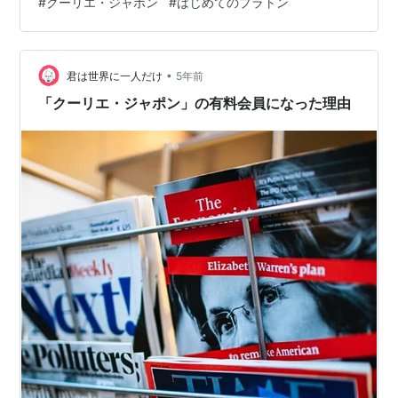
#
クーリエ・ジャポン
#
はじめてのプラトン
から日本語がゲシュタルト崩壊。哲学のはてしなさは、
想像を絶するものでございました。 はじめてのプラトン
批判と変革の哲学 じぶん・この不思議な存在 哲学は急が
•
ないし、急ぐべきではない 11月の課題図書：エスの系譜
君は世界に一人だけ
5年前
はじめてのプラトン 批判と変革の哲学 『はじめてのプラ
「クーリエ・ジャポン」の有料会員になった理由
トン…