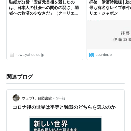
独紙が分析「安倍元首相を殺したの
拝啓 伊藤詩織様 | 
は、日本人の社会への関心の弱さ、弱
最も有名なレイプ事件の
者への救済の少なさだ」（クーリエ・
リエ・ジャポン
ジャポン） - Yahoo!ニュース
news.yahoo.co.jp
courrier.jp
関連ブログ
•
ウェブ1丁目図書館
2年前
コロナ後の世界は平等と独裁のどちらを選ぶのか