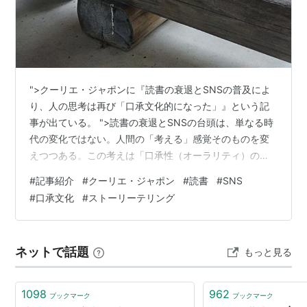
">クーリエ・ジャポンに『読書の衰退とSNSの普及によ
り、人の思考は再び「口承文化的になった」』という記
事が出ている。 ">読書の衰退とSNSの台頭は、単なる時
代の変化ではない。人間の「考える」感覚そのものを変
えつつある。この考えは「口承性（オーラリティ）の万
物理論」と呼ばれ、20世紀半ばのメディア研究者が提唱
#
記事紹介
#
クーリエ・ジャポン
#
読書
#
SNS
したものらしいが、背景には識字の普及が人類史の大き
#
口承文化
#
ストーリーテリング
な転換点だったという主張があった。だが、現在はスマ
ートフォンとSNSの普及によって、コミュニケーション
は再び会話型へ回帰しているという。 ">記事の表現を借
ネットで話題
もっと見る
りると識字文化は「目」の文化であり、対象から距離を
置き、客観的・線形的に分析するの…
1098
962
ブックマーク
ブックマーク