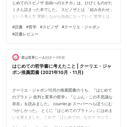
じめてのスピノザ 自由へのエチカ』は、ひびくものがた
くさん詰まった本でした。 スピノザとは 「組み合わせ」
という考え方 実験しながら自由になっていく 哲学とは、
命がけで真理を追求すること スピノザとは スピノザは17
#
読書
#
哲学
#
スピノザ
#
クーリエ・ジャポン
世紀の哲学者。デカルトやライプニッツと並ぶ、近世合
#
読書レビュー
理主義哲学者です。 「汎神論」の思想で有名、というこ
とですけれど、どちらかといえばマイナーな哲学者だと
思います (この本を読むまで、わたしは名前もしりません
でした)。 マイナーな哲学者のいうことって、どうなの？
•
君は世界に一人だけ
5年前
と感じるかもしれませ…
はじめての哲学書に考えたこと | クーリエ・ジャ
ポン推薦図書 (2021年10月・11月)
クーリエ・ジャポン10月の推薦図書のうち、『はじめて
のプラトン 批判と変革の哲学』『じぶん・この不思議な
存在』を読みました。 courrier.jp スーパーべらぼうにむ
つかしかった。 とくに『はじめてのプラトン』にはめま
いを覚えました。これで「はじめての」なの？ マジで？
の難解さ。 序盤はさくさく読めたけど、イデア論あたり