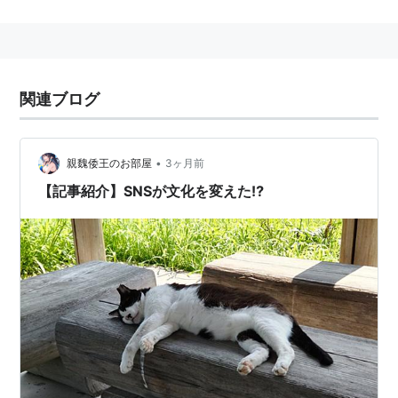
『クーリエ・アンテルナショナル』と提携。全世
界1000メディア以上の有力メディアから記事を厳
選し、日本の既存メディアが伝えない情報を月２
回お届けします。
関連ブログ
ワインから戦争までをカバーする「地球サイズの
ニュースマガジン」。
それが、クーリエ・ジャポンです。
•
親魏倭王のお部屋
3ヶ月前
(
http://moura.jp/scoop-e/courrier/consept.html
)
【記事紹介】SNSが文化を変えた⁉
捕捉用キーワード
「
クーリエジャポン
」