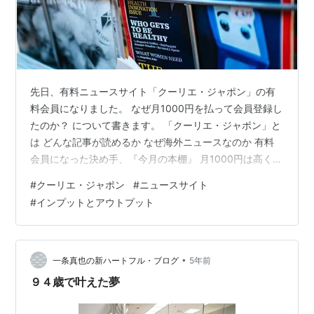
先日、有料ニュースサイト「クーリエ・ジャポン」の有
料会員になりました。 なぜ月1000円を払って会員登録し
たのか？ について書きます。 「クーリエ・ジャポン」と
は どんな記事が読めるか なぜ海外ニュースなのか 有料
会員になった決め手、『今月の本棚』 月1000円は高くな
い 「知りたい」をそのままにしないために 「クーリエ・
#
クーリエ・ジャポン
#
ニュースサイト
ジャポン」とは 「クーリエ・ジャポン」は、主要海外メ
#
インプットとアウトプット
ディアの翻訳記事を配信する、有料ニュースサイトで
す。 courrier.jp どんな記事が読めるか 海外の現状、海外
から見た日本、著名人のインタビューや論文、性の問題
からアートまで、知的好奇心を刺激してくれる情報が満
•
一条真也の新ハートフル・ブログ
5年前
載です。…
９４歳で叶えた夢