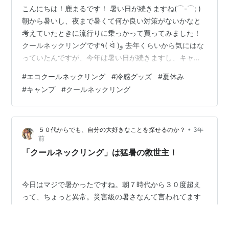
こんにちは！鹿まるです！ 暑い日が続きますね(⌒-⌒; )
朝から暑いし、夜まで暑くて何か良い対策がないかなと
考えていたときに流行りに乗っかって買ってみました！
クールネックリングです٩( ᐛ )و 去年くらいから気にはな
っていたんですが、今年は暑い日が続きますし、キャン
プに行くのに少しでも役に立てばということで購入に至
#
エコクールネックリング
#
冷感グッズ
#
夏休み
りました♪ 効果はいかほどか？本当に過ごしやすくなるの
#
キャンプ
#
クールネックリング
か試してみたので参考になればと思います！ では！いっ
てみましょう！！ ■どんな商品？？ 商品名：エコクール
リング メーカー：ニーズラボ 特徴 ・２８度以下で凍
•
５０代からでも、自分の大好きなことを探せるのか？
3年
結！ ・暑い日でも2時間ひんやり♪ ・冷蔵庫や水につけて
前
も凍る！ …
「クールネックリング」は猛暑の救世主！
今日はマジで暑かったですね。朝７時代から３０度超え
って、ちょっと異常。災害級の暑さなんて言われてます
が、言い得て妙だなと。 そんな暑さの日に、先日のエン
トリで書いた「クールネックリング」を今日デビューさ