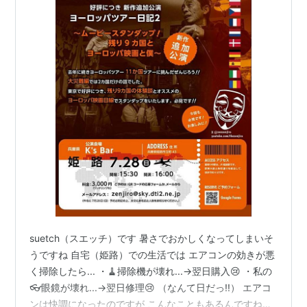
suetch（スエッチ）です 暑さでおかしくなってしまいそ
うですね 自宅（姫路）での生活では エアコンの効きが悪
く掃除したら... ・🧹掃除機が壊れ...→翌日購入😢 ・私の
👓眼鏡が壊れ...→翌日修理😢 （なんて日だっ!!） エアコ
ンは快調になったのですが こんなこともあるんですね😢