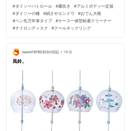
のマリーナに行って船舶検査・・・・。(^^ゞ 40度近い
#
ダイソーパトロール
#
霧吹き
#
アルミボディー定規
最高気温の中・・・・・・・・・・、 炎天下でボートの
#
ダイソーの種
#
絹さやエンドウ
#
おでん大根
整備がちゃんとできるかどうか不安・・・・。 何しろ、
#
ペン先万年筆タイプ
#
ケース一体型粘着クリーナー
車のものよりでかいバッテリーの交換が待ち受けている
#
ナイロンディスク
#
クールネックリング
んで・・。 さてさて・・・・・・・・・・・・・、 先週
の日曜日、いつものダイソーへ・・・・。 戦利品
は・・・・・・・・・・・、 …
•
naomi19760202の日記
1年前
風鈴。