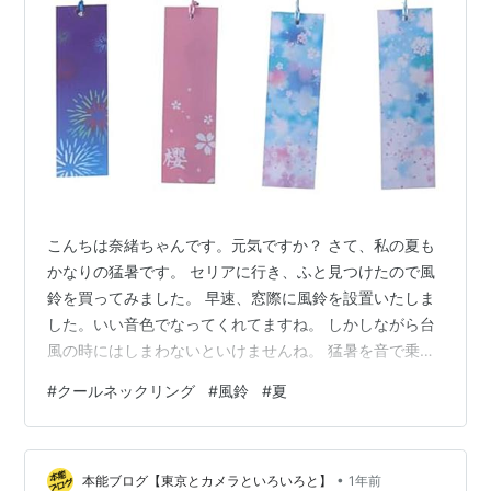
こんちは奈緒ちゃんです。元気ですか？ さて、私の夏も
かなりの猛暑です。 セリアに行き、ふと見つけたので風
鈴を買ってみました。 早速、窓際に風鈴を設置いたしま
した。いい音色でなってくれてますね。 しかしながら台
風の時にはしまわないといけませんね。 猛暑を音で乗り
切りつつ、扇風機とクールネックリングを二つ交互に使
#
クールネックリング
#
風鈴
#
夏
いながら 凌いでます。一つは冷蔵庫にもうひとつは身に
着けてます。交互にそうしながらつかってます。麦茶を
飲みつつの夏を満喫することにします。 この夏は避暑地
•
でバイキングを食べに行く予定です。今からとても楽し
本能ブログ【東京とカメラといろいろと】
1年前