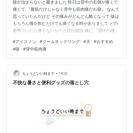
咳が治まらないと書きました 昨日は背中の右側が痛くて
痛くて 『腹筋だけじゃなく背中も筋肉痛だわ😅』 なんて
思っていたんだけど その痛みがどんどん酷くなって 咳は
もちろん唾を飲むだけでも痛くなる時がありまして どの
姿勢でいたら痛くないか？と試行錯誤 娘に 『背中の痛み
はヤバイから病院へ行け！！！』 と強く言われ 本日、娘
#
アイスノン
#
クールネックリング
#
犬
#
おすすめ
の言いつけ通りに病院へ行ってきました 色々診ていただ
#
咳
#
背中筋肉痛
きまして 咳止めやら痰きりやら痛み止めやら4種類のお
薬を出していただき 血液検査もしていただいて 結果、背
中の痛みは筋肉痛でした(笑) 咳の威力ヤベー 重い病気じ
ゃなくてよかった😁 さて、 連日暑いから アイスノンは
•
ちょうどいい時まで
1年前
大助かり💛 …
不快な暑さと便利グッズの落とし穴