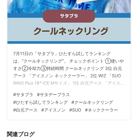
7月11日の「サタプラ」ひたすら試してランキング
は、”クールネックリング”。 チェックポイント ①使いや
すさ②冷却力③持続時間 クールネックリング 3位 白元
アース 「アイスノン ネッククーラー」 2位 WIZ 「SUO
RING Plus 18° ICE Mサイズ」 1位 白元アース 「アイス
ノン ネッククーラー NEO」 クールネックリング 3位 白
#
サタプラ
#
サタデープラス
元アース 「アイスノン ネッククーラー」 ●首につけるだ
#
ひたすら試してランキング
#
クールネックリング
けで１８℃の冷たさが続くＰＣＭ※素材が、首もとの熱を
#
白元アース
#
アイスノン
#
SUO
#
ネッククーラー
吸収するネックリングです。●内容物が溶けたら、冷蔵
庫など１８℃以下の環境に置くことで、再び固まり冷た
さが復活します。●結露しにくく、首や…
関連ブログ