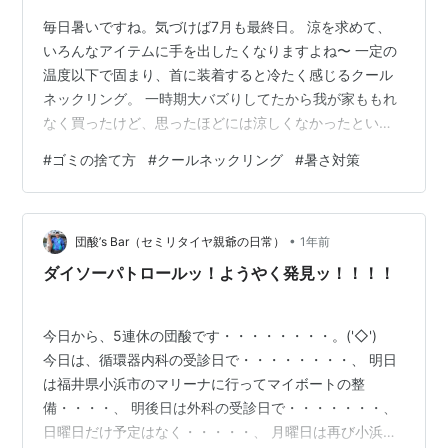
毎日暑いですね。気づけば7月も最終日。 涼を求めて、
いろんなアイテムに手を出したくなりますよね〜 一定の
温度以下で固まり、首に装着すると冷たく感じるクール
ネックリング。 一時期大バズりしてたから我が家ももれ
なく買ったけど、思ったほどには涼しくなかったという
のが正直なところ。 28度以下で固まるとはいうものの、
#
ゴミの捨て方
#
クールネックリング
#
暑さ対策
室温で固まったヤツは大して冷たくないし、冷水で固ま
るにしても結構時間がかかる。 そして、ぬるくなるのが
思いの外早い！ ぬるいヤツを首に巻いていても不快だし
•
邪魔なだけなので、いつの間にか使わなくなっていまし
団酸’s Bar（セミリタイヤ親爺の日常）
1年前
た。 存在をすっかり忘れていた今年、物入れの奥から出
ダイソーパトロールッ！ようやく発見ッ！！！！
てきました（笑） しまい込んでいた…
今日から、5連休の団酸です・・・・・・・・。('◇')ゞ
今日は、循環器内科の受診日で・・・・・・・・、 明日
は福井県小浜市のマリーナに行ってマイボートの整
備・・・・、 明後日は外科の受診日で・・・・・・・、
日曜日だけ予定はなく・・・・・、 月曜日は再び小浜市