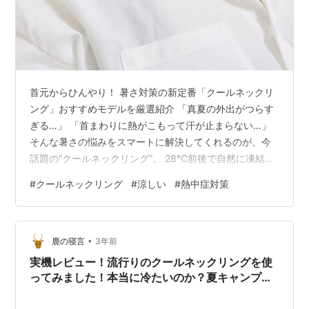
首元からひんやり！ 暑さ対策の新定番「クールネックリ
ング」おすすめモデルを厳選紹介 「真夏の外出がつらす
ぎる…」 「首まわりに熱がこもって汗が止まらない…」
そんな暑さの悩みをスマートに解決してくれるのが、今
話題の“クールネックリング”。 28℃前後で自然に凍結
し、冷たすぎず快適な温度を長時間キープ。しかも、繰
#
クールネックリング
#
涼しい
#
熱中症対策
り返し使えるので経済的！ 本記事では、 ✅ 通勤・通学・
スポーツ・アウトドアにも使える ✅ 凍らせても固くなり
すぎない快適素材 ✅ 見た目もおしゃれで着けやすいデザ
•
イン …など、実用性とデザイン性を兼ね備えたおすすめ
鹿の寝言
3年前
のクールネックリングを厳選してご紹介します。 「冷感
実機レビュー！流行りのクールネックリングを使
グッズって本当に効く…
ってみました！本当に冷たいのか？夏キャンプ
に！暑い日の勉強の時の使える感じで効果あり♪