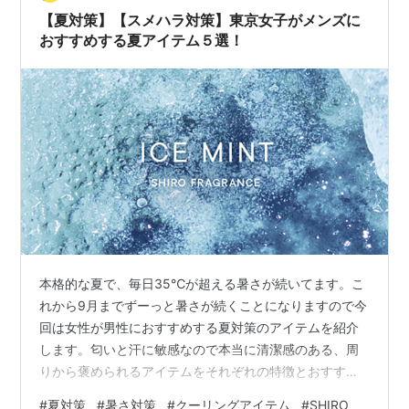
みにしています。この夏はなんとか乗り切れそうです。
【夏対策】【スメハラ対策】東京女子がメンズに
ではまたバイバイ👋 風鈴 手作り風鈴…
おすすめする夏アイテム５選！
本格的な夏で、毎日35℃が超える暑さが続いてます。こ
れから9月までずーっと暑さが続くことになりますので今
回は女性が男性におすすめする夏対策のアイテムを紹介
します。匂いと汗に敏感なので本当に清潔感のある、周
りから褒められるアイテムをそれぞれの特徴とおすすめ
理由を書いてみました！ SHIRO アイスミント シリーズ
#
夏対策
#
暑さ対策
#
クーリングアイテム
#
SHIRO