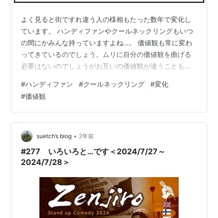
よく見ると街ですれ違う人の様相もたった数年で変化し
ています。 ハンディファンやクールネックリングもいつ
の間にかみんな持っていますよね…。 価値観も常に変わ
ってきているのでしょう。ムリに自分の価値観を曲げる
必要はないのでしょうがお互いの価値観が違うこともあ
るのだと理解しあう事が必要なのでしょうね。他人はも
#
ハンディファン
#
クールネックリング
#
変化
ちろんですが、家族でもそうなのかもしれません。ラン
#
価値観
キング参加中コミックエッセイ ランキング参加中暮らし
と、子育て ランキング参加中育児・子育て --------------
-------- ブログ「うちの子３兄弟（再）」では初期作品
（第1話～第363話まで）を掲載しています。 よろしけれ
•
suetch’s blog
2年前
ばこちら…
#277 いろいろと…です＜2024/7/27～
2024/7/28＞