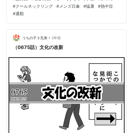
化粧品のブランドSHIROは去年から大人気で、デパート
#
クールネックリング
#
メンズ日傘
#
猛暑
#
熱中症
の中でもお会計だけでとても並んでる人気シリーズで
#
通勤
す。清涼感のあるアイスミントの香りとメントール効果
により、肌に塗布した瞬間からひんやりとした感覚を得
られます。特にボディミストやハンドジェルは、外出時
や運動後に使うことで、暑さによる不…
•
うちの子３兄弟
2年前
（0675話）文化の改新