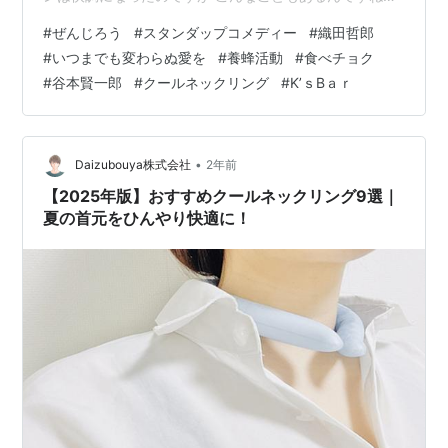
😢😢... いろいろとありますが 今週も忙しい活動のスター
#
ぜんじろう
#
スタンダップコメディー
#
織田哲郎
トです １．7/27 ２．7/28 ３．その他 です （もう😲7月
#
いつまでも変わらぬ愛を
#
養蜂活動
#
食べチョク
も終わりですね～） １．7/27 ①養蜂活動 朝一の活動 先
#
谷本賢一郎
#
クールネックリング
#
K’ｓBａｒ
週入居した🏡巣箱が気になります 今回も先週に続けて全
巣箱の確認作業です そしたら... ↓ 新たに２つ入居を確認
しました （🔍チョ…
•
Daizubouya株式会社
2年前
【2025年版】おすすめクールネックリング9選｜
夏の首元をひんやり快適に！