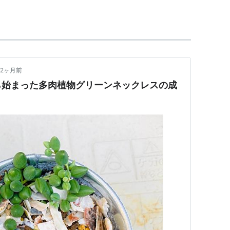
が咲いた後の綿毛。
植物
)
【
ぐりーんねっくれす
】
2ヶ月前
ら始まった多肉植物グリーンネックレスの成
が鈴生りに生える。