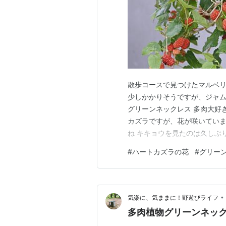
散歩コースで見つけたマルベリ
少しかかりそうですが、ジャム
グリーンネックレス 多肉大好
カズラですが、花が咲いていま
ね キキョウを見たのは久しぶ
ですね こちらはカサブランカ
#
ハートカズラの花
#
グリー
白ユリでした 今日の紫陽花 
を載せたいと思います
•
気楽に、気ままに！野遊びライフ
多肉植物グリーンネッ