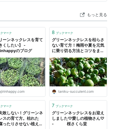
もっと見る
8
ックマーク
ブックマーク
リーンネックレスを育て
グリーンネックレスを枯らさ
きくしたい】 -
ない育て方！梅雨や夏を元気
irinhappyのブログ
に乗り切る方法とコツをまと
めてみた。
ajirinhappy.com
taniku-succulent.com
7
ックマーク
ブックマーク
失敗しない！グリーンネ
グリーンネックレスをお迎え
レスの育て方。枯れた
しました♡愛しの植物さん♡
腐ったりさせない植え替
- 桜さくら堂