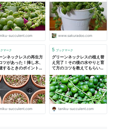
ポイント
aniku-succulent.com
www.sakuradoo.com
5
ックマーク
ブックマーク
ーンネックレスの再生方
グリーンネックレスの植え替
コツがあった！挿し木、
え完了！その後の水やりと育
穂するときのポイントを
て方のコツを教えてもらいま
します
した。
aniku-succulent.com
taniku-succulent.com