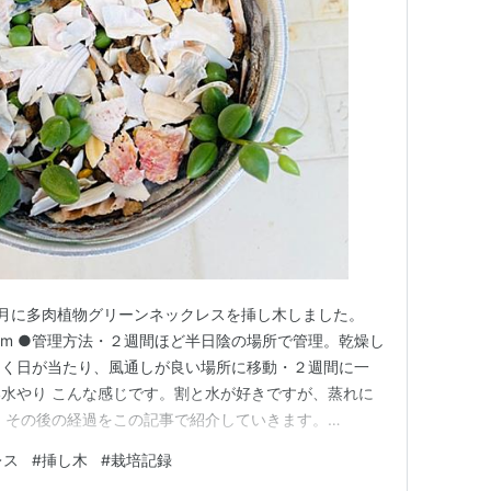
月に多肉植物グリーンネックレスを挿し木しました。
nablog.com ●管理方法・２週間ほど半日陰の場所で管理。乾燥し
良く日が当たり、風通しが良い場所に移動・２週間に一
水やり こんな感じです。割と水が好きですが、蒸れに
 その後の経過をこの記事で紹介していきます。
きました。 水はね防止と飾り付けで、ひとつは貝殻を砕いた
レス
#
挿し木
#
栽培記録
ハイドロボールを表面に撒きました。 茎が伸びてきて順