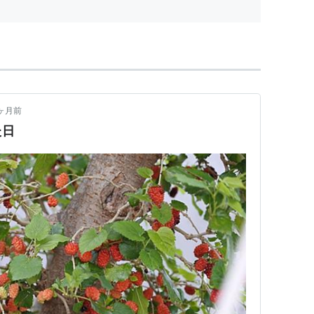
ヶ月前
た日