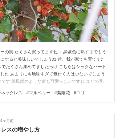
ーの実 たくさん実ってますね～ 黒紫色に熟すまでもう
にすると美味しいでしょうね 昔、我が家でも育ててた
きでたくさん集めてましたっけ こちらはシックなハート
した あまりにも地味すぎて気付く人は少ないでしょう
りです 紙風船のような蕾も可愛らしいですね ユリの季節
・・・ではなくテッポウユリでしょうね 大きくて豪華な
ンネックレス
#
マルベリー
#
紫陽花
#
ユリ
「ダンスパーティ」という楽しげな名前です 毎日、紫陽花
4ヶ月前
クレスの増やし方