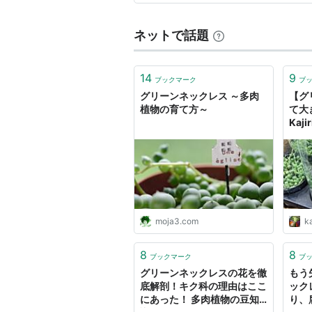
調そうです。 ★20…
ネットで話題
14
9
ブックマーク
ブ
グリーンネックレス ～多肉
【グ
植物の育て方～
て大
Kaj
moja3.com
k
8
8
ブックマーク
ブ
グリーンネックレスの花を徹
もう
底解剖！キク科の理由はここ
ック
にあった！ 多肉植物の豆知
り、