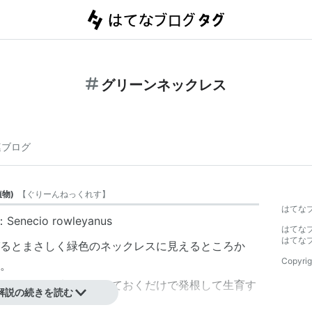
グリーンネックレス
連ブログ
植物
)
【
ぐりーんねっくれす
】
はてな
cio rowleyanus
はてな
はてな
るとまさしく緑色のネックレスに見えるところか
Copyrig
。
をむしって地面に挿しておくだけで発根して生育す
解説の続きを読む