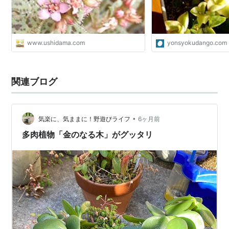
www.ushidama.com
yonsyokudango.com
関連ブログ
•
気楽に、気ままに！野遊びライフ
6ヶ月前
多肉植物「金のなる木」がグッタリ