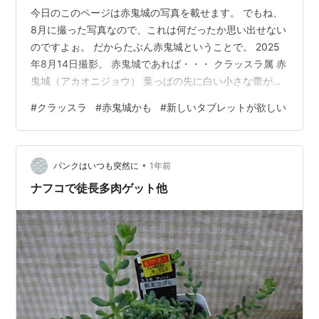
今日のこのページは赤鬼城の写真を載せます。 でもね、
8月に撮った写真なので、これは何だったか思い出せない
のですよぉ。 だからたぶん赤鬼城ということで。 2025
年8月14日撮影。 赤鬼城であれば・・・ クラッスラ属 赤
鬼城（アカオニジョウ） 葉っぱの先に白い小さな蕾が出
てくると赤鬼城です。 とか、さも専門家みたいなことを
#
クラッスラ
#
赤鬼城かも
#
新しいタブレットが欲しい
書いている私なのです😄 ちがいます！ さて、昨日はタブ
レットについて調べていて1日が終わりました。 今使って
いるタブレットはiPadProです。 古い型なので去年サポ
•
ートを終了しました。 でもねぇ、OSのアップデートをし
パンクはいつも突然に
1年前
てくれるから使っていたのよぉ。 親切だわぁ〜💕 しか
ナフコで徒長多肉ゲット他
し！最…