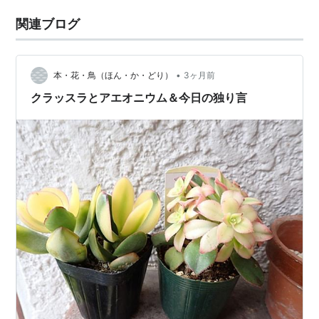
関連ブログ
•
本・花・鳥（ほん・か・どり）
3ヶ月前
クラッスラとアエオニウム＆今日の独り言