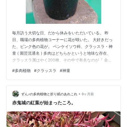
毎月訪う大切な日、だから休みをいただいている。 昨
日、職場の多肉植物コーナーに花が咲いた。 大好きだっ
た、ピンク色の花が。 ベンケイソウ科、クラッスラ・神
童 ( 園芸流通名 ) 多肉はどちらかというと地味な存在、
クラッスラ属はやく200種、その中で有名なのが『 金の
なる木 』だって。 小春日和が続いていたから、誘われた
#
多肉植物
#
クラッスラ
#
神童
のかな。 華やかでいいね、見ているこちらまでホッとさ
せてくれる。 神童は、神刀と呂千絵の交配種っち。 そげ
言われてん、ど素人だから全く分かりましぇん。 それよ
•
りなにより、３℃以下だと冬越しが難しいらしい。 もう
ずん♪の多肉植物と折り紙のあれこれ
9ヶ月前
少ししたら、温室へ移動してあげなければ。 明日から日
赤鬼城の紅葉が始まったころ。
曜日まで、また週…