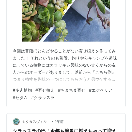
今回は普段ほとんどやることがない寄せ植えを作ってみ
ました！ それというのも普段、釣りやらキャンプを趣味
にしている植物にはカラッキシ興味のない古くからの友
人からのオーダーがありまして、以前から『こちら側』
つまり植物を趣味の一つにしてもらおうと男ウケするア
ガベやら葉の尖がってるエケベリア達エボニーやザラゴ
#
多肉植物
#
寄せ植え
#
ちまちま寄せ
#
エケベリア
ーサ系を見せつけて『カッコいいべぇ～！？』とやって
#
セダム
#
クラッスラ
引っ張り込もうと企んでいたのですが『糠に釘』『暖簾
に腕押し』『豆腐にかすがい』状態でちっとも発動しな
かったのに今回、まさかの依頼！ 『ははあ～ん(*´з`)さ
ては、どっかで寄せ植えに魅せられて俺様の所に来れば
•
カクタスヴィル
1年前
アホみたいに多肉があるからチャチャっと１…
クラッスラの巴！今年も簡単に増えちゃって増え