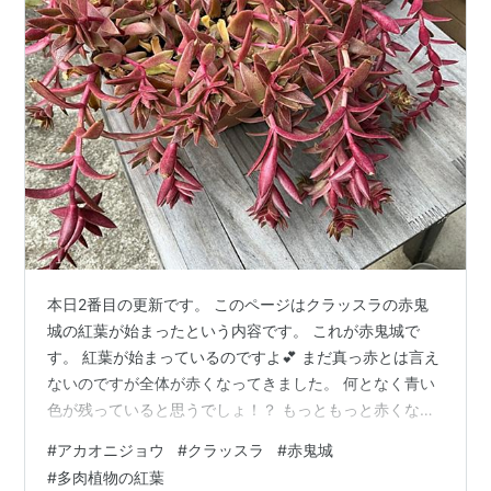
本日2番目の更新です。 このページはクラッスラの赤鬼
城の紅葉が始まったという内容です。 これが赤鬼城で
す。 紅葉が始まっているのですよ💕 まだ真っ赤とは言え
ないのですが全体が赤くなってきました。 何となく青い
色が残っていると思うでしょ！？ もっともっと赤くなり
ますよぉ。 夫が家の中に置いていると赤くならないから
#
アカオニジョウ
#
クラッスラ
#
赤鬼城
と外に出しました。 多肉も、寒いぃ！って感じると赤く
#
多肉植物の紅葉
なるみたいですよ。 2025年10月31日撮影。 クラッスラ