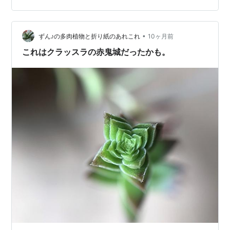
属 赤鬼城（アカオニジョウ） ▼広告を貼るぞ💕 11月4日
まで。 www.amazon.co.jp ランキング参加中多肉植物＆
サボテン ランキング参加中植物 ランキング参加中写…
•
ずん♪の多肉植物と折り紙のあれこれ
10ヶ月前
これはクラッスラの赤鬼城だったかも。