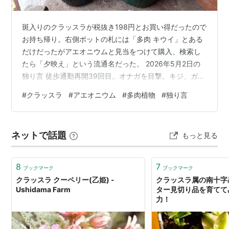
斑入りのクラッスラが税抜き198円とお買い得だったので
お持ち帰り。右側ポットの札には「多肉 キウイ」とある
だけだったがアエオニウムと見当をつけて購入、検索し
たら「夕映え」という流通名だった。 2026年5月2日の
独り言 徒歩通勤再開39回目。オナガを目撃。キジ、ガビ
チョウ、イソヒヨドリの声。昨日の土砂降りで草っ原が
#
クラッスラ
#
アエオニウム
#
多肉植物
#
独り言
未だにびちゃびちゃしていた。 自動車保険の継続手続
き。他社に見積もりしてみたけれど、月払いで200円ほ
ど高かったので継続。 国民年金不払いで年金機構を名乗
ネットで話題
もっと見る
る差し押さえのメールが来た。こちとら微々たる給料か
ら厚生年金天引きなんでぇ！騙し方が稚拙すぎる。 2026
年5月3日の独り言 改憲…
8
7
ブックマーク
ブックマーク
クラッスラ クーペリー(乙姫) -
クラッスラ属の南十字
Ushidama Farm
ター見切り品を育てて
力！