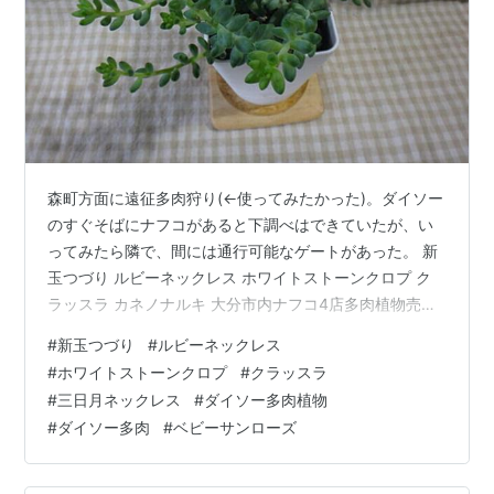
森町方面に遠征多肉狩り(←使ってみたかった)。ダイソー
のすぐそばにナフコがあると下調べはできていたが、い
ってみたら隣で、間には通行可能なゲートがあった。 新
玉つづり ルビーネックレス ホワイトストーンクロプ ク
ラッスラ カネノナルキ 大分市内ナフコ4店多肉植物売り
場比較 ナフコツーワンスタイル パークプレイス大分店
#
新玉つづり
#
ルビーネックレス
ホームプラザナフコ東大分店 ナフコツーワンスタイル鶴
#
ホワイトストーンクロプ
#
クラッスラ
崎店 ナフコツーワンスタイル西大分店 ネックレスを植え
#
三日月ネックレス
#
ダイソー多肉植物
替え ベビーサンローズ植え替え ダイソーで関連用品購入
#
ダイソー多肉
#
ベビーサンローズ
ナフコに行ってみたら徒長したり傷んだりした多肉植物
が特価で売られてた。時系列的には「ナフコで目星→ダ
イソーで購入→ナフコ…