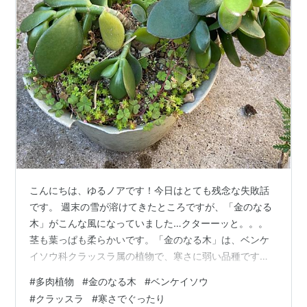
こんにちは、ゆるノアです！今日はとても残念な失敗話
です。 週末の雪が溶けてきたところですが、「金のなる
木」がこんな風になっていました…クターーッと。。。
茎も葉っぱも柔らかいです。「金のなる木」は、ベンケ
イソウ科クラッスラ属の植物で、寒さに弱い品種です。
それは知りつつ、外に出している家も多いので油断して
#
多肉植物
#
金のなる木
#
ベンケイソウ
いました。雪にあたらないように屋根があるところに置
#
クラッスラ
#
寒さでぐったり
いていたのですが、やっぱり家の中に入れないとダメだ