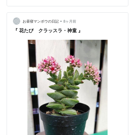
ったか。見れば見るほどぐったり。ごめんよぅ。元気に
なってくれると良いのですが…お読みいただきありがと
うございました。 ランキング参加中多肉植物＆サボテン
•
お昼寝マンボウの日記
8ヶ月前
『 花たび クラッスラ・神童 』