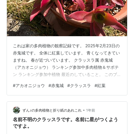
これは家の多肉植物の観察記録です。 2025年2月23日の
赤鬼城です。 全体に紅葉しています。 青くなってきてい
ますね。 春が近づいています。 クラッスラ属 赤鬼城
（アカオニジョウ） ランキング参加中多肉植物＆サボテ
ン ランキング参加中植物 最近のしていること。 このブ
ログの他に放置したままのブログがいくつかあるのです
#
アカオニジョウ
#
赤鬼城
#
クラッスラ
#
紅葉
よ。 そのままでも良いのだけど放置したままだと誰にも
見てもらえません。 それで少しずつこのブログへ移行し
ています。 ※ずん♪の模型作りのブログも同時進行してい
•
ます。 zun22.hatenablog.com zun22.hatenablog.com
ずん♪の多肉植物と折り紙のあれこれ
1年前
名前不明のクラッスラです。名前に星がつくよう
ですよ。