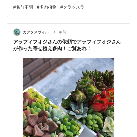
明 白星 クラッスラ Mサイズ6cmポット Crassula
#
名前不明
#
多肉植物
#
クラッスラ
sirobosi 多肉植物 小〜中型種 葉を重ねるタイプ 多肉植物
男前 かわいい おしゃれ 贈り物 癒し価格: 770 円楽天で詳
細を見る 桜星 クラッスラ Mサイズ6cmポット Crassula
•
sakurabosi 多肉植物 小〜中型種 葉を重ねるタイプ 多肉
カクタスヴィル
1年前
植物…
アラフィフオジさんの依頼でアラフィフオジさん
が作った寄せ植え多肉！ご覧あれ！