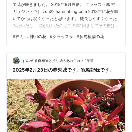
て花が咲きました。 2018年8月撮影。 クラッスラ属 神
刀（ジントウ） zun22.hatenablog.com 2018年に花が咲
いてからは弱くなったと思います。 徒長しやすくなった
みたいだし。 花が咲いたのはこの年1回きりでその後は花
らしきものは見たことがありません。 【charm】(観葉植
#
神刀
#
神刀の花
#
クラッスラ
#
多肉植物の花
物)クラッスラ ナポレオンハット(ファルカータ 神刀) 3号
(1鉢) CHARM Amazon 今は色々な種類があり過ぎると思
うの。 ランキング参加中多肉植物＆サボテン ランキング
•
参加中写真・カメラ ランキング参加中植物 【広告】
ずん♪の多肉植物と折り紙のあれこれ
1年前
2025年2月23日の赤鬼城です。観察記録です。