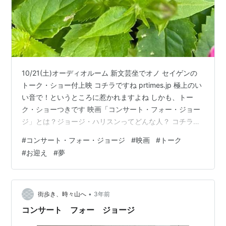
10/21(土)オーディオルーム 新文芸坐でオノ セイゲンの
トーク・ショー付上映 コチラですね prtimes.jp 極上のい
い音で！というところに惹かれますよね しかも、トー
ク・ショーつきです 映画「コンサート・フォー・ジョー
ジ」とは？ジョージ・ハリスンってどんな人？ コチラで
したね www.aiaoko.com ジョージがどんなに家族や仲間
#
コンサート・フォー・ジョージ
#
映画
#
トーク
たちに愛されているか こんなに心のこもったコンサート
#
お迎え
#
夢
をひらいてもらえる人は、なかなかいないと思いました
ぜひ！いい音で！ 観に行けない方は感想もどうぞ ご事情
があっての場合は、感想を読めるのがいいですね コチラ
です www.aiaoko.com ジョージ…
•
街歩き、時々山へ
3年前
コンサート フォー ジョージ