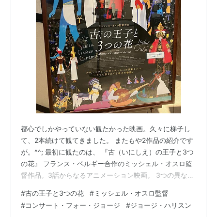
都心でしかやっていない観たかった映画。久々に梯子し
て、2本続けて観てきました。 またもや2作品の紹介です
が。^^; 最初に観たのは、 『古（いにしえ）の王子と3つ
の花』 フランス・ベルギー合作のミッシェル・オスロ監
督作品。3話からなるアニメーション映画。 3つの異なる
都市と時代、「古代エジプト」「中世フランス」「18世
#
古の王子と3つの花
#
ミッシェル・オスロ監督
紀トルコ」を舞台に、知恵と勇気で自身の困難な運命を
#
コンサート・フォー・ジョージ
#
ジョージ・ハリスン
変え、幸福を手にする3人の王子の生き方が見事でした。