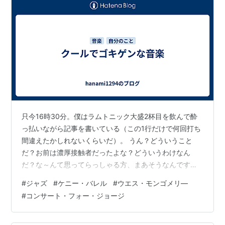
只今16時30分。僕はラムトニック大盛2杯目を飲んで酔
っ払いながら記事を書いている（この1行だけで何回打ち
間違えたかしれないくらいだ）。 うん？どういうこと
だ？お前は濃厚接触者だったよな？どういうわけなん
だ？な～んて思ってらっしゃる方、まあそうなんですけ
どね。今日正午をもって僕はコロナウイルスに感染して
#
ジャズ
#
ケニー・バレル
#
ウエス・モンゴメリ―
いないと勝手に認定したのだよ。だからこれは祝杯であ
#
コンサート・フォー・ジョージ
る。 午前11時に僕は家を出た。妻に「しばらく外に出る
から１階で過ごせば？煮詰まっとるやろ？」という言葉
を残して。そしてあてもなくうろうろとガソリン３目盛