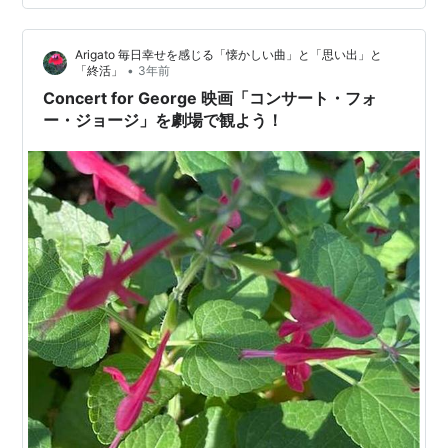
ルーブル美術館とのコラボレーションで制作された、ク
シュ王国の若き王子の物語である第1話の『ファラオ』。
Arigato 毎日幸せを感じる「懐かしい曲」と「思い出」と
第2話『美しき野生児』は、父に反逆した中世の王子。
•
「終活」
3年前
千夜一夜物語に想をとっ…
Concert for George 映画「コンサート・フォ
ー・ジョージ」を劇場で観よう！