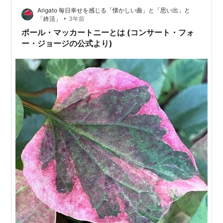
Arigato 毎日幸せを感じる「懐かしい曲」と「思い出」と
り分くらいドライブをしたのだった。わざわざ雑踏の中
•
「終活」
3年前
に入り込むなんて怖ろしいことはしたくなかっ…
ポール・マッカートニーとは (コンサート・フォ
ー・ジョージの公式より)