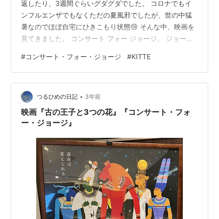
返したり、3週間ぐらいグダグダでした。 コロナでもイ
ンフルエンザでもなくただの夏風邪でしたが、世の中猛
暑なのでほぼ自宅にひきこもり状態😢 そんな中、映画を
見てきました。 コンサート フォー ジョージ。 ジョー
ジ・ハリソンの1周忌にロンドンで行われた追悼コンサー
#
コンサート・フォー・ジョージ
#
KITTE
トの記録です。 もう20年も前のコンサートなので、出演
しているエリック・クラプトンやポールやリンゴもみん
な今よりはだいぶ若い。 ジョージを思って心を込めて演
•
奏しているのが伝わってくる温かいコンサートでした。
つるひめの日記
3年前
プログラムはなかったけど、小さなリーフレットをいた
映画『古の王子と3つの花』『コンサート・フォ
だきました。 観客はもろ…
ー・ジョージ』