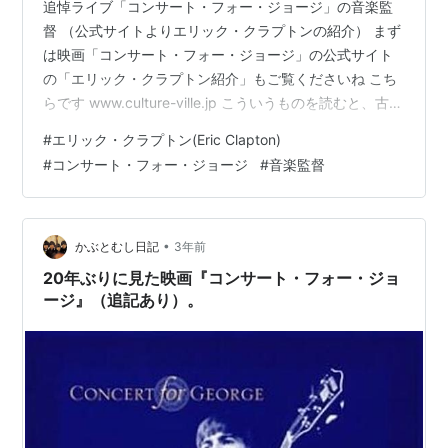
追悼ライブ「コンサート・フォー・ジョージ」の音楽監
督 （公式サイトよりエリック・クラプトンの紹介） まず
は映画「コンサート・フォー・ジョージ」の公式サイト
の「エリック・クラプトン紹介」もご覧くださいね こち
らです www.culture-ville.jp こういうものを読むと、古く
からのファンにとっては「人生の走馬灯」みたいに 自分
#
エリック・クラプトン(Eric Clapton)
自身のアレコレの記憶があふれだしますよね 新しいファ
#
コンサート・フォー・ジョージ
#
音楽監督
ンの方たちには、 へええ、 そんなこともしていたのか
あ！と エリック・クラプトンという人の多様性に驚かれ
るかもしれませんね 私個人のエリック・クラプトンと思
い出 今となっては、トリが先か卵が先かのように、 何か
•
かぶとむし日記
3年前
ら知…
20年ぶりに見た映画『コンサート・フォー・ジョ
ージ』（追記あり）。