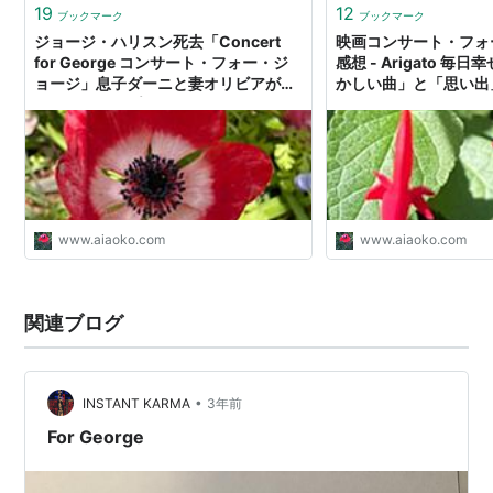
19
12
ブックマーク
ブックマーク
ジョージ・ハリスン死去「Concert
映画コンサート・フォ
for George コンサート・フォー・ジ
感想 - Arigato 
ョージ」息子ダーニと妻オリビアがエ
かしい曲」と「思い出
リック・クラプトンや仲間たちと追悼
ライブを行った - Arigato 毎日幸せを
感じる「懐かしい曲」と「思い出」と
「終活」
www.aiaoko.com
www.aiaoko.com
関連ブログ
•
INSTANT KARMA
3年前
For George