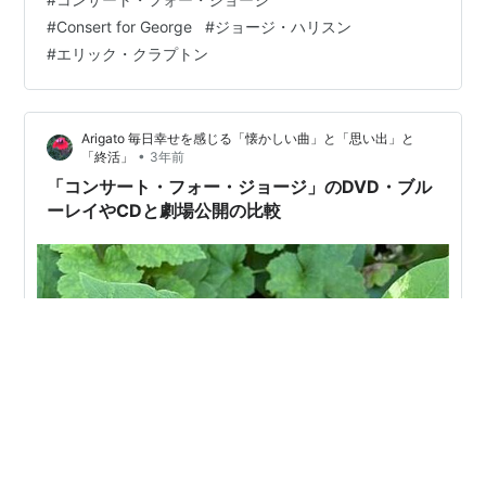
ートルズ研究家）さんが、イラストレーター本秀康さん
#
Consert for George
#
ジョージ・ハリスン
の言葉を引用している。 ビートルズは「ジョージを成長
#
エリック・クラプトン
させるためのバンドだった」 本秀康さんは、大のジョー
ジ・ハリスン・ファンだ。 それを知ってはいても、この
言葉は大胆で、含蓄がある（笑）。もちろん、ジョー
Arigato 毎日幸せを感じる「懐かしい曲」と「思い出」と
ジ・ファン以外のビートルズ・ファ…
•
「終活」
3年前
「コンサート・フォー・ジョージ」のDVD・ブル
ーレイやCDと劇場公開の比較