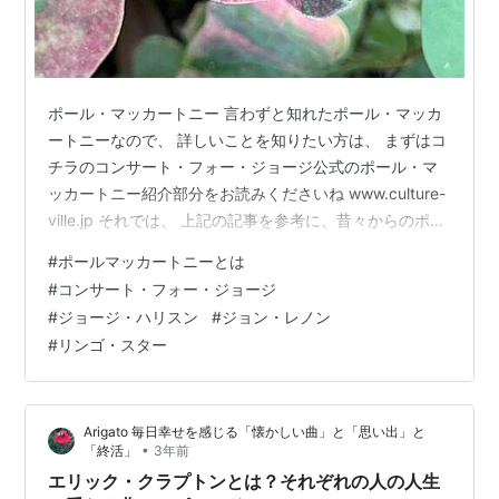
ポール・マッカートニー 言わずと知れたポール・マッカ
ートニーなので、 詳しいことを知りたい方は、 まずはコ
チラのコンサート・フォー・ジョージ公式のポール・マ
ッカートニー紹介部分をお読みくださいね www.culture-
ville.jp それでは、 上記の記事を参考に、昔々からのポー
ルのことを思い出していこうと思います ポール・マッカ
#
ポールマッカートニーとは
ートニーといえば リヴァプールの不良少年だったジョン
#
コンサート・フォー・ジョージ
との出会い そして、クオリーメンへの参加 バスで出会っ
#
ジョージ・ハリスン
#
ジョン・レノン
た学年下のギターがめちゃ上手い少年ジョージも加わり
#
リンゴ・スター
ビートルズとなり ドイツのハンブルクでの修行期間へと
すでにプロだった年長のリンゴの参加が決まり、 いわゆ
る…
Arigato 毎日幸せを感じる「懐かしい曲」と「思い出」と
•
「終活」
3年前
エリック・クラプトンとは？それぞれの人の人生