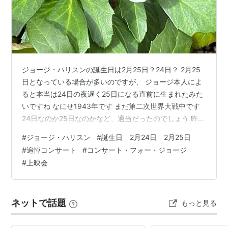
ジョージ・ハリスンの誕生日は2月25日？24日？ 2月25
日となっている場合が多いのですが、 ジョージ本人によ
ると本当は24日の夜遅く25日になる直前に生まれたみた
いですね なにせ1943年です まだ第二次世界大戦中です
24日なのか25日なのかなど、適当だったのでしょう 昨
日、ブロ友さんのつるひめ (id:tsuruhime-beat)さんに、
#
ジョージ・ハリスン
#
誕生日 2月24日 2月25日
ジョージの誕生日ですねとおしえてもらいました（あり
#
追悼コンサート
#
コンサート・フォー・ジョージ
がとう！） あらら、クイーン熱で忘れていましたーーー
#
上映会
個人的に最も重要なジョージのことを忘れさせるクイー
ンもすごいですね 『コンサート・フォー・ジョージ』ジ
ョージの追悼ライブ 一夜かぎりの上映会のお知…
ネットで話題
もっと見る