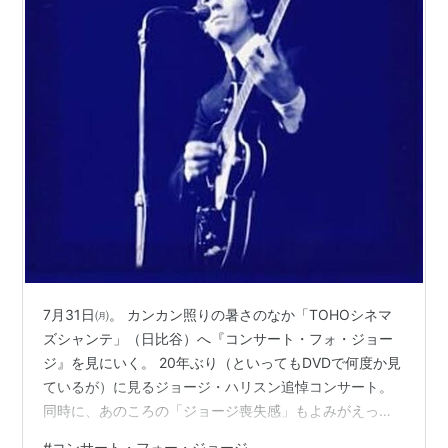
7月31日㈪。 カンカン照りの暑さのなか「TOHOシネマ
ズシャンテ」（日比谷）へ『コンサート・フォ・ジョー
ジ』を見にいく。 20年ぶり（といってもDVDで何度か見
ているが）に見るジョージ・ハリスン追悼コンサート。
同時に、あのころの「ジョージ喪失感」もよみがえって
くる。 無料で配布されたパンフのなかに、藤本国彦（ビ
#
コンサート・フォー・ジョージ