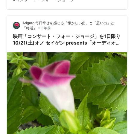
りたいかというと、溜まった曲をさばきたいから。 ジョ
ン 理由は何であれ、アルバムを作るのはいいことだ。 ジ
ョージ それから、自分の曲がまとまって入ると、どうい
Arigato 毎日幸せを感じる「懐かしい曲」と「思い出」と
う感じになるかみてみたい。 ジョン ジョージがアルバム
•
「終活」
3年前
を出すのは、僕が自分のアルバムを出すのと同じことだ
映画「コンサート・フォー・ジョージ」を1日限り
な。 ジョ…
10/21(土)オノ セイゲン presents「オーディオル
ーム 新文芸坐」でトーク・ショー付で上映！いい
音でどうぞ