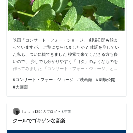
映画「コンサート・フォー・ジョージ」 劇場公開も始ま
っていますが、 ご覧になられましたか？ 体調を崩してい
た私も、ついに観てきました 検索で来てくださる方も多
いので、 少しでも分かりやすく「目次」のようなものを
作ってみました 「コンサート・フォー・ジョージ」と
は？出演メンバーは？ いつ 2002年11月29日に どこで ロ
#
コンサート・フォー・ジョージ
#
映画館
#
劇場公開
ンドンのロイヤルアルバートホールで 誰のために ちょう
#
大画面
ど1年前に亡くなったジョージ・ハリソンへの追悼(トリ
ビュート)コンサートとして 誰が こちらのメンバーたち
(出演者）が、妻オリヴィア・ハリスンと友エリック・ク
ラプトンが中心となって www.aiaoko.com 映画版は？…
•
hanami1294のブログ
3年前
クールでゴキゲンな音楽