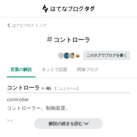
はてなブログ トップ
コントローラ
このタグでブログを書く
言葉の解説
ネットで話題
関連ブログ
コントローラ
(
一般
)
【
こんとろーら
】
controller
コントローラー
。制御装置。
>
<
解説の続きを読む