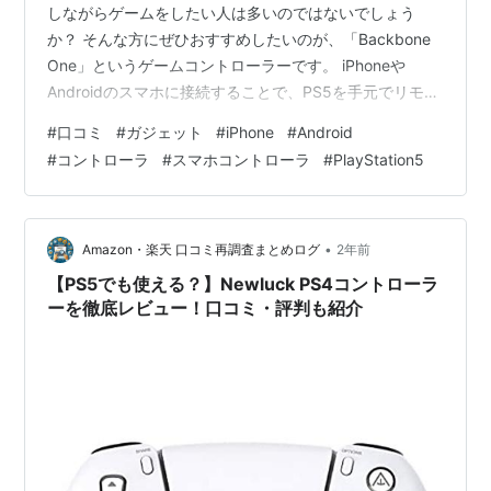
しながらゲームをしたい人は多いのではないでしょう
か？ そんな方にぜひおすすめしたいのが、「Backbone
One」というゲームコントローラーです。 iPhoneや
Androidのスマホに接続することで、PS5を手元でリモー
トプレイすることが可能になる、PlayStation公式ライセ
#
口コミ
#
ガジェット
#
iPhone
#
Android
ンスのコントローラです。 【最新版】BACKBONE One
#
コントローラ
#
スマホコントローラ
#
PlayStation5
バックボーン ワン PlayStaionデザイン ( USB-C ) 【
PlayStation 公式ライセンス商品】 | Android ・
iPhone15、16 | スマートフォン向け ゲーム…
•
Amazon・楽天 口コミ再調査まとめログ
2年前
【PS5でも使える？】Newluck PS4コントローラ
ーを徹底レビュー！口コミ・評判も紹介