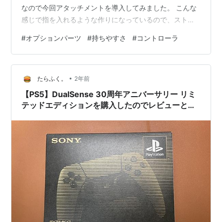
なので今回アタッチメントを導入してみました。 こんな
感じで指を入れるような作りになっているので、ストラ
ップなしでもホールド感が増します。これで明日以降、
#
オプションパーツ
#
持ちやすさ
#
コントローラ
早速試してみたいです。 とりあえず、任天堂さんかソフ
ト提供元さん。純正品作って欲しいです。
•
たらふく。
2年前
【PS5】DualSense 30周年アニバーサリー リミ
テッドエディションを購入したのでレビューと感
想