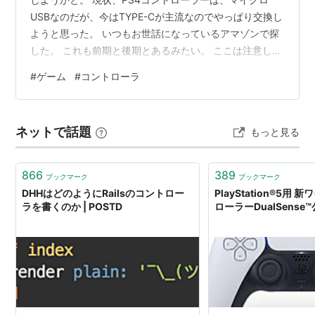
USBなのだが、今はTYPE-Cが主流なのでやっぱり交換し
ようと思った。 いつもお世話になっているアマゾンで探
した。 これも前期と後期とあるみたい。 ここは注意して
ポチッた。 交換作業に入るけど、マイクロUSBとTYPE-
#
ゲーム
#
コントローラ
Cは形状が違うのでコントローラの側を加工する必要があ
る。TYPE-Cの形状に合わせて削ります。削る道具は今回
買ったものの中に入っていたのでこれを使用した。 無事
ネットで話題
もっと見る
交換作業が終わって、充電した。 無事充電できたので作
業完了。 PCに接続して、BF6を遊んだ。 無事接続出来た
ので…
866
389
ブックマーク
ブックマーク
DHHはどのようにRailsのコントロー
PlayStation®5用
ラを書くのか | POSTD
ローラーDualSense