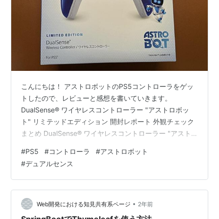
こんにちは！ アストロボットのPS5コントローラをゲッ
トしたので、レビューと感想を書いていきます。
DualSense® ワイヤレスコントローラー "アストロボッ
ト" リミテッドエディション 開封レポート 外観チェック
まとめ DualSense® ワイヤレスコントローラー "アスト
ロボット" リミテッドエディション 今回購入したのは
#
PS5
#
コントローラ
#
アストロボット
PS5コントローラのアストロボットのモデルになりま
#
デュアルセンス
す。 発売日：2024年9月6日 価格：11,980円 リンク 開
封レポート それでは、開封をしていきます。まずは箱の
正面です。 箱の裏側です。アストロとボットがいっぱ
い！ それでは開封していきます。 箱を開けたと…
•
Web開発における知見共有系ページ
2年前