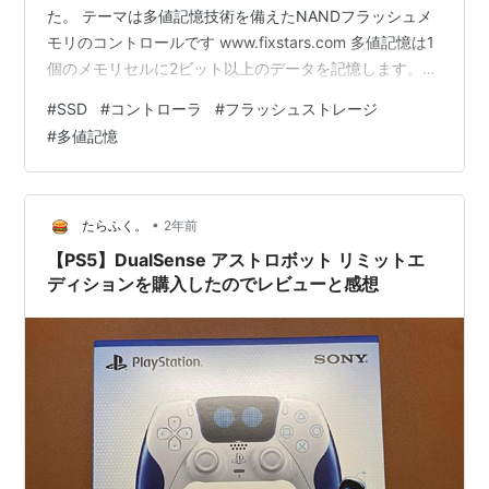
た。 テーマは多値記憶技術を備えたNANDフラッシュメ
モリのコントロールです www.fixstars.com 多値記憶は1
個のメモリセルに2ビット以上のデータを記憶します。記
憶密度の上昇配置ぢるしく 多値記憶でも4bit/セルのQLC
#
SSD
#
コントローラ
#
フラッシュストレージ
方式になると、読み書き性能や書き換え寿命などがかな
#
多値記憶
り低下します。詳しは記事をおよみくださいませ。
•
たらふく。
2年前
【PS5】DualSense アストロボット リミットエ
ディションを購入したのでレビューと感想