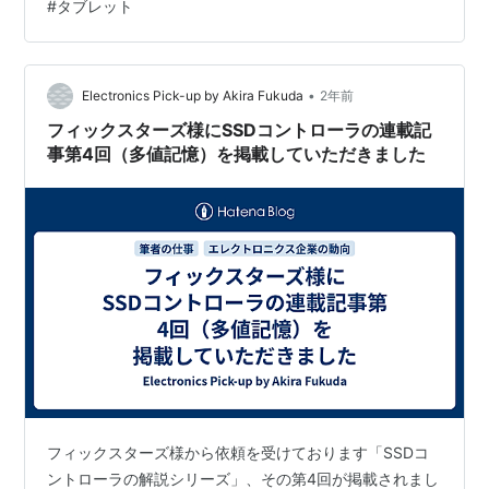
#
タブレット
のか、気になる方も多いのではないでしょうか？ そこで
今回は、Newluck PS4コントローラーを実際に使用し、
その特徴や使用感、口コミなどを徹底的にレビューしま
した。 PS4やスマホとの接続方法、バッテリーの持ち、
•
Electronics Pick-up by Akira Fukuda
2年前
気にな…
フィックスターズ様にSSDコントローラの連載記
事第4回（多値記憶）を掲載していただきました
フィックスターズ様から依頼を受けております「SSDコ
ントローラの解説シリーズ」、その第4回が掲載されまし