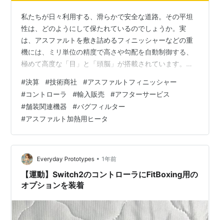
私たちが日々利用する、滑らかで安全な道路。その平坦
性は、どのようにして保たれているのでしょうか。実
は、アスファルトを敷き詰めるフィニッシャーなどの重
機には、ミリ単位の精度で高さや勾配を自動制御する、
極めて高度な「目」と「頭脳」が搭載されています。そ
のハイテク技術によって、私たちは快適なドライブや安
#
決算
#
技術商社
#
アスファルトフィニッシャー
全な歩行を享受できているのです。 今回は、日本の道路
#
コントローラ
#
輸入販売
#
アフターサービス
インフラの品質を半世紀以上にわたって支え続けてき
#
舗装関連機器
#
バグフィルター
た、専門技術商社「日本ゼム株式会社」の決算を読み解
#
アスファルト加熱用ヒータ
きます。道路舗装機械の自動制御装置というニッチな分
野で、なぜ長きにわたり業界の信頼を勝ち得てきたの
か。その驚異的な財務の安定性と、社会を陰で支えるビ
ジネ…
•
Everyday Prototypes
1年前
【運動】Switch2のコントローラにFitBoxing用の
オプションを装着