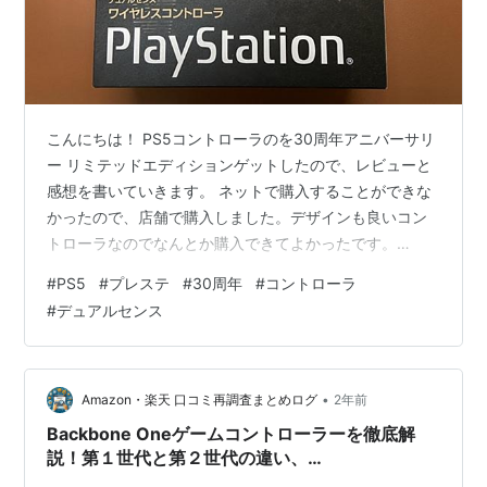
こんにちは！ PS5コントローラのを30周年アニバーサリ
ー リミテッドエディションゲットしたので、レビューと
感想を書いていきます。 ネットで購入することができな
かったので、店舗で購入しました。デザインも良いコン
トローラなのでなんとか購入できてよかったです。
DualSense® ワイヤレスコントローラー 30周年アニバー
#
PS5
#
プレステ
#
30周年
#
コントローラ
サリー リミテッドエディション 開封レポート 外観チェ
#
デュアルセンス
ック まとめ DualSense® ワイヤレスコントローラー 30
周年アニバーサリー リミテッドエディション 発売日：
2024年11月21日 価格：11,980円 プレイステーション30
周年記念のモデルとなっています。初代プ…
•
Amazon・楽天 口コミ再調査まとめログ
2年前
Backbone Oneゲームコントローラーを徹底解
説！第１世代と第２世代の違い、
iPhone/Android対応、PS5リモートプレイも快適