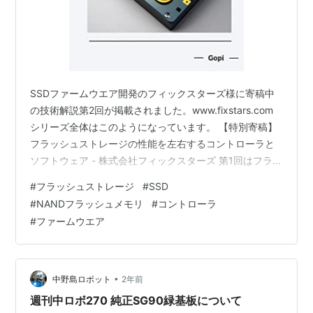
SSDファームウエア開発のフィックスターズ様に寄稿中
の技術解説第2回が掲載されました。www.fixstars.com
シリーズ全体はこのようになっています。 【特別寄稿】
フラッシュストレージの性能を左右するコントローラと
ソフトウェア - 株式会社フィックスターズ 第1回はフラッ
シュメモリを搭載したストレージの事例をご紹介しまし
#
フラッシュストレージ
#
SSD
た。 今回はSSDのコントローラがどのような役割を担っ
#
NANDフラッシュメモリ
#
コントローラ
ているかを初心者向けに説明しています。コントローラ
#
ファームウエア
は最新製品ではなく、2世代くらい前のものです。分かり
やすさ重視で選んでおります。詳しくは記事をお読みい
ただけるとうれしいです。Beginner's Guide To …
•
中野島ロボット
2年前
週刊中ロボ270 純正SG90緑基板について