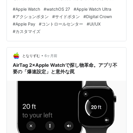
操作”をどう気持ちよくできるか、という目線で読めま
#
Apple Watch
#
watchOS 27
#
Apple Watch Ultra
す。 要点まとめ：全モデルに“押せる余白”を作れるか 詳
#
アクションボタン
#
サイドボタン
#
Digital Crown
細解説：Apple Watchの2ボタンは、もう“埋まっている”
#
Apple Pay
#
コントロールセンター
#
UI/UX
提案の中身：サイドボタン長押しを“アクション化”する
#
カスタマイズ
ただし落とし穴：強制再起動・スクショ導線と衝突しや
すい 代替案：Apple Payの2回押しを“譲る…
•
となりずむ
6ヶ月前
AirTag 2×Apple Watchで探し物革命。アプリ不
要の「爆速設定」と意外な罠