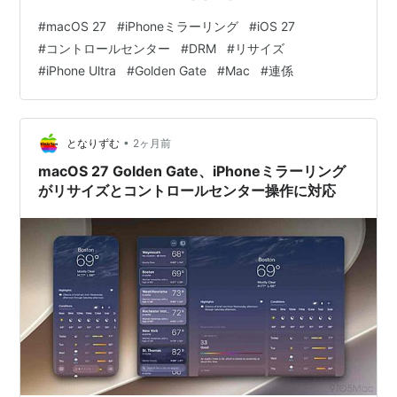
ンター：CMD＋4でMacから呼び出せる DRM動画：黒い
#
macOS 27
#
iPhoneミラーリング
#
iOS 27
画面のまま、にならない 海外の反応：折りたたみへの期
#
コントロールセンター
#
DRM
#
リサイズ
待と、足元への注文 ひとこと：これは「折りたたみの
#
iPhone Ultra
#
Golden Gate
#
Mac
#
連係
話」より「Macの作業窓の話」 まとめ：純正アプリで一
度試して、他社アプリは秋を待つ どうも、となりです。
Macで作業しながら、iPhoneにしか来ない通知やア…
•
となりずむ
2ヶ月前
macOS 27 Golden Gate、iPhoneミラーリング
がリサイズとコントロールセンター操作に対応