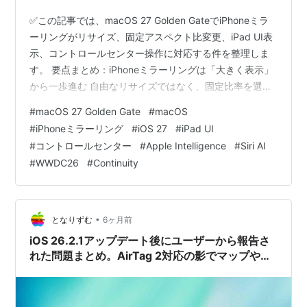
✅この記事では、macOS 27 Golden GateでiPhoneミラ
ーリングがリサイズ、固定アスペクト比変更、iPad UI表
示、コントロールセンター操作に対応する件を整理しま
す。 要点まとめ：iPhoneミラーリングは「大きく表示」
から一歩進む 自由なリサイズではなく、固定比率を選ぶ
変更 iPad UIへ切り替わる意味：Mac上で「スマホ画面
#
macOS 27 Golden Gate
#
macOS
感」が薄くなる コントロールセンター対応：Macから
#
iPhoneミラーリング
#
iOS 27
#
iPad UI
iPhoneの状態を触りやすくなる 対応アプリとベータで見
#
コントロールセンター
#
Apple Intelligence
#
Siri AI
る点：全アプリがすぐ変わるわけではない 海外の反応：
#
WWDC26
#
Continuity
開発者はiPad UIへの切り替わりにひと安心 ひとこと：こ
れは折りたたみiPhone…
•
となりずむ
6ヶ月前
iOS 26.2.1アップデート後にユーザーから報告さ
れた問題まとめ。AirTag 2対応の影でマップや
Face IDに不具合