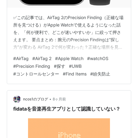
✅この記事では、AirTag 2のPrecision Finding（正確な場
所を見つける）がApple Watchで使えるようになった話
を、「何が便利で、どこが迷いやすいか」に絞って押さ
えます。 要点まとめ：腕元のPrecision Findingは“探し
方”が変わる AirTag 2で何が変わった？正確な場所を見つ
けるが“遠くから始まる” Apple Watch対応の価値：
#
AirTag
#
AirTag 2
#
Apple Watch
#
watchOS
iPhoneを出せない瞬間に強い 設定手順：コントロールセ
#
Precision Finding
#
探す
#
UWB
ンターに追加するのが前提 追加の手順（Appleが案内し
#
コントロールセンター
#
Find Items
#
紛失防止
ている流れ） 使い勝手の良いところ：持ち物ごとに“専用
アイコン”になる 注目したいポイント：なぜ「探す」ア…
•
ncos1のブログ
8ヶ月前
fidataを音楽再生アプリとして認識していない？