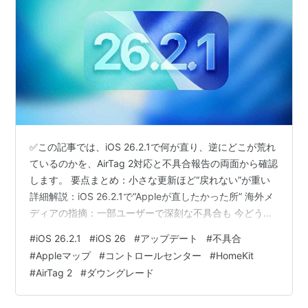
✅この記事では、iOS 26.2.1で何が直り、逆にどこが荒れ
ているのかを、AirTag 2対応と不具合報告の両面から確認
します。 要点まとめ：小さな更新ほど“戻れない”が重い
詳細解説：iOS 26.2.1で“Appleが直したかった所” 海外メ
ディアの指摘：一部ユーザーで深刻な不具合も 今どうす
る？：入れた人／迷っている人の現実的な動き 注目した
#
iOS 26.2.1
#
iOS 26
#
アップデート
#
不具合
いポイント：安定化なのに“基幹機能”が揺れる怖さ
#
Appleマップ
#
コントロールセンター
#
HomeKit
Redditの反応：困っている人の“困り方”が具体的 ひとこ
#
AirTag 2
#
ダウングレード
と：小さい更新ほど、慎重派が増えるのは自然です まと
め：iOS 26.2.1は“当たり外れ”より、戻れない前提で考え