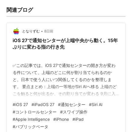
関連ブログ
•
となりずむ
8日前
iOS 27で通知センターが上端中央から動く。15年
ぶりに変わる指の行き先
✅この記事では、iOS 27で通知センターの開き方が変わ
る件について、上端のどこに何が割り当てられるのか
と、日本で使う人にいつ関係してくるのかを整理しま
す。 要点まとめ：上端の一等地がSiri AIへ移る 上端のど
こを触ると何が出るか、その割り当てが変わる 9月に入
れた人全員に起きるわけではない 隅の遠さと、逃げ道の
#
iOS 27
#
iPadOS 27
#
通知センター
#
Siri AI
なさ なぜ、よりによってまんなかだったのか 海外の反
#
コントロールセンター
#
スワイプ操作
応：Siriを使わない人にも通知の入口が動く ひとこと：
#
Apple Intelligence
#
iPhone
#
iPad
15年ぶんの癖は、正しさとは関係なく残る まとめ：日本
#
パブリックベータ
語のままなら、9月はまだ何も変わらない どうも、とな