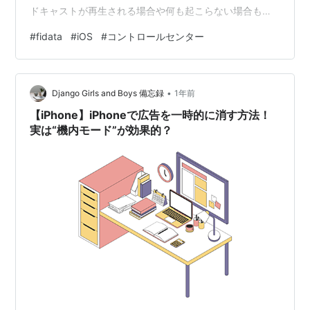
ドキャストが再生される場合や何も起こらない場合も発
生する。 デフォルトのアプリ設定で音楽再生アプリを
#
fidata
#
iOS
#
コントロールセンター
fidataにしてみては？と思ったが設定そのものが見当たら
ない。 Webを検索してみるも、見当たらない？siriの設定
の音楽再生アプリを設定するような説明は少しみつけ
•
た。 siriに ”fidataで音楽再生して” と指示してみると、出
Django Girls and Boys 備忘録
1年前
来ないと回答された。 siriが対応していな…
【iPhone】iPhoneで広告を一時的に消す方法！
実は“機内モード”が効果的？