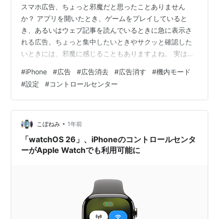
スマホ広告、ちょっと邪魔だと思ったことありません
か？ アプリを開いたとき、ゲームをプレイしていると
き、あるいはウェブ記事を読んでいるときに急に表示さ
れる広告。ちょっと集中したいときやサクッと確認した
いときには、邪魔に感じることもありますよね。 実は、
ちょっとした工夫で一時的に広告を表示させなくする方
#
iPhone
#
広告
#
広告消去
#
広告消す
#
機内モード
法があります。それが、「機内モードをオンにする」と
#
設定
#
コントロールセンター
いう方法です。 機内モードで広告が消える理由 iPhoneの
機内モードをオンにすると、Wi-Fiやモバイル通信がオフ
になるため、広告が読み込まれなくなります。 多くの広
告は、インターネット経由でリアルタイムに配信されて
•
こぼねみ
1年前
いるため、通信を遮断することで表…
「watchOS 26」、iPhoneのコントロールセンタ
ーがApple Watchでも利用可能に