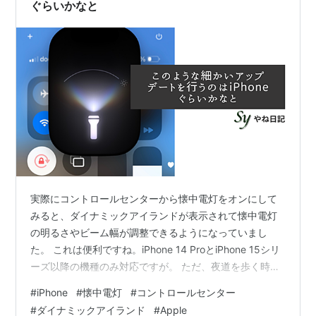
ぐらいかなと
実際にコントロールセンターから懐中電灯をオンにして
みると、ダイナミックアイランドが表示されて懐中電灯
の明るさやビーム幅が調整できるようになっていまし
た。 これは便利ですね。iPhone 14 ProとiPhone 15シリ
ーズ以降の機種のみ対応ですが。 ただ、夜道を歩く時に
iPhoneを使って足元を照らすことがあるのですが、そう
#
iPhone
#
懐中電灯
#
コントロールセンター
言った時に便利に使えそうです。ハードウェアとソフト
#
ダイナミックアイランド
#
Apple