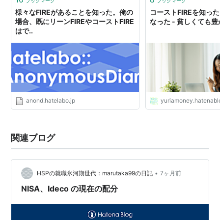
ブックマーク
ブックマーク
様々なFIREがあることを知った。俺の
コーストFIREを知っ
場合、既にリーンFIREやコーストFIRE
なった - 貧しくても
はで..
anond.hatelabo.jp
yuriamoney.hatenabl
関連ブログ
•
HSPの就職氷河期世代：marutaka99の日記
7ヶ月前
NISA、Ideco の現在の配分