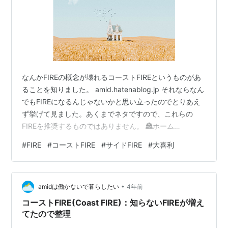
なんかFIREの概念が壊れるコーストFIREというものがあ
ることを知りました。 amid.hatenablog.jp それならなん
でもFIREになるんじゃないかと思い立ったのでとりあえ
ず挙げて見ました。あくまでネタですので、これらの
FIREを推奨するものではありません。 🏯ホーム
FIRE(Home FIRE) 💝ウェルフェアFIRE(Welfare FIRE) 🦽
#
FIRE
#
コーストFIRE
#
サイドFIRE
#
大喜利
ディサビリティFIRE(Disability FIRE) 🧵ストリング
FIRE(String FIRE) 🗿エステイトFIRE(Estate FIRE) 👮‍♂️ジェ
イルFIRE(Jail FIRE) 🥋ストリートFIRE(Stree…
•
amidは働かないで暮らしたい
4年前
コーストFIRE(Coast FIRE)：知らないFIREが増え
てたので整理