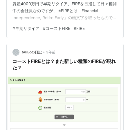
資産4000万円で早期リタイア、FIREを目指して日々奮闘
中の会社員なのですが、 ※FIREとは「Financial
Independence, Retire Early」の頭文字を取ったもので、
「経済的自立」と「早期リタイア」を意味する言葉で
#
早期リタイア
#
コーストFIRE
#
FIRE
す。 この「FIRE」にはいくつか種類があるのはご存じで
しょうか？ 今回はその中の「コーストFIRE」というもの
に関してお話をしていきたいと思います。 私は一応、コ
•
ーストFIREであれば達成したことにはなるみたい そもそ
tAkEoの日記
3年前
もコーストFIREとは？ コース…
コーストFIREとは？また新しい種類のFIREが現れ
た？