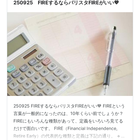
います。成長投資枠では、S&P500インデックスを…
250925 FIREするならバリスタFIREがいい💙
250925 FIREするならバリスタFIREがいい💙 FIREという
言葉が一般的になったのは、10年くらい前でしょうか？
FIREにもいろんな種類があって、定義をいろいろ見てる
だけで面白いです。 FIRE（Financial Independence,
Retire Early）の代表的な種類と定義は下記の通り。 🔹