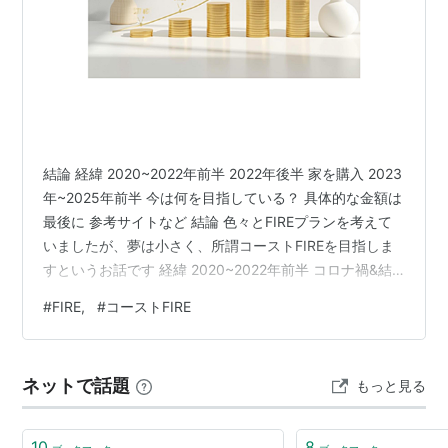
結論 経緯 2020~2022年前半 2022年後半 家を購入 2023
年~2025年前半 今は何を目指している？ 具体的な金額は
最後に 参考サイトなど 結論 色々とFIREプランを考えて
いましたが、夢は小さく、所謂コーストFIREを目指しま
すというお話です 経緯 2020~2022年前半 コロナ禍&結
婚でクレジットカードのリボ払い沼からの脱却 マスオさ
#
FIRE,
#
コーストFIRE
ん状態で貯蓄が捗る 2022年後半 家を購入 家の購入を機
に、貯蓄だけじゃまずいとなり年末ごろ投資を開始 2023
年~2025年前半 FIREを何となく意識 6000万円を目標に
ネットで話題
もっと見る
する 試算すると50代後半か60歳くらいに達成しそう 頑
張っても…
10
8