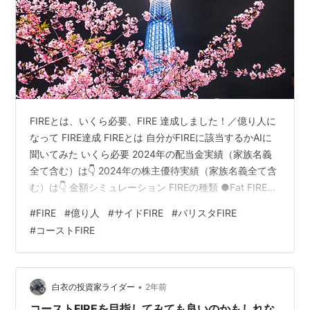
FIREとは、いくら必要、FIRE 達成しました！／億り人に
なって FIRE達成 FIREとは 自分がFIREに該当するかAIに
聞いてみた いくら必要 2024年の配当金実績（家族名義
全て含む）は👇 2024年の株主優待実績（家族名義全て含
む）は👇 金額シミュレーション FIREの種類 ●Fat FIRE
●Lean FIRE ●Barista FIRE ●Side FIRE ●Coast FIRE 最
#
FIRE
#
億り人
#
サイドFIRE
#
バリスタFIRE
後に FIREとは、いくら必要、FIRE 達成しました！／億り
#
コーストFIRE
人になって この記事では、億り人になりFIREを達成した
と思っているおっさんが、改めてFIREとは何だ、いくら
必要か、そして自分のケ…
•
白衣の投資家ライダー
2年前
コーストFIREを目指してみても良いのかもしれな