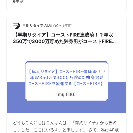
#
生活
楽しんでいます(笑)。 しかしまあお金というのは生活す
る上で欠かせないものですよね。毎月振り込まれる給与
で家賃やスマホ代、食費、ガソリン代を支払い、残った
お金を貯金に回す・・・そんな生活を送っている人が多
•
早期リタイアの隠れ家
2年前
いでしょう。 ええい…
【早期リタイア】コーストFIRE達成済！？年収
350万で3000万貯めた独身男がコーストFIREを
妄想する【コーストFIRE】
どうもこんにちはこんばんは、「節約サイ子」から改名
しました「ここにいる↓」と申します。 さて、私は40歳