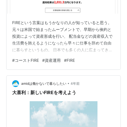
FIREという言葉はもうかなりの人が知っていると思う。
元々は米国で始まったムーブメントで、早期から倹約と
投資によって資産形成を行い、 配当金などの資産収入で
生活費を賄えるようになったら早々に仕事を辞めて自由
に暮らすというもの。 日本でも多くの人に広まってきた
のはここ５年くらいだろうか。 アベノミクスによる株価
#
コーストFIRE
#
資産運用
#
FIRE
上昇が始まった頃からじわじわと話題になっていき、 米
国株ブームやコロナ後の株価上昇などを経て爆発的に拡
がったような印象。 ブロガーやYouTuberの存在も大き
•
く、私も方法論等の詳細を学んだのは主にYouTubeから
amidは働かないで暮らしたい
4年前
だったと思う。 そして今ではFIREの種類も多岐にわたっ
大喜利：新しいFIREを考えよう
ている。 元々の…