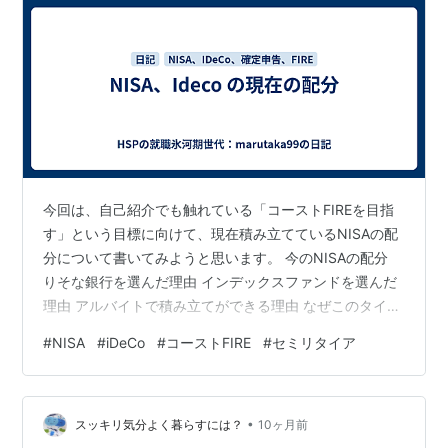
今回は、自己紹介でも触れている「コーストFIREを目指
す」という目標に向けて、現在積み立てているNISAの配
分について書いてみようと思います。 今のNISAの配分
りそな銀行を選んだ理由 インデックスファンドを選んだ
理由 アルバイトで積み立てができる理由 なぜこのタイミ
ングで資産運用なのか 資産運用のシミュレーション 今後
#
NISA
#
iDeCo
#
コーストFIRE
#
セミリタイア
の展望と懸念点 最後に 今のNISAの配分 今のNISAの配分
は、すべてりそな銀行で契約しています。 内容として
は、積立枠で日経225インデックスに月35,000円、積立
•
枠で先進国株式インデックスに月35,000円を積み立てて
スッキリ気分よく暮らすには？
10ヶ月前