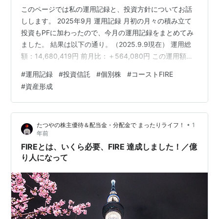
このページでは私の運用記録と、投資方針についてお話
しします。 2025年9月 運用記録 月初の月々の積み立て
投資もPFに加わったので、今月の運用記録をまとめてみ
ました。 結果は以下の通り。（2025.9.9現在） 運用総
額：14,680,419円 前月比：＋564,080円 この運用額に
加えて、生活防衛費＋余剰資金を現金で持っている形に
#
運用記録
#
投資信託
#
個別株
#
コーストFIRE
なります。 個別株の比率がとても高いです^^; 投信を定
#
資産形成
期購入しているので、今後は比率がもう少し整うかも。
今年は関税ショックもありましたが、そのタイミングで
余剰資金から株式の方に一部資金を動かしたので、運用
•
たつやの株主優待＆配当金・分配金で まったりライフ！
1
額はずっと右肩上がりで推移しています。 最近の相場は
年前
本…
FIREとは、いくら必要、FIRE 達成しました！／億
り人になって