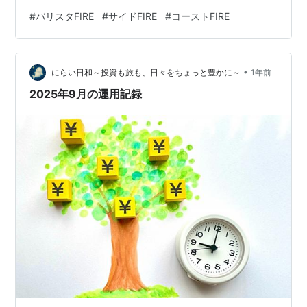
FIREの基本 FIREは「経済的自立を達成して、早期リタイ
#
バリスタFIRE
#
サイドFIRE
#
コーストFIRE
アを実現するライフスタイル」を指します。ただし「ど
の程度働くか」「どのくらい資産収入に頼るか」でスタ
イルが分かれています。 🔸 FIREの種類と定義 1. Fat
•
FIRE（ファットFIRE） 定義: ゆとりある生活をし…
にらい日和～投資も旅も、日々をちょっと豊かに～
1年前
2025年9月の運用記録