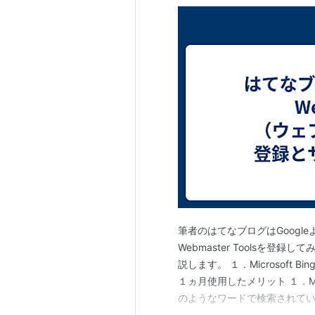
筆者のはてなブログはGoogleより
Webmaster Toolsを
説します。 １．Microsoft Bi
１ヵ月使用したメリット １．Micro
のようなワードで検索されて
２．登録手順 ① Microsoft B