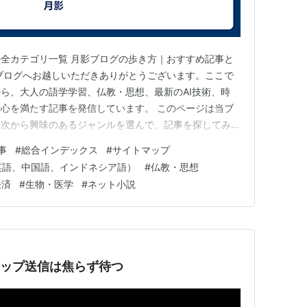
全カテゴリ一覧 月影ブログの歩き方｜おすすめ記事と
ブログへお越しいただきありがとうございます。ここで
ら、大人の語学学習、仏教・思想、最新のAI技術、時
心を満たす記事を発信しています。 このページは当ブ
目次から興味のあるジャンルを選んで、記事を探してみて
とめ・完全ガイド」から読み始めるのがおすすめです。
事
#
総合インデックス
#
サイトマップ
ジアドラマ・エンタメ 🗣️ 大人の語学学習 🪷 仏教・思想・
英語、中国語、インドネシア語）
#
仏教・思想
 時事・経…
経済
#
生物・医学
#
ネット小説
イトマップ送信は焦らず待つ