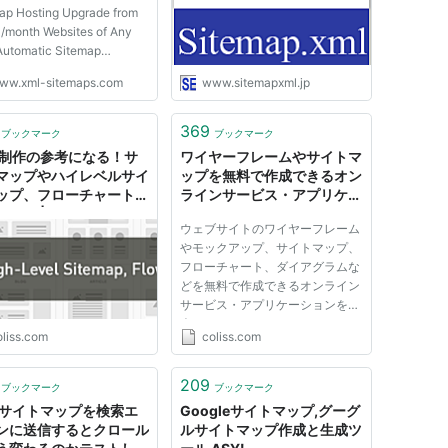
ap Hosting Upgrade from
/month Websites of Any
Automatic Sitemap
es Images, Video and
ww.xml-sitemaps.com
www.sitemapxml.jp
Sitemaps SEO Health
ts The broken links report
 God send. After adding
369
ブックマーク
ブックマーク
ontent to my site the
b制作の参考になる！サ
ワイヤーフレームやサイトマ
tor alerted me to ...
マップやハイレベルサイ
ップを無料で作成できるオン
ップ、フローチャートな
ラインサービス・アプリケー
まとめ | コリス
ション集
ウェブサイトのワイヤーフレーム
やモックアップ、サイトマップ、
フローチャート、ダイアグラムな
どを無料で作成できるオンライン
サービス・アプリケーションを紹
介します。
oliss.com
coliss.com
209
ブックマーク
ブックマーク
Lサイトマップを検索エ
Googleサイトマップ,グーグ
ンに送信するとクロール
ルサイトマップ作成と生成ツ