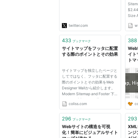
Sitem
れる超有能Webアプリがあ
$2.44
ります。デザインの参考にし
Size 
たり、要件定義したりするの
Updat
にめちゃ役立ちます。
twitter.com
w
News 
WIREDをキャプチャして…
Repor
https://t.co/OnfYM4k0zF"
are a
433
388
ブックマーク
new c
サイトマップをフッタに配置
We
genera
する際のポイントとその効果
イト
トマ
どの
サイトマップを独立したページと
してではなく、フッタに配置する
際のポイントとその効果をWeb
Designer Wallから紹介します。
Modern Sitemap and Footer 下記
は、その意訳です。 昔はほとん
coliss.com
c
どすべてのウェブサイトで、コン
テンツをリストアップしたサイト
マップを独立したページとして設
296
293
ブックマーク
置していました。 サイトマップ...
Webサイトの構造を可視
XM
化！簡単にビジュアルサイト
ンジ