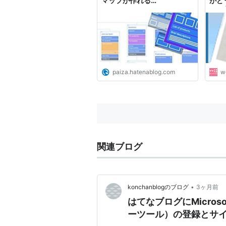
マップが作れる
がど
「Octopus.do」を使ってみ
みた 
た！ -
paiza.hatenablog.com
w
関連ブログ
•
konchanblogのブログ
3ヶ月前
はてなブログにMicrosof
ーツール）の登録とサ