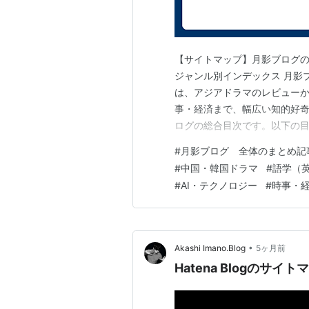
【サイトマップ】月影ブログの
ジャンル別インデックス 月影
は、アジアドラマのレビューか
事・経済まで、幅広い知的好奇
ログの総合目次です。以下の
ください。各ジャンルの「ま
#
月影ブログ 全体のまとめ記
🏷️ カテゴリメニュー 📺 ア
#
中国・韓国ドラマ
#
語学（
和歌 🤖 AI・テクノロジー 🌍
#
AI・テクノロジー
#
時事・
•
Akashi Imano.Blog
5ヶ月前
Hatena Blogのサ