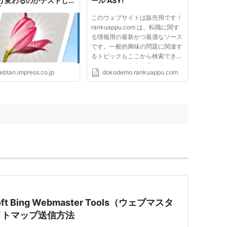
う変わるのかテストして
ール ASY!
| Web担当者Forum
このウェブサイトは販売用です！
rankuappu.com は、転職に関す
る情報用の最新かつ最適なソース
です。一般的興味の問題に関連す
るトピックもここから検索できま
す。お探しの内容が見つかること
ebtan.impress.co.jp
dokodemo.rankuappu.com
を願っています！
t Bing Webmaster Tools（ウェブマスタ
イトマップ送信方法