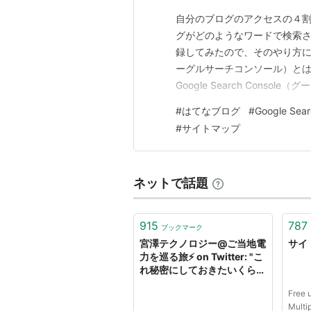
自分のブログのアクセスの４割く
グがどのようなワードで検索されてい
録してみたので、そのやり方について
ーグルサーチコンソール）とは
Google Search Con
なワードで検索されているか、
#
はてなブログ
#
Google Sear
録手順 ① Google Search C
#
サイトマップ
ネットで話題
915
787
ブックマーク
宮澤テクノロジー@ご当地電
サイ
力を巡る旅⚡️ on Twitter: "こ
れ秘密にしておきたいくらい
のライフハックなんですけ
Free 
ど、URLを指定するだけでサ
Multi
イトマップを取得してきてく