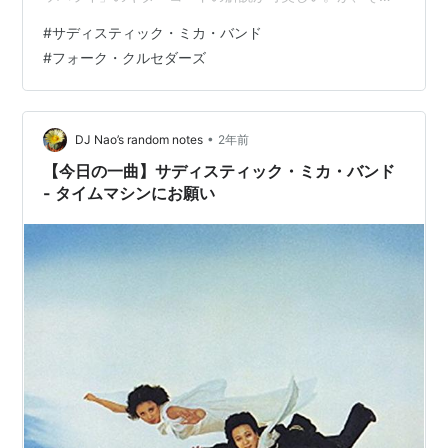
を「発明」する閃きは才気以外の何物でもない。 その事
#
サディスティック・ミカ・バンド
は北山修によって滔々と語られる。時代を先取り、とい
#
フォーク・クルセダーズ
うのは戦略やマーケティングではなく主体的な活動であ
ったのだと。 狂気の天才、鬼才ではなく、センスとブレ
ない美意識。軽くなり過ぎず重くならないバランス。 同
時代を生きた高橋幸宏の映像と言葉、音声のみ証言の坂
•
DJ Nao’s random notes
2年前
本龍一もこの世にいない。早逝した大村…
【今日の一曲】サディスティック・ミカ・バンド
- タイムマシンにお願い