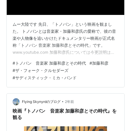
ムー大陸です 先日、「トノバン」という映画を観まし
た。 トノバンとは音楽家・加藤和彦氏の愛称で、彼の音
楽や人物像を追いかけたドキュメンタリー映画が正式名
称「トノバン 音楽家 加藤和彦とその時代」です。
www.youtube.com 加藤和彦氏については今更説明は不
要だとは思いますが、一応、サラッと。 大学在学中に
#
トノバン 音楽家 加藤和彦とその時代
#
加藤和彦
ザ・フォーク・クルセダーズ(以下フォークル)を結成。メ
#
ザ・フォーク・クルセダーズ
ンバーには北山修氏、はしだのりひこ氏などがいまし
#
サディスティック・ミカ・バンド
た。1967年に自主制作アルバム「ハレンチ」を発表。ア
ルバムの中の曲「帰って来たヨッパライ」が奇抜なアイ
ディアとサウンドから話題となり、日本初のミリオンヒ
ット(オリコン調査開始後初)…
•
Flying Skynyrdのブログ
2年前
映画『トノバン 音楽家 加藤和彦とその時代』を
観る