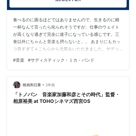
食べるのに困るほどではありませんので、生きるのに精
一杯なんて言ったら叱られそうですが、仕事のウェイト
が高くなり過ぎて完全に迷子になっている感じです。三
食以外にちゃんと音楽も摂らないと。。 あまりにもカッ
コ良すぎて↓こちらから元気をいただきました。サディ
スティック・ミカ・バンドのバンド名は、ボーカルのミ
#
音楽
#
サディスティック・ミカ・バンド
カさんの包丁使いがあまりにサディスティックだったこ
とに由来しているそうです。今日までずっと知りません
でした。しかも高橋幸宏さんのドラムがこんなに凄かっ
•
たなんて。まだまだ勉強不足です。 この映像は約50年ほ
映画和日乗
2年前
ど前の自分が生まれた頃のものですが、リアルタイムで
「トノバン 音楽家加藤和彦とその時代」監督・
見ていたらこのカッコ良さは全く理解できなかっ…
相原裕美 at TOHOシネマズ西宮OS