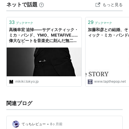
ネットで話題
もっと見る
「HOT！MENU」期
期イメージはあるんでしょうが、基本的にバックの演奏
陣が揃えば音楽としてアップデートされるので、例えば
加藤和彦、高橋幸宏、高中正義、後藤次利、今井裕、福
ワールドハピネスでのんがボーカ…
33
29
井ミカ、（
細野晴臣
）、（ジャック松村）
ブックマーク
ブックマーク
高橋幸宏 追悼――サディスティック・
加藤和彦との結婚、そ
ミカ・バンド、YMO、METAFIVE……
ィック・ミカ・バンド
サディスティックス期
偉大なビートを音楽史に刻んだ無二の
音楽家 | Mikiki by TOWER RECORDS
高橋幸宏、高中正義、後藤次利、今井裕
1985年「サディスティック・ユーミン・バンド」結成
時
加藤和彦、高橋幸宏、高中正義、後藤次利、
坂本龍一
、
mikiki.tokyo.jp
www.tapthepop.net
松任谷由実
1989年再結成時
関連ブログ
加藤和彦、高橋幸宏、高中正義、小原礼、
桐島かれん
2006年「サディスティック・ミカ・バンド・リヴィジ
•
てっちレビュー
8ヶ月前