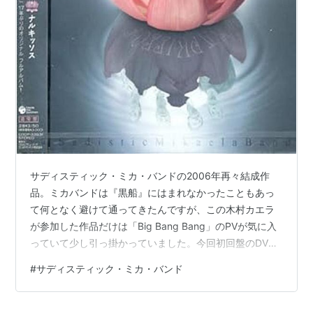
『Narkissos』（
ASIN:B000I0S88S
/
ASIN:B000I0S88I
）を発表。
ミカ・バンド期
加藤和彦、つのだ☆ひろ、
福井ミカ
サディスティック・ミカ・バンド結成
加藤和彦、つのだ☆ひろ、高中正義、小原礼、福井ミカ
サディスティック・ミカ・バンドの2006年再々結成作
品。ミカバンドは『黒船』にはまれなかったこともあっ
「サディスティック・ミカ・バンド」期
て何となく避けて通ってきたんですが、この木村カエラ
加藤和彦、高橋幸宏、高中正義、小原礼、福井ミカ
が参加した作品だけは「Big Bang Bang」のPVが気に入
っていて少し引っ掛かっていました。今回初回盤のDVD
「黒船」期
付きを見つけたので手に取った次第。 ミカバンドについ
#
サディスティック・ミカ・バンド
加藤和彦、高橋幸宏、高中正義、小原礼、今井裕、福井
てもこれだけ再結成を繰り返すということは既にバンド
自体がフォーマットのようになっている証拠です。だか
ミカ、（永井充夫）
らボーカリストがどんどん変わっても成立する。勿論初