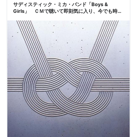
デッド」結成時
サディスティック・ミカ・バンド「Boys &
Girls」 ＣＭで聴いて即刻気に入り、今でも時々
加藤和彦、高橋幸宏、高中正義、小原礼、
木村カエラ
聴く ライブ盤「晴天」収録のものがイントロに
迫力があって好き （おすすめ名曲名盤）
なお、英字表記は「Sadistic Mika Band」、89年再結
成時は「Sadistic Mica Band」、06年再結成時は
「
Sadistic Mikaela Band
」となっている。