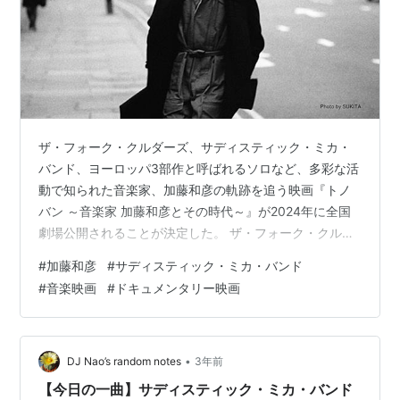
ザ・フォーク・クルダーズ、サディスティック・ミカ・
バンド、ヨーロッパ3部作と呼ばれるソロなど、多彩な活
動で知られた音楽家、加藤和彦の軌跡を追う映画『トノ
バン ～音楽家 加藤和彦とその時代～』が2024年に全国
劇場公開されることが決定した。 ザ・フォーク・クルセ
ダーズの結成秘話からサディスティック・ミカ・バン
#
加藤和彦
#
サディスティック・ミカ・バンド
ド、そして、“ヨーロッパ3部作”までを中心に、加藤和彦
#
音楽映画
#
ドキュメンタリー映画
の足跡をゆかりのあるさまざまなアーティストや仕事仲
間からの証言を通し、時代を先取りした革新性やその確
かな音楽性を明らかにしていく。 作品概要 CAST 加藤和
彦 きたやまおさむ 松山猛 朝妻一郎 新田和長 つのだ☆ひ
•
DJ Nao’s random notes
3年前
ろ 高橋幸宏 小原礼 …
【今日の一曲】サディスティック・ミカ・バンド