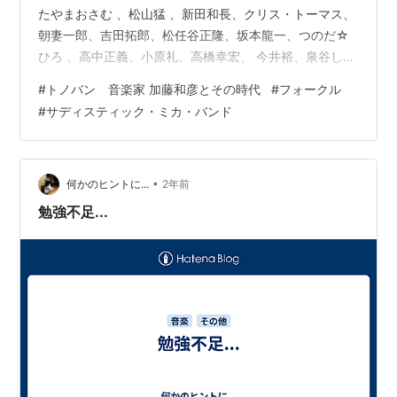
たやまおさむ 、松山猛 、新田和長、クリス・トーマス、
朝妻一郎、吉田拓郎、松任谷正隆、坂本龍一、つのだ☆
ひろ 、高中正義、小原礼、高橋幸宏、 今井裕、泉谷しげ
る 他多数 製作：２０２４年 日本 ザ・フォーククルセダ
#
トノバン 音楽家 加藤和彦とその時代
#
フォークル
ーズ、サディスティック・ミカ・バンドの結成など、日
#
サディスティック・ミカ・バンド
本の音楽界に大きな足跡を残した加藤和彦。フォークル
の結成秘話やミカンバンドの貴重映像、ヨーロッパ三部
作の制作逸話など多くの友人たちのインタビューで浮か
び上がらせたドキュメンタリーです。 加藤和彦、と聞け
•
何かのヒントに...
2年前
ば私などは真っ先にフォーク…
勉強不足...