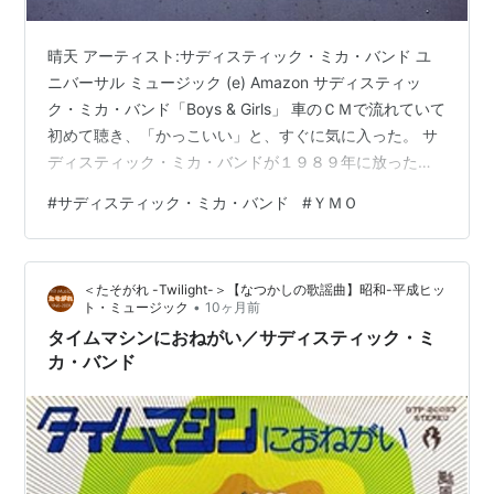
晴天 アーティスト:サディスティック・ミカ・バンド ユ
ニバーサル ミュージック (e) Amazon サディスティッ
ク・ミカ・バンド「Boys & Girls」 車のＣＭで流れていて
初めて聴き、「かっこいい」と、すぐに気に入った。 サ
ディスティック・ミカ・バンドが１９８９年に放った曲
「Boys & Girls」。 www.youtube.com ＣＭでは、「Feel
#
サディスティック・ミカ・バンド
#
ＹＭＯ
me 僕は君じゃない…」というサビのコーラス部分しか流
れない。 だから、気づかなかったけど、ちゃんと聴いた
ら、イエロー・マジック・オーケストラ（ＹＭＯ）の高
＜たそがれ -Twilight-＞【なつかしの歌謡曲】昭和-平成ヒッ
橋幸宏が歌っている。 この声は懐かしい。 同じ日本語の
•
ト・ミュージック
10ヶ月前
歌で、ＹＭＯのヒット…
タイムマシンにおねがい／サディスティック・ミ
カ・バンド