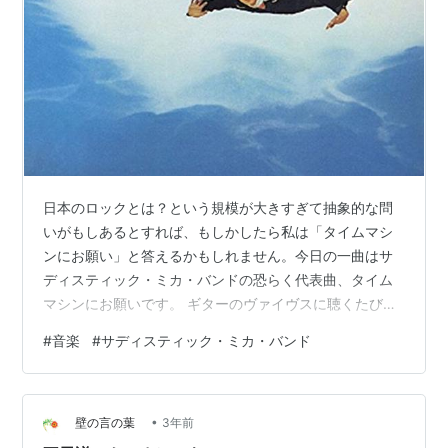
日本のロックとは？という規模が大きすぎて抽象的な問
いがもしあるとすれば、もしかしたら私は「タイムマシ
ンにお願い」と答えるかもしれません。今日の一曲はサ
ディスティック・ミカ・バンドの恐らく代表曲、タイム
マシンにお願いです。 ギターのヴァイヴスに聴くたびに
痺れます。50年も前の曲ですって！機材やテクは年月を
#
音楽
#
サディスティック・ミカ・バンド
かけてどんどん成長していると思いますが、50年前のこ
のヴァイヴスにはどうしたって敵わないですね。 ドラム
スは昨年他界された高橋幸宏さんだそうな。サディステ
•
ィック・ミカ・バンドのドラムスは時期によってつのだ
壁の言の葉
3年前
ひろさんだったりもするようです。 過去記事も宜しかっ