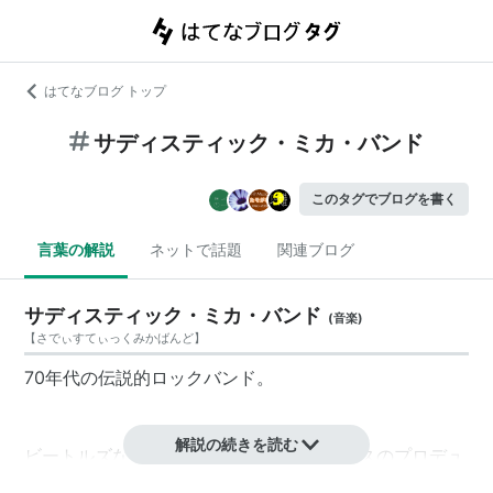
はてなブログ トップ
サディスティック・ミカ・バンド
このタグでブログを書く
言葉の解説
ネットで話題
関連ブログ
サディスティック・ミカ・バンド
(
音楽
)
【
さでぃすてぃっくみかばんど
】
70年代の伝説的ロックバンド。
解説の続きを読む
ビートルズなどを手がけたクリス・トーマスのプロデュ
ースによる名盤「黒船」は、日本人バンドとして初めて