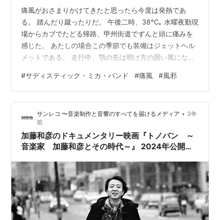
痛風がおさまりかけてきたと思ったら今度は発熱であ
る。 踏んだり蹴ったりだ。 午後二時、38℃｡ 水曜夜勤現
場からカブでたどる帰路、甲州街道でずんと頭に痛みを
感じた。 あたしの場合この季節でも装備はジェットヘル
メットである。 走行中、顎の先は明け方の固い風になぶ
られつづけ、口元からは冷たい風が入り込み、襟足まで
#
サディスティック・ミカ・バンド
#
痛風
#
風邪
攻め込んでくる。 なのでちょうどアイスを食べたときの
ような痛みだと、この朝の冷え込みに畏れ入った。 なら
ば痛風の発作も治まりかけていることだし、帰ったらワ
•
サンレコ 〜音楽制作と音響のすべてを届けるメディア
3年
ンカップの熱燗一杯くらいいいだろうと。 芯からあった
前
めようと。 それがよろしくなかったのだろう。 昼過ぎに
加藤和彦のドキュメンタリー映画『トノバン ～
目覚めると顔がむくんでいた。 …
音楽家 加藤和彦とその時代～』 2024年公開決
定