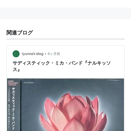
海外でも発売された。
また、1975年にはロキシー・ミュージックのオープニ
ングアクトとして、日本人として初めてイギリスツアー
を成功させている。
関連ブログ
おもなアルバム
•
tyunne’s blog
6ヶ月前
サディスティック・ミカ・バンド
サディスティック・ミカ・バンド『ナルキッソ
（
ASIN:B0000566D9
）
ス』
黒船（
ASIN:B00005HQL4
）
HOT! MENU（
ASIN:B0000566D6
）
1989年に、桐島かれんをボーカルに迎えて一時的に再
結成、アルバム『天晴』（
ASIN:B00005N18I
）を発
表。
2006年には木村カエラをボーカルとして再々結成。キ
リンラガービールCMに出演し、アルバム