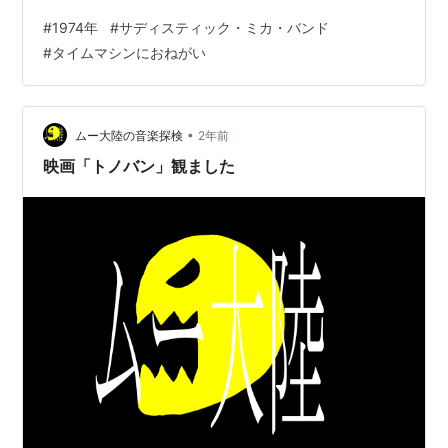
な夢の弾む遠い素敵な時代へ さあ タップダンスと恋とシ
#
1974年
#
サディスティック・ミカ・バンド
ネマの明け暮れ www.youtube.com タイトル タイムマシ
#
タイムマシンにおねがい
ンにおねがい アーチスト サディスティック・ミカ・バン
ド 作詞 松山猛 作曲 加藤和彦 編曲 リリース 1974/10/5
レコード会社 東芝EMI 最高位 オリコン位 ＜ほかの動画
を見る＞ ▼松任谷由実を迎えた…
•
ムー大陸の音楽探検
2年前
映画「トノバン」観ました