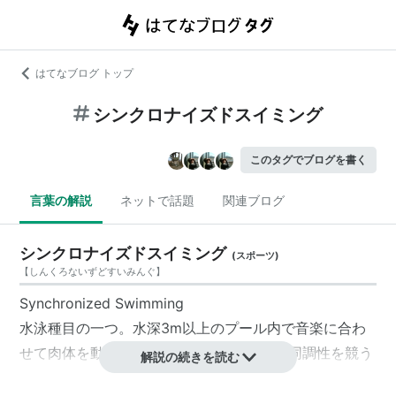
はてなブログ トップ
シンクロナイズドスイミング
このタグでブログを書く
言葉の解説
ネットで話題
関連ブログ
シンクロナイズドスイミング
(
スポーツ
)
【
しんくろないずどすいみんぐ
】
Synchronized Swimming
水泳種目の一つ。水深3m以上のプール内で音楽に合わ
せて肉体を動かし、技の完成度や芸術性、同調性を競う
解説の続きを読む
採点競技。