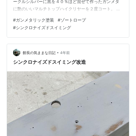
ークルシルバーに黒を４０％ほど混ぜて作ったガンメタ
に艶のいいマルチトップハイクリヤーを２度コート。 下
地が木とは思えないほどきれいだ。 三日ほど乾燥させて
#
ガンメタリック塗装
#
ゾートロープ
塗料が硬化したところで組み立てる。 ストロボ内蔵で、
#
シンクロナイズドスイミング
ストロボの大きな箱がなくなってすっきり！レコードの
ピックアップアームも取り外した。 ガンメタリックのシ
ルバーが重厚感を醸している。 丁寧に作業した甲斐があ
った。 どうです？きれいになったでしょ？
•
館長の気ままな日記
4年前
シンクロナイズドスイミング改造