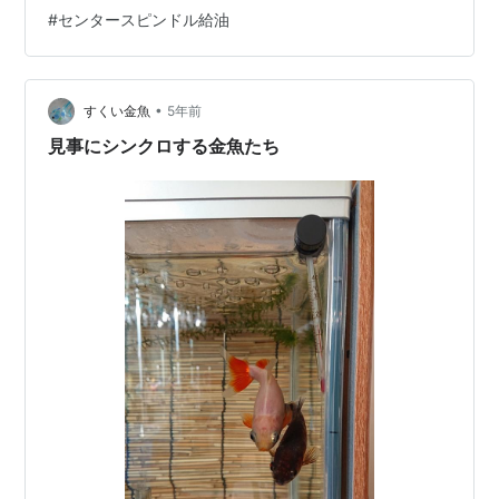
画のようなものだ。 動かないというのはお客様からの指
#
センタースピンドル給油
摘だった。 僕の中ではターンテーブルのゴムベルトが切
れたか、モーターの故障のどちらかだろうと思った。 分
解してみると切れていると思ったゴムベルトは切れてい
なかった。 左に裏返しになっているアルミダイキャスト
•
すくい金魚
5年前
のターンテーブルに巻き付いてい…
見事にシンクロする金魚たち