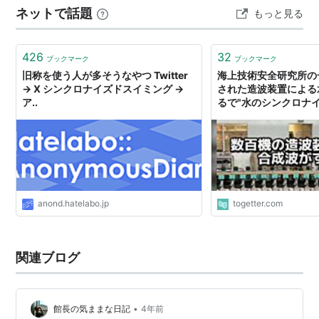
ネットで話題
もっと見る
晶晶、呉敏霞、陳若琳と男子の曹縁が6個で並んでいる
が、人気は「女王」郭晶晶…
426
32
ブックマーク
ブックマーク
旧称を使う人が多そうなやつ Twitter
海上技術安全研究所の
→ X シンクロナイズドスイミング →
された造波装置による
ア..
るで"水のシンクロナ
グ"のようで面白い
anond.hatelabo.jp
togetter.com
関連ブログ
•
館長の気ままな日記
4年前