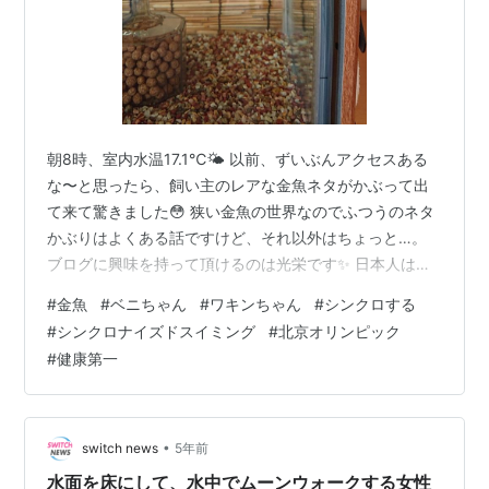
朝8時、室内水温17.1℃🌤️ 以前、ずいぶんアクセスある
な〜と思ったら、飼い主のレアな金魚ネタがかぶって出
て来て驚きました😳 狭い金魚の世界なのでふつうのネタ
かぶりはよくある話ですけど、それ以外はちょっと…。
ブログに興味を持って頂けるのは光栄です✨ 日本人はな
ぜオリンピックが好きなのか？というと… 仲間意識 & 自
#
金魚
#
ベニちゃん
#
ワキンちゃん
#
シンクロする
分と重ねやすい国民性なのかもしれませんね💡さぁあな
#
シンクロナイズドスイミング
#
北京オリンピック
たも今だからこそ独り立ち！ ちなみに飼い主は特にそう
#
健康第一
いう気質はないですけど、最近は遊びに行けてないし？
明日からの北京五輪、フィギュア⛸️とか例に漏れず注目
してます🥇 この水槽の前回の記事↓
funaosarasa.hatenablo…
•
switch news
5年前
水面を床にして、水中でムーンウォークする女性