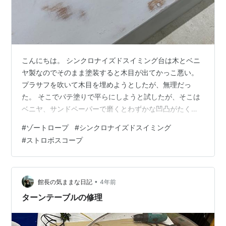
こんにちは。 シンクロナイズドスイミング台は木とベニ
ヤ製なのでそのまま塗装すると木目が出てかっこ悪い。
プラサフを吹いて木目を埋めようとしたが、無理だっ
た。 そこでパテ塗りで平らにしようと試したが、そこは
ベニヤ、サンドペーパーで磨くとわずかな凹凸がたくさ
んあることに気づかされる。 パテを塗ってはペーパーで
#
ゾートロープ
#
シンクロナイズドスイミング
磨く作業を３～４回繰り返して何とかかっこつく程度の
#
ストロボスコープ
平面にする。 正直、あまり時間もかけていられないので
ここらでプラサフを吹く。 まあまあの平面だ。 塗装の前
に一旦、仮組をしてみる。 これまでは写真の左隅にスト
ロボを置いていたが、お客様の中には予想外のことをす
•
館長の気ままな日記
4年前
る人がいて、このストロボを移動したり…
ターンテーブルの修理