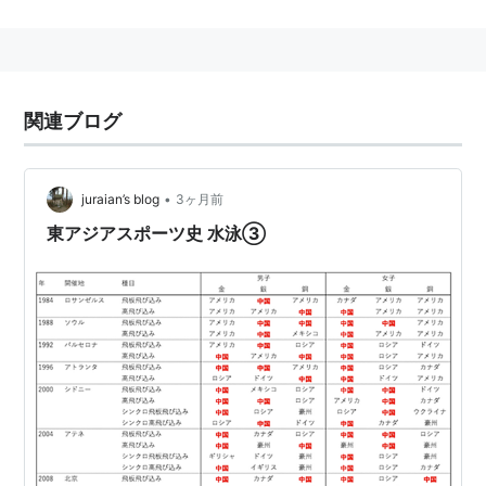
規定要素と呼ばれるを取り入れて演技するテクニカル・
ルーティンと、自由に演技するフリー・ルーティンの2
回演技する。
1984年のロサンゼルスオリンピックから夏季オリンピ
関連ブログ
ックの正式種目となった（女子のみ）。当初は1人で演
技を行うソロ競技と2人で行うデュエット競技の2種目
が実施されていたが、1996年のアトランタオリンピッ
•
juraian’s blog
3ヶ月前
クよりソロに競技代わって8人で演技を行うチーム競技
東アジアスポーツ史 水泳③
が採用されている。
関連語
ウォーターボーイズ
マーメイドジャパン