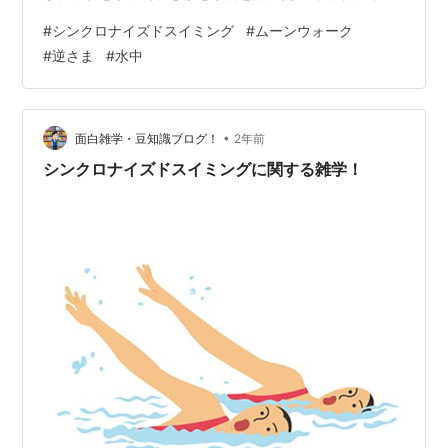
まう女性がいる。 逆さ状態で見事なムーンウォーク 彼女
#
シンクロナイズドスイミング
#
ムーンウォーク
の動画を見れば、誰でも唖然としてしまうはずだ。最初
#
逆さま
#
水中
は、プールの水の中で、倒立状態でいる彼女。水面の裏
側に、両足をつけて立っているように見える。そしてす
ぐにムーンウォークを開始。まずは一歩一歩ゆっくり
と。動画の後半はスタスタと軽やかに歩いて画面の端に
•
面白雑学・豆知識ブログ！
2年前
消える。 下にあるの…
シンクロナイズドスイミングに関する雑学！