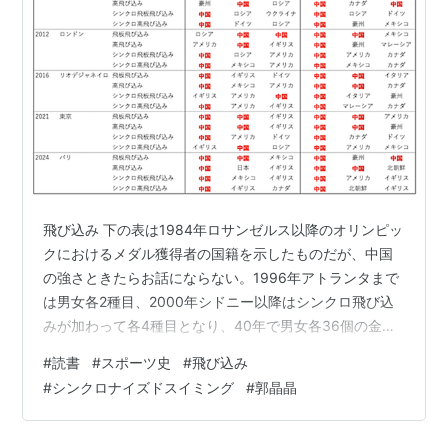
飛び込み 下の表は1984年ロサンゼルス以降のオリンピッ
クにおけるメダル獲得者の国籍を示したものだが、中国
の強さときたらお話にならない。1996年アトランタまで
は男女各2種目、2000年シドニー以降はシンクロ飛び込
みが加わって各4種目となり、40年で男女各36個の金メ
ダルが授与されたが、そのうち中国は男子で23個、女子
#
読書
#
スポーツ史
#
飛び込み
に至っては32個をかっさらって行った。男女各3人（3
#
シンクロナイズドスイミング
#
郭晶晶
組）まで出られるレギュレーションだったら、しょっち
ゅう表彰台を独占していただろう。 オリンピック飛び込
み競技のメダリストの国籍 個人別メダル数では女子の郭