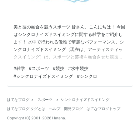
美と技の融合を競うスポーツ 皆さん、こんにちは！ 今回
はシンクロナイズドスイミングに関する雑学をご紹介し
ます！ 水中で行われる優雅で華麗なパフォーマンス、シ
ンクロナイズドスイミング（現在は、アーティスティッ
クスイミング）は、スポーツと芸術を融合させた競技と
して多くの人々を魅了しています。 本記事では、シンク
#
雑学
#
スポーツ
#
競技
#
水中競技
ロナイズドスイミングの歴史やルール、技術、そしてそ
#
シンクロナイズドスイミング
#
シンクロ
の魅力についてご紹介します。 シンクロナイズドスイミ
ングの起源と歴史 シンクロナイズドスイミングの起源
は、19世紀末のヨーロッパにまでさかのぼります。 当
はてなブログ
>
スポーツ
>
シンクロナイズドスイミング
時、娯楽としての「水上バレエ」が女性の間で流行しま
はてなブログ タグとは
ヘルプ
開発ブログ
はてなブログトップ
した。 20世紀初頭にカナダとアメリカ…
Copyright (C) 2001-
2026
Hatena.