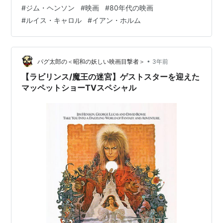
なかったけど、今見るとなるほど、と思った」っていう
#
ジム・ヘンソン
#
映画
#
80年代の映画
のもあります。 ショーン・コネリー主演の「シークレッ
#
ルイス・キャロル
#
イアン・ホルム
トレンズ」（1982）はその典型例です。 ただし、「面白
くない」っていう印象は今も昔も変わらなかったのです
が・・・ pagutaro-yokohama55.hatenablog.com さ
て、…
•
パグ太郎の＜昭和の妖しい映画目撃者＞
3年前
【ラビリンス/魔王の迷宮】ゲストスターを迎えた
マッペットショーTVスペシャル