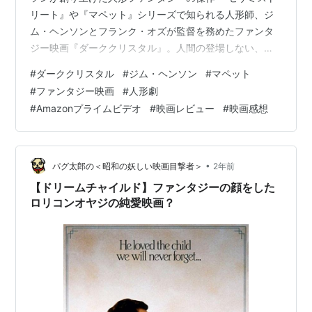
リート』や『マペット』シリーズで知られる人形師、ジ
ム・ヘンソンとフランク・オズが監督を務めたファンタ
ジー映画『ダーククリスタル』。人間の登場しない、す
べてを人形とミニチュアで表現したその革新的な映像
#
ダーククリスタル
#
ジム・ヘンソン
#
マペット
は、公開から40年以上経った今も色褪せることなく、多
#
ファンタジー映画
#
人形劇
くのファンを魅了し続けています。邪悪なスケクシス族
#
Amazonプライムビデオ
#
映画レビュー
#
映画感想
と平和を愛するミスティクス族、そして世界を救うため
に旅に出るゲルフリン族の少年ジェン。この記事では、
映画の壮大な物語から、制作の裏側に隠された驚きの事
実まで、詳しく解説します。現在、Amazonプラ…
•
パグ太郎の＜昭和の妖しい映画目撃者＞
2年前
【ドリームチャイルド】ファンタジーの顔をした
ロリコンオヤジの純愛映画？