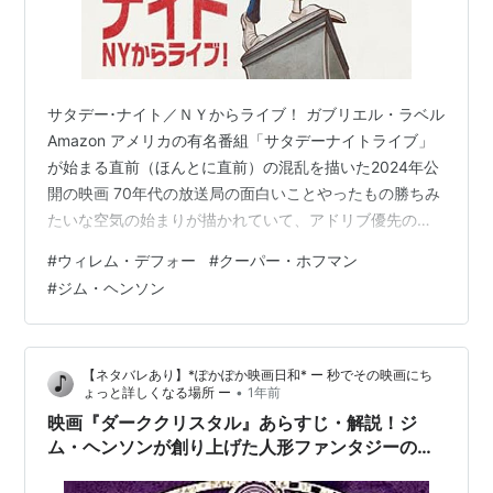
サタデー･ナイト／ＮＹからライブ！ ガブリエル・ラベル
Amazon アメリカの有名番組「サタデーナイトライブ」
が始まる直前（ほんとに直前）の混乱を描いた2024年公
開の映画 70年代の放送局の面白いことやったもの勝ちみ
たいな空気の始まりが描かれていて、アドリブ優先の社
会、自分には全く無縁だし挑戦的な下ネタジョークとか
#
ウィレム・デフォー
#
クーパー・ホフマン
も自分には別に面白い、というわけではないんだけど、
#
ジム・ヘンソン
やはり７０年代のポルノ業界を描いた「ブギーナイツ」
的な、必死で前に行こう前に行こうとしている姿がみて
いて楽しい。放送の現場だから一応なんでもありじゃな
【ネタバレあり】*ぽかぽか映画日和* ー 秒でその映画にち
くおえらいさんとの攻防もあり。 「ブギーナイツ」とい
•
ょっと詳しくなる場所 ー
1年前
えばフィリップ・シーモア・ホ…
映画『ダーククリスタル』あらすじ・解説！ジ
ム・ヘンソンが創り上げた人形ファンタジーの傑
作