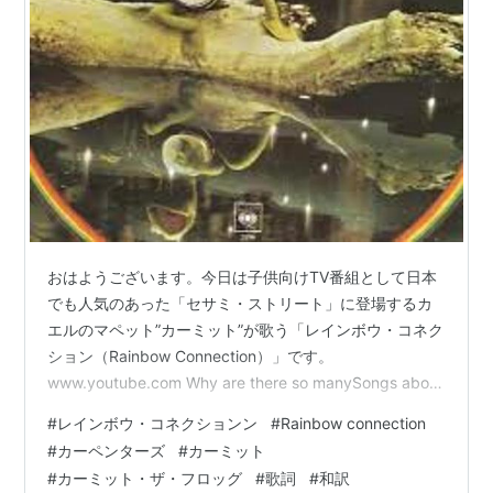
おはようございます。今日は子供向けTV番組として日本
でも人気のあった「セサミ・ストリート」に登場するカ
エルのマペット”カーミット”が歌う「レインボウ・コネク
ション（Rainbow Connection）」です。
www.youtube.com Why are there so manySongs about
rainbowsAnd what's on the other side?Rainbows are
#
レインボウ・コネクションン
#
Rainbow connection
visionsBut only illusionsAnd rainbows have nothing to
#
カーペンターズ
#
カーミット
hide So we've been told, and some choose …
#
カーミット・ザ・フロッグ
#
歌詞
#
和訳