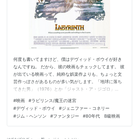
何度も書いてますけど、僕はデヴィッド・ボウイが好き
なんですね。 だから、彼の映画もチェックしてます。 彼
が出ている映画って、純粋な娯楽作よりも、ちょっと文
芸作っぽさがあるものが多い気がします。「地球に落ち
てきた男」（1976）とか「ジャスト・ア・ジゴロ」
（1978）「戦場のメリークリスマス」（1983）や「ハン
#
映画
#
ラビリンス/魔王の迷宮
ガー」（1983）。 そんな中で異彩を放ってるのが「ラビ
#
デヴィッド・ボウイ
#
ジェニファー・コネリー
リンス/魔王の迷宮」（1986）。 デヴィッド・ボウイが
#
ジム・ヘンソン
#
ファンタジー
#
80年代 B級映画
魔王を演じるファンタジー映画。 気になりますが、見た
いような、見たくないよいな。 意を決して、見てみるこ
とにしました！ (あらすじ) 継母に留守番をいいつけられ