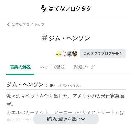
はてなブログ トップ
ジム・ヘンソン
このタグでブログを書く
言葉の解説
ネットで話題
関連ブログ
ジム・ヘンソン
(
一般
)
【
じむへんそん
】
数々のマペットを作り出した、アメリカの人形作家兼操
者。
カエルの
カーミット
、アーニー（セサミストリート）は
解説の続きを読む
自ら演じていた。
１９９０年、病で急死した。