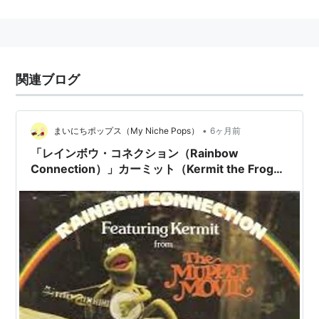
amazon:ジム・ヘンソン
主な関連タイトル
関連ブログ
セサミストリート
マペット放送局
ミュータント・タートルズ（映画版キャラクターデ
•
まいにちポップス（My Niche Pops）
6ヶ月前
ザイン）
「レインボウ・コネクション（Rainbow
ダーククリスタル
Connection）」カーミット（Kermit the Frog）
（1979）
フラグルロック 他多数