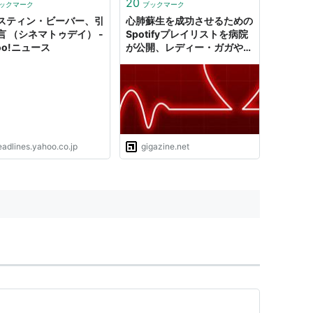
20
ックマーク
ブックマーク
スティン・ビーバー、引
心肺蘇生を成功させるための
言 （シネマトゥデイ） -
Spotifyプレイリストを病院
oo!ニュース
が公開、レディー・ガガやジ
ャスティン・ビーバーなど
eadlines.yahoo.co.jp
gigazine.net