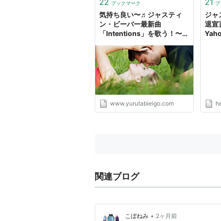
22
21
ブックマーク
ブ
気持ち良い〜♬ジャスティ
ジャ
ン・ビーバー最新曲
退宣
「Intentions」を歌う！〜英
Yah
語と音楽は密接した関係〜 -
Bossの英語旅
www.yurutabieigo.com
h
関連ブログ
•
こぼねみ
2ヶ月前