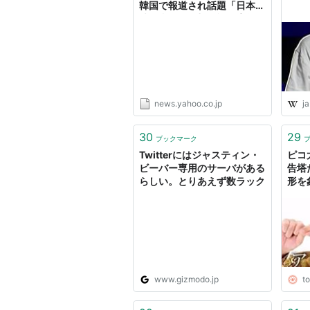
韓国で報道され話題「日本が
彼を利用して旭日旗を広報」
（WoW!Korea） - Yahoo!
ニュース
news.yahoo.co.jp
ja
30
29
ブックマーク
Twitterにはジャスティン・
ピコ
ビーバー専用のサーバがある
告塔
らしい。とりあえず数ラック
形を
ーバ
TOC
www.gizmodo.jp
t