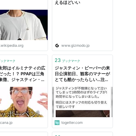
えるほどいい
.wikipedia.org
www.gizmodo.jp
23
ブックマーク
ブックマーク
太郎はイルミナティの広
ジャスティン・ビーバーの来
だった！？ PPAPは三角
日公演初日、観客のマナーが
象徴、ジャスティン・ビ
とても酷かったらしい…注意
ーと洗脳計画か？ -
喚起
ANA
ocana.jp
togetter.com