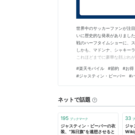
世界中のサッカーファンが注目
いに歴史的な発表がありました
戦のハーフタイムショーに、
しかも、マドンナ、シャキーラ
これほどまでに豪華な顔ぶれ
でしょう。今から決勝戦のキッ
#
楽天モバイル
#
節約
#
お得
計の「固定費」も見直しません
#
ジャスティン・ビーバー
#
ちにやっておくべきことがあり
ネットで話題
195
33
ブックマーク
ジャスティン・ビーバーの衣
ジャ
装、“旭日旗”を連想させると
Wiki