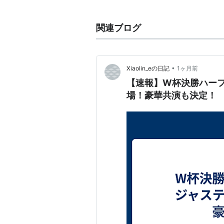
はいずれも、カナダのシングルヒッ
ト100では40位以内の成績を収
関連ブログ
られたシングル4曲が、40位以内
2013年12月25日（日本時間）、tw
Twitterのフォロワー数はレディー
•
Xiaolin_eの日記
1ヶ月前
時点）
【速報】W杯決勝ハー
場！豪華共演も決定！