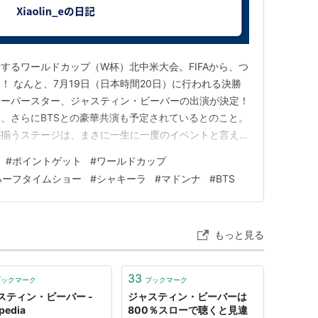
するワールドカップ（W杯）北中米大会。FIFAから、つ
！ なんと、7月19日（日本時間20日）に行われる決勝
スーパースター、ジャスティン・ビーバーの出演が決定！
、さらにBTSとの豪華共演も予定されているとのこと。
が揃うステージは、まさに一生に一度のイベントと言える
クオフが待ちきれませんね！ 祭典を楽しむために、家
#
ポイントゲット
#
ワールドカップ
か？ 世紀の祭典を最高の気分で楽しむために、今のう
ハーフタイムショー
#
シャキーラ
#
マドンナ
#
BTS
ます。それは、…
もっと見る
33
ブックマーク
ブックマーク
スティン・ビーバー -
ジャスティン・ビーバーは
pedia
800％スローで聴くと見違