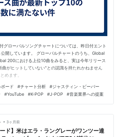
6付グローバルソングチャートについては、昨日付エント
公開しています。 グローバルチャートのうち、Global
Global 200における上位10曲をみると、実は今年リリース
新曲がヒットしていない"との認識を持たれかねません
まとめます。
ルボード
#
チャート分析
#
ジャスティン・ビーバー
ン
#
YouTube
#
K-POP
#
J-POP
#
音楽業界への提案
•
－
3ヶ月前
ボード】米はエラ・ラングレーがワンツー達