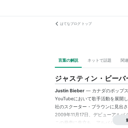
はてなブログ トップ
言葉の解説
ネットで話題
関
ジャスティン・ビーバ
Justin Bieber
― カナダのポップス/
YouTubeにおいて歌手活動を展
社のスクーター・ブラウンに見出さ
2009年11月17日、デビューアルバ
この発売に先立ち、アルバム収録曲