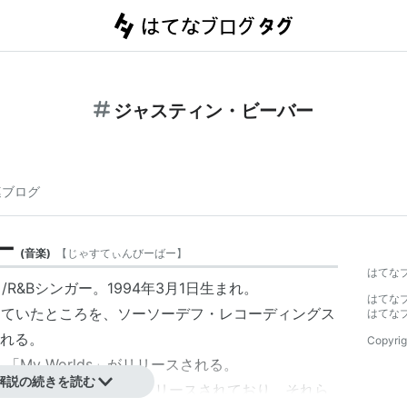
ジャスティン・ビーバー
連ブログ
ー
(
音楽
)
【
じゃすてぃんびーばー
】
はてな
R&Bシンガー。1994年3月1日生まれ。
はてな
開していたところを、ソーソーデフ・レコーディングス
はてな
れる。
Copyrig
ム「My Worlds」がリリースされる。
解説の続きを読む
がシングルとして4曲リリースされており、それら