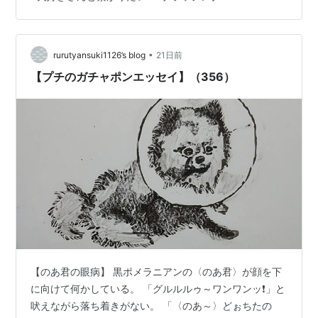
かたい物が苦手になってきたルピーでも大丈夫でした。
本当にお魚そのもので、うっかり私も食べちゃいそう🤭
＼18日はお買い得！15％OFF+ポイント4倍／【月間優良
ショップ受賞】犬 お…
•
rurutyansuki1126’s blog
21日前
【プチのガチャポンエッセイ】（356）
【のあ君の眼病】 黒ポメラニアンの〈のあ君〉が顔を下
に向けて何かしている。 「グルルルゥ～ワンワンッ❗️」と
吠えながら落ち着きがない。 「〈のあ～〉どぉちたの