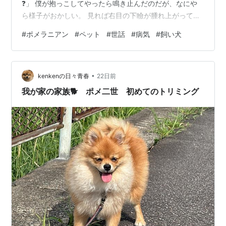
❓️」 僕が抱っこしてやったら鳴き止んだのだが、なにや
ら様子がおかしい。 見れば右目の下瞼が腫れ上がってい
る。 「あっ❗️これかぁ～眼が痛くて鳴いてたんだ。お～い
#
ポメラニアン
#
ペット
#
世話
#
病気
#
飼い犬
っ❗️〈のあ〉の眼がおかしいぞ❗️」 台所にいた家内と娘の
ところに連れていくと、家内も驚いて声を出した。 「ま
ぁ～〈のあ～〉可愛そうにぃ・・ホント、腫れてるね❗️」
•
「痒いんかなぁ❓️そういや眼を掻いてたわ・・病院に連れ
kenkenの日々青春
22日前
て行かんとダメだろ」 ところが飼い主の娘は流石であ
我が家の家族🐕 ポメ二世 初めてのトリミング
る。動じる…