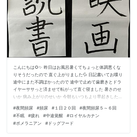
こんにちは🌻✨ 昨日はお風呂暑くてちょっと体調悪くな
りそうだったので 直ぐ上がりました💦 日記書いてお喋り
途中にまた不調ぽかったので 途中で止めて歯磨きとドラ
イヤーササっと済ませて転がって直ぐ寝ました 暑さのせ
いか 病み上がりのせいか 今朝もいつもより早起きしたけ
ど 暑すぎると眠くなってきて２ｈきっちり早めの昼寝を
#
夜間頻尿
#
頻尿
#
１日２０回
#
夜間頻尿５～６回
しました 早起きの意味ないけど しっかり寝れる方が疲れ
#
不眠
#
疲れ
#
中途覚醒
#
ロイヤルカナン
取れる気がする 夜間頻尿が酷くて 夜中何回も起きるから
#
ポメラニアン
#
ドッグフード
ちゃんと寝れてなくて疲れが溜まってるんだと思う 日中
の回数も人の３倍くらいトイレ行ってて 昔よりだいぶ酷