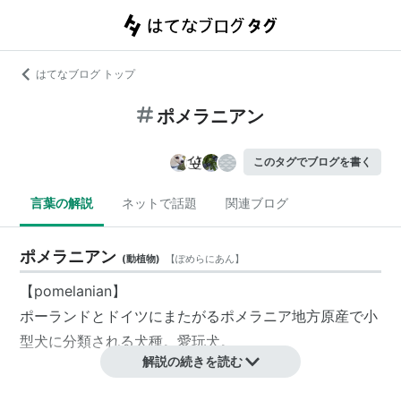
はてなブログ トップ
ポメラニアン
このタグでブログを書く
言葉の解説
ネットで話題
関連ブログ
ポメラニアン
(
動植物
)
【
ぽめらにあん
】
【pomelanian】
ポーランドとドイツにまたがるポメラニア地方原産で小
型犬に分類される犬種。愛玩犬。
解説の続きを読む
特徴