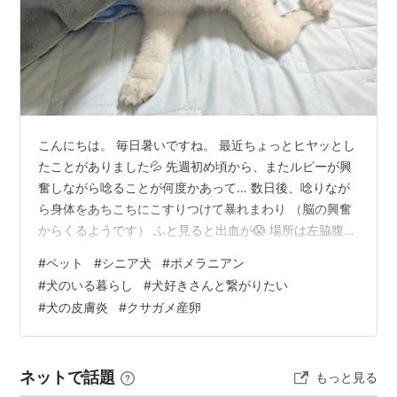
こんにちは。 毎日暑いですね。 最近ちょっとヒヤッとし
たことがありました💦 先週初め頃から、またルピーが興
奮しながら唸ることが何度かあって… 数日後、唸りなが
ら身体をあちこちにこすりつけて暴れまわり （脳の興奮
からくるようです） ふと見ると出血が😱 場所は左脇腹
（前足の付け根の少し後ろ） 実はこの場所、しこり？腫
#
ペット
#
シニア犬
#
ポメラニアン
れ？膨らみが気になってたところでした。 たまたま翌日
#
犬のいる暮らし
#
犬好きさんと繋がりたい
は定期診察だったので診ていただき 特に悪い物では無さ
#
犬の皮膚炎
#
クサガメ産卵
そうなので、化膿止めの注射とゲンタシン軟膏で様子見
に。 半年ぶりの緊張の血液検査も…特に変わり無し😌
（相変わらずALPは600超えですが💦） ホッとして帰宅
ネットで話題
もっと見る
しました。 ホッとどころ…