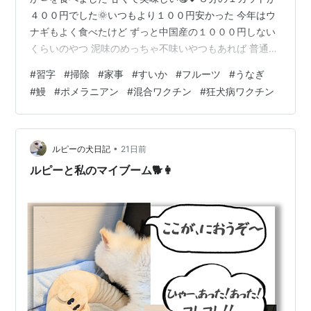
４００円でした🌞いつもより１００円安かった 今年はウ
ナギもよく食べたけど ずっと中国産の１０００円しない
くらいのやつ 泥味のめっちゃ不味いやつもあれば 普通に
美味いやつもある 同じ値段でどの店で買っても 当たりは
#
習字
#
掃除
#
家事
#
すいか
#
フルーツ
#
うなぎ
ずれがある 見た目では分からないんだろうか(´ε｀；)ｳｰ
#
鰻
#
ポメラニアン
#
混合ワクチン
#
狂犬病ワクチン
ﾝ… 今日は珍しく洗濯２回まわした 普段着の服と 月１で
洗ってるシーツも干した 夏用敷きパッドがすぐに毛玉だ
らけになるのはもう７年目だからなのかな❓ 洗濯したら
毎回毛玉取りで毛玉取ってる あれが結構大変な作業😅💦
•
ルピーの犬日記
21日前
防災リュッ…
ルピーと私のマイブーム🐕👩