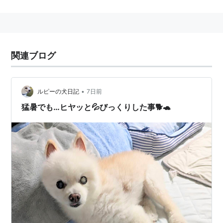
ポメラニアンは、とても毛が長く、とても、優雅に見え
るがよく吠える。
ジャーマン・スピッツが祖先とされる。
関連ブログ
•
ルピーの犬日記
7日前
猛暑でも…ヒヤッと💦びっくりした事🐕🐢