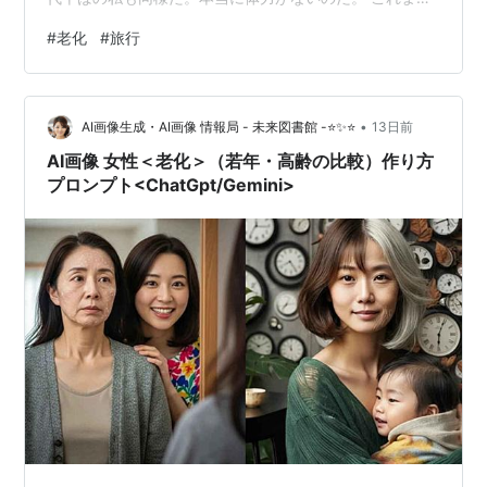
は、普通の人と同じように歩いていたのだが、旅行の内
#
老化
#
旅行
容によっては大丈夫か？というものもある。 それをAIに
聞いてみた。 最初に気になったのは、例えば立山黒部ア
ルペンルートで黒部ダムに行った場合だが、これは２２
•
０段の階段で、普通の人間だと１０分くらいで上がれる
AI画像生成・AI画像 情報局 - 未来図書館 -⭐✨⭐
13日前
そうである。しかし標高が高く空気が薄いのでちょっと
AI画像 女性＜老化＞（若年・高齢の比較）作り方
大変らしい。その他にも、アルペンルートは…
プロンプト<ChatGpt/Gemini>