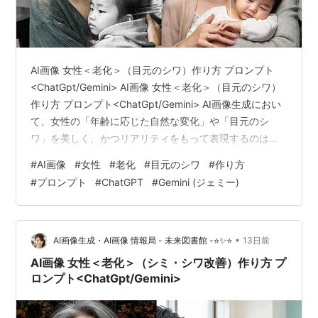
AI画像 女性＜老化＞（目元のシワ）作り方 プロンプト
<ChatGpt/Gemini> AI画像 女性＜老化＞（目元のシワ）
作り方 プロンプト<ChatGpt/Gemini> AI画像生成におい
て、女性の「年齢に応じた自然な変化」や「目元のシ
ワ」を美しく、かつリアリティをもって表現するのは非
常に奥が深いプロセスです。単純に「シワ」と指定する
#
AI画像
#
女性
#
老化
#
目元のシワ
#
作り方
だけでは不自然な強調になりがちですが、適切なキーワ
#
プロンプト
#
ChatGPT
#
Gemini (ジェミー)
ードを選択することで、写真と見紛うほどの超リアルで
魅力的な人物画像を生成することができます。 今回は、
ChatGPT（DALL-E 3）やGeminiなどで活用できる、目元
のシワをはじめとした「女性の自然な老…
•
AI画像生成・AI画像 情報局 - 未来図書館 -⭐✨⭐
13日前
AI画像 女性＜老化＞（シミ・シワ改善）作り方 プ
ロンプト<ChatGpt/Gemini>