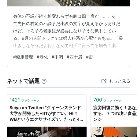
身体の不調が続々相変わらず右腕は四十肩だし。。そし
て先日の右足の不調まだ小説の文字が見えるからありだ
けど、そろそろ老眼鏡が必要になりそうな気もしてい
る。9月の人間ドックでは婦人科系が心配でもある。「長
生きしなそうだよね」なんて相手に言ってる場合？案外
自分の方が早死にするかもしれないよ！？スタイルもそ
#
健康管理
#
老化
#
不調
#
四十肩
#
雷
うおなかがぼよん例のご近所の山友とは何事もなくホッ
としている。金曜の夜に逢った時も過剰に心配するでも
なく普通親身に心配してくれる相手は側にいるからね(笑)
ネットで話題
もっと見る
その違うを味わうと言うこれまたバランス何かしら自分
には欠けているんだろう。一点に荷重はかけられない。
昨日の雷はホント怖かった。。 ランキング参加中…
1421
700
ブックマーク
ブックマーク
Seiya on Twitter: "クイーンズランド
疲労回復に効く！あな
大学が開発したHIITがすごい。HIIT
する、７つの凄い食品た
WBというエクササイズで、たった4分
ンジ
間の運動で30分の有酸素運動を遥かに
凌ぐ効果を発揮する。心肺機能と筋肉
量の増加、脂肪減まで期待でき、抗老