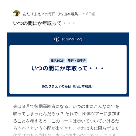
咄嗟にダッシュしても息苦しくならない自分に内心にん
•
まりしてしまいました。 ところが、その夜、左の太もも
あたりまえ？の毎日（by山本飛鳥）
8日前
の前面に違和感を覚えました。軽い筋肉痛のような感じ
いつの間にか年取って・・・
です。入浴時にバスタブの中で患部をマッサージし…
夫は８月で後期高齢者になる。いつのまにこんなに年を
取ってしまったんだろう？ それで、団体ツアーに参加す
ることを考えると、このコースは歩いてついていけるだ
ろうか？という心配が出てきた。それは夫に限らず６０
代半ばの私も同様だ。本当に体力がないのだ。 これまで