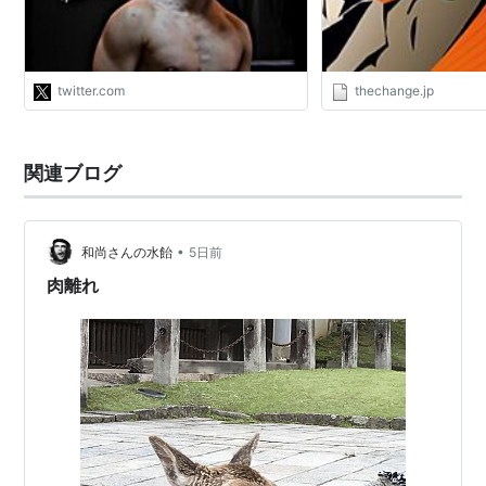
化に繋がる。動画をそのまま真似し…
https://t.co/FWvRp0RAaR"
twitter.com
thechange.jp
関連ブログ
•
和尚さんの水飴
5日前
肉離れ