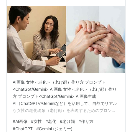
AI画像 女性＜老化＞（老け顔）作り方 プロンプト
<ChatGpt/Gemini> AI画像 女性＜老化＞（老け顔）作り
方 プロンプト<ChatGpt/Gemini> AI画像生成
AI（ChatGPTやGeminiなど）を活用して、自然でリアル
な女性の老化現象（老け顔）を表現するためのプロンプ
ト作成ガイドです。他者への解説資料やブログ記事、マ
#
AI画像
#
女性
#
老化
#
老け顔
#
作り方
ニュアル等としてそのまま掲載・ご活用いただけます。
#
ChatGPT
#
Gemini (ジェミー)
AI画像生成で描く自然な女性の「老化・老け顔」プロン