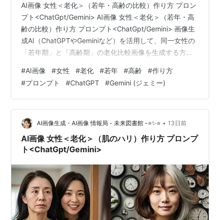
AI画像 女性＜老化＞（若年・高齢の比較）作り方 プロン
プト<ChatGpt/Gemini> AI画像 女性＜老化＞（若年・高
齢の比較）作り方 プロンプト<ChatGpt/Gemini> 画像生
成AI（ChatGPTやGeminiなど）を活用して、同一女性の
「若年期」と「高齢期」の老化比較画像を生成する方法
を解説します。 AI画像生成で人物の年齢変化（経年変
#
AI画像
#
女性
#
老化
#
若年
#
高齢
#
作り方
化）を表現する際、単に「若者」「お年寄り」と指定す
#
プロンプト
#
ChatGPT
#
Gemini (ジェミー)
るだけでは、同一人物に見えなかったり、不自然なクオ
リティになってしまうことがあります。ここでは、顔の
骨格や特徴を保ったまま、自然な加齢変化をリアルに再
現するための具体的なプロンプト構成とコツ…
•
AI画像生成・AI画像 情報局 - 未来図書館 -⭐✨⭐
13日前
AI画像 女性＜老化＞（肌のハリ）作り方 プロンプ
ト<ChatGpt/Gemini>