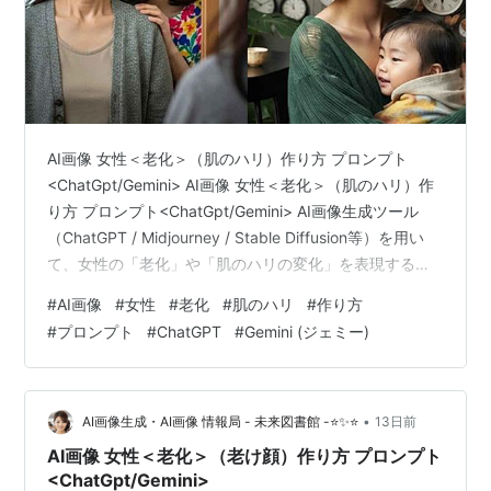
AI画像 女性＜老化＞（肌のハリ）作り方 プロンプト
<ChatGpt/Gemini> AI画像 女性＜老化＞（肌のハリ）作
り方 プロンプト<ChatGpt/Gemini> AI画像生成ツール
（ChatGPT / Midjourney / Stable Diffusion等）を用い
て、女性の「老化」や「肌のハリの変化」を表現するた
めの詳細な解説と、そのまま使える日本語プロンプト集
#
AI画像
#
女性
#
老化
#
肌のハリ
#
作り方
です。 年齢を重ねるにつれて生じる肌の自然な質感の変
#
プロンプト
#
ChatGPT
#
Gemini (ジェミー)
化や、ハリの失われ方、シワやたるみのリアリティを追
求した画像を生成するためのアプローチをまとめていま
す。 AI画像生成における女性の「老化」と「肌のハリ」
の表現方法 リ…
•
AI画像生成・AI画像 情報局 - 未来図書館 -⭐✨⭐
13日前
AI画像 女性＜老化＞（老け顔）作り方 プロンプト
<ChatGpt/Gemini>