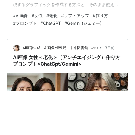
現するグラフィックを作成する方法と、そのまま使える
実践的なプロンプト解説です。ChatGPTやGeminiなどの
#
AI画像
#
女性
#
老化
#
リフトアップ
#
作り方
AIツールに入力することで、高品質でリアリティのある
#
プロンプト
#
ChatGPT
#
Gemini (ジェミー)
ビジュアルを生成できます。 AI画像生成で表現する「女
性の老化とリフトアップ」の作成手順 ビジュアル表現に
おいて、加齢による肌の変化や、リフトアップ施術後の
洗練された仕上がりを正確に描き分ける…
•
AI画像生成・AI画像 情報局 - 未来図書館 -⭐✨⭐
13日前
AI画像 女性＜老化＞（アンチエイジング）作り方
プロンプト<ChatGpt/Gemini>