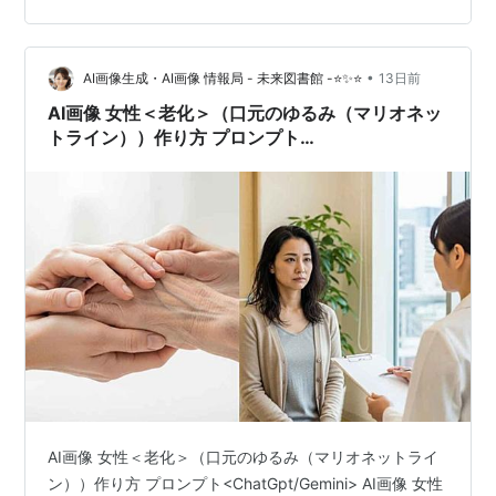
プト完全解説 AI画像生成ツール（ChatGPTのDALL-E 3や
GeminiのImagenなど）を使って人物画像を生成する際、
若々しく整った顔立ちを…
•
AI画像生成・AI画像 情報局 - 未来図書館 -⭐✨⭐
13日前
AI画像 女性＜老化＞（口元のゆるみ（マリオネッ
トライン））作り方 プロンプト
<ChatGpt/Gemini>
AI画像 女性＜老化＞（口元のゆるみ（マリオネットライ
ン））作り方 プロンプト<ChatGpt/Gemini> AI画像 女性