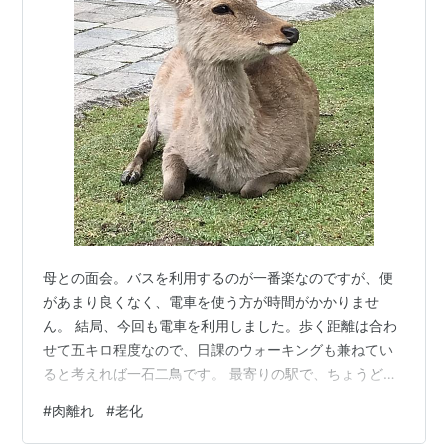
母との面会。バスを利用するのが一番楽なのですが、便
があまり良くなく、電車を使う方が時間がかかりませ
ん。 結局、今回も電車を利用しました。歩く距離は合わ
せて五キロ程度なので、日課のウォーキングも兼ねてい
ると考えれば一石二鳥です。 最寄りの駅で、ちょうど電
車が到着したので、改札口から反対側のホーム目がけて
#
肉離れ
#
老化
階段を駆け上がり駆け下りて、目の前の車両に飛び乗り
ました。最近はあまり走ったりしませんが、こんな時に