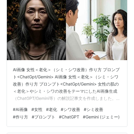
AI画像 女性＜老化＞（シミ・シワ改善）作り方 プロンプ
ト<ChatGpt/Gemini> AI画像 女性＜老化＞（シミ・シワ
改善）作り方 プロンプト<ChatGpt/Gemini> 女性の肌の
＜老化＞やシミ・シワの改善をテーマにしたAI画像生成
（ChatGPT/Gemini等）の解説記事文を作成しました。他
の読者に向けてそのまま提示・共有できる構成となって
#
AI画像
#
女性
#
老化
#
シワ改善
#
シミ改善
います。コードブロックを使わず、日本語のプロンプト
#
作り方
#
プロンプト
#
ChatGPT
#
Gemini (ジェミー)
をそのままコピー＆ペーストして使用できるように本文
中に配置しています。 AI画像生成で描く女性の＜老化＞