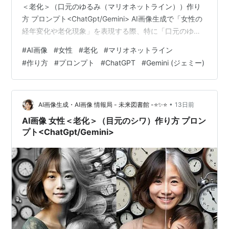
＜老化＞（口元のゆるみ（マリオネットライン））作り
方 プロンプト<ChatGpt/Gemini> AI画像生成で「女性の
経年変化や老化現象」を表現する際、特に「口元のゆる
み（マリオネットライン）」を自然かつリアルに再現す
#
AI画像
#
女性
#
老化
#
マリオネットライン
るのは非常に高度な技術を要します。ただ単にシワを深
#
作り方
#
プロンプト
#
ChatGPT
#
Gemini (ジェミー)
くするだけではAI特有の不自然さや質感の崩れが生じて
しまうため、肌の質感や影の入り方をプロンプトで緻密
にコントロールすることが重要です。 ここでは、
ChatGPTやGeminiなどのAIツールを活用し、リ…
•
AI画像生成・AI画像 情報局 - 未来図書館 -⭐✨⭐
13日前
AI画像 女性＜老化＞（目元のシワ）作り方 プロン
プト<ChatGpt/Gemini>