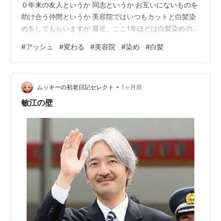
０年来の友人というか 同志というか お互いにないものを
助け合う仲間というか 美容院ではいつもカットと白髪染
めをしてもらいますが 最近、ここ1年ほどは白髪染めの後
に 季節に合わせたカラーリングをしてもらいます で、今
#
アッシュ
#
変わる
#
美容院
#
染め
#
白髪
回は 🧑🏻‍🦰「【アッシュ（灰色っぽいくすんだ感じ）】
にするわよ～ ブルー入れるけど すぐにとれちゃて色が変
わるから💓」 そうなんだ…色が変わるのね… と 染めても
•
らってから2週間 こんな感じになりました ビフォー で、
ムッキーの初老日記セレクト
1ヶ月前
先ほど撮影したのが … … あああ、黄色い感じになってる
敏江の壁
なあ…