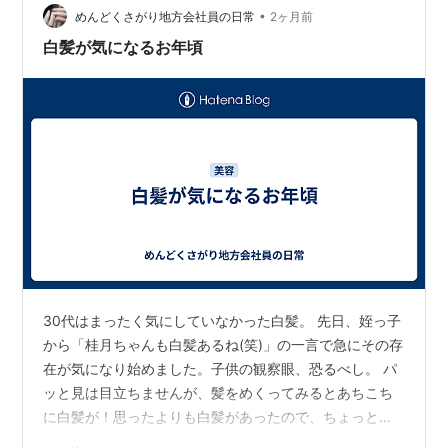
白髪を放置する覚悟はありませんでした ただ現在６０代
•
めんどくさがり地方会社員の日常
2ヶ月前
になっておひとり様…
白髪が気になるお年頃
30代はまったく気にしていなかった白髪。 先日、姪っ子
から「桂月ちゃんも白髪あるね(笑)」の一言で急にその存
在が気になり始めました。子供の観察眼、恐るべし。 パ
ッと見は目立ちませんが、髪をめくってみるとあちこち
に白髪が！思ったよりも白髪があったので、ちょっとシ
ョックでした。 一般的に、女性は35歳くらいから白髪が