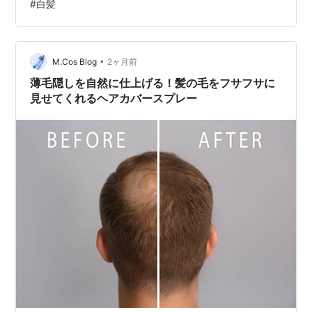
#
白髪
出始めるみたいです。原因も様々で、加齢はもちろん、
遺伝や生活習慣、ストレスなんかも影響するとか。 今の
ところカラーをするほどではないので現状維持ですが、
•
目立つようになってきたらカラーも考えないとかなと思
M.Cos Blog
2ヶ月前
っています。
薄毛隠しを自然に仕上げる！髪の毛をフサフサに
見せてくれるヘアカバースプレー