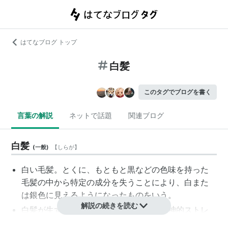
はてなブログ トップ
白髪
このタグでブログを書く
言葉の解説
ネットで話題
関連ブログ
白髪
(
一般
)
【
しらが
】
白い毛髪。とくに、もともと黒などの色味を持った
毛髪の中から特定の成分を失うことにより、白また
は銀色に見えるようになったものをいう。
解説の続きを読む
白髪が生ずる原因の大半は加齢または精神的ストレ
スである。