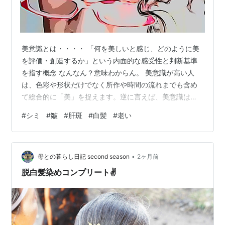
美意識とは・・・・ 「何を美しいと感じ、どのように美
を評価・創造するか」という内面的な感受性と判断基準
を指す概念 なんなん？意味わからん。 美意識が高い人
は、色彩や形状だけでなく所作や時間の流れまでも含め
て総合的に「美」を捉えます。逆に言えば、美意識は単
なる好みではなく、価値観や人生観とも深くつながった
#
シミ
#
皺
#
肝斑
#
白髪
#
老い
総合的な「感じ方の癖」といえます 増々わからん🥴 あた
くしの周りでは、エステに通う・高価な化粧品を使う・
白髪を放っておかない・ 皺やシミ、たるみを除去す
•
る・・・etc そぉ言う事に時間と銭をかけるおなごが美意
母との暮らし日記 second season
2ヶ月前
識が高いと言われておます。 そのどれもが、あたくしに
脱白髪染めコンプリート✌
は当てはまらない・笑 銭がないからエ…