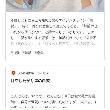
年齢とともに目立ち始める髪のエイジングサイン「白
髪」。 特に一部分に密集して生えてくると、「加齢のせ
いだから仕方がない」と諦めてしまいがちです。 しか
し、白髪が集中する背景には、年齢だけでなく「栄養不
足（貧血など）」や「頭皮の血行不良」「生活習慣の乱
れ」といった体からのサインが隠れているケースも少な
#
白髪
#
加齢
#
密集
くありません。 本記事では、白髪が特定の場所に密集す
る具体的な原因から、加齢以外に考えられる体調面の影
響、今日から実践できる頭皮ケアや予防法を分かりやす
•
く解説します。 ***目次*** 白髪ができる4つの主な原因
sinの自由帳
3ヶ月前
白髪ができる原因は？ 【生え際別】白髪が密集する場所
目立ちたがり屋の白髪
と東洋医学の考え方 他の体調不良を…