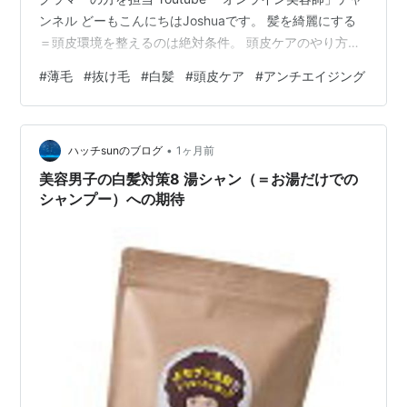
ンネル どーもこんにちはJoshuaです。 髪を綺麗にする
＝頭皮環境を整えるのは絶対条件。 頭皮ケアのやり方
は、前から紹介していたのですが、種類や方法もいくつ
#
薄毛
#
抜け毛
#
白髪
#
頭皮ケア
#
アンチエイジング
かあり複雑化してきたので、今回の記事にギュッとまと
めてみました。 頭皮ケア大事なのは分かってるけど、つ
いつい忘れちゃうのよね... まずは少しづつでも出来そう
•
なから始めてみましょう！ ということで今回は、 「永久
ハッチsunのブログ
1ヶ月前
保存版！お家で簡単に出来る頭皮ケア」 というテーマ…
美容男子の白髪対策8 湯シャン（＝お湯だけでの
シャンプー）への期待