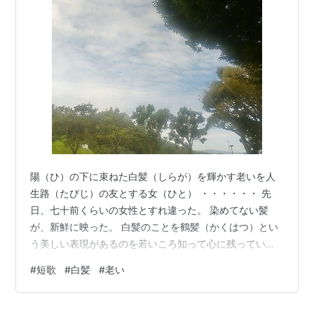
陽（ひ）の下に束ねた白髪（しらが）を輝かす老いを人
生路（たびじ）の友とする女（ひと） ・・・・・・ 先
日、七十前くらいの女性とすれ違った。 染めてない髪
が、新鮮に映った。 白髪のことを鶴髪（かくはつ）とい
う美しい表現があるのを若いころ知って心に残っていた
が、あらためて美しく思った。
#
短歌
#
白髪
#
老い