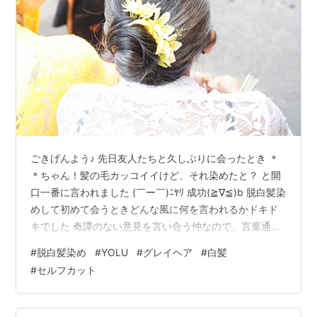
ごきげんよう♪ 先日友人たちと久しぶりに会ったとき ＊
＊ちゃん！髪の毛カッコイイけど、それ染めたと？ と開
口一番に言われました (￣ー￣)ﾆﾔﾘ 成功(≧∇≦)b 脱白髪染
めして初めて会うときどんな風に何を言われるかドキド
キでした 奇譚のない意見を言い合う仲なので、言葉通り
に褒められたと単純に受け止めたワタシ😆 最近流行りの
#
脱白髪染め
#
YOLU
#
グレイヘア
#
白髪
グレイヘア？ですが、みなさん白髪どうしていますか？
#
セルフカット
私は仕事をしている時や実家にいる時は毎日誰かに見ら
れる生活だったので、当たり前のように白髪を染めてい
ました 白髪染め面倒くさい💦とは思いながら、年齢的に