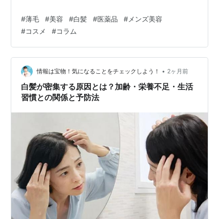
#
薄毛
#
美容
#
白髪
#
医薬品
#
メンズ美容
#
コスメ
#
コラム
•
情報は宝物！気になることをチェックしよう！
2ヶ月前
白髪が密集する原因とは？加齢・栄養不足・生活
習慣との関係と予防法