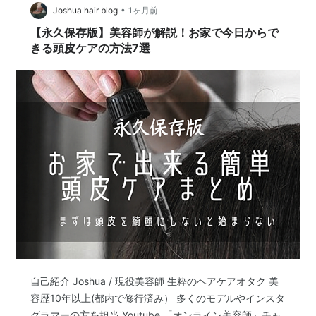
らない。↓毎月2回の毛染めを長年続けて来た髪は、それ
•
Joshua hair blog
1ヶ月前
に耐えられ…
【永久保存版】美容師が解説！お家で今日からで
きる頭皮ケアの方法7選
自己紹介 Joshua / 現役美容師 生粋のヘアケアオタク 美
容歴10年以上(都内で修行済み） 多くのモデルやインスタ
グラマーの方を担当 Youtube 「オンライン美容師」チャ