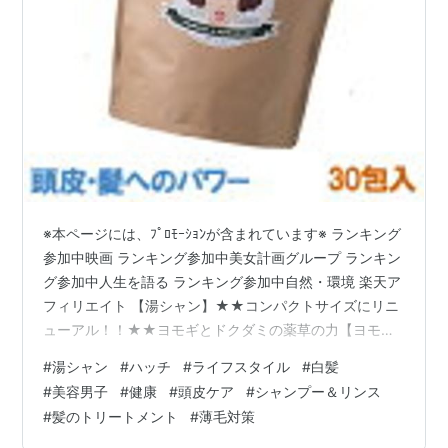
※本ページには、ﾌﾟﾛﾓｰｼｮﾝが含まれています※ ランキング
参加中映画 ランキング参加中美女計画グループ ランキン
グ参加中人生を語る ランキング参加中自然・環境 楽天ア
フィリエイト 【湯シャン】★★コンパクトサイズにリニ
ューアル！！★★ヨモギとドクダミの薬草の力【ヨモギ
で洗髪 続けたら どうなったと思う？純日本産】【30
#
湯シャン
#
ハッチ
#
ライフスタイル
#
白髪
包】価格: 4140 円楽天で詳細を見る 僕が湯シャンに興味
#
美容男子
#
健康
#
頭皮ケア
#
シャンプー＆リンス
を持ったのは、思い出せないくらいの随分前の話でR。そ
#
髪のトリートメント
#
薄毛対策
れは、「市販のシャンプーやリンスが髪や頭皮に刺激が