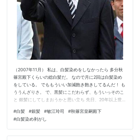
（2007年11月） 私は、白髪染めをしなかったら 多分秋
篠宮殿下くらいの総白髪だ。 なので月に2回は白髪染め
をしている。 でももういい加減飽き飽きしてるんだ！ も
ううんざりさ。 で、黒髪にこだわらず、もういっそのこ
と 銀髪にしてしまおうかと思い立ち 先日、20年以上世話
になってる美容師さんに相談したら 「うーん･･･多分無
#
白髪
#
銀髪
#
敏江玲司
#
秋篠宮皇嗣殿下
理。」 とのつれない返事。何が無理かというと 「今肩ま
#
白髪染め剥がし
である髪を、 そのままの長さで銀髪にする事が無理」 だ
そうだ。 銀髪にするには、まず今の黒髪を脱色して真っ
白にする。↓だいたい3回ぐらいやらないと真っ白にはな