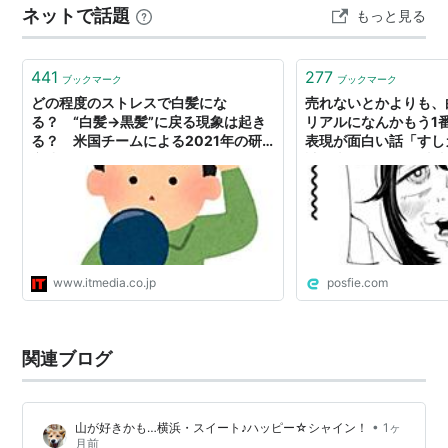
ネットで話題
もっと見る
441
277
ブックマーク
ブックマーク
どの程度のストレスで白髪にな
売れないとかよりも、
る？ “白髪→黒髪”に戻る現象は起き
リアルになんかもう1
る？ 米国チームによる2021年の研
表現が面白い話「すし
究成果
誌即売会にいる33歳
www.itmedia.co.jp
posfie.com
関連ブログ
•
山が好きかも…横浜・スイート♪ハッピー☆シャイン！
1ヶ
月前