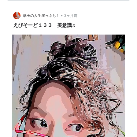
強すぎるらしい」という情報が元であるが、その情報の
発信源は、低刺激シャンプーの販促CMだったり、市販物
の成分分析を…
•
翠玉の人生崖っぷち！
2ヶ月前
えぴそーど１３３ 美意識♬