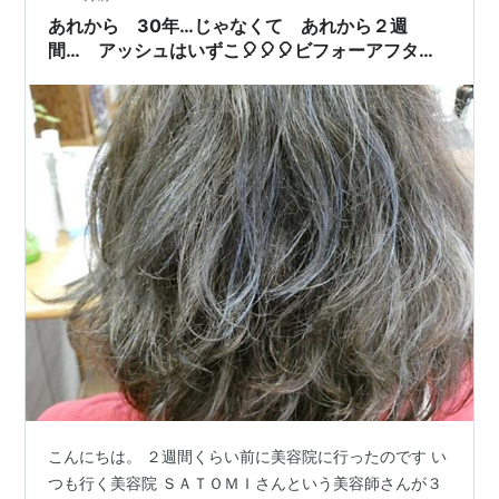
あれから 30年…じゃなくて あれから２週
間… アッシュはいずこ🎈🎈🎈ビフォーアフタ
ー！？
こんにちは。 ２週間くらい前に美容院に行ったのです い
つも行く美容院 ＳＡＴＯＭＩさんという美容師さんが３