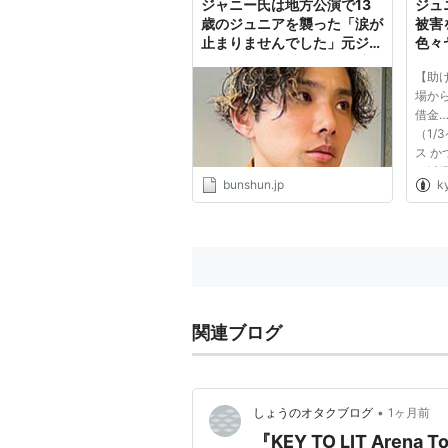
ジャニー氏は地方公演で13
ジュ
歳のジュニアを襲った「涙が
被害
止まりませんでした」元ジュ
色々
ニアの橋田康氏（37）が実
物な
【助
名・顔出しで告白 | 文春オン
場か
ライン
借金
（1/
ス 
て活
bunshun.jp
k
０）
た性
とい
いる
らな...
関連ブログ
•
しょうのオタクブログ
1ヶ月前
『KEY TO LIT Arena