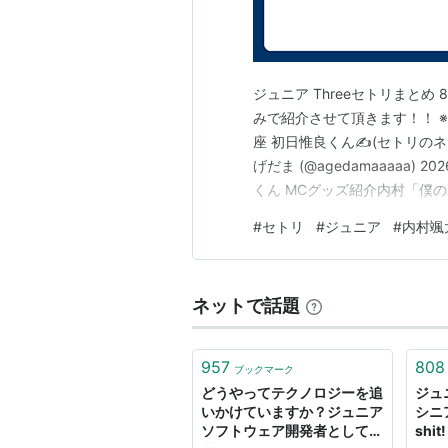
ジュニア Threeセトリまとめ
みで紹介させて頂きます！！ ※
座 初日惟良くん✍️(セトリのネタバレ含
げだま (@agedamaaaaa) 2
くん MCグッズ紹介内村「僕の
村「もうね、前髪伸びて本当
#
セトリ
#
ジュニア
#
内村颯
しい人〜？」客席「(大拍手)」
ネットで話題
957
808
ブックマーク
どうやってテクノロジーを追
ジュ
いかけていますか？ジュニア
シニア
ソフトウェア開発者として応
shit!