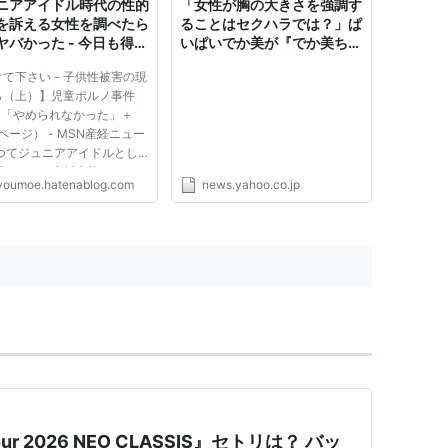
ニアアイドル時代の性的
「女性が胸の大きさを強調す
を訴える女性を調べたら
ることはセクハラでは？」ぱ
ヤバかった - 今日も得る
いぱいでか美が『でか美ちゃ
しZ
ん』に改名 単刀直入な質問
けて下さい－子供性被害の現
への真摯な答えに千原ジュニ
ら（上）】児童ポルノ事件
ア感心（ABEMA TIMES） -
…「やめられなかった」＋
Yahoo!ニュース
3ページ） - MSN産経ニュー
かつてジュニアアイドルとし
躍していた小川未菜さん（２
youmoe.hatenablog.com
news.yahoo.co.jp
は、中学生のときに複数受け
的被害についてこう話す。
うことで昔の話をしてる人が
んですが、ちょっと検索した
 Tour 2026 NEO CLASSIS』セトリは？ バッ