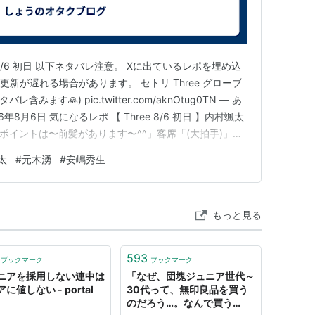
 8/6 初日 以下ネタバレ注意。 Xに出ているレポを埋め込
更新が遅れる場合があります。 セトリ Three グローブ
みます🙏) pic.twitter.com/aknOtug0TN — あ
026年8月6日 気になるレポ 【 Three 8/6 初日 】内村颯太
ポイントは〜前髪があります〜^^」客席「(大拍手)」内
は下ろせるくらいになったんですよ〜」内村「下ろして欲
太
#
元木湧
#
安嶋秀生
→C…
もっと見る
593
ブックマーク
ブックマーク
ニアを採用しない連中は
「なぜ、団塊ジュニア世代～
に値しない - portal
30代って、無印良品を買う
のだろう…。なんで買う