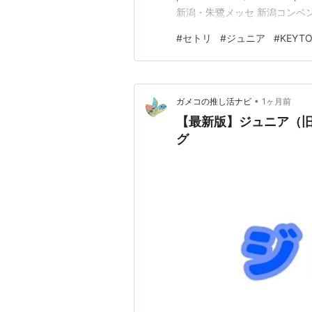
新潟・朱鷺メッセ 新潟コンベンション
2026 NEO CLASSICS」
#
セトリ
#
ジュニア
#
KEYTO
•
ガメコの推し活ナビ
1ヶ月前
【最新版】ジュニア（旧
グ