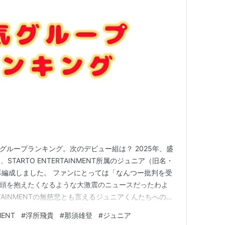
人気グループランキング。次のデビュー組は？ 2025年、盛
TARTO ENTERTAINMENT所属のジュニア（旧名・
を再編成しました。 ファンにとっては「なんつー批判を受
と頭を抱えたくなるような大激震のニュースだったわよ
ERTAINMENTの無慈悲とも言えるジュニアくんたちへの扱
があるわ。 正直なところ、ジュニアの再編成は、デビ
MENT
#
浮所飛貴
#
那須雄登
#
ジュニア
ープの結束力だったり、メンバーのモチベーションを削ぐ