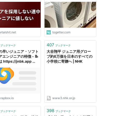
の？」時代の移り変わりから
みるシンプルなデザインが好
まれる理由
rtalshit.net
togetter.com
407
ブックマーク
ブックマーク
の早いジュニア・ソフト
大谷翔平 ジュニア用グロー
アエンジニアの特徴 - 📝
ブ約6万個を日本のすべての
https://jnbk.app で
小学校に寄贈へ | NHK
ます
crapbox.io
www3.nhk.or.jp
398
ブックマーク
ブックマーク