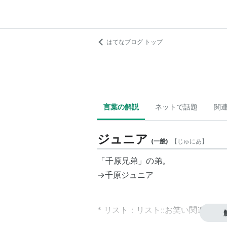
はてなブログ トップ
言葉の解説
ネットで話題
関
ジュニア
(
一般
)
【
じゅにあ
】
「千原兄弟」の弟。
→
千原ジュニア
*
リスト
：
リスト::お笑い関連