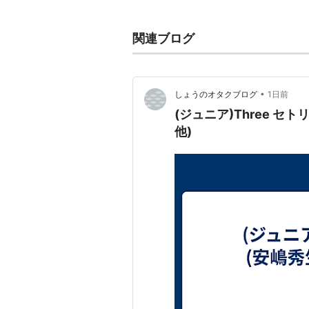
ジュニア
(
アイドル
)
【
じゅにあ
】
関連ブログ
→ジャニーズJr.
*
リスト
：
リスト::ジャニーズ関連
•
しょうのオタクブログ
1日前
(ジュニア)Three 
他)