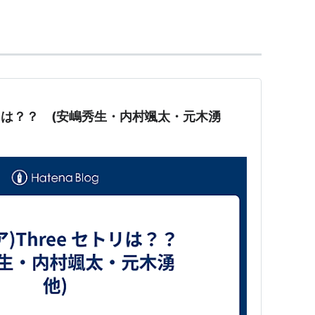
キーワード//固有名詞
セトリは？？ (安嶋秀生・内村颯太・元木湧