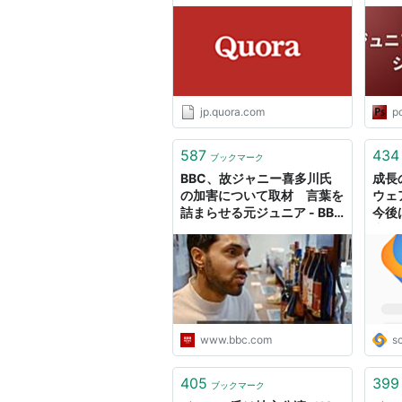
募したときにCI/CD、クラウ
ドコンピューティング、
Dockerとか大量のことを要
求されました。もういっぱい
いっぱいです。
jp.quora.com
po
587
434
ブックマーク
BBC、故ジャニー喜多川氏
成長
の加害について取材 言葉を
ウェ
詰まらせる元ジュニア - BBC
今後は 
ニュース
書き
www.bbc.com
s
405
399
ブックマーク