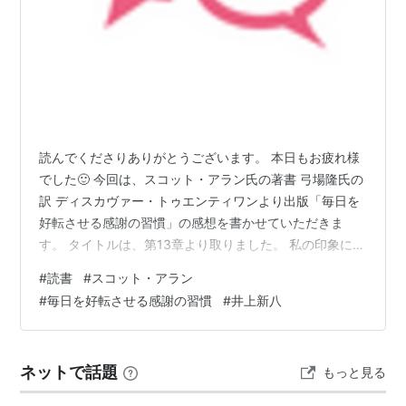
読んでくださりありがとうございます。 本日もお疲れ様
でした🙂 今回は、スコット・アラン氏の著書 弓場隆氏の
訳 ディスカヴァー・トゥエンティワンより出版「毎日を
好転させる感謝の習慣」の感想を書かせていただきま
す。 タイトルは、第13章より取りました。 私の印象に残
った箇所は ネガティブな感情に振り回されると、精神的
#
読書
#
スコット・アラン
に不安定な状態に陥りやすい。その結果、うまくいって
#
毎日を好転させる感謝の習慣
#
井上新八
いないことに意識を向けてしまうから、いつまでたって
も成長を遂げることが出来なくなる。 という一文です
ね。大体の人がそうだと思いますが、ちょうど今私もう
ネットで話題
もっと見る
まくいってないことに意識を向けてしまっています💧 そ
のことを考えれば考えるほど、ドツボ…