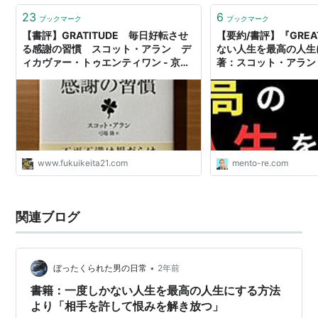
23
6
ブックマーク
ブックマーク
【書評】GRATITUDE 毎日好転させ
【要約/書評】『GREAT
る感謝の習慣 スコット・アラン デ
ない人生を最高の人生
ィカヴァー・トゥエンティワン - 京都
著：スコット・アラン 
のリーマンメモリーズ
www.fukuikeita21.com
mento-re.com
関連ブログ
•
ぼったくられた男の日常
2年前
書籍：一度しかない人生を最高の人生にする方法
より「相手を許して恨みを解き放つ」