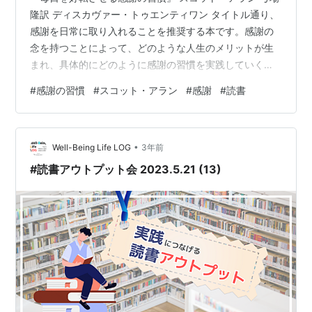
隆訳 ディスカヴァー・トゥエンティワン タイトル通り、
感謝を日常に取り入れることを推奨する本です。感謝の
念を持つことによって、どのような人生のメリットが生
まれ、具体的にどのように感謝の習慣を実践していくか
について、述べられています。 感謝がもたらす脳科学的
#
感謝の習慣
#
スコット・アラン
#
感謝
#
読書
幸福 感謝の効果 感謝を実践する工夫が具体的に書かれて
いる 感謝がもたらす脳科学的幸福 著者が集めた研究デー
タによると、感謝することで、情熱をかき立てるドーパ
•
ミンと気分を盛り上げるセロトニンの両方の神経伝達物
Well-Being Life LOG
3年前
質が増大するとのこと。 また、心理学的実験によって、
#読書アウトプット会 2023.5.21 (13)
感謝の手紙を書くことで、書かな…