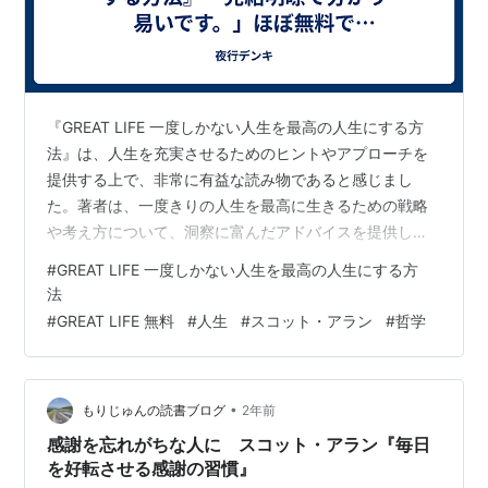
『GREAT LIFE 一度しかない人生を最高の人生にする方
法』は、人生を充実させるためのヒントやアプローチを
提供する上で、非常に有益な読み物であると感じまし
た。著者は、一度きりの人生を最高に生きるための戦略
や考え方について、洞察に富んだアドバイスを提供して
います。 本書の最大の魅力の一つは、その実用性です。
#
GREAT LIFE 一度しかない人生を最高の人生にする方
著者は単なる理論や抽象的なアイデアにとどまらず、読
法
者が日常生活で実践できる具体的な方法を提示していま
#
GREAT LIFE 無料
#
人生
#
スコット・アラン
#
哲学
す。たとえば、時間の管理や目標の設定、自己啓発のた
めのリソースの活用など、実際の行動に直結するアドバ
イスが豊富に含まれています。これらのツールやテクニ
•
もりじゅんの読書ブログ
2年前
ックは、読者が自己成長を促進し、自分の人…
感謝を忘れがちな人に スコット・アラン『毎日
を好転させる感謝の習慣』