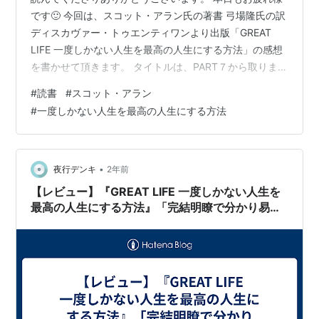
です🙂 今回は、スコット・アラン氏の著書 弓場隆氏の訳
ディスカヴァー・トゥエンティワンより出版「GREAT
LIFE 一度しかない人生を最高の人生にする方法」の感想
を書かせて頂きます。 タイトルは、PART７から取りまし
た。 私が読んでて心に残った箇所は 許すことは、心の平
#
読書
#
スコット・アラン
和を得る道であり、自分が固執している心の痛みを解き
#
一度しかない人生を最高の人生にする方法
放つポジティブな解決策である。他人を恨んでいるかぎ
り、人格を磨くことはできない。 という一文ですね🤔ぼ
ったくり＋顔面キックをくらった経験がある私ですが、
今年のはじめぐらいまでは連中を刑務所にぶち込みたい
•
夜行デンキ
2年前
と思ってました。 し…
【レビュー】『GREAT LIFE 一度しかない人生を
最高の人生にする方法』「完結明瞭で分かり易い
です。」ほぼ無料で読む方法も紹介