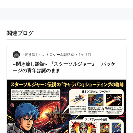
前に倒すと、高得点ボーナスを獲得できる。ステージの
最後には巨大要塞「スターブレイン」が待ち受けてい
る。
第2回全国キャラバンの公式認定ソフト（予選は2分、
関連ブログ
決勝大会は5分のスコアアタック）。高橋名人や16連射
で一世を風靡した。
「スターフォース」の続編と思われることも多いが、一
•
~聞き流し~ レトロゲーム談話室
1ヶ月前
応はオリジナル作品である。
~聞き流し談話~ 『スターソルジャー』 パッケ
ージの青年は謎のまま
シリーズ一覧
タイトル
機種
発売日
スターソルジャー
ファミリーコンピ
1986年6
ュータ
月13日
スーパースターソルジャー
PCエンジン
1990年7
月6日