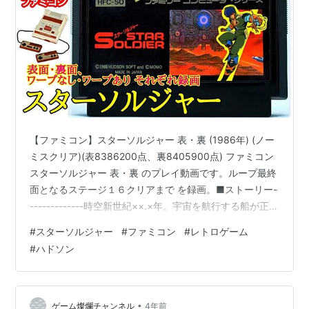
【ファミコン】スターソルジャー 表・裏 (1986年) (ノー
ミスクリア)(表8386200点、裏8405900点) ファミコン
スターソルジャー 表・裏 のプレイ動画です。ループ最終
面となるステージ１６クリアまで を録画。■ストーリー-
-------------時空新世紀××.×年。宇宙を航行する船が正体
不明の敵から無差別攻撃を受けるという事件が続発して
#
スターソルジャー
#
ファミコン
#
レトロゲーム
いた。事態を重くみた惑星連合軍は、原因究明のため大
#
ハドソン
型戦艦を出撃させた。しかし、帰ってきたのは調査報告
を搭載した通信カプセルだけだったのである。この報告
によって、敵は人工頭脳に制御された巨大な浮遊大陸で
あることが判明。この浮遊大陸を破壊できるの…
•
ゲーム燦爛チャンネル
4年前