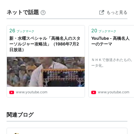
「キャラバンモード」など、独自の要素が多数盛り込ま
スターソルジャー
*3
プレイステーショ
2005年7
ネットで話題
もっと見る
ン・ポータブル
月21日
れています。 • 海外でも『Star Soldier』として展開。後
にシリーズ化され…
ハドソンベストコレクションVol.5 シ
ゲームボーイアド
2006年1
ューティングコレクション
*4
バンス
月19日
26
20
ブックマーク
ブックマーク
新・水曜スペシャル「高橋名人のスタ
YouTube - 高橋名
スターソルジャーR
Wii（Wiiウェア）
2008年
ーソルジャー攻略法」（1986年7月2
ーのテーマ
3月25日
日放送）
PC Engine Best Collection ソルジャ
プレイステーショ
2008年9
ＮＨＫで放送されたもの
ーコレクション
*5
ン・ポータブル
月25日
ータ化。
ASIN
FC版：
asin:B000068I0X
www.youtube.com
www.youtube.com
GC版：
ASIN:B000094FXF
PS2版：
ASIN:B0000D0Y70
asin:B0006NGLCC
関連ブログ
GBA版：
asin:B0001D0A24
asin:B000BNC93M
PSP版：
asin:B0009MYVPO
asin:B000LR1DYO