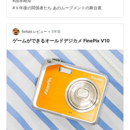
#
国本剛章
スターズ』というシューティングゲーム等を開発した有
#
Ｘ年後の関係者たち あのムーブメントの舞台裏
限会社レジスタが担当しています。また、最新情報とし
て一部BGMに『ス…
•
fortia’s レビュー
3年前
ゲームができるオールドデジカメ FinePix V10