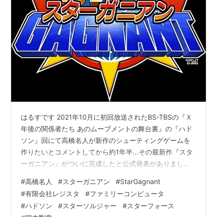
はるすです 2021年10月に初回放送されたBS-TBSの『Ｘ
年後の関係者たち あのムーブメントの舞台裏』の『ハド
ソン』回にて高橋名人が新作のシューティングゲームを
作りたいとコメントしてから約1年半…その最新作『スタ
ーガニアン』がついに完成したと公式発表がありまし
た。わたくし応援としてクラファンに参加しまして、ス
#
高橋名人
#
スターガニアン
#
StarGagnant
タガニストの認定を頂きました(^_-)-☆ 発売日は2023年
#
有限会社レジスタ
#
ファミリーコンピュータ
5月25日（木）予約販売開始日の5月11日（木）から体験
#
ハドソン
#
スターソルジャー
#
スターフォース
版の配信も始まります。このゲームは『レイジングブラ