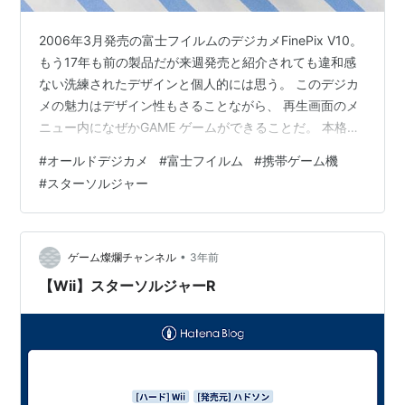
2006年3月発売の富士フイルムのデジカメFinePix V10。
もう17年も前の製品だが来週発売と紹介されても違和感
ない洗練されたデザインと個人的には思う。 このデジカ
メの魅力はデザイン性もさることながら、 再生画面のメ
ニュー内になぜかGAME ゲームができることだ。 本格的
な縦スクロールのシューティングゲーム 4種類入ってい
#
オールドデジカメ
#
富士フイルム
#
携帯ゲーム機
る中で私のイチオシはシューティング。見ての通りかな
#
スターソルジャー
り本格的だ。幼い頃MSXでやっていた何かに似ている。
なんだろう。スターソルジャーかな。色々遊んだ気がす
るけどもう覚えていない。 カメラ背面の小さなボタンで
の操作は難しい。特にこの機種はモニタの占める割合が
•
ゲーム燦爛チャンネル
3年前
大きく、ボタン配…
【Wii】スターソルジャーR