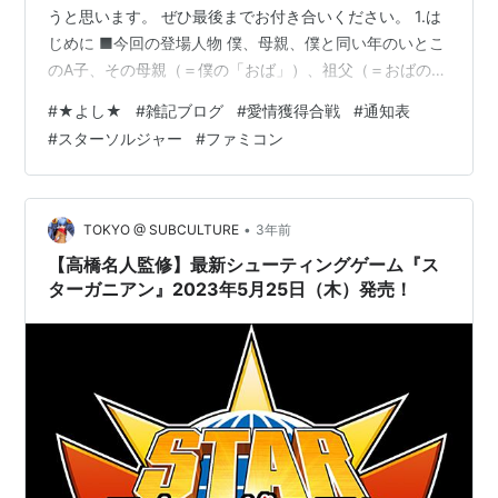
うと思います。 ぜひ最後までお付き合いください。 1.は
じめに ■今回の登場人物 僕、母親、僕と同い年のいとこ
のA子、その母親（＝僕の「おば」）、祖父（＝おばの
父） ■人間関係 祖父は女の子よりも男の子が好きで、A
#
★よし★
#
雑記ブログ
#
愛情獲得合戦
#
通知表
子より僕のほうが祖父からかわいがられていた。おばは
#
スターソルジャー
#
ファミコン
それが面白くない。 勉強は当時はA子のほうが僕よりも
できた。母親はそれが面白くない。 母親とおばは表面上
はうまくやっているが、本心ではお互いのことが嫌い。
2.それでは、本題に入らせていただきます！ まだ具体的
•
TOKYO @ SUBCULTURE
3年前
なことは何も書いてい…
【高橋名人監修】最新シューティングゲーム『ス
ターガニアン』2023年5月25日（木）発売！