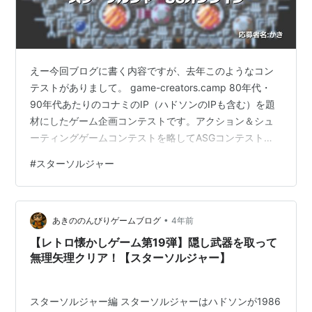
えー今回ブログに書く内容ですが、去年このようなコン
テストがありまして。 game-creators.camp 80年代・
90年代あたりのコナミのIP（ハドソンのIPも含む）を題
材にしたゲーム企画コンテストです。アクション＆シュ
ーティングゲームコンテストを略してASGコンテスト。
で、それにで36人対戦スターソルジャー（スターソルジ
#
スターソルジャー
ャー発売から36年）という企画で応募した結果、ファイ
ナリスト一歩手前で落選した話を書きます。審査は一次
審査・二次審査2回・三次審査の4回だったので、決勝戦
•
手前の3回戦で落ちたという感じでしょうか。 結果発表
あきののんびりゲームブログ
4年前
まで審査については書いてはいけない条件でしたが、コ
【レトロ懐かしゲーム第19弾】隠し武器を取って
ンテストの結…
無理矢理クリア！【スターソルジャー】