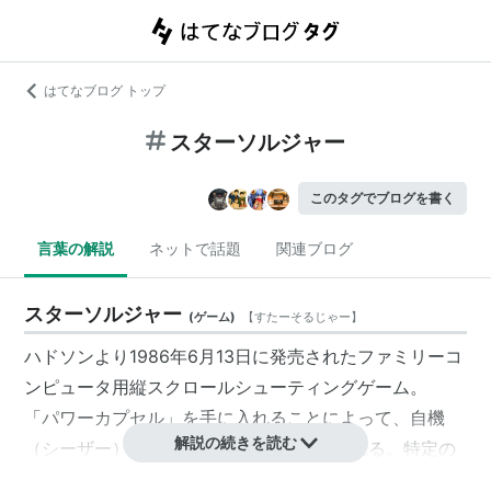
はてなブログ トップ
スターソルジャー
このタグでブログを書く
言葉の解説
ネットで話題
関連ブログ
スターソルジャー
(
ゲーム
)
【
すたーそるじゃー
】
ハドソンより1986年6月13日に発売されたファミリーコ
ンピュータ用縦スクロールシューティングゲーム。
「パワーカプセル」を手に入れることによって、自機
解説の続きを読む
（シーザー）のショットが3段階に強化される。特定の
敵は倒し方によってスコアが変化し、「ラザロ」を合体