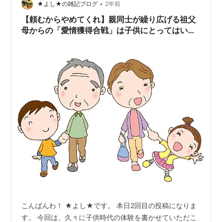
•
★よし★の雑記ブログ
2年前
*1
:
ファミコン版が「スターフォース」「ヘクター’87」
【頼むからやめてくれ】親同士が繰り広げる祖父
と共に収録
母からの「愛情獲得合戦」は子供にとってはいい
迷惑
*2
:
リメイク作品
*3
:
GC/PS2版の移植
*4
:
ファミコン版が「スターフォース」「ヘクター’87」
と共に収録
*5
:
PCエンジンで発売された「スーパースターソルジャ
ー」「ファイナルソルジャー」「ソルジャーブレイド」
「スターパロジャー」を収録
こんばんわ！ ★よし★です。 本日2回目の投稿になりま
す。 今回は、久々に子供時代の体験を書かせていただこ