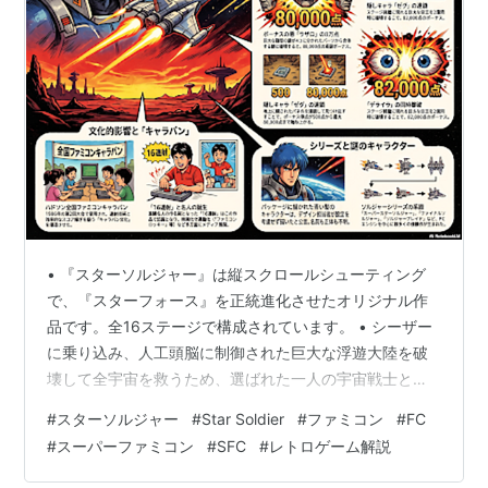
ファイナルソルジャー
PCエンジン
1991年7
月5日
スターパロジャー
SUPER CD-
1992年4
ROM2
月24日
ソルジャーブレイド
PCエンジン
1992年7
月10日
キャラバン シューティングコレクシ
スーパーファミコ
1995年7
ョン
*1
ン
月7日
スターソルジャー バニシングアース
NINTENDO64
1998年7
• 『スターソルジャー』は縦スクロールシューティング
月10日
で、『スターフォース』を正統進化させたオリジナル作
ハドソンセレクションVol.2 スターソ
ニンテンドーゲー
2003年
品です。全16ステージで構成されています。 • シーザー
ルジャー
*2
ムキューブ
7月10日
に乗り込み、人工頭脳に制御された巨大な浮遊大陸を破
プレイステーショ
2003年
壊して全宇宙を救うため、選ばれた一人の宇宙戦士とし
ン2
11月27
て戦いに挑みます。 • 謎の青髪の青年が描かれています
日
#
スターソルジャー
#
Star Soldier
#
ファミコン
#
FC
が、名前や設定は不明で、作者すら設定を考慮せず描い
#
スーパーファミコン
#
SFC
#
レトロゲーム解説
ファミコンミニ スターソルジャー
ゲームボーイアド
2004年
たと公言しています。 • 3段階のパワーアップや地形の裏
バンス
2月14日
へ潜る「トラップゾーン」、制限時間内の得点を競う