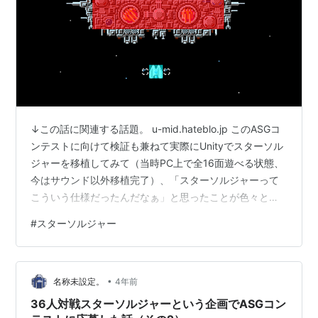
↓この話に関連する話題。 u-mid.hateblo.jp このASGコ
ンテストに向けて検証も兼ねて実際にUnityでスターソル
ジャーを移植してみて（当時PC上で全16面遊べる状態、
今はサウンド以外移植完了）、「スターソルジャーって
こういう仕様だったんだなぁ」と思ったことが色々とあ
ったのでツイッターでちょくちょくアウトプットしてた
#
スターソルジャー
んですが、一連のツイートの内容をここにまとめておき
ます。 その1：スプライトの遅延 その2：レーザー その
3：誘導弾 その4：ラザロ その5：スターブレイン・ビッ
•
グスターブレイン その6：ジェリコ その7：リューク そ
名称未設定。
4年前
の8：ワープ時のスクロール その9：爆発の効果音
36人対戦スターソルジャーという企画でASGコン