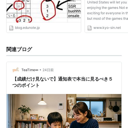
United States will let you
enjoying the games Not e
exciting for everyone in 
but most of the games tha
online either through fre
blog.edunote.jp
www.kyo-sin.net
or other platforms, people
lot of o...
関連ブログ
•
TeaTime∞
24日前
【成績だけ見ないで】通知表で本当に見るべき５
つのポイント