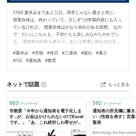
1700 夏休みまであと三日。尋常じゃない暑さと共に。
授業自体は、終わっていて、少しずつ2学期内容にも入っ
ているけれど。 授業自体はかなり余白がある状態。 なの
で、だいぶこちらも、子供たちも楽しみながらやれてい
る。 通知表の印刷も終わり、あとは無事に終わるのを待
つだけ。 暑さに負けず、頑張ろう。 さ、３連休の疲れも
#
夏休み
#
学校
#
休日
#
三連休
#
疲れ
#
暑さ
出てきているが、乗り切っていく。
#
1日
#
通知表
#
教育
ネットで話題
もっと見る
863
592
ブックマーク
ブックマーク
市教委「今年から通知表を電子化しま
通知表の所見欄に書き
す…が、お金はかけられないのでExcel
い（性格を表す）言葉
です。」「あ、これ絶対しわ寄せが現
覧表
場にくるタイプだ…」 - パパ教員の戯
Best things the free onlin
れ言日記