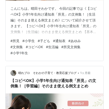
こんにちは。晴田そわかです。 今回の記事では《【コピ
ペOK】小学1年生向け通知表「所見」の文例集！［生活
編］そのまま使える例文まとめ》について紹介させて頂
きます。 【コピペOK】小学1年生向け通知表「所見」の
文例集！［生活編］そのまま使える例文まとめ 【基本的
生活習慣】小学1年生の所見文例・例文（コピペOK） 挨
#
所見
#
小学生
#
子ども
#
通知表
#
あゆみ
拶・返事・言葉遣い 整理整頓・片付け 給食・掃除・日直
#
文例集
#
コピペOK
#
生活編
#
所見文例集
（当番活動） 【友達との関わり】小学1年生の所見文例・
#
小学1年生
例文（コピペOK） 友達と仲良く遊ぶ・協力する子ども向
け 優しく思いやりがある・手助けができる子ども向け ル
ールを守れる・譲り合いができる子ども向け 【性格・長
所別】小学1年生の…
•
晴れブロ そわかの子育て・教育応援ブログ
1ヶ月前
【コピペOK】小学1年生向け通知表「所見」の文
例集！［学習編］そのまま使える例文まとめ