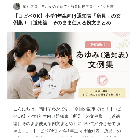
前ほどで見せることができたが、直しもほとんどなかっ
•
晴れブロ そわかの子育て・教育応援ブログ
1ヶ月前
た。 昨年度所見を担当して…
【コピペOK】小学1年生向け通知表「所見」の文
例集！［道徳編］そのまま使える例文まとめ
こんにちは。晴田そわかです。 今回の記事では《【コピ
ペOK】小学1年生向け通知表「所見」の文例集！［道徳
編］そのまま使える例文まとめ》について紹介させて頂
きます。 【コピペOK】小学1年生向け通知表「所見」の