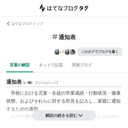
はてなブログ トップ
通知表
このタグでブログを書く
言葉の解説
ネットで話題
関連ブログ
通知表
(
一般
)
【
つうちひょう
】
学校における児童・生徒の学業成績・行動状況・健康
状態、およびそれらに対する所見を記入し、家庭に通知
するための書類。
解説の続きを読む
かつて
通信簿
と呼ばれてたため、今でもこちらの方が
通りがいい。