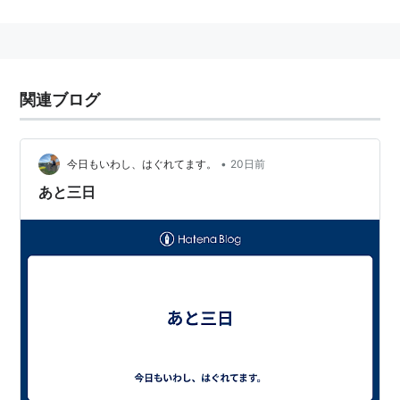
一時は学校や教育委員会により、成績の段階評価を廃
止したり、生徒の自己評価を採りいれたり、名称を「あ
ゆみ」のような平仮名にし、学業成績至上主義のイメー
関連ブログ
ジを払拭しようとの試みも見られるが、現在では教育界
の「ゆとり教育」の見直しにより下火になっている。
•
今日もいわし、はぐれてます。
20日前
あと三日