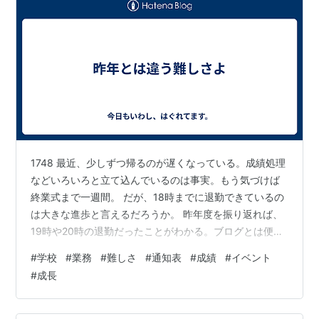
1748 最近、少しずつ帰るのが遅くなっている。成績処理
などいろいろと立て込んでいるのは事実。もう気づけば
終業式まで一週間。 だが、18時までに退勤できているの
は大きな進歩と言えるだろうか。 昨年度を振り返れば、
19時や20時の退勤だったことがわかる。ブログとは便利
なものだ。 昨年度は初めての所見に奮闘していて、苦労
#
学校
#
業務
#
難しさ
#
通知表
#
成績
#
イベント
しつつ管理職の先生と相談しながら作っていったらし
#
成長
い。 そう考えれば、今年は本当に進歩しているのだな。
所見に関しては、AIと相談しながら、１日で作り終わる
ことができた。 別々の管理職の先生に、提出期限一週間