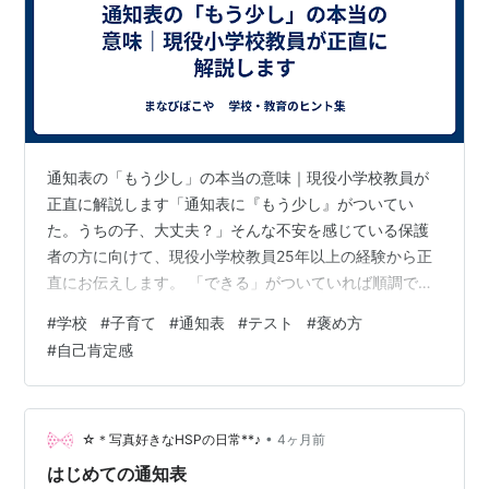
通知表の「もう少し」の本当の意味｜現役小学校教員が
正直に解説します「通知表に『もう少し』がついてい
た。うちの子、大丈夫？」そんな不安を感じている保護
者の方に向けて、現役小学校教員25年以上の経験から正
直にお伝えします。 「できる」がついていれば順調です
現在の学習指導要領では、評価は三段階です。「よくで
#
学校
#
子育て
#
通知表
#
テスト
#
褒め方
きる」「できる」「もう少し」。 「できる」がついてい
#
自己肯定感
れば、お子さんは学習指導要領に示された内容を順調に
身につけているということです。「できる」は「普通」
ではなく、「ちゃんとできている」という評価です。ま
ずそこを知っておいてほしいと思っています。 よくでき
•
☆＊写真好きなHSPの日常**♪
4ヶ月前
るがたくさんついていたら嬉しいですが、学校や…
はじめての通知表