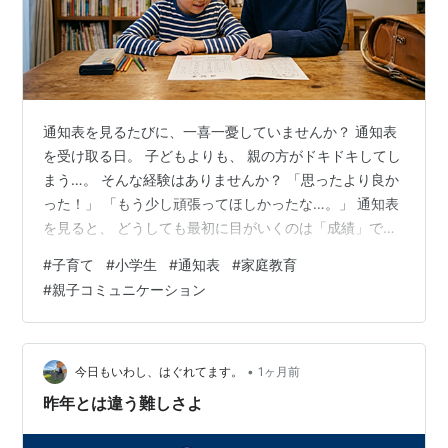
通知表を見るたびに、一喜一憂していませんか？ 通知表
を受け取る日。 子どもよりも、 親の方がドキドキしてし
まう…。 そんな経験はありませんか？ 「思ったより良か
った！」 「もう少し頑張ってほしかったな…。」 通知表
を見ると、 どうしても最初に目がいくのは「成績」で
す。 でも、 18年間担任をしてきた私が、 お家の方に一
#
子育て
#
小学生
#
通知表
#
家庭教育
番お伝えしたいことがあります。 通知表は、子どもを評
#
親子コミュニケーション
価するためのものではありません。 これから伸びていく
ためのヒントがたくさん詰まった"成長の記録"です。 こ
の記事では、 元小中学校教員として、 通知表で本当に見
てほしい５つのポイントをお伝えします。 通知表は「結
•
今日もいわし、はぐれてます。
1ヶ月前
果」ではなく「成…
昨年とは違う難しさよ