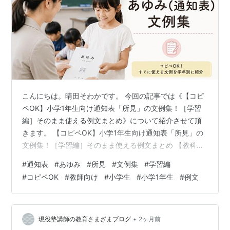
こんにちは。晴田そわかです。 今回の記事では《【コピ
ペOK】小学1年生向け通知表「所見」の文例集！［学習
編］そのまま使える例文まとめ》について紹介させて頂
きます。 【コピペOK】小学1年生向け通知表「所見」の
文例集！［学習編］そのまま使える例文まとめ 【教科
別】小学1年生の所見文例・例文（コピペOK） 国語（ひ
#
通知表
#
あゆみ
#
所見
#
文例集
#
学習編
らがな・音読・発表など） 算数（計算・図形・時計な
#
コピペOK
#
教師向け
#
小学生
#
小学1年生
#
例文
ど） 生活科（観察・探検・生き物の世話など） 音楽・図
工・体育（実技教科） 【学習態度・意欲別】小学1年生の
所見文例・例文（コピペOK） 意欲的に取り組む・発表が
多い子ども向け 丁寧にコツコツ取り組む・集中力がある
•
現役塾講師の教育さまざまブログ
2ヶ月前