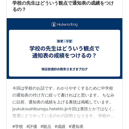
子ども向け 苦手なことに…
学校の先生はどういう観点で通知表の成績をつけ
るの？
今回は学校のお話です。わかりやすくするために中学校
の通知表の付け方に絞って書ければと思います。 ちなみ
に以前、通知表の成績を上げる裏技は掲載しています。
jyukukoushiburogu.hateblo.jp今回は裏技とかではなく、
普通にどうやっているのかの説明となります。 学校や教
科ごとによってちょっとずつ違いはあるのですが、基本
#
学校
#
評価
#
観点
#
成績
#
通知表