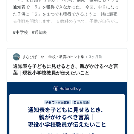
通知表で「５」を獲得できなかった。 今回、中２になっ
た子供に「５」を１つでも獲得できるように一緒に頑張
る作戦を開始します。 ５教科のうちで、子供が自信があ
るのが「理科」である。 よって「理科」に絞って勉強に
#
中学校
#
通知表
取り組み、親はサポートします。 子供に「５」を取る努
力を実感して欲しいからです。 でも、このことを子供に
伝えても人事のように聞いているから、厳しいかもしれ
•
ない...。 美術で「５」を目指す あと美術でも「５」を取
まなびばこや 学校・教育のヒント集
3ヶ月前
れるように私がサポートします。 中１の後期、ほぼ
通知表を子どもに見せるとき、親がかけるべき言
「５」確定だったのに、最後の提…
葉｜現役小学校教員が伝えたいこと