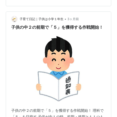
的には ① 中間テスト・期末テストなどの定期テストの
点数を素点としてベースにする ② 提出物や授業中の発
言、積極性はどうか ③ 頑張りがみられるかどうか この
•
3つを中心に考えて、ほかにもいろいろ考えながら成績を
子育て日記｜子供は小学１年生
3ヶ月前
5～1で付けていきます。 成績で1を付けるのを意図的に…
子供の中２の前期で「５」を獲得する作戦開始！
子供の中２の前期で「５」を獲得する作戦開始！ 理科で
「５」を目指す 子供が中１の時、前期・後期とも１つも