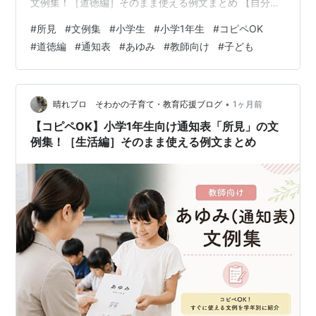
文例集！［道徳編］そのまま使える例文まとめ 【自分自
身に関すること】小学1年生の道徳・所見文例（コピペ
#
所見
#
文例集
#
小学生
#
小学1年生
#
コピペOK
OK） 正直・素直に振る舞う子ども向け 最後まで諦めず
#
道徳編
#
通知表
#
あゆみ
#
教師向け
#
子ども
に頑張る子ども向け よいことと悪いことの判断ができる
子ども向け 【人との関わりに関すること】小学1年生の道
徳・所見文例（コピペOK） 友達に優しく親切にできる子
ども向け 感謝の気持ち（ありがとう）を伝えられる子ど
•
晴れブロ そわかの子育て・教育応援ブログ
1ヶ月前
も向け 友達と仲良く助け…
【コピペOK】小学1年生向け通知表「所見」の文
例集！［生活編］そのまま使える例文まとめ