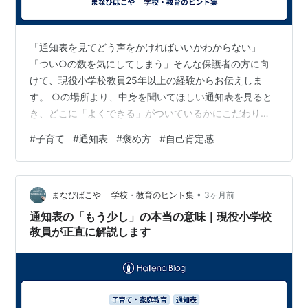
「通知表を見てどう声をかければいいかわからない」
「つい○の数を気にしてしまう」そんな保護者の方に向
けて、現役小学校教員25年以上の経験からお伝えしま
す。 ○の場所より、中身を聞いてほしい通知表を見ると
き、どこに「よくできる」がついているかにこだわりす
ぎないでほしいと思っています。 それよりも、「でき
#
子育て
#
通知表
#
褒め方
#
自己肯定感
る」や「よくできる」がついている教科について、こん
なふうに話しかけてみてはどうでしょうか。 「どんな勉
強したの？」「へー、そうなんだ。そういえば宿題でも
•
○○してたよね」 家での頑張りを一緒に振り返ること
まなびばこや 学校・教育のヒント集
3ヶ月前
で、子どもは「見てもらえていた」と感じます。さらに
通知表の「もう少し」の本当の意味｜現役小学校
「お母さん、算数苦手だったからすごいと思うよ」と…
教員が正直に解説します