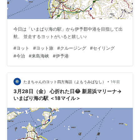
今日は「いまばり海の駅」から伊予郡中港を目指して出
航。 並走するヨットがいると嬉しい♪
#
ヨット
#
ヨット旅
#
クルージング
#
セイリング
#
今治
#
来島海峡
#
伊予港
•
たまちゃんのヨット四方海話（よもうみばなし）
1年前
3月28日（金） 心折れた日😂 新居浜マリーナ→
いまばり海の駅 ＜18マイル＞