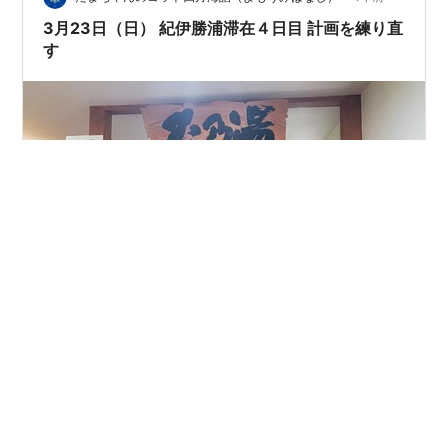
3月23日（日） 紀伊勝浦滞在４日目 計画を練り直
す
紀伊勝浦滞在も4日目、そろそろ動き出したい。
#
#ヨット旅2025
#
ヨット
#
セイリング