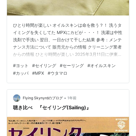
ひとり時間が楽しい オイルスキンは命を救う？！ 洗うタ
イミングを失くしてた MPXにカビが・・・！ 洗濯は中性
洗剤で手洗い 翌日、一日かけて干した結果 参考：メンテ
ナンス方法について 販売元からの情報 クリーニング業者
からの情報 ひとり時間が楽しい 2025年3月11日に伊東を
出航して5ヶ月と10日。のんびりとシングルハンドでの沖
#
ヨット
#
セイリング
#
セーリング
#
オイルスキン
縄往復ヨット旅に行って来ました。その間、なんだか
#
カッパ
#
MPX
#
ウタマロ
SNSにいちいちアップするのが面倒になって今の一人の
時間を存分に楽しみたい思いが強くなり途中からSNSや
ブログの更新をほとんど止めてしまいました。 お陰で途
中で安否確認の連絡が来るほどでしたがSNSデトックス
•
Flying Skynyrdのブログ
1年前
を満喫した旅…
聴き比べ 『セイリング(Sailing)』