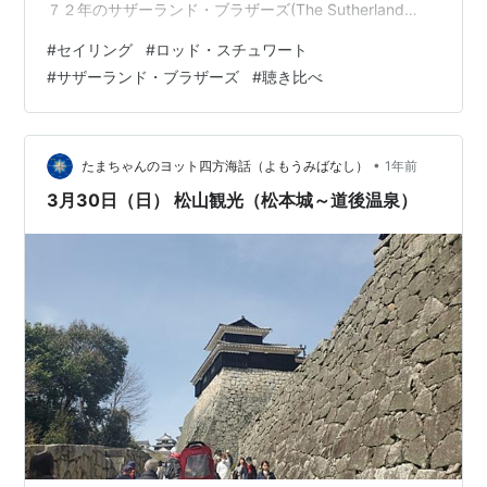
７２年のサザーランド・ブラザーズ(The Sutherland
Brothers)のシングルでした。それをロッドが１９７５年
#
セイリング
#
ロッド・スチュワート
にカバーし大ヒットとなったのです。 サザーランド・ブ
#
サザーランド・ブラザーズ
#
聴き比べ
ラザーズのシングルはスペンサー・デイヴィス・グルー
プのマフ・ウィンウッド(Muff WInwood)、スティーヴ・
ウィンウッドのお兄さんがプロデュースしています。 ロ
ッド・スチュワートは１９７９年…
•
たまちゃんのヨット四方海話（よもうみばなし）
1年前
3月30日（日） 松山観光（松本城～道後温泉）