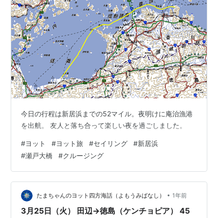
今日の行程は新居浜までの52マイル。夜明けに庵治漁港
を出航。 友人と落ち合って楽しい夜を過ごしました。
#
ヨット
#
ヨット旅
#
セイリング
#
新居浜
#
瀬戸大橋
#
クルージング
•
たまちゃんのヨット四方海話（よもうみばなし）
1年前
3月25日（火） 田辺→徳島（ケンチョピア） 45