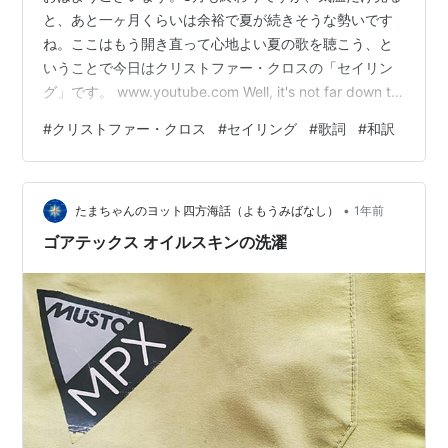
と、あと一ヶ月くらいは余裕で夏が続きそうな勢いです
ね。ここはもう開き直って心地よい夏の歌を聴こう、と
いうことで今日はクリストファー・クロスの「セイリン
グ」です。 www.youtube.com Well, it's not far down to
paradiseAt least it's not for meAnd if the wind is right,
#
クリストファー・クロス
#
セイリング
#
歌詞
#
和訳
you can sail awayAnd find tranquilityOh, the canvas
can do miraclesJust you wait and seeBeli…
•
たまちゃんのヨット四方海話（よもうみばなし）
1年前
ゴアテックス オイルスキンの洗濯