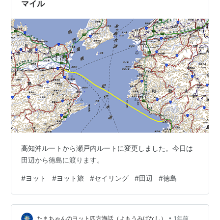
マイル
高知沖ルートから瀬戸内ルートに変更しました。今日は
田辺から徳島に渡ります。
#
ヨット
#
ヨット旅
#
セイリング
#
田辺
#
徳島
•
たまちゃんのヨット四方海話（よもうみばなし）
1年前