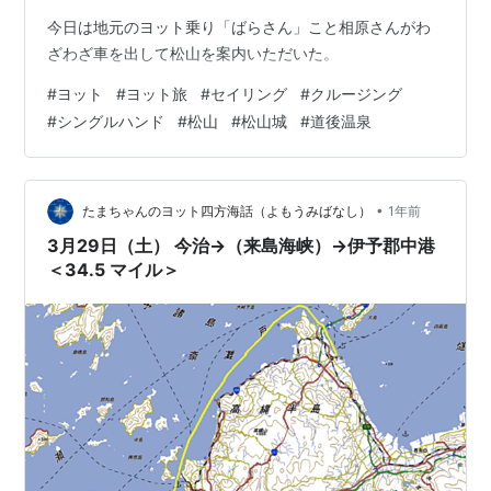
今日は地元のヨット乗り「ばらさん」こと相原さんがわ
ざわざ車を出して松山を案内いただいた。
#
ヨット
#
ヨット旅
#
セイリング
#
クルージング
#
シングルハンド
#
松山
#
松山城
#
道後温泉
•
たまちゃんのヨット四方海話（よもうみばなし）
1年前
3月29日（土） 今治→（来島海峡）→伊予郡中港
＜34.5 マイル＞