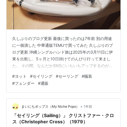
久しぶりのブログ更新 最後に買ったのは7年前 別の用途
に一個潰した 中華通販TEMUで買ってみた 久しぶりのブ
ログ更新 沖縄シングルハンド旅は2025年の3月11日に伊
東を出航し、5ヶ月と10日掛けてのんびり行って来まし
た。 その間、なんだかSNSにいちいちアップするのが面
倒になって今の一人の時間を存分に楽しみたい思いが強
#
ヨット
#
セイリング
#
セーリング
#
艤装
くなりほとんど経過をアップしませんでした。 お陰で途
#
フェンダー
#
通販
中で安否確認の連絡が来るほど。 SNSデトックスを満喫
した旅でもありました。 そろそろ備忘がてら記録をつけ
ていこうと思っています。 で、久しぶりにブログを書こ
うと思いますが今回は久しぶりにフェンダーを買った
•
まいにちポップス（My Niche Pops）
1年前
話。 最後に買った…
「セイリング（Sailing）」 クリストファー・クロ
ス（Christopher Cross）（1979）