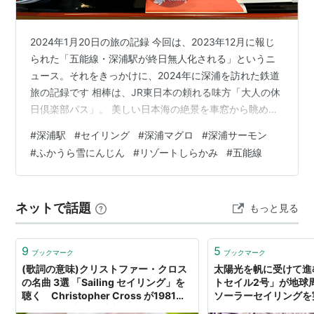
2024年1月20日の旅の記録 今回は、2023年12月に報じ
られた「五能線・深浦駅が終日無人化される」というニ
ュース。それをきっかけに、2024年に深浦を訪れた鉄道
旅の記録です 相棒は、JR東日本の頼れる味方「大人の休
日倶楽部パス」。 美しい日本海の絶景を車窓から眺めら
れる人気の快速「リゾートしらかみ」に揺られながら、
#
深浦駅
#
セイリング
#
深浦マグロ
#
深浦サーモン
青森県深浦町を目指しました。 無人化前に「駅スタン
#
ふかうら雪にんじん
#
リゾートしらかみ
#
五能線
プ」をゲット！ 深浦駅に到着して、まず向かったのは駅
の窓口。 無人化されると押せなくなってしまう貴重な
「駅スタンプ」を、無事に押すことができました。 旅の
ネットで話題
もっと見る
「生きた証」がまた一つコレクションに加わり、「わざ
わざ来てよかった」としみ…
9
5
ブックマーク
ブックマーク
(歌詞の意味)クリストファー・クロス
太陽光を帆に受けて進
の名曲 3選 「Sailing セイリング」を
トセイル2号」が地球
聴く Christopher Cross が1981年
ソーラーセイリングを
「グラミー賞」を独占！ - Arigato 毎