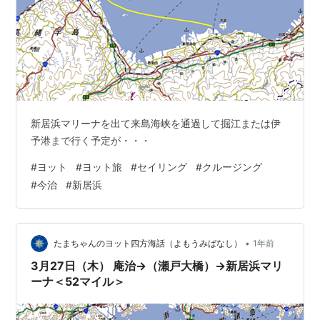
新居浜マリーナを出て来島海峡を通過して掘江または伊
予港まで行く予定が・・・
#
ヨット
#
ヨット旅
#
セイリング
#
クルージング
#
今治
#
新居浜
•
たまちゃんのヨット四方海話（よもうみばなし）
1年前
3月27日（木） 庵治→（瀬戸大橋）→新居浜マリ
ーナ＜52マイル＞