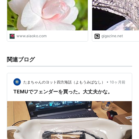
日幸せを感じる「懐かしい曲」と「思
い出」と「終活」
www.aiaoko.com
gigazine.net
関連ブログ
•
たまちゃんのヨット四方海話（よもうみばなし）
10ヶ月前
TEMUでフェンダーを買った。大丈夫かな。