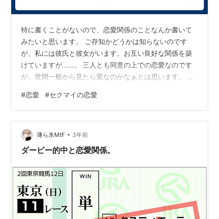
特に書くことがないので、恋愛関係のことなんか書いて
みたいと思います。 ご存知かどうかは知らないのです
が、私には彼氏と彼女がいます。お互い良好な関係を築
けていますが……。 三人とも同意の上での恋愛なのです
が、世間一般から見たら変なのかなぁとは思います。 今
年は彼氏とも彼女とも一度も逢えていないです。彼氏と
#
恋愛
#
セクマイの恋愛
は逢うチャンスがあったのですが、予定がダメでした。
あと、最近はガソリンが高いから来てくれないそうで
す。 彼女とは来月デートします。楽しみにしてます。久
•
し振りに逢いますからね。 逢えなくてもよく通話してい
薄ら氷MtF
3年前
るので、そこまで寂しくなかったりします。心理的距離
ダービー的中と恋愛関係。
は近いですから。 そんな感じの私の恋愛模様で…