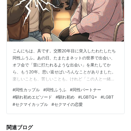
こんにちは、具です。交際20年目に突入したわたしたち
同性ふうふ。あの日、たまたまネットの世界で出会い、
オフ会で「雷に打たれるような出会い」を果たしてか
ら、もう20年。思い返せばいろんなことがありました。
楽しいことも、苦しいことも。けれど「この人と一緒に
いたい」という気持ちを支えに歩んできた時間は、確か
#
同性カップル
#
同性ふうふ
#
同性パートナー
にわたしたちの宝物です。 今回は、20年という節目を機
#
馴れ初めエピソード
#
馴れ初め
#
LGBTQ+
#
LGBT
に、ふたりの馴れ初めについて、振り返ってみたいと思
#
セクマイカップル
#
セクマイの恋愛
います。 🌈出会いのきっかけ ⚡️出会ったときの不思議な
衝撃 💌告白〜交際に至るまで 💍告白のきっかけ 📞告白
のとき ⏳同棲・そして別れ 💔１年間の別れ 🗓復縁から現
関連ブログ
在まで ✨今、こころから願う…