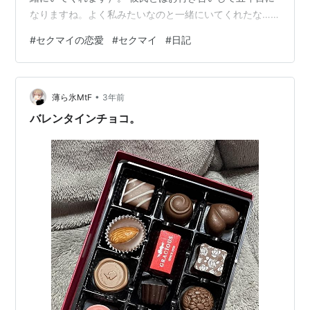
なりますね。よく私みたいなのと一緒にいてくれたな……
という感謝しかありませんね。 そして、彼女とは大体四
#
セクマイの恋愛
#
セクマイ
#
日記
年目を迎えています。彼女とは一時期まで喧嘩ばかりし
てましたが、最近はあまりしないです。私も成長したの
かな？ そんな幸せな日々を送っていますが彼氏とも彼女
•
とも滅多に逢えません。彼氏は来月の四日に来るそうで
薄ら氷MtF
3年前
すが……楽しみですね。 彼女とは遠距離なので、なかな
バレンタインチョコ。
か逢えません。逢える日を楽しみに毎日を…