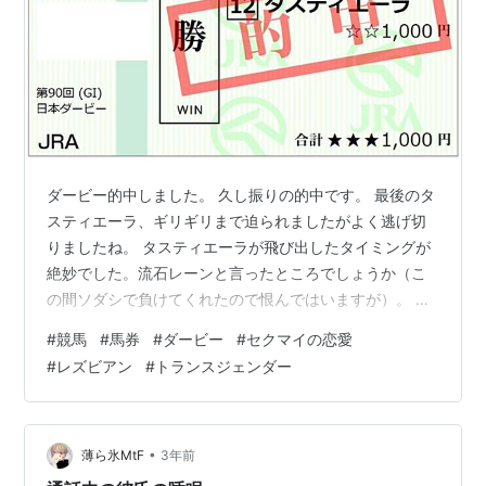
ダービー的中しました。 久し振りの的中です。 最後のタ
スティエーラ、ギリギリまで迫られましたがよく逃げ切
りましたね。 タスティエーラが飛び出したタイミングが
絶妙でした。流石レーンと言ったところでしょうか（こ
の間ソダシで負けてくれたので恨んではいますが）。 な
にはともあれ勝ちは勝ちです。ダービーで勝てるのは最
#
競馬
#
馬券
#
ダービー
#
セクマイの恋愛
高ですね。ほんと興奮しました。 恋愛について少しだ
#
レズビアン
#
トランスジェンダー
け。 最近色々良くない風が吹いています。もしかしたら
別れる可能性もあるかもしれません。 その可能性は回避
したいとは思っていますが、状況次第ですね。お互いす
れ違っているなら一度距離を離すのも手なのかなとも思
•
薄ら氷MtF
3年前
いますし。 上手く行かないこともある。…