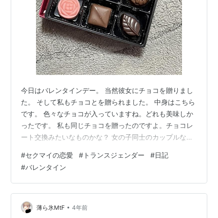
今日はバレンタインデー。 当然彼女にチョコを贈りまし
た。 そして私もチョコとを贈られました。 中身はこちら
です。 色々なチョコが入っていますね。どれも美味しか
ったです。 私も同じチョコを贈ったのですよ。チョコレ
ート交換みたいなものかな？ 女の子同士のカップルなの
で、お互いあげる、というのが普通な気がしています。
#
セクマイの恋愛
#
トランスジェンダー
#
日記
なんであれ幸せですよ。 このまま幸せが続くと良いです
#
バレンタイン
ね。 閑話休題 筋トレ疲れました。 今日はぐっすり眠れ
るかな……？ 眠れると良いですね。 最近不眠気味なの
で、ぐっすり眠りたいのですよ。 不眠は本当に難しい問
題ですね。
•
薄ら氷MtF
4年前