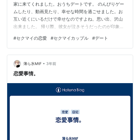
家に来てくれました。おうちデートです。 のんびりゲー
ムしたり、動画見たり、幸せな時間を過ごせました。お
互い近くにいるだけで幸せなのですよね。思い出、沢山
出来ました。 帰り際、彼女が泣きそうだったのが印象深
かったです。寂しくさせてごめんね。 今回、私の中でか
#
セクマイの恋愛
#
セクマイカップル
#
デート
なり印象に残っているのが「インドカレー」です。バタ
ーチキンを頼んだのですが、これがとても美味しかった
です。ライスもたっぷりでしたし。ちなみに私はナンよ
•
りライス派です。ここは人それぞれ好みでますよね。 そ
薄ら氷MtF
3年前
れと、Switchのカタログチケットをプレゼントして貰い
恋愛事情。
ました（ゲーム好きの方にしか通じない…