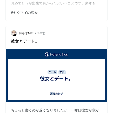
おめでとうが出来て良かったということです。来年もま
たお祝い出来ると良いなと思います。長い付き合いです
#
セクマイの恋愛
が、これからもよろしくね？ 二つ目は、待ちに待ってい
たスピーカーのユニットが届きました。たぶん説明出来
ないものなので、そう言うものが届いた、という記念日
•
とだけ覚え書きしておきます。 そして最後、三つ目は、
薄ら氷MtF
3年前
ケープアグラスちゃんの新馬戦が決まりました。どんな
彼女とデート。
レースになるかはわかりませんが、良いとこ…
ちょっと書くのが遅くなりましたが、一昨日彼女が我が