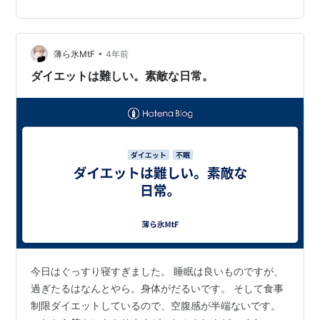
せんからね。やっとスタート地点なのかもしれません。
この調子で頑張って欲しいです。とにかく走る姿が見た
い……そこに尽きますね。 ランペイジシチーちゃん。自
分の子供の様に可愛いです。正確には私と彼女の子供の
•
薄ら氷MtF
4年前
つもりですが。 馬をこんな…
ダイエットは難しい。素敵な日常。
今日はぐっすり寝すぎました。 睡眠は良いものですが、
過ぎたるはなんとやら。身体がだるいです。 そして食事
制限ダイエットしているので、空腹感が半端ないです。