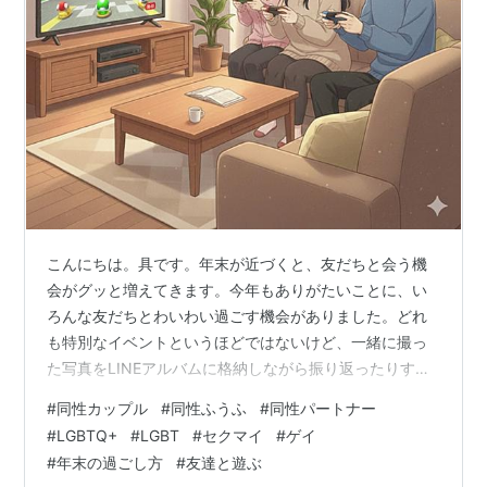
こんにちは。具です。年末が近づくと、友だちと会う機
会がグッと増えてきます。今年もありがたいことに、い
ろんな友だちとわいわい過ごす機会がありました。どれ
も特別なイベントというほどではないけど、一緒に撮っ
た写真をLINEアルバムに格納しながら振り返ったりする
時間が、またなんとも楽しいものです。 今回はそんな
#
同性カップル
#
同性ふうふ
#
同性パートナー
「年末にお友だちと過ごした記録」を書いてみようと思
#
LGBTQ+
#
LGBT
#
セクマイ
#
ゲイ
います。 ☕️12月中旬、ゆきさんとわいわい過ごした一日
#
年末の過ごし方
#
友達と遊ぶ
🍖12月下旬ーーお友だちふうふとお泊まりした日 お誕生