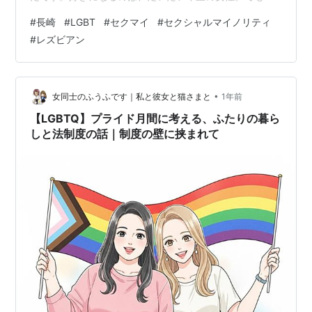
性別を気にしてた訳じゃないので、レズビアンというよ
#
長崎
#
LGBT
#
セクマイ
#
セクシャルマイノリティ
りパンセクシュアルだと思っています。実際に男性の憧
#
レズビアン
れの先輩もいたりしました。今でこそLGBTという言葉が
ありますが、私が学生の頃はそんなの無かったので、自
分でも自分のことを分かってなかったなぁと思います。
今は細かく分析できるようですね。ちなみに性別を聞か
•
女同士のふうふです｜私と彼女と猫さまと
1年前
れるの苦手です。自分のことを、男性とも女…
【LGBTQ】プライド月間に考える、ふたりの暮ら
しと法制度の話｜制度の壁に挟まれて