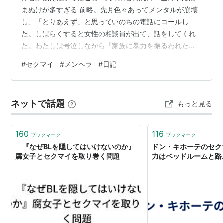
まぬけが多すぎる 前略。先月色々あってメンタルが崩壊
し、「とりあえず」と思っていのちの電話にコールし
た。しばらくすると女性の相談員が出て、話をしてくれ
た。わたしは号泣しながら「家族に暴力を振るわれたり
振るったりしていて辛いこと」や「兵庫県警に粗雑な扱
#
セクマイ
#
メンヘラ
#
日記
いを受けて憤慨したり、絶望した話」や「今すぐこの家
から出て行きたい」といったような話をした。 すると、
彼女はこう言った「一緒に暮らしてる彼氏はひどいね」
ネットで話題
もっと見る
と。 まず驚いた。わたしは「家族」と同居しているとは
言ったが、彼氏と同棲しているとは一言も言っていなか
ったからである。その人の中では暴力を振るう・振…
160
116
ブックマーク
ブックマーク
『なぜBLを隠してはいけないのか』
ドン・キホーテのセクマ
腐女子とセクマイを取り巻く問題
力はベッドルームと路