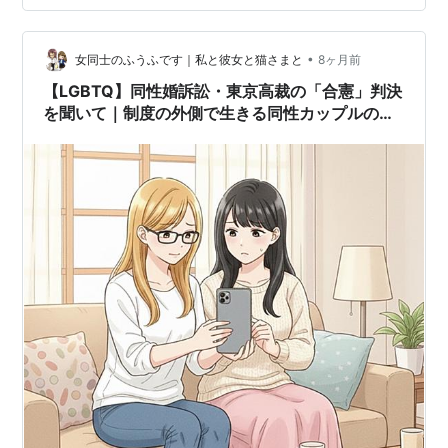
日のお祝いと特大エビフライ ネトフリやゲームでだらだ
らな午後と肉納め ✏️性教育コミュニティとのオンライン
忘年会 🌈おわりに：今年もあ…
•
女同士のふうふです｜私と彼女と猫さまと
8ヶ月前
【LGBTQ】同性婚訴訟・東京高裁の「合憲」判決
を聞いて｜制度の外側で生きる同性カップルの思
い