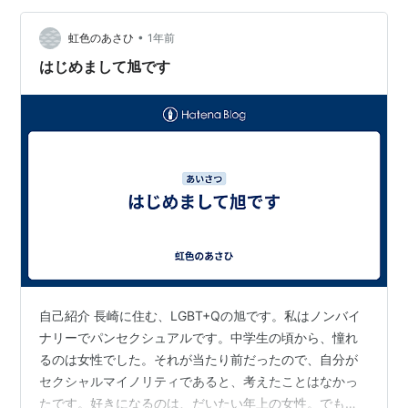
れだけの文章だとスムーズに距離を縮めたように感じま
•
すが、出会ってから5年掛けてます。 葛藤について 好き
虹色のあさひ
1年前
な人に「好き」と伝えるだけでも難しいのに、相手が同
はじめまして旭です
性というだけで難易度がめっちゃ上…
自己紹介 長崎に住む、LGBT+Qの旭です。私はノンバイ
ナリーでパンセクシュアルです。中学生の頃から、憧れ
るのは女性でした。それが当たり前だったので、自分が
セクシャルマイノリティであると、考えたことはなかっ
たです。好きになるのは、だいたい年上の女性。でも、