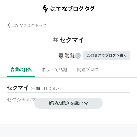
はてなブログ トップ
セクマイ
このタグでブログを書く
言葉の解説
ネットで話題
関連ブログ
セクマイ
(
一般
)
【
せくまい
】
セクシャルマイノリティの略。
解説の続きを読む