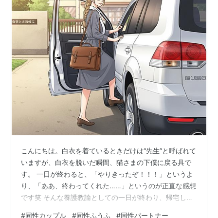
こんにちは。白衣を着ているときだけは“先生”と呼ばれて
いますが、白衣を脱いだ瞬間、猫さまの下僕に戻る具で
す。 一日が終わると、「やりきったぞ！！！」というよ
り、「ああ、終わってくれた……」というのが正直な感想
です笑 そんな養護教諭としての一日が終わり、帰宅した
後の様子を綴ってみます。 🚗 帰宅ルーティン 🏠 夜勤開
#
同性カップル
#
同性ふうふ
#
同性パートナー