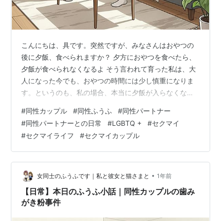
こんにちは、具です。突然ですが、みなさんはおやつの
後に夕飯、食べられますか？ 夕方におやつを食べたら、
夕飯が食べられなくなるよ そう言われて育った私は、大
人になった今でも、おやつの時間には少し慎重になりま
す。というのも、私の場合、本当に夕飯が入らなくなる
んです。たとえば、小袋のベビー⭐️をひとつ食べただけ
#
同性カップル
#
同性ふうふ
#
同性パートナー
で、夜にはもう胃袋が閉店。お茶くらいしか入りませ
#
同性パートナーとの日常
#
LGBTQ +
#
セクマイ
ん。これはもう体質でもあり、長年の習慣でもありま
#
セクマイライフ
#
セクマイカップル
す。 そんなある日、ポテチを食べようとするパートナー
に言いました。 今食べたら、夕飯食べられなくなるよ す
るとパートナーは、ポテチを頬張りながら不思議そうな
顔で一言。 食べられるから問題ないよ？ ……
•
女同士のふうふです｜私と彼女と猫さまと
1年前
【日常】本日のふうふ小話｜同性カップルの歯み
がき粉事件