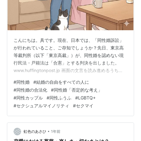
こんにちは。具です。現在、日本では、「同性婚訴訟」
が行われていること、ご存知でしょうか？先日、東京高
等裁判所（以下「東京高裁」）が、同性婚を認めない現
行民法・戸籍法は「合憲」とする判決を出しました。
www.huffingtonpost.jp 画面の文言を読み進めるうち
に、胸の奥の、小さな何かがざわついて、涙がこぼれま
#
同性婚
#
結婚の自由をすべての人に
した。 ーー私たちの存在は、あくまで制度の外にある異
#
同性婚の合法化
#
同性婚「否定的な考え」
端なもの。 静かに、でも深い悔しさ。これまでに持って
#
同性カップル
#
同性ふうふ
#
LGBTQ+
いた生ぬるい希望と無力感が、同時に胸に押し寄せる
#
セクシュアルマイノリティ
#
セクマイ
——そんな複雑な感情でした。 今回は、このニュースに
触れた私たち “ふうふ” の率直な思いを書き残しておきた
いと思います。 👩‍…
•
虹色のあさひ
1年前