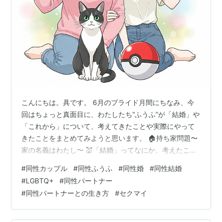
こんにちは。具です。 6月のプライド月間にちなみ、今
回はちょっと真面目に、わたしたち“ふうふ”が「結婚」や
「これから」について、考えてきたことや実際にやって
きたことをまとめてみようと思います。 🏠持ち家問題〜
家の名義はわたし〜 💒「結婚」ってなにか、考えたこと
ありますか？ 🌈おわりに：特別じゃない私たち わたした
#
同性カップル
#
同性ふうふ
#
同性婚
#
同性結婚
ちが付き合って、夏でちょうど20年。8年前には結婚式
#
LGBTQ+
#
同性パートナー
もしました（※法的な婚姻はできないけど、式を挙げるこ
#
同性パートナーとの生き方
#
セクマイ
とはできます）。ここに至るまで、一度お別れした時期
もありましたが、今はふたたび一緒に暮らしています。
いわゆる“紆余曲折”というやつです。でも、そのどの時間