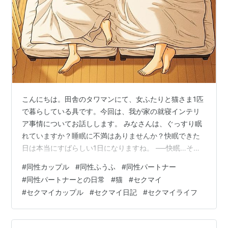
こんにちは。田舎のタワマンにて、女ふたりと猫さま1匹
で暮らしている具です。今回は、我が家の就寝インテリ
ア事情についてお話しします。 みなさんは、ぐっすり眠
れていますか？睡眠に不満はありませんか？快眠できた
日は本当にすばらしい1日になりますね。 ──快眠…そん
なもの、猫さまの下僕となった人間には許されていませ
#
同性カップル
#
同性ふうふ
#
同性パートナー
ん。なぜなら、 ベッドの1番広いところは、いつだって猫
#
同性パートナーとの日常
#
猫
#
セクマイ
さまのもの。 我々下僕（というより主には私）は、猫さ
#
セクマイカップル
#
セクマイ日記
#
セクマイライフ
まの寝返りにあわせて寝相を変え、「寝床って、もしか
してスポーツ？」と思いながら、首や腰の痛みに目覚め
る日々。 **今日も私は、猫と彼女に挟まれて、見事な“人