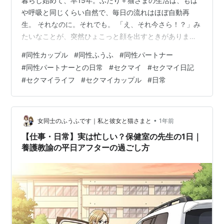
暮らし始めて、早15年。ふたり＋猫さまの生活は、もは
や呼吸と同じくらい自然で、毎日の流れはほぼ自動再
生。 それなのに。それでも。 「え、それ今さら！？」み
たいなことが、突然ひょこっと顔を出すときがありま
す。 今回はそんな、“当たり前”の認識ちがいで生まれ
#
同性カップル
#
同性ふうふ
#
同性パートナー
た、歯みがき事件のお話しです。 🪥「歯みがく？」のル
#
同性パートナーとの日常
#
セクマイ
#
セクマイ日記
ーティン 🪥歯ブラシに仕込まれた「えっ？」 🏠歯をみが
#
セクマイライフ
#
セクマイカップル
#
日常
く場所の「えっ？」 なんでリビングに行くの？？ 🌈おわ
りに：今日もたぶん、どこかで「えっ？」 🪥「歯みが
く？」のルーティン 我が家では、夜になるとどちらかが
「歯みがく？」と聞きます。 9割の…
•
女同士のふうふです｜私と彼女と猫さまと
1年前
【仕事・日常】実は忙しい？保健室の先生の1日｜
養護教諭の平日アフターの過ごし方