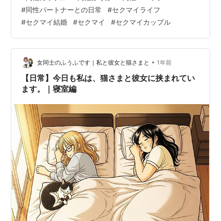
始 🍚 夕飯は“ほっと一息”タイム 🥢食事の時間は報告の時
#
同性パートナーとの日常
#
セクマイライフ
間 ☕ 夜のひととき 💤 就寝前のルーティン 白衣を脱いだ
#
セクマイ結婚
#
セクマイ
#
セクマイカップル
私を待っているのは、「おかえり」と足元にスリスリす
る猫さまです。そして、今日のごはんはまだですか？と
無言の圧をかけてくるまるい瞳。そう、私は白衣から部
屋着に着替え、次の…
•
女同士のふうふです｜私と彼女と猫さまと
1年前
【日常】今日も私は、猫さまと彼女に挟まれてい
ます。｜寝室編