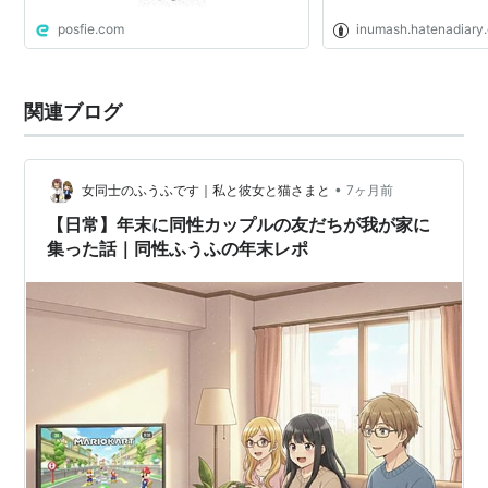
posfie.com
inumash.hatenadiary.
関連ブログ
•
女同士のふうふです｜私と彼女と猫さまと
7ヶ月前
【日常】年末に同性カップルの友だちが我が家に
集った話｜同性ふうふの年末レポ