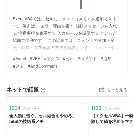
Excel VBAでは、セルにコメント（メモ）を追加できま
す。 例えば、 エラー理由を書く 自動メッセージを入れ
る 注意事項を表示する 入力ルールを説明する といった
場面で便利です。 この記事では、コメントの追加・変
更・削除・存在確認の方法を解説します。 コメントを追
加する基本 A1セルにコメントを追加する例です。 Sub
#
Excel
#
VBA
#
マクロ
#
セル
#
コメント
#
追加
AddComment() Range("A1").AddComment "ここを確認
#
メモ
#
AddComment
してください"End Sub 実行結果 実行すると、 A1↓ここ
を確認してください というコメントが追加されます。 セ
ルの右上に小さな印が表示され、マウスを合わせるとコ
ネットで話題
もっと見る
メントを確認できます。…
1604
1153
ブックマーク
ブックマーク
全人類に告ぐ。セル結合をやめろ。 -
【エクセルVBA】一
hibitの技術系メモ
除して値を埋めるマク