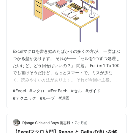
Excelマクロを書き始めたばかりの多くの方が、 一度はぶ
つかる壁があります。 それが――「セルを1つずつ処理し
たいけど、どう回せばいいの？」 問題。 For i = 1 To 100
でも書けそうだけど、もっとスマートで、ミスが少な
く、読みやすい方法があります。 それが今回の主役、
For Each ループ です。 🔍 For Each とは何か？ For Each
#
Excel
#
マクロ
#
For Each
#
セル
#
ガイド
は、「指定した範囲の要素を、先頭から順番に1つずつ処
#
テクニック
#
ループ
#
巡回
理する」ための構文です。 基本形 For Each 変数 In 対象
処理Next Excelマクロでは特に セル 行 列 シート ブック
を回すのに圧倒的によく使われます。 …
•
Django Girls and Boys 備忘録
7ヶ月前
【Excelマクロ入門】Range と Cells の違いを解