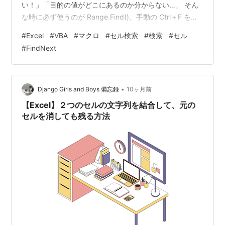
い！」「目的の値がどこにあるのか分からない…」 そん
な時に必ず使うのが Range.Find()。手動の Ctrl＋F を
「マクロで自動化」できる、とても強力な関数です。 🌱
#
Excel
#
VBA
#
マクロ
#
セル検索
#
検索
#
セル
Find の基本形 まずは最もシンプルな使い方から。 Dim
#
FindNext
rng As RangeSet rng =
Range("A1:A100").Find(What:="東京")If Not rng Is
Nothing Then MsgBox rng.Addr…
•
Django Girls and Boys 備忘録
10ヶ月前
【Excel】２つのセルの文字列を結合して、元の
セルを消しても残る方法