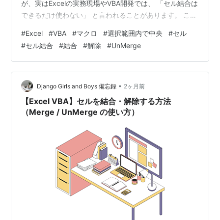
が、実はExcelの実務現場やVBA開発では、 「セル結合は
できるだけ使わない」 と言われることがあります。 この
記事では、 なぜセル結合が嫌われるのか 実際にどんな問
#
Excel
#
VBA
#
マクロ
#
選択範囲内で中央
#
セル
題が起きるのか 代わりに使われる「選択範囲内で中央」
#
セル結合
#
結合
#
解除
#
UnMerge
とは何か を分かりやすく解説します。 セル結合とは？
例えば、 A列 B列 C列 売上報告書 というタイトルを表示
したい場合、 A1:C1 を選択して 「セルを結合して中央揃
え」 を実行できます。 見た目は次のよう…
•
Django Girls and Boys 備忘録
2ヶ月前
【Excel VBA】セルを結合・解除する方法
（Merge / UnMerge の使い方）