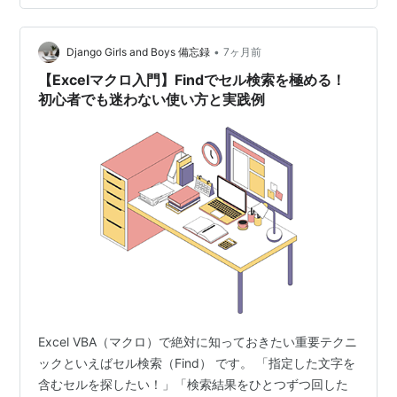
論から言うと、Range と Cells は「セルを指定する書き
方の違い」です。 ◆ Range：文字で指定する（人間に優
•
しい） Range("A1")Range(…
Django Girls and Boys 備忘録
7ヶ月前
【Excelマクロ入門】Findでセル検索を極める！
初心者でも迷わない使い方と実践例
Excel VBA（マクロ）で絶対に知っておきたい重要テクニ
ックといえばセル検索（Find） です。 「指定した文字を
含むセルを探したい！」「検索結果をひとつずつ回した