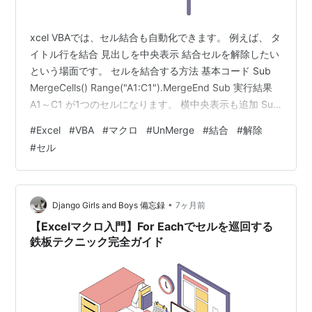
xcel VBAでは、セル結合も自動化できます。 例えば、 タ
イトル行を結合 見出しを中央表示 結合セルを解除したい
という場面です。 セルを結合する方法 基本コード Sub
MergeCells() Range("A1:C1").MergeEnd Sub 実行結果
A1～C1 が1つのセルになります。 横中央表示も追加 Sub
MergeAndCenter() With Range("A1:C1") .Merge
#
Excel
#
VBA
#
マクロ
#
UnMerge
#
結合
#
解除
.HorizontalAlignment = xlCenter End WithEnd Sub セル
#
セル
結合を解除する方法 Sub UnMergeCells() Range("A1:C…
•
Django Girls and Boys 備忘録
7ヶ月前
【Excelマクロ入門】For Eachでセルを巡回する
鉄板テクニック完全ガイド