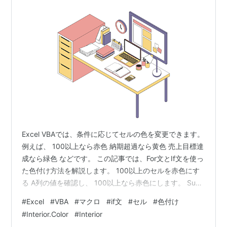
Excel VBAでは、条件に応じてセルの色を変更できます。
例えば、 100以上なら赤色 納期超過なら黄色 売上目標達
成なら緑色 などです。 この記事では、For文とIf文を使っ
た色付け方法を解説します。 100以上のセルを赤色にす
る A列の値を確認し、 100以上なら赤色にします。 Sub
ColorRed() Dim i As Long For i = 1 To 10 If Cells(i,
#
Excel
#
VBA
#
マクロ
#
if文
#
セル
#
色付け
1).Value >= 100 Then Cells(i, 1).Interior.Color = vbRed
#
Interior.Color
#
Interior
End If Next iEnd Sub 何をしている？ まずFor文でA1～