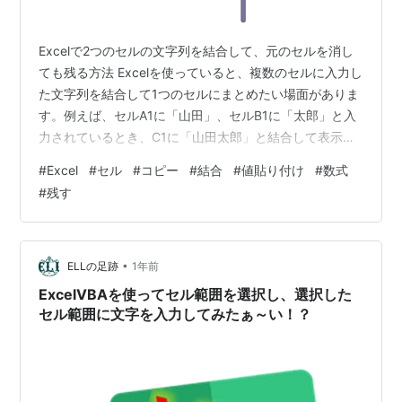
Excelで2つのセルの文字列を結合して、元のセルを消し
ても残る方法 Excelを使っていると、複数のセルに入力し
た文字列を結合して1つのセルにまとめたい場面がありま
す。例えば、セルA1に「山田」、セルB1に「太郎」と入
力されているとき、C1に「山田太郎」と結合して表示し
たい、というケースです。 ただし注意点として、単純に
#
Excel
#
セル
#
コピー
#
結合
#
値貼り付け
#
数式
数式で結合した場合は、元のセルを削除するとエラーに
#
残す
なってしまうことがあります。この記事では、元セルを
消しても残るようにする方法を紹介します。 1. 文字列を
結合する基本方法 まずは結合の基本から。 演算子 & を使
う =A1 & B1 この式をC1に入力すると、「山田太郎」と…
•
ELLの足跡
1年前
ExcelVBAを使ってセル範囲を選択し、選択した
セル範囲に文字を入力してみたぁ～い！？