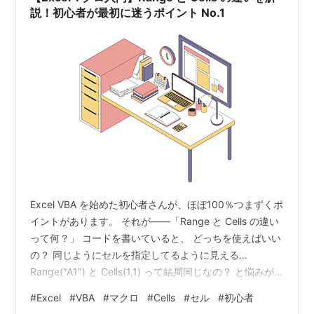
説！初心者が最初に迷うポイント No.1
Excel VBA を始めた初心者さんが、ほぼ100％つまずくポ
イントがあります。 それが――「Range と Cells の違い
って何？」 コードを書いていると、 どっちを使えばいい
の？ 同じようにセルを指定してるように見える…
Range("A1") と Cells(1,1) って結局同じなの？ と悩みが
ちです。 でも大丈夫。この記事でスッキリ理解できます
#
Excel
#
VBA
#
マクロ
#
Cells
#
セル
#
初心者
✨ ■ Range と Cells は “セルの指定方法” が違うだけ 結