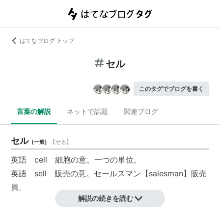
はてなブログ トップ
セル
このタグでブログを書く
言葉の解説
ネットで話題
関連ブログ
セル
(
一般
)
【
せる
】
英語 cell 細胞の意。一つの単位。
英語 sell 販売の意。セールスマン【salesman】販売
員。
解説の続きを読む
セル
(
音楽
)
【
せる
】