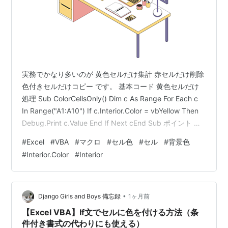
実務でかなり多いのが 黄色セルだけ集計 赤セルだけ削除
色付きセルだけコピー です。 基本コード 黄色セルだけ
処理 Sub ColorCellsOnly() Dim c As Range For Each c
In Range("A1:A10") If c.Interior.Color = vbYellow Then
Debug.Print c.Value End If Next cEnd Sub ポイント セ
ル背景色取得 c.Interior.Color よく使う色 色 定数 赤
#
Excel
#
VBA
#
マクロ
#
セル色
#
セル
#
背景色
vbRed 黄 vbYellow 青 vbBlue RGB指定も可能 RGB(255,
#
Interior.Color
#
Interior
200, 200) 色を…
•
Django Girls and Boys 備忘録
1ヶ月前
【Excel VBA】If文でセルに色を付ける方法（条
件付き書式の代わりにも使える）