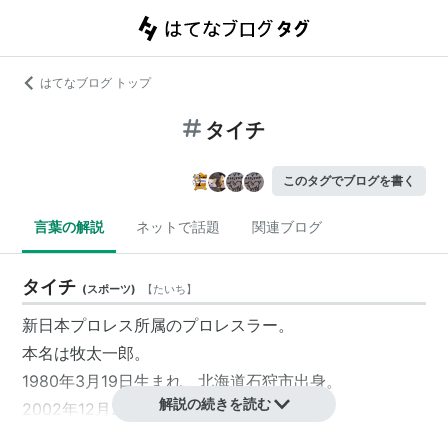
はてなブログ トップ
タイチ
このタグでブログを書く
言葉の解説
ネットで話題
関連ブログ
タイチ
(
スポーツ
)
【
たいち
】
新日本プロレス所属のプロレスラー。
本名は牧太一郎。
1980年3月19日生まれ、北海道石狩市出身。
解説の続きを読む
2002年12月2日デビュー。