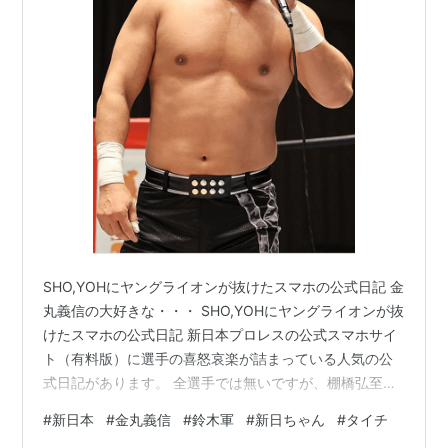
SHO,YOHにヤングライオンが抜けたスマホの公式日記 金
丸義信の大好きな・・・ SHO,YOHにヤングライオンが抜
けたスマホの公式日記 新日本プロレスの公式スマホサイ
ト（有料版）に選手の喜怒哀楽が詰まっている人気の公
式日記があります。 全選手では無いですが、棚橋弘至や
後藤洋央紀、そしてロスインゴ・ベルナブレス・デ・ハ
#
新日本
#
金丸義信
#
鈴木軍
#
新日ちゃん
#
タイチ
ポンは全メンバーが執筆している公式日記。 しかし、こ