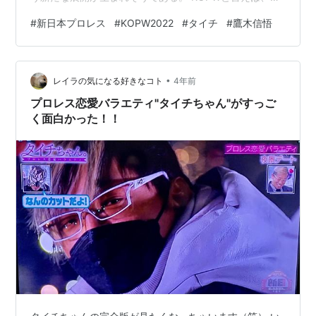
戦者同士がルールを提案し、 それをファン投票により決
#
新日本プロレス
#
KOPW2022
#
タイチ
#
鷹木信悟
めるのが通常であるが、 今回はその場をなんと試合前の
リング上でお客様にプレゼンし、 発表するという試みを
行う。 タイチと鷹木信悟という弁の立つ二人だからこそ
•
成り立つ企画と言えるが、 これにより多くのファンが
レイラの気になる好きなコト
4年前
KOPWに目を向けることは事実だろう。 今回二人が提案
プロレス恋愛バラエティ"タイチちゃん"がすっご
したルールは、 タ…
く面白かった！！