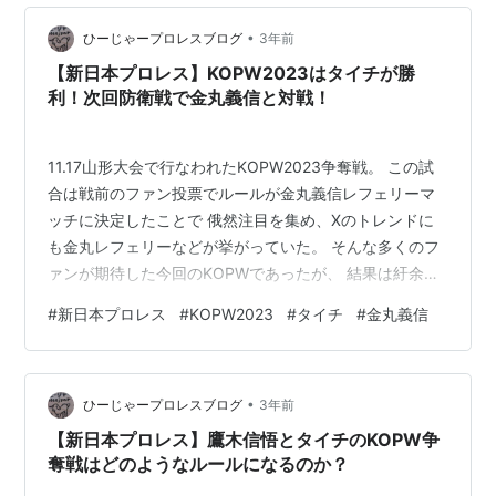
ニ K-5598 レイブンウインターグローブ IRON JIAS 電熱
グローブ RSタイチ RST655 e-HEATプロテクショ…
•
ひーじゃープロレスブログ
3年前
【新日本プロレス】KOPW2023はタイチが勝
利！次回防衛戦で金丸義信と対戦！
11.17山形大会で行なわれたKOPW2023争奪戦。 この試
合は戦前のファン投票でルールが金丸義信レフェリーマ
ッチに決定したことで 俄然注目を集め、Xのトレンドに
も金丸レフェリーなどが挙がっていた。 そんな多くのフ
ァンが期待した今回のKOPWであったが、 結果は紆余曲
折の末、最後は金丸義信の代役として登場した レッドシ
#
新日本プロレス
#
KOPW2023
#
タイチ
#
金丸義信
ューズ海野のカウントでタイチが勝利し王座を奪還し
た。 これによりSHOは防衛をすることなくタイトルを失
い、 HOTとの抗争も終わるかと思われたが、 タイチは次
•
の挑戦者に金丸義信を指名したことで両軍の抗争は まだ
ひーじゃープロレスブログ
3年前
まだ続きそうな展開となっている。 そもそもの今回の両
【新日本プロレス】鷹木信悟とタイチのKOPW争
軍の抗争のきっか…
奪戦はどのようなルールになるのか？