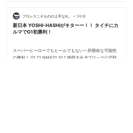
こにきて、ROPPONGI 3Kの解散によりYOHとSHOが日
記を卒業。 更には、ヤングライオンの辻と上村が海外遠
•
征のため卒業と一気に当番制でもある日記のメンバーに
プロレスこそものの上手なれ。
5年前
欠員が出てしまいます。 その事情が多少あると思います
新日本 YOSHI-HASHIがキターー！！ タイチにカ
が、満を持し…
ルマでG1初勝利！