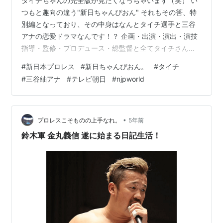
タイチちゃんの完全版が見たくなっちゃいます（笑） い
つもと趣向の違う"新日ちゃんぴおん" それもその筈、特
別編となっており、その中身はなんとタイチ選手と三谷
アナの恋愛ドラマなんです！？ 企画・出演・演出・演技
指導・監修・プロデュース・総監督と全てタイチさん
（笑） スタジオコメンテーターに金丸おじさんに、デス
#
新日本プロレス
#
新日ちゃんぴおん。
#
タイチ
ペラード選手、そして友情出演にDOUKI選手のほぼほぼ
#
三谷紬アナ
#
テレビ朝日
#
njpworld
鈴木軍総出です（笑） 皆、仲良しですねぇ。 見知らぬ二
人の設定で、一緒にペットカフェに行ったり、夜景を見
たり、DOUKIさんに絡まれたりと・・・（笑） もう、東
京タイチストーリーと言っていい程の出来栄え！久しぶ
•
プロレスこそものの上手なれ。
5年前
りに劇中で流れた、「ラブスト…
鈴木軍 金丸義信 遂に始まる日記生活！