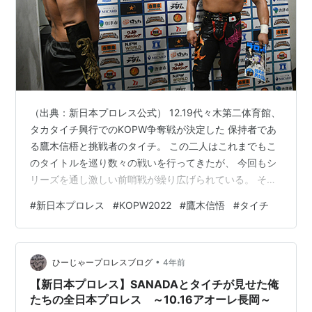
（出典：新日本プロレス公式） 12.19代々木第二体育館、
タカタイチ興行でのKOPW争奪戦が決定した 保持者であ
る鷹木信梧と挑戦者のタイチ。 この二人はこれまでもこ
のタイトルを巡り数々の戦いを行ってきたが、 今回もシ
リーズを通し激しい前哨戦が繰り広げられている。 そん
な二人の戦いだが今シリーズはリングアウトという攻防
#
新日本プロレス
#
KOPW2022
#
鷹木信悟
#
タイチ
が ポイントとなる戦いが続いていた。 👇 21日 後楽園 両
者リングアウト 22日 後楽園 両者リングアウト 23日 立川
タイチ リングアウト勝利 25日 桐生 鷹木 リングアウト勝
•
利 そしてこのような攻防が続いていた両者だが、 26日の
ひーじゃープロレスブログ
4年前
藤沢大会では両者リングアウトののち、 再試…
【新日本プロレス】SANADAとタイチが見せた俺
たちの全日本プロレス ～10.16アオーレ長岡～