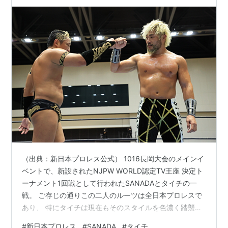
（出典：新日本プロレス公式） 1016長岡大会のメインイ
ベントで、新設されたNJPW WORLD認定TV王座 決定ト
ーナメント1回戦として行われたSANADAとタイチの一
戦。 ご存じの通りこの二人のルーツは全日本プロレスで
あり、 特にタイチは現在もそのスタイルを色濃く踏襲し
ている。 そしてこの日はワールドの特別解説として 全日
#
新日本プロレス
#
SANADA
#
タイチ