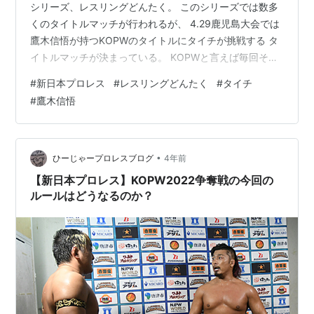
シリーズ、レスリングどんたく。 このシリーズでは数多
くのタイトルマッチが行われるが、 4.29鹿児島大会では
鷹木信悟が持つKOPWのタイトルにタイチが挑戦する タ
イトルマッチが決まっている。 KOPWと言えば毎回その
ルール決定が注目されるが、 今回に関しては挑戦者のタ
#
新日本プロレス
#
レスリングどんたく
#
タイチ
イチが鷹木信悟にルールを一任するという展開を見せて
#
鷹木信悟
いる。 👇 鷹木、俺はよ、お前とやるんだったらシングル
（マッチ）でも何でもいいって言ったよ。けどな、
（4.29鹿児島で）そのベルト懸けてくれるらしいじゃね
ぇかよ!? だったら、だったら、ありがたく挑戦させても
•
ひーじゃープロレスブログ
4年前
らうよ（※大拍手）。…
【新日本プロレス】KOPW2022争奪戦の今回の
ルールはどうなるのか？