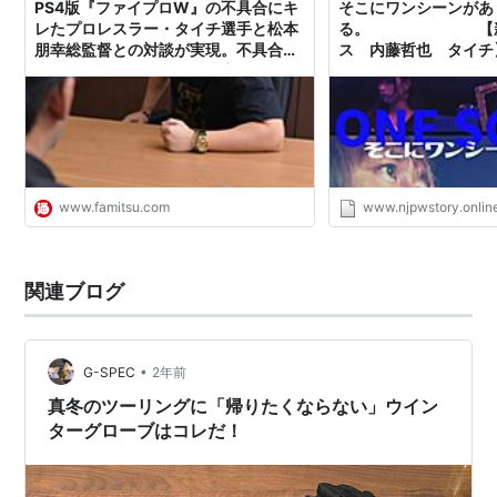
PS4版『ファイプロW』の不具合にキ
そこにワンシーンがあ
レたプロレスラー・タイチ選手と松本
る。 【新日
朋幸総監督との対談が実現。不具合の
ス 内藤哲也 タイチ】
真相に迫る。緊急会見も決定！(1/3) -
レスを物語る！
ファミ通.com
www.famitsu.com
www.njpwstory.onlin
関連ブログ
•
G-SPEC
2年前
真冬のツーリングに「帰りたくならない」ウイン
ターグローブはコレだ！