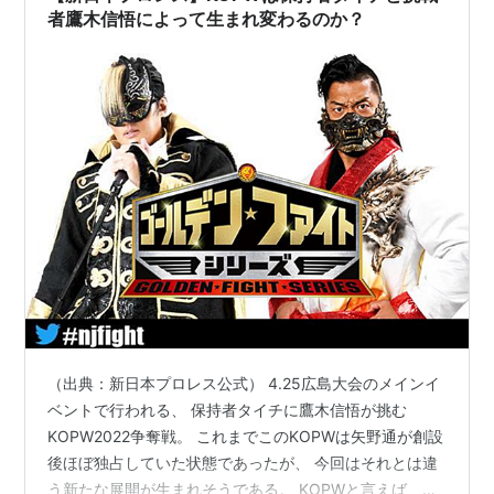
者鷹木信悟によって生まれ変わるのか？
（出典：新日本プロレス公式） 4.25広島大会のメインイ
ベントで行われる、 保持者タイチに鷹木信悟が挑む
KOPW2022争奪戦。 これまでこのKOPWは矢野通が創設
後ほぼ独占していた状態であったが、 今回はそれとは違
う新たな展開が生まれそうである。 KOPWと言えば、対