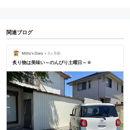
関連ブログ
•
Mitiru's Diary
3ヶ月前
炙り物は美味い～のんびり土曜日～☆