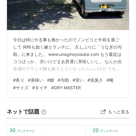
今日は特にやる事も無かったのでノンビリと午前を過ご
して 何時も如く嫁とランチに。 久しぶりに「うなぎの与
助」に来ました。 www.unaginoyosuke.com もう最近は
ココばっか。 安いけどまあ普通に美味しいし。 なんか浜
名湖のブランド鰻も扱うようになったらしいけど うちら
は普通ので。 １匹分で2200円はお安いよね。 昔のよう
#
炙り
#
美味い
#
鰻
#
与助
#
安い
#
泥臭さ
#
靴
なドロ臭さも無く、焼きも上手くなって全然美味しいで
#
サイズ
#
タイチ
#
DRY MASTER
す。 昼からは ハンターに乗ってバイクショップに。 そ
ろそろ 靴をちゃんと見ないとねって事で。 靴は同じサイ
ズ表記でもメーカーで大きさが違うので確かめないと。
ネットで話題
もっと見る
で、色々と試したんですが やはり今と同じタイチのDR…
30
20
ブックマーク
ブックマーク