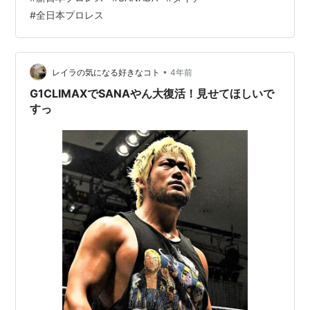
本プロレスの元四天王、またタイチの師匠である 川田利
#
全日本プロレス
明が登場するというサプライズがあった。 この川田利明
の登場というスパイスで、 この日の会場は新日本プロレ
スではなく、 完全に全日本プロレスという雰囲気が出来
上がった。 そして二人の試合を通しての内容を見ても、
•
レイラの気になる好きなコト
4年前
全日本プロ…
G1CLIMAXでSANAやん大復活！見せてほしいで
すっ