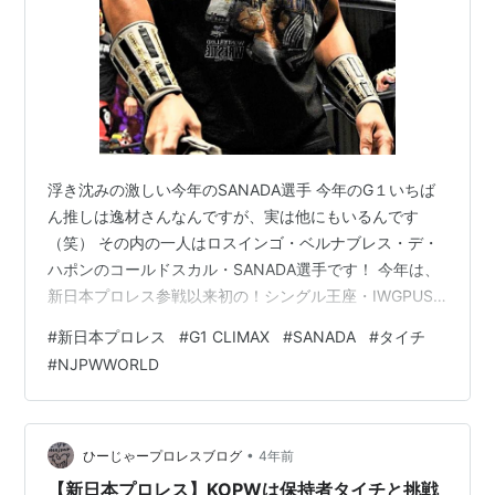
浮き沈みの激しい今年のSANADA選手 今年のG１いちば
ん推しは逸材さんなんですが、実は他にもいるんです
（笑） その内の一人はロスインゴ・ベルナブレス・デ・
ハポンのコールドスカル・SANADA選手です！ 今年は、
新日本プロレス参戦以来初の！シングル王座・IWGPUS
ヘビー級王座に戴冠し、上昇気流に乗ったのも束の
#
新日本プロレス
#
G1 CLIMAX
#
SANADA
#
タイチ
間・・・目の負傷で長期欠場の王座返上となってしまい
#
NJPWWORLD
ます。 そして、復帰後即のUS王座挑戦もウィル・オスプ
レイ選手に阻まれます。 もう、こうなれば３年振りの真
夏の祭典・G1CLIMAX32での大復活、優勝しかありませ
ん！ Bブロックの初戦はいきない現IWGP世界ヘビー級王
•
ひーじゃープロレスブログ
4年前
者 スイッチブレー…
【新日本プロレス】KOPWは保持者タイチと挑戦