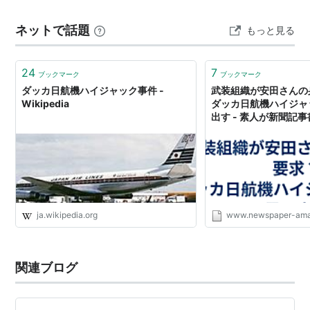
童子家族は、世間からの嫌がらせの逆風で、妻・由美子
ネットで話題
もっと見る
は精神崩…
24
7
ブックマーク
ブックマーク
ダッカ日航機ハイジャック事件 -
武装組織が安田さんの
Wikipedia
ダッカ日航機ハイジャ
出す - 素人が新聞記
ja.wikipedia.org
www.newspaper-am
関連ブログ