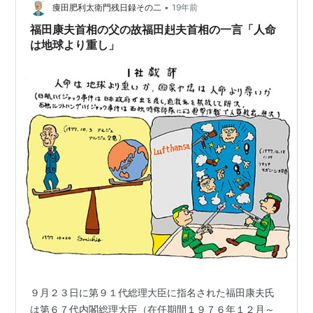
•
痩田肥利太衛門残日録その二
19年前
福田康夫首相の父の故福田赳夫首相の一言「人命
は地球より重し」
９月２３日に第９１代総理大臣に指名された福田康夫氏
は第６７代内閣総理大臣（在任期間１９７６年１２月～