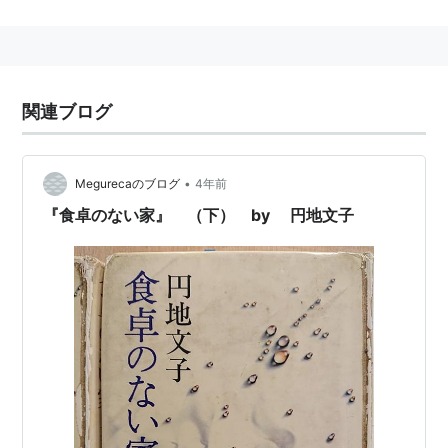
1977年9月28日、パリ発羽田行きの日本航空機472便
（DC-8、乗員14名、乗客137名、犯人グループ5名）
が、経由地のインド、ボンベイ空港を離陸直後、拳銃、
手投げ弾などで武装した日本赤軍グループ5名によりハ
関連ブログ
イジャックされた。同機はバングラデシュのダッカ国際
空港に強行着陸、犯人グループは人質の身代金としてア
•
Megurecaのブログ
4年前
メリカドルで600万ドル（当時の為替レートで約16億
円）と、日本で服役および勾留中の、メンバー及び日本
『食卓のない家』 （下） by 円地文子
赤軍に加えようと目をつけた囚人（新左翼活動家や、
「獄中闘争」を評価した一般刑事犯）9名の釈放を要求
し、これが拒否された場合、または回答が無い場合は人
質を順次殺害すると警告した。