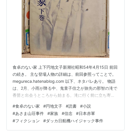
食卓のない家 上下円地文子新潮社昭和54年4月15日 前回
の続き。 主な登場人物の詳細は、前回参照ってことで。
megureca.hatenablog.com 以下、ネタバレあり。 物語
は、2月、小雨が降る中、鬼童子信之が旅先の那智の滝で
香苗と出会うところから始まる。滝に行く前に立ち寄っ
た「お告らせお婆」(霊媒師）でも見かけたこの若い女性
#
食卓のない家
#
円地文子
#
読書
#
小説
と、滝でも出会い、香苗の方から信之に「また会います
#
あさま山荘事件
#
家族
#
信念
#
日本赤軍
ね」と声をかけてきたのだった。旅行者として出会った
#
フィクション
#
ダッカ日航機ハイジャック事件
二人は、いくつか言葉を交わして別れる。 すでに、長
男・乙彦が過激派一連事件で逮捕された1年後の設定。鬼