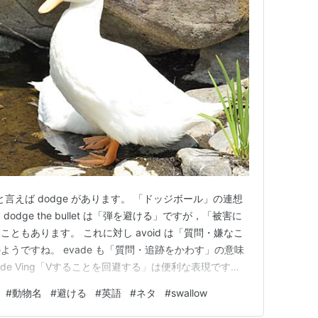
と言えば dodge があります。 「ドッジボール」の連想
dge the bullet は「弾を避ける」ですが，「被害に
ともあります。 これに対し avoid は「質問・嫌なこ
うですね。 evade も「質問・追跡をかわす」の意味
evade Ving「Vすることを回避する」は便利な表現です
dge! の代わりに Duck! と叫んでいることがありま
#
動物名
#
避ける
#
英語
#
ネタ
#
swallow
うな意味なんでしょう…