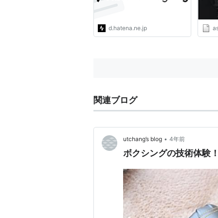
d.hatena.ne.jp
a
関連ブログ
•
utchang’s blog
4年前
ボクシングの技術体験