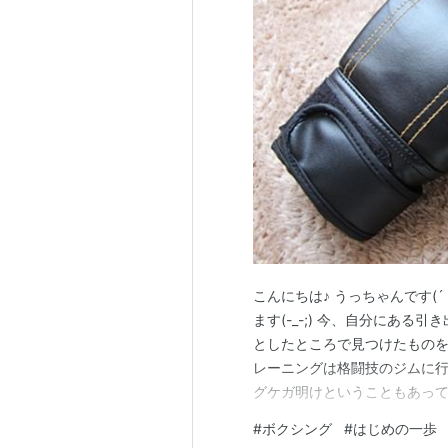
こんにちは♪ うっちゃんです(
ます(-_-;) 今、自分にあ
としたところで見つけたものを
レーニングは格闘技のジムに行
グケガ明けということもあって
グの練習を体験しました😊と
#
ボクシング
#
はじめの一歩
います♪ ダッキングとは顔面