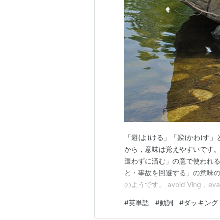
「避(よ)ける」「躱(かわ)す」
から，意味は覚えやすいです。 do
遭わずに済む」の意で使われるこ
と・事故を回避する」の意味のよ
のようです。 avoid Ving，
ね。 さて，映画を見ていると Do
#
英単語
#
動詞
#
ダッキング
す。 duck も dodge のよ