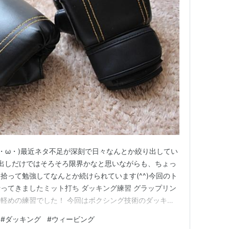
´・ω・)最近ネタ不足が深刻で日々なんとか絞り出してい
る引き出しだけではそろそろ限界かなと思いながらも、ちょっ
拾って勉強してなんとか続けられています(^^)今回のト
ってきましたミット打ち ダッキング練習 グラップリン
軽めの練習でした！ 今回はボクシング技術のダッキン
いうことで今回はダッキングについてお話ししようと思
#
ダッキング
#
ウィービング
へのストレートやフックなどのパンチを避ける技術です！