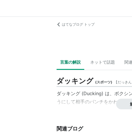
はてなブログ トップ
言葉の解説
ネットで話題
関
ダッキング
(
スポーツ
)
【
だっきん
ダッキング (Ducking) は、
うにして相手のパンチをかわす戦法
関連ブログ