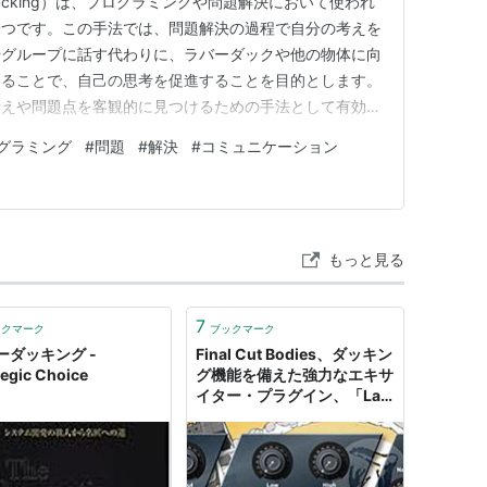
Ducking）は、プログラミングや問題解決において使われ
一つです。この手法では、問題解決の過程で自分の考えを
やグループに話す代わりに、ラバーダックや他の物体に向
することで、自己の思考を促進することを目的とします。
考えや問題点を客観的に見つけるための手法として有効で
説明することで、自分の考えやロジックの欠陥や矛盾を見
グラミング
#
問題
#
解決
#
コミュニケーション
ーダックや他の物体に向かって話すことで、自分自身を客
てより深く考…
もっと見る
7
ックマーク
ブックマーク
ーダッキング -
Final Cut Bodies、ダッキン
tegic Choice
グ機能を備えた強力なエキサ
イター・プラグイン、「La
Petite Excite」を無償配布
中！