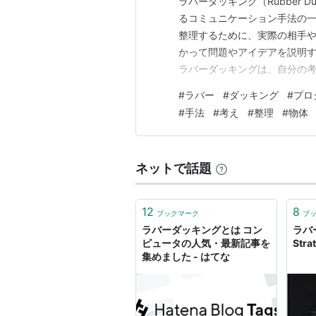
ラバーダッキング（Rubber 
るコミュニケーション手法の
整理するために、実際の相手
かって問題やアイデアを説明
ラバーダッキングは、自分の
す。問題解決の過程で何かに
#
ラバー
#
ダッキング
#
プロ
つけることができます。ラバ
#
手法
#
考え
#
整理
#
物体
観的な立場に置き、問題につい
ネットで話題
12
8
ブックマーク
ブ
ラバーダッキングとは コン
ラバ
ピュータの人気・最新記事を
Stra
集めました - はてな