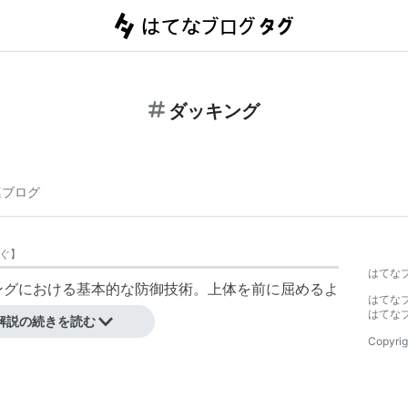
ダッキング
連ブログ
ぐ
】
はてな
ボクシングにおける基本的な防御技術。上体を前に屈めるよ
はてな
をこう呼ぶ
はてな
解説の続きを読む
Copyrig