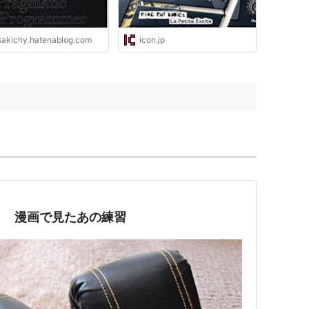
sakichy.hatenablog.com
icon.jp
！ 漫画で見たあの練習