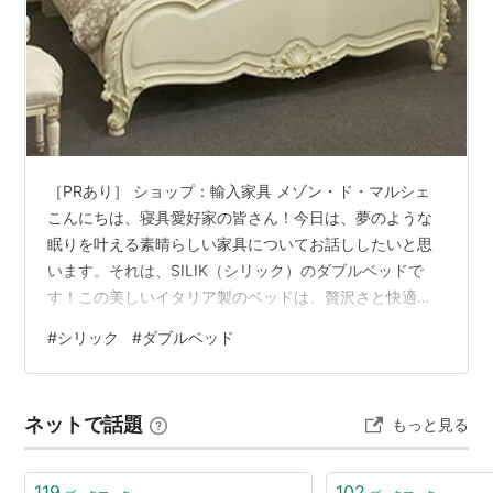
［PRあり］ ショップ：輸入家具 メゾン・ド・マルシェ
こんにちは、寝具愛好家の皆さん！今日は、夢のような
眠りを叶える素晴らしい家具についてお話ししたいと思
います。それは、SILIK（シリック）のダブルベッドで
す！この美しいイタリア製のベッドは、贅沢さと快適さ
を兼ね備え、お部屋にロマンティックでエレガントな雰
#
シリック
#
ダブルベッド
囲気をもたらします。 幅182cmの広々としたサイズで、
あなたとパートナーがリラックスして眠るのに最適で
す。このベッドは、高級なロココ調のデザインで、ホワ
ネットで話題
もっと見る
イトの色合いが清潔感と明るさを演出します。部屋に一
体感をもたらし、上品な雰囲気を作り出すこと間違いな
しです。 SILIKのベッドは、その…
119
102