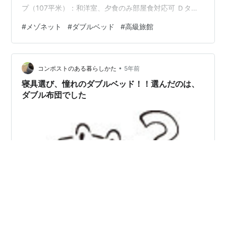
プ（107平米）：和洋室、夕食のみ部屋食対応可 Ｄタイ
プ（139平米）：和洋室、メゾネット Ｅタイプ（90平
#
メゾネット
#
ダブルベッド
#
高級旅館
米）：和洋室、ベッドルーム２部屋（ツイン＋ダブル）
Ｆタイプ（69平米）：洋室、メゾネット（ダブルべッ
ド） Ｇタイプ（69平米）：洋室、メゾネット（ツインべ
•
ッド） お値段はＤ＞Ａ＞Ｂ＝Ｃ＞Ｅ＞Ｆ＝Ｇの順番。
コンポストのある暮らしかた
5年前
Ｂ・Ｃタイプは同スペックですが、お部屋の間取りと眺
寝具選び、憧れのダブルベッド！！選んだのは、
望が異なります。 安…
ダブル布団でした