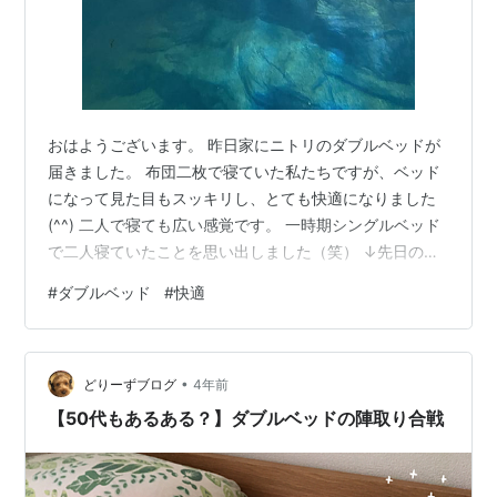
おはようございます。 昨日家にニトリのダブルベッドが
届きました。 布団二枚で寝ていた私たちですが、ベッド
になって見た目もスッキリし、とても快適になりました
(^^) 二人で寝ても広い感覚です。 一時期シングルベッド
で二人寝ていたことを思い出しました（笑） ↓先日の海
遊館↓
#
ダブルベッド
#
快適
•
どりーずブログ
4年前
【50代もあるある？】ダブルベッドの陣取り合戦