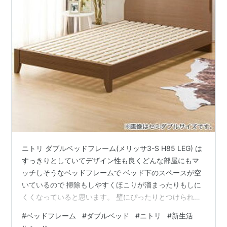
ニトリ ダブルベッドフレーム(メリッサ3-S H85 LEG) は
すっきりとしていてデザイン性も良くどんな部屋にもマ
ッチしそうなベッドフレームで ベッド下のスペースが空
いているので 掃除もしやすくほこりが溜まったりもしに
くくなっていると思います。 壁にぴったりとつけられる
フラットなヘッドボードなので 部屋全体を有効的に使う
#
ベッドフレーム
#
ダブルベッド
#
ニトリ
#
新生活
ことも可能になっています。 エントリーでP5倍！[幅