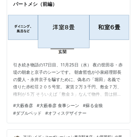
パートメシ（前編）
引き続き物語の17日目、11月25日（水） 夜の世田谷・赤
堤の朝倉と京子のシーンです。 朝倉哲也が小泉経理部長
の愛人・永井京子を騙すために、偽名の「堀田」名義で
借りた赤松荘２０５号室。 家賃２万３千円、敷金７万、
権利が５万 そういえば「敷金３」なんて物件、昔は頻繁
に見たなあ・・ 不景気な今はそんなことやったら借り手
#
大藪春彦
#
大藪春彦 食事シーン
#
蘇る金狼
がつかないから、まず見ませんね。 「礼金２」だって、
#
ダブルベッド
#
オフィスデザイナー
かなり強気でないとできない気がする。 昔は「礼２敷
３」なんてザラだったのに。 食堂（朝倉の家）の間取り
を考える 「家具は食器の一部だ」・・・なるほど、名言
アブレイズ・コーポレーション東京駅本店～お部屋探しの冒