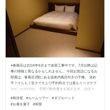
※春風荘は2024年6月まで改装工事中です。7月以降は記
事の情報と異なるかもしれません。 今回お世話になるお
部屋は、春風荘2階にある温泉内風呂付きの千種。 決め
手？そらもう安さですよ🙄予約時点では最もリーズナブ
ルだったのでね。 玄関で館内履きを脱ぎます。ほぼフラ
ットで段差の少ない造りだけど、もちろん部屋に着くま
#
和洋室
#
ルームツアー
#
ダブルベッド
では階段移動がありますです。 玄関ドアを開けたとこ
#
お着き菓子
#
和室
ろ。何気にここの床がなぐり加工で心地よかった。 左手