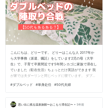
こんにちは、どりーです。 どりーはこんな人 2017年か
ら大学事務（派遣、嘱託）をしています2児の母（大学
生）で、子育て卒業間近です5年間シカゴに家族で滞在し
ていました（駐在生活）ちょっとだけ英語ができます 我
が家では夫ダーリンと同じベッドに寝ています。 ダブル
ベッドではなく、実際は最近買い替えたクイーンサイズ
#
ダブルベッド
#
単身赴任
#
50代夫婦
です。 普段は単身赴任なダーリンなので、私一人で広々
とクイーンサイズベッドに寝ているのです。 はい。とっ
ても快適ですよ。 でも、ダーリンが自宅に帰ってきたと
•
きには一緒に寝ます。
思い出に残る温泉旅館〜おこもり滞在記〜
5年前