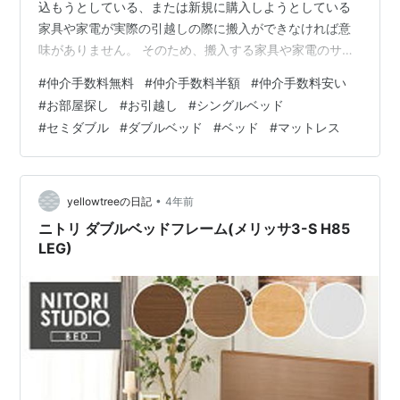
込もうとしている、または新規に購入しようとしている
家具や家電が実際の引越しの際に搬入ができなければ意
味がありません。 そのため、搬入する家具や家電のサイ
ズをあらかじめ把握しておくということは非常に重要と
#
仲介手数料無料
#
仲介手数料半額
#
仲介手数料安い
なります。 テレビやテレビ台、冷蔵庫、洗濯機、机、チ
#
お部屋探し
#
お引越し
#
シングルベッド
ェストなどなど測っておくべきものは多いのですが、特
#
セミダブル
#
ダブルベッド
#
ベッド
#
マットレス
にお部屋のサイズに重大な影響を及ぼすのがベッドで
す。 一人暮らしにせよ、二人暮らしにせよ、ファミリー
にせよ、ベッドのサイズがそのお部屋の大きな部分を占
有することとなります。 そのため、他の家具…
•
yellowtreeの日記
4年前
ニトリ ダブルベッドフレーム(メリッサ3-S H85
LEG)