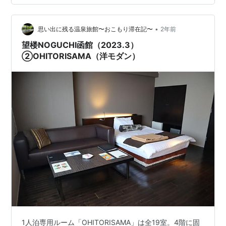
がベッドルーム、右手が主室で、正面奥は押し入れ。 ま
ずは主室から。 広さは8畳ほど。広縁付きなのもあって2
人で寛ぐには充分な広さ。 すっきり落ち着いた雰囲気の
•
思い出に残る温泉旅館〜おこもり滞在記〜
2年前
和室。 きちんとお手入れされ…
望楼NOGUCHI函館（2023.3）
②OHITORISAMA（洋モダン）
1人泊専用ルーム「OHITORISAMA」は全19室。4階に固