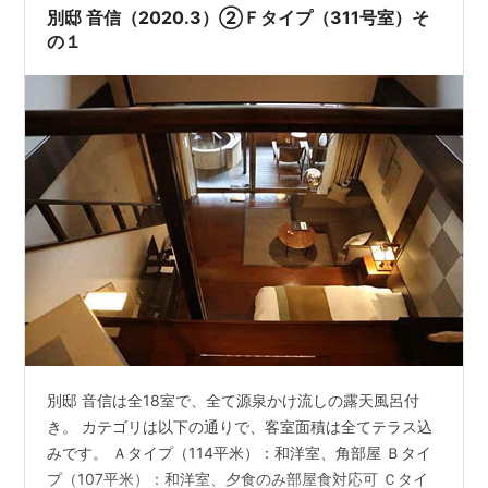
別邸 音信（2020.3）②Ｆタイプ（311号室）そ
の１
別邸 音信は全18室で、全て源泉かけ流しの露天風呂付
き。 カテゴリは以下の通りで、客室面積は全てテラス込
みです。 Ａタイプ（114平米）：和洋室、角部屋 Ｂタイ
プ（107平米）：和洋室、夕食のみ部屋食対応可 Ｃタイ