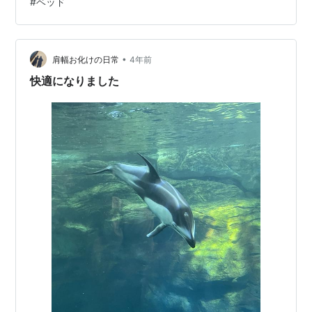
#
ベッド
122.4cm] セミダブルベッドフレーム(メリッサ3-S H85
LEG) ベッド ベッドフレーム すのこベッド セミダブル ニ
トリ 【配送員設置】 【5年保証】
•
肩幅お化けの日常
4年前
快適になりました