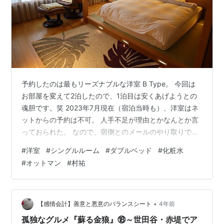
予約したのは最もリーズナブルな洋室 B Type。 今回は
お部屋を変えて2泊したので、1泊目は安くあげようとの
魂胆です。笑 2023年7月現在（宿泊当時も）、洋室はネ
ットからの予約は不可。 人手不足が理由とかなんとか言
っておられた。 なので、宿側とのメールのやり取りで直
接予約しました！ 個人的には温泉付きでなければ値段＞
#
洋室
#
シングルルーム
#
ダブルベッド
#
化粧水
＞＞広さ・ロケーションです。 アサインされたのは2階
#
オットマン
#
村祐
の202 芙蓉。 階段・エレベーターともに近く、大浴場や
談話室へのアクセスは良好でした。 玄関近く（写真右
手）に姿見があります。 玄関はオートライトでした。 滞
在中は廊下や周囲の物音はほとんど気にならず。 トイレ
•
【感情会計】善意と悪意のバランスシート
4年前
はウォッシュレ…
孤独なグルメ『蘇る金狼』⑱～世田谷・赤堤でア