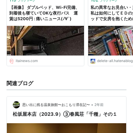
ブックマーク
ブックマーク
【画像】 ダブルベッド、Wi-Fi完備、
私の異常なお見合い・
到着後も寝ていてOKな夜行バス 運
私は如何にしてＥＤの
賃は5200円 : 痛いニュース(ﾉ∀`)
ッドで女房を抱くため
フォーアフターするに
Everything You’ve E
itainews.com
delete-all.hatenablo
関連ブログ
•
思い出に残る温泉旅館〜おこもり滞在記〜
2年前
松坂屋本店（2023.9）③春風荘「千種」その１