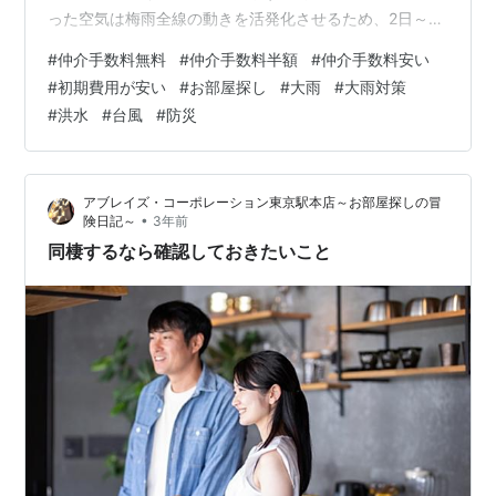
った空気は梅雨全線の動きを活発化させるため、2日～3
日にかけて関東に置いても大雨が降る恐れがあります。
#
仲介手数料無料
#
仲介手数料半額
#
仲介手数料安い
局地的にはバケツをひっくりかのような大雨が降る所も
#
初期費用が安い
#
お部屋探し
#
大雨
#
大雨対策
あると予想されています。 本格的な台風シーズンの前で
#
洪水
#
台風
#
防災
すが、本日は大雨の際に注意することと、水害ハザード
マップについてお話ししたいと思います。 ◆大雨による
災害は毎年発生している 日本では、季節の変わり目に梅
アブレイズ・コーポレーション東京駅本店～お部屋探しの冒
雨前線や秋雨前線が停滞し、しばし…
•
険日記～
3年前
同棲するなら確認しておきたいこと