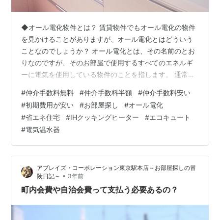
◆オール電化物件とは？ 賃貸物件でもオール電化の物件
を見かけることがありますが、オール電化とはどういう
ことなのでしょうか？ オール電化とは、その名前のとお
りなのですが、そのお部屋で使用するすべてのエネルギ
ーに電気を使用している物件のことを指します。 通常の
物件であれば、お風呂や、キッチンの湯沸かしやコンロ
#
仲介手数料無料
#
仲介手数料半額
#
仲介手数料安い
の火力にはガスを使用していることが多いですが、オー
#
初期費用が安い
#
お部屋探し
#
オール電化
ル電化の物件では、湯沸かしやコンロの火力（実際には
#
省エネ住宅
#
IHクッキングヒーター
#
エコキュート
火力ではないですが・・・）も電気でまかないます。 そ
#
電気温水器
の省エネ性からも、これからますます普及をしていきそ
うなオール電化の物件ですが、メリットもあればデメリ
ットもあります。 本日はそんなオール電化物…
アブレイズ・コーポレーション東京駅本店～お部屋探しの冒
•
険日記～
3年前
町内会費や自治会費って支払う必要あるの？