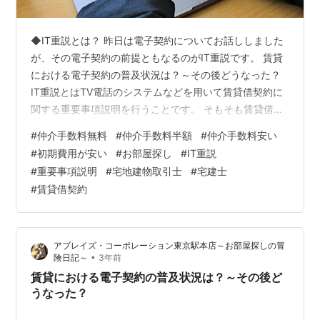
◆IT重説とは？ 昨日は電子契約についてお話ししました
が、その電子契約の前提ともなるのがIT重説です。 賃貸
における電子契約の普及状況は？～その後どうなった？
IT重説とはTV電話のシステムなどを用いて賃貸借契約に
関する重要事項説明を行うことです。 そもそも賃貸借契
約書への記入や捺印は郵送で行うことは違法ではなく、
#
仲介手数料無料
#
仲介手数料半額
#
仲介手数料安い
一般的に行われていることではありましたが、重要事項
#
初期費用が安い
#
お部屋探し
#
IT重説
説明については宅地建物取引士（以下、宅建士）という
#
重要事項説明
#
宅地建物取引士
#
宅建士
資格を持った者が、対面で重要事項説明を行わなければ
#
賃貸借契約
ならなかったのですが、2017年からパソコンやテレビ、
タブレットなど対面とほぼ変わらない状況で、双方向に
やり取りの出来る環境であれば遠…
アブレイズ・コーポレーション東京駅本店～お部屋探しの冒
•
険日記～
3年前
賃貸における電子契約の普及状況は？～その後ど
うなった？