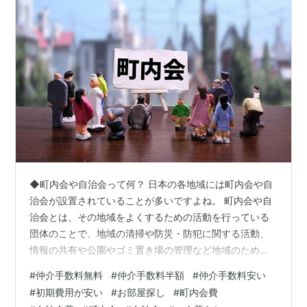
◆町内会や自治会って何？ 日本の各地域には町内会や自
治会が設置されていることが多いですよね。 町内会や自
治会とは、その地域をよくするための活動を行っている
団体のことで、地域の清掃や防災・防犯に関する活動、
情報の共有や公園やゴミ置き場の管理など地域のために
様々な活動を行っています。 そのような町内会や自治会
#
仲介手数料無料
#
仲介手数料半額
#
仲介手数料安い
の活動の下支えとなるのが、町内会費や自治会費となり
#
初期費用が安い
#
お部屋探し
#
町内会費
ますが、はたして、これらの費用は支払う必要はあるの