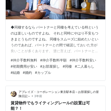
◆同棲するなら パートナーと同棲を考えている時という
のは楽しいものですよね。 それと同時にやはり不安もつ
きまとうものですよね。 同棲をスムーズに始めたいとい
うのであれば、パートナーとの間で確認しておいた方が
良いことが多くあります。 逆に言えば、パートナーと確
認をせずに勢いで同棲を始めてしまうと、最初はよいで
#
仲介手数料無料
#
仲介手数料半額
#
仲介手数料安い
すが、徐々に綻びが出てきてしまう・・・なんていうこ
#
初期費用が安い
#
お部屋探し
#
同棲
#
二人暮らし
とにもなりかねせん。 そのようなことがないように、本
#
結婚
#
婚約
#
カップル
日は同棲を始める際の注意点と確認した方が良いことに
ついてお話ししていきたいと思います。 ◆同棲での注意
点 まずは、同棲をする際の注意点についてお話ししてい
アブレイズ・コーポレーション東京駅本店～お部屋探しの冒
こうと思います。 同棲は楽しいもので…
•
険日記～
3年前
賃貸物件でもライティングレールの設置は可
能？！