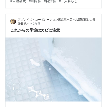
#
自治会費
#
町内会
#
自治会
#
一人暮らし
でしょうか？ 本日は町内会や自治会に加入することのメ
リットやデメリットなども踏まえながらお話していこう
と思います。 ◆町内会や自治会への加入は任意 まず前提
アブレイズ・コーポレーション東京駅本店～お部屋探しの冒
として、町内会や自治会への加入は強制な…
•
険日記～
3年前
これからの季節はカビに注意！