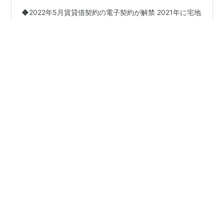
◆2022年5月賃貸借契約の電子契約が解禁 2021年に宅地
建物取引業法（通称：宅建業法）が改正され、2022年5
月より賃貸借契約の電子契約が解禁されました。 今まで
の賃貸業界と言えば、契約はすべて紙ベースで記入・捺
印が必要、業界全体としてもいまだFAXが多用されるな
ど、電子化の遅れた業界でもあります。 あれから1年。
#
仲介手数料無料
#
仲介手数料半額
#
仲介手数料安い
賃貸借契約における電子契約はどの程度、普及したので