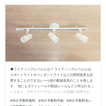
◆ライティングレールとは？ ライティングレールとは、
スポットライトやペンダントライトなどの照明器具を設
置することのできるレール状の配線器具のことを指しま
す。 他にもダクトレールや配線レールなどと呼ばれるこ
ともあり、デザイナーズマンションや店舗に採用されて
いることが多く、照明器具を簡単に交換でき、また、イ
#
仲介手数料無料
#
仲介手数料半額
#
仲介手数料安い
ンテリアに合わせ照明器具はもちろん、照明の向きなど