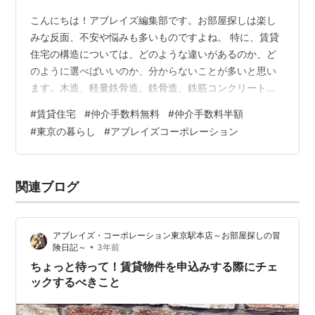
こんにちは！アブレイズ編集部です。お部屋探しは楽し
みな反面、不安や悩みも多いものですよね。 特に、賃貸
住宅の構造については、どのような違いがあるのか、ど
のように選べばいいのか、分からないことが多いと思い
ます。木造、軽量鉄骨造、鉄骨造、鉄筋コンクリート
造、鉄骨鉄筋コンクリート造といった言葉を聞いたこと
#
賃貸住宅
#
仲介手数料無料
#
仲介手数料半額
はあっても、それぞれの特徴やメリット・デメリットを
#
東京の暮らし
#
アブレイズコーポレーション
知っている人は少ないのではないでしょうか。 そこで今
回は、賃貸住宅の構造について、初心者にもわかりやす
く解説します。賃貸住宅の構造とは何か、それぞれの構
関連ブログ
造の違いとは何か、お部屋探しにおけるポイントは何か
などを紹介します。 この記事を読めば、賃貸住宅の…
アブレイズ・コーポレーション東京駅本店～お部屋探しの冒
•
険日記～
3年前
ちょっと待って！賃貸物件を申込みする際にチェ
ックするべきこと