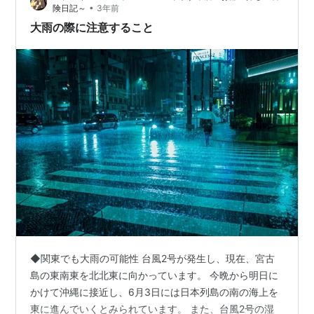
•
険日記～
3年前
大雨の際に注意すること
◆関東でも大雨の可能性 台風2号が発生し、現在、宮古
島の東南東を北北東に向かっています。 今晩から明日に
かけて沖縄に接近し、6月3日には日本列島の南の海上を
東に進んでいくとみられています。 また、台風2号の湿