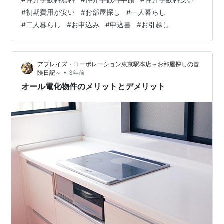
に向けての第一歩を踏み出した！・・・ということでワ
#
初期費用が安い
#
お部屋探し
#
一人暮らし
クワク、ドキドキしてしまうかもしれません。 でも、浮
#
二人暮らし
#
お申込み
#
申込書
#
お引越し
つく気持ちはちょっと抑えて！ 重要な手続きとなる入居
申込みだからこそ、申込みの際に確認ができていなかっ
たことにより、後々トラブルに繋がっていってしまうよ
アブレイズ・コーポレーション東京駅本店～お部屋探しの冒
うな事項があります。 本日は、賃貸物件を…
•
険日記～
3年前
オール電化物件のメリットとデメリット