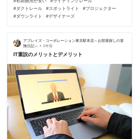
#
初期費用が安い
#
ライティングレール
も変えることができ、明かりをコーディネイトできま
#
ダクトレール
#
スポットライト
#
プロジェクター
す。 自身の部屋をよりオシャレに見せるためにも、ライ
#
ダウンライト
#
デザイナーズ
ティングレールを設置してみたいと考えている方も多く
いらっしゃるのではないでしょうか？ 本日は賃貸物件で
ライティングレールを設置できるかについてお話…
アブレイズ・コーポレーション東京駅本店～お部屋探しの冒
•
険日記～
3年前
IT重説のメリットとデメリット