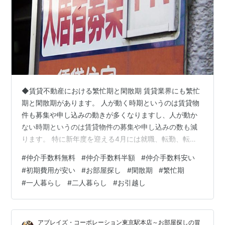
◆賃貸不動産における繁忙期と閑散期 賃貸業界にも繁忙
期と閑散期があります。 人が動く時期というのは賃貸物
件も募集や申し込みの動きが多くなりますし、人が動か
ない時期というのは賃貸物件の募集や申し込みの数も減
ります。 特に新年度を迎える4月には就職、転勤、転
職、進学などで人が多く動く時期でもあり、例年1月～3
#
仲介手数料無料
#
仲介手数料半額
#
仲介手数料安い
月頃は賃貸業界でいうところの繁忙期となります。 逆に
#
初期費用が安い
#
お部屋探し
#
閑散期
#
繁忙期
それ以外の時期というのは比較的動きは落ち着いてお
#
一人暮らし
#
二人暮らし
#
お引越し
り、特に6月～8月は梅雨の雨や、暑さから引越しをする
人も極端に減るため、賃貸業界における閑散期となって
います。 ◆閑散期にお部屋を探すメリット 閑散期にお部
アブレイズ・コーポレーション東京駅本店～お部屋探しの冒
屋探しをするのは、賃貸物件の動きが少な…