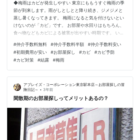
◆梅雨はカビが発生しやすい 東京にももうすぐ梅雨の季
節が到来します。雨がしとしとと降り続き、ジメジメと
蒸し暑くなってきます。 梅雨になると気を付けないとい
けないのが「カビ」です。 お部屋や水回りはもちろん、
食べ物などもカビによる被害が出やすい時期です。 いつ
の間にか発生して一気に増殖・・・なんていう困ったこ
#
仲介手数料無料
#
仲介手数料半額
#
仲介手数料安い
とになってしまう可能性もありますし、カビは呼吸器系
#
初期費用が安い
#
お部屋探し
#
カビ
#
カビ予防
のアレルギー疾患の原因になるなど健康にも被害を及ぼ
#
カビ対策
#
結露
#
梅雨
すものなので、できるだけ発生させずに予防したいもの
です。 これからの季節、どうしても気になってくるカビ
について本日はお話していきたいと思います。 ◆カビが
アブレイズ・コーポレーション東京駅本店～お部屋探しの冒
発生する原因 まず、カビを予防するため…
•
険日記～
3年前
閑散期のお部屋探しってメリットあるの？