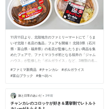
11月11日より、北陸地方のファミリーマートにて「うま
いぞ北陸！名店の逸品」フェアを開催！ 北陸3県（石川
県・富山県・福井県）の名店が監修したうまい商品を集
めたフェアで、ファミマコラボ初となる福井の「ジャム
ハウス」が監修した「ボルガライス」など、3種類の名店
の逸品が登場しました。 名店グルメがコンビニで楽しめ
#
ファミマ新商品
#
チャンカレ
#
ボルガライス
るなんて…これは食べるっきゃない！ ということで今
#
富山ブラック
#
食べ比べ
回、美味しいもの大好きな「週末、金沢。」編集部がフ
ァミマの新商品3種類を食べ比べ！ 気になる味をガチレ
ビューしちゃいます♪ 石川県からは、元祖金沢カレーの店
「チャンピオンカレー」が監修した「チャンピオンカレ
•
旅と日常のあいだ
3年前
ー監修チキンカツカレー」（税込69…
チャンカレのコロッケが好き＆選挙割でレトルト
カレーがもらえるよ