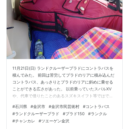
11月21日(日) ランドクルーザープラドにコントラバスを
積んでみた。 前回は苦労してプラドのリアに積み込んだ
コントラバス、あっさりとプラドのリアに斜めに乗せる
ことができる広さがあった。 以前乗っていたスバルXV
や、代車で借りたことのあるスズキスイフト等ではでき
なかった積み方。これらの場合、コントラバスのネック
#
石川県
#
金沢市
#
金沢市民芸術村
#
コントラバス
を運転席と助手席の間に出さないと積み込めなかったか
#
ランドクルーザープラド
#
プラド150
#
ランクル
ら、これが常識だと思っていた。 www.atnk0806.site 前
#
チャンカレ
#
ツエーゲン金沢
回の苦労は何だったのか… 高く持ち上げることもなく、