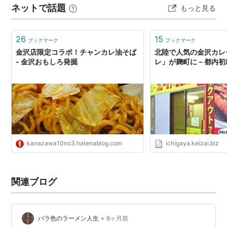
ネットで話題
もっと見る
厚なカレーが相性抜群な、特別な一皿が楽しめます♪ 「ゴ
ールデンポークカツカレー」を味わえるのはチャンピオ
ンカレーの直営・フランチャイズ…
26
15
ブックマーク
ブックマーク
金沢店限定コラボ！チャンカレ油そば
北陸で人気の金沢カレ
- 金沢おもしろ発掘
レ」が麹町に－都内初
kanazawa10no3.hatenablog.com
ichigaya.keizai.biz
関連ブログ
•
バラ色のラーメン人生
8ヶ月前