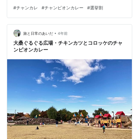
はない。 ▶参加店舗一覧 | センキョ割 2023統一地方選
#
チャンカレ
#
チャンピオンカレー
#
選挙割
挙 テイクアウトのカレーはこちら。オプションのシール
がいっぱい。子どもとシェアするときは ・ごはんレギュ
ラーサイズ、甘口に変更、カレー増量 というのが我が家
•
の正解になっている。ちなみにチャンカレのごはん量
旅と日常のあいだ
4年前
は、ミニ180g、レギュラー300g、ジャンボ450g（一般
大桑ぐるぐる広場・チキンカツとコロッケのチャ
的なお茶碗１杯が約150g…
ンピオンカレー