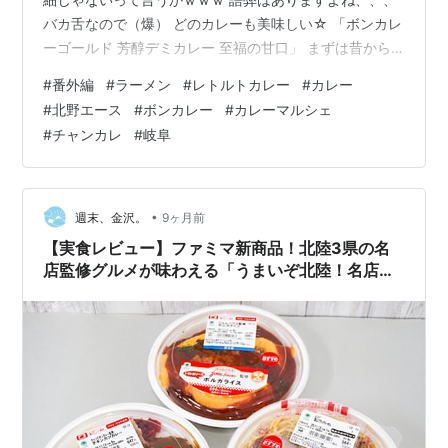
バカ舌なので（爆） どのカレーも美味しい☆ 「ボンカレ
ーゴールド 芳醇デミカレー 至福の甘口」 まずは昔から
お馴染みのボンカレー☆ しかしながら現在はいろいろ種
#
番外編
#
ラーメン
#
レトルトカレー
#
カレー
類があるようでｗｗ こんなのもある。 コンビニで温玉買
#
北野エース
#
ボンカレー
#
カレーマルシェ
ってきてトッピング☆ 野菜ゴロゴロで美味しい。 カレー
#
チャンカレ
#
岐阜
のヴィジュはこの味気のないタッパで撮ると微妙なので
基本なしでいきますｗｗ 「カレーマルシェ 生クリームの
まろやかさ 中辛」 コチラも昔からあるヤツ。 「欧風カ
レー」って響きが…
•
週末、金沢。
9ヶ月前
【実食レビュー】ファミマ新商品！北陸3県の名
店監修グルメが味わえる「うまいぞ北陸！名店の
逸品」フェアを開催！【石川・富山・福井】