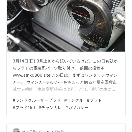
3月14日(日) 3月上旬から続いているけど、この日も朝か
らプラドの電装系パーツ取り付け。 前回の投稿↓
www.atnk0806.site この日は、まずはワンタッチウィン
カー。 ウィンカーのレバーをちょっと触ると規定回数点
滅する機能、車線変更時等に便利。これ、最近の車には
標準で付いている機能だと思っていたけど、今回のプラ
#
ランドクルーザープラド
#
ランクル
#
プラド
ド150系には付いていなかったので、後付けできないかパ
#
プラド150
#
チャンカレ
#
カツカレー
ーツを探していたらちょうど良いものが売っていた。 購
入したものはコレ。 株式会社エンラージ商事が販売して
いる、ワンタッチウィンカー。プラド150系用は5ピン仕
様と10ピン仕様のものがある。 下の写真はハンドル下の
•
旅と日常のあいだ
5年前