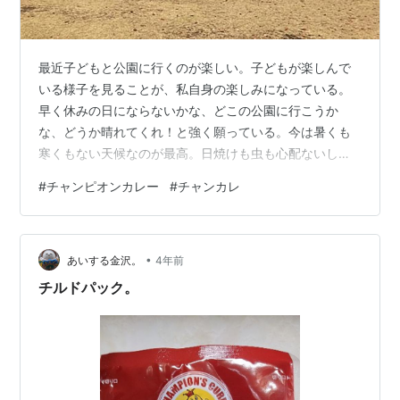
最近子どもと公園に行くのが楽しい。子どもが楽しんで
いる様子を見ることが、私自身の楽しみになっている。
早く休みの日にならないかな、どこの公園に行こうか
な、どうか晴れてくれ！と強く願っている。今は暑くも
寒くもない天候なのが最高。日焼けも虫も心配ないし、
長時間外にいても苦にならない。 子が遊具でどんどん遊
#
チャンピオンカレー
#
チャンカレ
べるようになっていて、それが本人にも私にも楽しい要
因のひとつ。高さのあるすべり台とかアスレチックと
か、以前は「そもそも興味をもたない」「やってみたい
•
けど難しくて怖い」「興味はあるけど体力が追いつかな
あいする金沢。
4年前
い」場面が多かった。「おかあさんも一緒に来て」「お
チルドパック。
かあさんが横にいて助けて」と言うこと多々あり。 そ
れ…