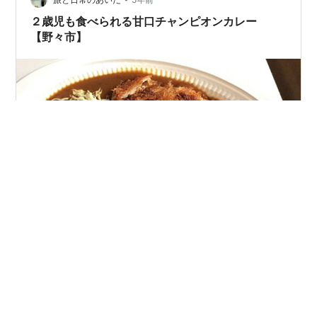
カバーを…
２歳児も食べられる甘口チャンピオンカレー
【野々市】
チャンピオンカレー、通称「チャンカレ」にてＬカツカ
レーをテイクアウトした。前日からとんかつを食べたい