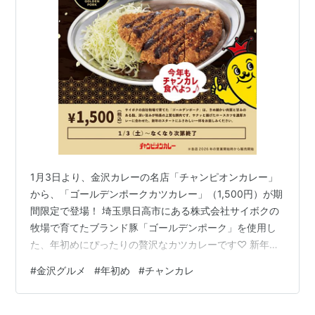
えば“チャンピオン”と言われるようになり、若者
の間でチャンカレーの愛称が定着し親しまれる。
何よりも昭和３６年当時、No.１シェフの田中吉和
（現社長）の作ったカレーソースを、まったく当
時のままの製造方法で守り育ててきたことが、こ
の石川とくに金沢の食文化風土の中で受け入れら
れ、また、愛され続ける。
1月3日より、金沢カレーの名店「チャンピオンカレー」
から、「ゴールデンポークカツカレー」（1,500円）が期
間限定で登場！ 埼玉県日高市にある株式会社サイボクの
牧場で育てたブランド豚「ゴールデンポーク」を使用し
た、年初めにぴったりの贅沢なカツカレーです♡ 新年最
初の限定カレーには、毎年全国から厳選したさまざまな
#
金沢グルメ
#
年初め
#
チャンカレ
ブランド豚を使用しているチャンカレ。 今年は、きめ細
かくやわらかな肉質と、甘みのある脂を持つ上質な豚肉
「ゴールデンポーク」。 サクッと揚げたロースカツと濃