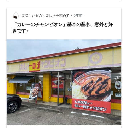
ラクラク。 www.atnk0806.site この日はシーズン残り試
合もわずかとなって、J2リーグ残留をかけたツエ…
•
美味しいものと楽しさを求めて
5年前
「カレーのチャンピオン」基本の基本、意外と好
きです♪