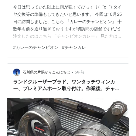
今日は思っていた以上に雨が強くてびっくり(゜o゜) タイ
ヤ交換等の準備もしてきたいと思います。 今回は10月25
日に訪問しました、こちら 『カレーのチャンピオン』 十
数年も前を通り過ぎておりますが初訪問の店舗です(^_^;)
注文したのはこちら 「チャンピオンカレー」 見た方は
「あれ？」って思われるかもしれませんがノーマルです
#
カレーのチャンピオン
#
チャンカレ
（笑） 僕はトッピングなしのカレーをよく食べるのです
が････ 僕の地元店ではキャベツが普通に乗ってたのです
が時代が変わった？ 本店なども含めて基本はキャベツっ
•
て無いのですか？(゜o゜) 完食です 美味しかったのです
石川県の片隅からこんにちは
5年前
が、やはり最後までキャベツが気になっちゃいました
ランドクルーザープラド、ワンタッチウィンカ
(*_*…
ー、プレミアムホーン取り付け。作業後、チャン
カレでLカツジャンボ。