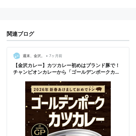
昭和３６年３月、金沢の高岡町に開店。以来スピ
ード、ボリューム、ロープライスをモットーと
し、何よりも味を大切に、石川の食文化のなか
関連ブログ
で、カレーの文化的価値と商業としてのありかた
を追求。昭和４９年３月、野々市に本店を移し現
在の原型を確立。平成４年に大型化リニューアル
•
週末、金沢。
7ヶ月前
により、文字どおりの“カレーのチャンピオン”と
【金沢カレー】カツカレー初めはブランド豚で！
して、石川のカレー文化の王座を確固たるものと
チャンピオンカレーから「ゴールデンポークカツ
し、現在も守り続ける。以来、石川のカレー＝チ
カレー」が1/3（土）より期間限定販売！
ャンピオンと言われるようになり、若者中心に絶
大なる支持を受けるに至る。
平成１２年度より、新たに１kg、２kgのカレーパ
ックを発売。同時に県外にも宅配便による発送も
可能となり、便利になったと好評を得る。近年、
県外よりのリピーターも増え、金沢のカレーと言