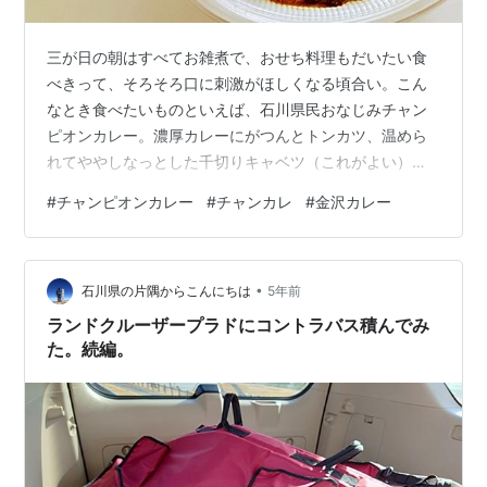
三が日の朝はすべてお雑煮で、おせち料理もだいたい食
べきって、そろそろ口に刺激がほしくなる頃合い。こん
なとき食べたいものといえば、石川県民おなじみチャン
ピオンカレー。濃厚カレーにがつんとトンカツ、温めら
れてややしなっとした千切りキャベツ（これがよい）。
テイクアウト用を電話注文してから取りに行った。年始
#
チャンピオンカレー
#
チャンカレ
#
金沢カレー
の営業開始日である１月３日、店内はテイクアウトした
い人と着席したい人の行列でまあまあ混んでいた。舌が
カレー気分になっておさまらなくなった同志たちに共
•
感。時間指定してあった我々はスルッと受け取って帰宅
石川県の片隅からこんにちは
5年前
した。 今回の注文品は、１つはＬカツカレーのレギュラ
ランドクルーザープラドにコントラバス積んでみ
ーサイズ、もう１つはＬカツカレーのレギュラーサイ…
た。続編。