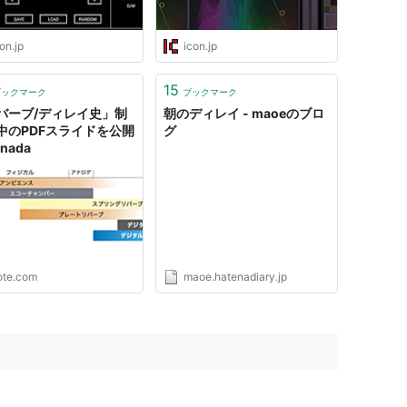
on.jp
icon.jp
15
ブックマーク
ブックマーク
バーブ/ディレイ史」制
朝のディレイ - maoeのブロ
中のPDFスライドを公開
グ
Inada
ote.com
maoe.hatenadiary.jp