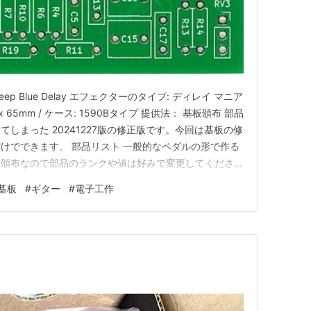
Deep Blue Delay エフェクターのタイプ: ディレイ マニア
x 65mm / ケース: 1590Bタイプ 提供法： 基板頒布 部品
しまった 20241227版の修正版です。今回は基板の修
けでできます。 部品リスト 一般的なペダルの形で作る
の頒布なので部品のランクや値は好みで変更してくださ
赤紫赤 R2 2.2M 赤赤緑 R3 180k 茶灰黄 R4 10k 茶黒橙
基板
#
ギター
#
電子工作