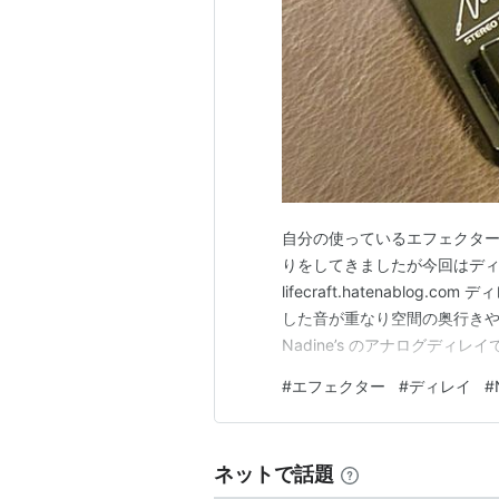
自分の使っているエフェクタ
りをしてきましたが今回はディレイ
lifecraft.hatenabl
した音が重なり空間の奥行きや
Nadine’s のアナログディレイ
たが価格が高く手が届かずペダル
#
エフェクター
#
ディレイ
#
を選びました 設定するつまみは TI
ネットで話題