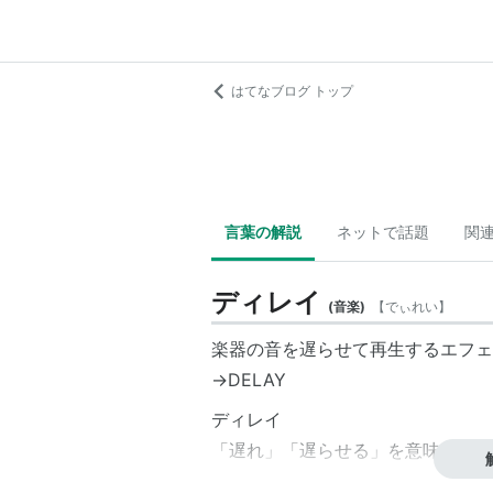
はてなブログ トップ
言葉の解説
ネットで話題
関
ディレイ
(
音楽
)
【
でぃれい
】
楽器の音を遅らせて再生するエフェ
→DELAY
ディレイ
「遅れ」「遅らせる」を意味する言