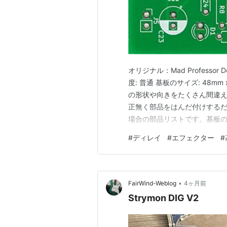
オリジナル：Mad Professor 
度: 普通 基板のサイズ: 48mm 
の形状や向きをたくさん間違えて
正無く部品をはんだ付けするだ
場合の部品リストです。基板
い。 部品番号 値 備考 R1 2.7k 
#
ディレイ
#
エフェクター
#
R5 360k 橙…
•
FairWind-Weblog
4ヶ月前
Strymon DIG V2