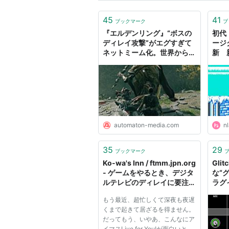
45
41
ブックマーク
ブ
『エルデンリング』“ボスの
初代
ディレイ攻撃”がエグすぎて
ージ
ネットミーム化。世界から悲
新 
鳴、ねっとり焦らしテク -
FF
AUTOMATON
が猛
automaton-media.com
nl
35
29
ブックマーク
Ko-wa's Inn / ftmm.jpn.org
Gli
- ゲームをやるとき、デジタ
な“
ルテレビのディレイに要注
ラグイ
意！
の無
もう最近、超忙しくて深夜も夜遅
Win
くまで起きて居ざるを得ません。
だってもう、いやあ、こんなにア
イマスLive for You!が面白いと