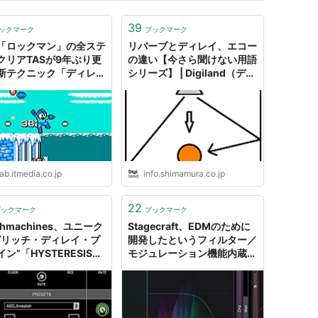
39
ックマーク
ブックマーク
「ロックマン」の全ステ
リバーブとディレイ、エコー
クリアTASが9年ぶり更
の違い【今さら聞けない用語
新テクニック「ディレイ
シリーズ】 | Digiland（デジ
任意オブジェクト生成」
ランド）
威を振るう
ab.itmedia.co.jp
info.shimamura.co.jp
22
ブックマーク
ブックマーク
tchmachines、ユニーク
Stagecraft、EDMのために
グリッチ・ディレイ・プ
開発したというフィルター／
ン”「HYSTERESIS」
モジュレーション機能内蔵デ
償配布を開始…… Mac／
ィレイ・プラグイン、「DJ
dows対応！
Delay」を無償配布中！