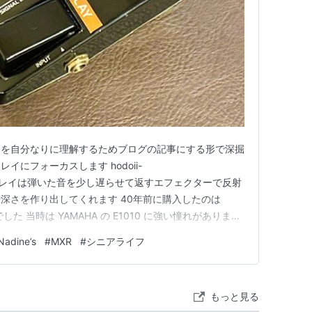
ーを自分なりに理解するためブログの記事にする形で深掘
にフォーカスします hodoii-
og.com ディレイは弾いた音を少し遅らせて返すエフェクターで反射
深さを作り出してくれます 40年前に購入したのは
でした 当時は YAMAHA の E1010 に強い憧れがありまし
式で「ステレオ出力」という点に惹かれて Nadine’s
Nadine’s
#
MXR
#
シニアライフ
ME /DELAY/ FEEDBACK の３つで…
もっと見る