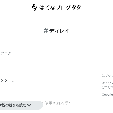
ディレイ
連ブログ
はてな
クター。
はてな
はてな
Copyrig
葉で、割と様々な方面で使用される語句。
解説の続きを読む