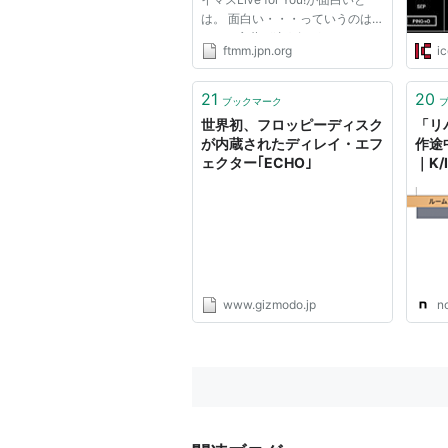
は。 面白い・・・っていうのは
なんか言葉が違う気がするけど、
ftmm.jpn.org
ic
歌もキャラも舞台も選び放題で眺
めている楽しみがあって、そして
基本的に音ゲー大好き人間なの
21
20
ブックマーク
で、ずっとやり続けてしまうの
世界初、フロッピーディスク
「リ
よ...
が内蔵されたディレイ・エフ
作途
ェクター｢ECHO｣
｜K/
www.gizmodo.jp
n