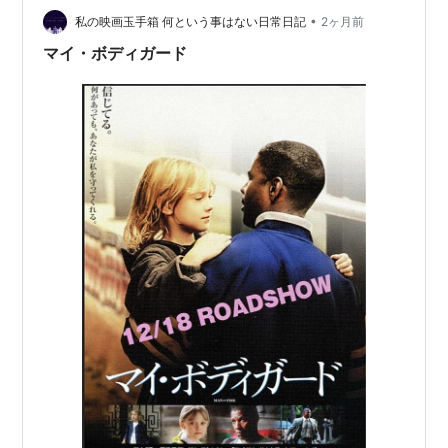
刑事クイン／妖術師の島
（1989）＜未＞ 出演
•
私の映画玉手箱 何という事はない日常日記
2ヶ月前
女王と祖国のために
（1988）＜未＞ 出演
マイ・ボディガード
遠い夜明け
（1987） 出演
キングの報酬
（1986） 出演
ジョージ・マッケンナ物語／暴力教室に挑んだ男
（1986）＜TVM＞ 出演
ソルジャー・ストーリー
（1984） 出演
ライセンス・トゥ・キル 殺しのライセンス
（1983）
＜TVM＞ 出演
ハロー、ダディ！
（1981）＜未＞ 出演
ウィルマ
（1977）＜TVM＞ 出演
アカデミー賞
受賞
トレーニング デイ
（2001） 主演男優賞