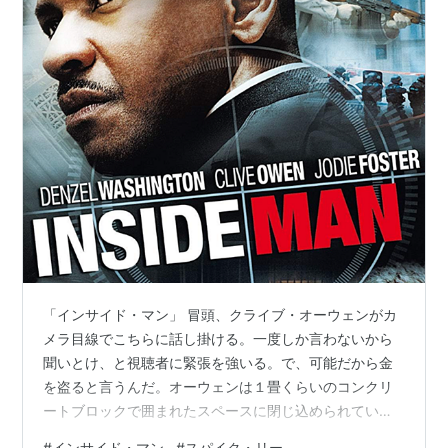
「インサイド・マン」 冒頭、クライブ・オーウェンがカ
メラ目線でこちらに話し掛ける。一度しか言わないから
聞いとけ、と視聴者に緊張を強いる。で、可能だから金
を盗ると言うんだ。オーウェンは１畳くらいのコンクリ
ートブロックで囲まれたスペースに閉じ込められている
様子。そんな狭い所で腕立て伏せをしたりして。捕まっ
#
インサイド・マン
#
スパイク・リー