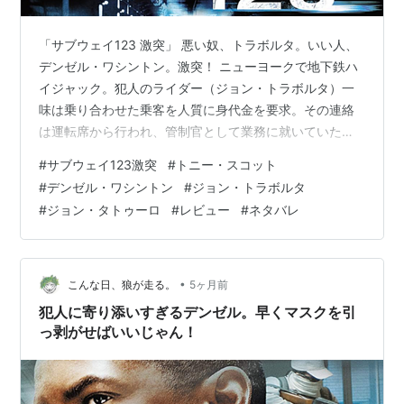
「サブウェイ123 激突」 悪い奴、トラボルタ。いい人、
デンゼル・ワシントン。激突！ ニューヨークで地下鉄ハ
イジャック。犯人のライダー（ジョン・トラボルタ）一
味は乗り合わせた乗客を人質に身代金を要求。その連絡
は運転席から行われ、管制官として業務に就いていたガ
ーバー（デンゼル・ワシントン）が行き掛かり上、ライ
#
サブウェイ123激突
#
トニー・スコット
ダーとの交渉役となる。 只の管制官だから人質交渉人と
#
デンゼル・ワシントン
#
ジョン・トラボルタ
か出来ないんだけど？と交渉役を断るガーバー。でもラ
#
ジョン・タトゥーロ
#
レビュー
#
ネタバレ
イダーがガーバーを気に入って交渉役に指名。デンゼル
だから、きっちり交渉を進めてくれた。安心感。 お気に
入りガーバーが過去に賄賂を受け取っていた容疑がある
ことを知って、ライダーはガーバーへの揺…
•
こんな日、狼が走る。
5ヶ月前
犯人に寄り添いすぎるデンゼル。早くマスクを引
っ剥がせばいいじゃん！