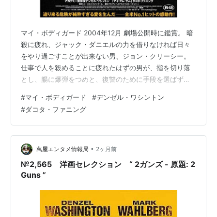
グローリー
（1989） 助演男優賞
候補
マイ・ボディガード 2004年12月 劇場公開時に鑑賞。 暗
殺に疲れ、ジャック・ダニエルの力を借りなければ日々
Roman J Israel, Esq （2017）＜未＞ 主演男優賞
をやり過ごすことが出来ない男、ジョン・クリーシー。
フェンス
（2016）＜未＞ 主演男優賞
仕事で人を殺めることに疲れたはずの男が、指を切り落
ザ・ハリケーン
（1999） 主演男優賞
とし、腸に爆弾をつめと、復讐のために手段を選ばず
に、次々と人を殺めていく。それもすべて自分に再び生
マルコムX
（1992） 主演男優賞
#
マイ・ボディガード
#
デンゼル・ワシントン
きる勇気を与えてくれた９歳の少女のためなのだから、
遠い夜明け
（1987） 助演男優賞
#
ダコタ・ファニング
スクリーンを見ながら熱い気持ちを感じざるを得ない。
復讐の先に希望などないことを知り尽くした殺人マシー
ンだった男が、復讐のためだけに次々と人を殺していく
のだから。暴力の限りを尽くす復讐にも関わらず、燃え
•
萬屋エンタメ情報局
2ヶ月前
盛る炎が美しく見え、炎を背にして立つ男の姿…
№2,565 洋画セレクション “ 2ガンズ - 原題: 2
Guns ”