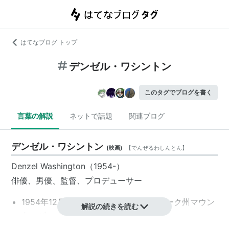
はてなブログ トップ
デンゼル・ワシントン
このタグでブログを書く
言葉の解説
ネットで話題
関連ブログ
デンゼル・ワシントン
(
映画
)
【
でんぜるわしんとん
】
Denzel Washington（1954-）
俳優、男優、監督、プロデューサー
1954年12月28日、アメリカ／ニューヨーク州マウン
解説の続きを読む
ト・バーノン生まれ