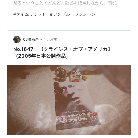
疑者ということでどんどん証拠を隠滅しながら、真犯人
を探していくというストーリー。 いわゆるちょっと出来
#
タイムリミット
#
デンゼル・ワシントン
すぎの話がどんどん進んでいくのだが、（細かいところ
を突っ込もうとすれば、幾らでも叩けそうだが）そんな
話の展開でありながらもデンゼル・ワシントンの姿とマ
•
イアミの風景は美しく、そして話も面白いのだ。息を潜
08映画缶
4ヶ月前
めるようなサスペンスではない。話の展開は急である
No.1647 【クライシス・オブ・アメリカ】
が、ゆっくりと楽しめる雰囲気のサスペンスと…
（2005年日本公開作品）