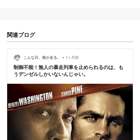
本名：Denzel Hayes Washington Jr.
身長：185 cm
関連人物
関連ブログ
ポーレッタ・ワシントン
：妻（1983年6月-）
主な作品
•
こんな日、狼が走る。
1ヶ月前
イコライザー2
（2018） 製作、出演
制御不能！無人の暴走列車を止められるのは、も
マグニフィセント・セブン
うデンゼルしかいないんじゃい。
（2016） 出演
フェンス
（2016）＜未＞ 製作、監督、出演
イコライザー
（2014） 製作、出演
2ガンズ
（2013） 出演
フライト
（2012） 出演
デンジャラス・ラン
（2012） 出演、製作総指揮
ザ・ウォーカー
（2010） 出演、製作
アンストッパブル
（2010） 出演