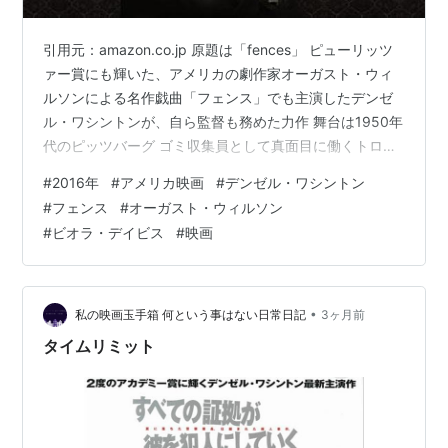
引用元：amazon.co.jp 原題は「fences」 ピューリッツ
ァー賞にも輝いた、アメリカの劇作家オーガスト・ウィ
ルソンによる名作戯曲「フェンス」でも主演したデンゼ
ル・ワシントンが、自ら監督も務めた力作 舞台は1950年
代のピッツバーグ ゴミ収集員として真面目に働くトロイ
（デンゼル・ワシントン） 相棒のボノ（スティーブン・
#
2016年
#
アメリカ映画
#
デンゼル・ワシントン
ヘンダーソン）と楽しく働いてはいるが、何とか収集車
#
フェンス
#
オーガスト・ウィルソン
のドライバーになろうと会社にかけあっているところ 明
#
ビオラ・デイビス
#
映画
るく献身的な妻のローズと、フットボールが得意な大学
生の息子コリーとの生活は、決して豊かではないけれ
ど、トロイはふたりを養っている満足を感じていた ある
日、プロのフットボ…
•
私の映画玉手箱 何という事はない日常日記
3ヶ月前
タイムリミット