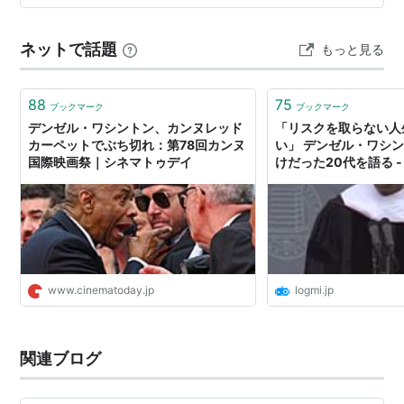
マーシャル・ロー
（1998） 出演
で、暴走列車と化すのだった！しかも貨物は爆発物。ど
悪魔を憐れむ歌
（1997） 出演
うしてくれんだ、緩み過ぎの作業員。もうクビだかん
ネットで話題
もっと見る
な。列車は人がいっぱいの街に向かって、もう止まらな
戦火の勇気
（1996） 出演
い…
天使の贈りもの
（1996） 出演
88
75
クリムゾン・タイド
（1995） 出演
ブックマーク
ブックマーク
デンゼル・ワシントン、カンヌレッド
「リスクを取らない人
青いドレスの女
（1995） 出演
カーペットでぶち切れ：第78回カンヌ
い」 デンゼル・ワシ
バーチュオシティ
（1995） 出演
国際映画祭｜シネマトゥデイ
けだった20代を語る - 
から騒ぎ
（1993） 出演
フィラデルフィア
（1993） 出演
ペリカン文書
（1993） 出演
マルコムX
（1992） 出演
ミシシッピー・マサラ
（1991） 出演
www.cinematoday.jp
logmi.jp
リコシェ
（1991） 出演
モ’・ベター・ブルース
（1990） 出演
関連ブログ
私の愛したゴースト
（1990） 出演
グローリー
（1989） 出演