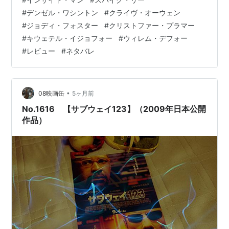
てるのか？ で、いきなりインド音楽が流れて煙に巻かれ
#
デンゼル・ワシントン
#
クライヴ・オーウェン
たら、マンハッタン信託銀行で銀行強盗発生。サングラ
#
ジョディ・フォスター
#
クリストファー・プラマー
スにマスクで顔は見えないけど、今さっきのカメラ目線
#
キウェテル・イジョフォー
#
ウィレム・デフォー
からの流れでリーダーがオーウェンと分かる。 強盗団は
#
レビュー
#
ネタバレ
人質となった銀行スタッフ、客ら全員に着替えを要求。
全員が強盗団と同じ服装でサングラス＆マスク姿…
•
08映画缶
5ヶ月前
No.1616 【サブウェイ123】（2009年日本公開
作品）