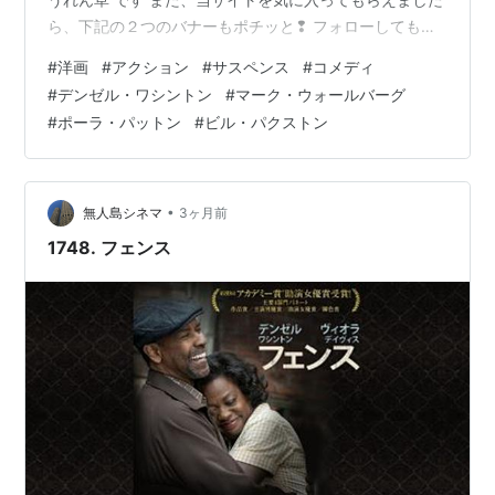
ら、下記の２つのバナーもポチッと❢ フォローしてもら
えれば、めっちゃうれしいです (* ˃ ᵕ ˂ )b は じ め に ご
#
洋画
#
アクション
#
サスペンス
#
コメディ
挨 拶 本 編 2ガンズ - 原題: 2 Guns 概 要 キャスト スタッ
#
デンゼル・ワシントン
#
マーク・ウォールバーグ
フほか お わ り に ご 挨 拶 万 屋 掲 示 板 ブログサークル
#
ポーラ・パットン
#
ビル・パクストン
コメント ＃ハッシュタグ（IN POINT） やる気 ✖１００
倍 ポパイのほうれん草 は じ め に ご 挨 …
•
無人島シネマ
3ヶ月前
1748. フェンス