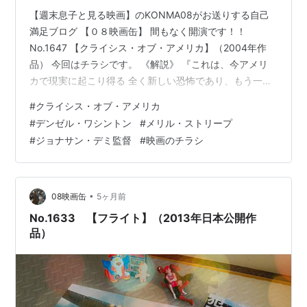
【週末息子と見る映画】のKONMA08がお送りする自己
満足ブログ 【０８映画缶】 間もなく開演です！！
No.1647 【クライシス・オブ・アメリカ】（2004年作
品） 今回はチラシです。 《解説》 『これは、今アメリ
カで現実に起こり得る 全く新しい恐怖であり、もう一つ
の【羊たちの沈黙】だ』 ―――ジョナサン・デミ監督
#
クライシス・オブ・アメリカ
2004年――大混戦をきわめた大統領選挙の年に登場した
#
デンゼル・ワシントン
#
メリル・ストリープ
【クライシス・オブ・アメリカ】。マインド・コントロ
#
ジョナサン・デミ監督
#
映画のチラシ
ールされた人物をホワイトハウスに送り込み世界を影で
牛耳ろうとする巨大組織と、それに気づき真実の解明に
乗り出した一人の男。両者の息詰まる闘い描いた本作は
【華氏911】よりも大胆…
•
08映画缶
5ヶ月前
No.1633 【フライト】（2013年日本公開作
品）