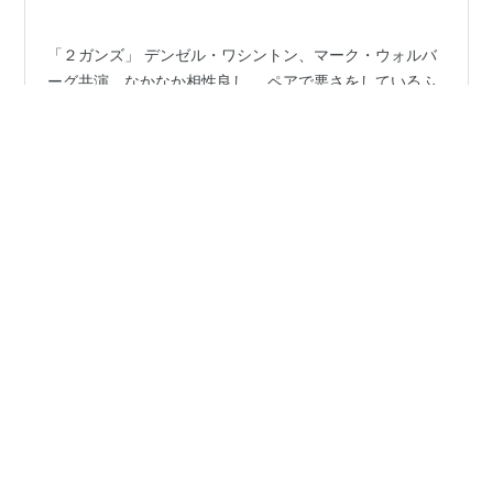
「２ガンズ」 デンゼル・ワシントン、マーク・ウォルバ
ーグ共演。なかなか相性良し。 ペアで悪さをしているふ
たり。銀行を襲う計画中。偽装パスポートビジネスも。
パスポート何冊もこさえてメキシコの麻薬王グレコとコ
カインで交換するはずだったのに、相手はコカインでな
く、現金を渡すと言う。 ボビー（デンゼル・ワシント
#
2ガンズ
#
バルタザル・コルマキュル
ン）はコカインが欲しいんだよ！とまた来ることに。だ
#
デンゼル・ワシントン
#
マーク・ウォールバーグ
ってな、ボビーはほんとは麻薬取締局の特別捜査班なん
#
ポーラ・パットン
#
ビル・パクストン
す。潜入調査中なのだった。 よくあるストーリーだな、
#
ジェームズ・マースデン
#
レビュー
#
ネタバレ
と思って白けるのは早いぜ。だってな、相棒スティグ
（マーク・ウォルバーグ）もほんとは海軍の兵士。麻薬
カルテル一掃作戦で潜入調査してるんだからな。っ…
•
08映画缶
5ヶ月前
No.1613 【アンストッパブル】（2011年日本公
開作品）