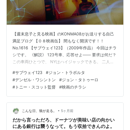
【週末息子と見る映画】のKONMA08がお送りする自己
満足ブログ 【０８映画缶】 間もなく開演です！！
No.1616 【サブウェイ123】（2009年作品） 今回はチラ
シです。 《解説》 123号車、応答せよ―― 要求は何だ？
この車両ひとつで、 NYはハイジャックできる。 二人の
《頭脳》が 激突する―― 2時00分――ニューヨーク地下
#
サブウェイ123
#
ジョン・トラボルタ
鉄運行指令室。 ここで働くガーバーはペラム発1時23分
#
デンゼル・ワシントン
#
ジョン・タトゥーロ
列車が緊急停車したことに気づく。 しかも、その車両は
#
トニー・スコット監督
#
映画のチラシ
切り離され1車両のみが停まっていた―― 123号車、応答
せよ―― なぜ停車した？ ニューヨークが俺に金を払え
―― この人質の代金として 無線で回答してきた…
•
こんな日、狼が走る。
5ヶ月前
だから言っただろ、ドーナツが美味い店の向かい
にある銀行は襲うなって。もう収拾できんのよ。