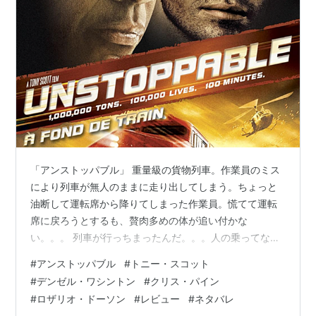
サブウェイ123 激突
（2009） 出演
アメリカン・ギャングスター
（2007） 出演
インサイド・マン
（2006） 出演
デジャヴ
（2006） 出演
マイ・ボディガード
（2004） 出演
クライシス・オブ・アメリカ
（2004） 出演
タイムリミット
（2003） 出演
ジョンQ
-最後の決断-（2002） 出演
「アンストッパブル」 重量級の貨物列車。作業員のミス
きみの帰る場所／アントワン・フィッシャー
により列車が無人のままに走り出してしまう。ちょっと
（2002） 監督、出演、製作
油断して運転席から降りてしまった作業員。慌てて運転
トレーニング デイ
（2001） 出演
席に戻ろうとするも、贅肉多めの体が追い付かな
タイタンズを忘れない
（2000） 出演
い。。。 列車が行っちまったんだ。。。人の乗ってない
貨物列車だからなのか、なんだかゆったりモードで相談
ボーン・コレクター
（1999） 出演
#
アンストッパブル
#
トニー・スコット
中。ちょっと、早く列車止めなくちゃだよ？ ほんとにゆ
ザ・ハリケーン
（1999） 出演
#
デンゼル・ワシントン
#
クリス・パイン
ったりしてる場合じゃなかった。弾みで運転レバーがガ
ラストゲーム
（1998） 出演
#
ロザリオ・ドーソン
#
レビュー
#
ネタバレ
クンと動いてスピードアップ。貨物列車はずんずん進ん