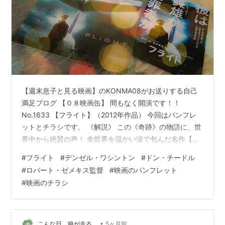
【週末息子と見る映画】のKONMA08がお送りする自己
満足ブログ 【０８映画缶】 間もなく開演です！！
No.1633 【フライト】（2012年作品） 今回はパンフレ
ットとチラシです。 《解説》 この《奇跡》の物語に、世
界中から絶賛の声！ 全世界を温かい涙で包んだ名作【フ
ォレスト・ガンプ〜一期一会〜】のロバート・ゼメキス
#
フライト
#
デンゼル・ワシントン
#
ドン・チードル
監督が【キャスト・アウェイ】から12年――ついに実写
#
ロバート・ゼメキス監督
#
映画のパンフレット
映画に帰って来た！監督ならではの壮大なスケールと奥
#
映画のチラシ
深いヒューマンドラマに最新作では飛行機事故で多くの
命を救った英雄への疑惑を描く衝撃のサスペンスが加わ
った。さらに人間の善と悪に迫るエンディングには真の
正義とは何かを示す心を揺さ…
•
こんな日、狼が走る。
5ヶ月前