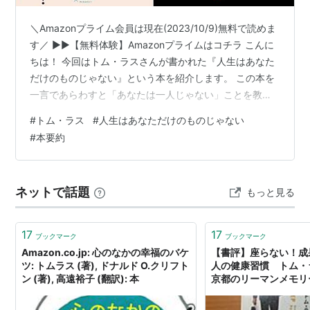
＼Amazonプライム会員は現在(2023/10/9)無料で読めま
す／ ▶▶【無料体験】Amazonプライムはコチラ こんに
ちは！ 今回はトム・ラスさんが書かれた『人生はあなた
だけのものじゃない』という本を紹介します。 この本を
一言であらわすと「あなたは一人じゃない」ことを教え
てくれる本です。 ■この本はこんな人におすすめです。
#
トム・ラス
#
人生はあなただけのものじゃない
・人生がつまらない・残りの人生をより良くしていきた
#
本要約
い・なんのために自分が生きているのか分からない そん
な悩みを、『ストレングス・ファインダー』の著者でも
あるトム・ラスが本書で説いてくれます。 記事の内容
ネットで話題
もっと見る
▶『人生はあなただけのものじゃない』：結論とかんた
んな要約▶著者、…
17
17
ブックマーク
ブックマーク
Amazon.co.jp: 心のなかの幸福のバケ
【書評】座らない！成
ツ: トムラス (著), ドナルド O.クリフト
人の健康習慣 トム・
ン (著), 高遠裕子 (翻訳): 本
京都のリーマンメモリ