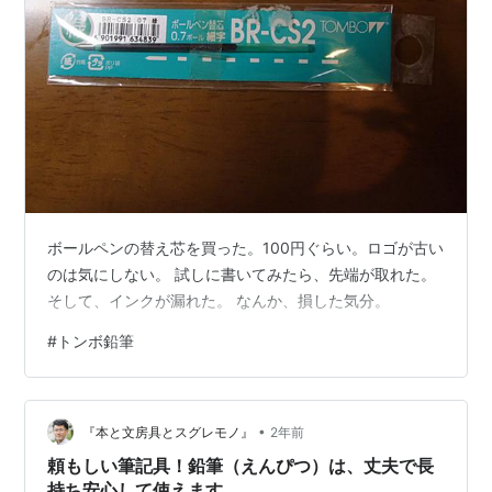
ボールペンの替え芯を買った。100円ぐらい。ロゴが古い
のは気にしない。 試しに書いてみたら、先端が取れた。
そして、インクが漏れた。 なんか、損した気分。
#
トンボ鉛筆
•
『本と文房具とスグレモノ』
2年前
頼もしい筆記具！鉛筆（えんぴつ）は、丈夫で長
持ち安心して使えます