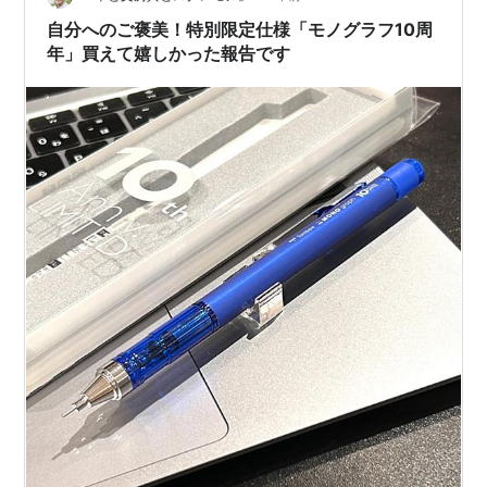
機械の設計や製図に鉛筆で手書きをする専用の鉛筆とし
自分へのご褒美！特別限定仕様「モノグラフ10周
て8800番は支持さ…
年」買えて嬉しかった報告です