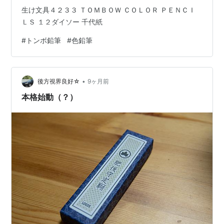
生け文具４２３３ ＴＯＭＢＯＷ ＣＯＬＯＲ ＰＥＮＣＩ
ＬＳ １２ダイソー 千代紙
#
トンボ鉛筆
#
色鉛筆
•
後方視界良好☆
9ヶ月前
本格始動（？）