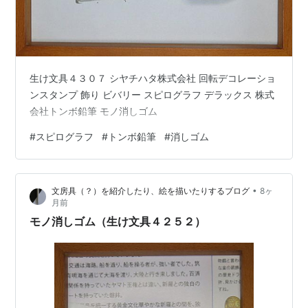
生け文具４３０７ シヤチハタ株式会社 回転デコレーショ
ンスタンプ 飾り ビバリー スピログラフ デラックス 株式
会社トンボ鉛筆 モノ消しゴム
#
スピログラフ
#
トンボ鉛筆
#
消しゴム
•
文房具（？）を紹介したり、絵を描いたりするブログ
8ヶ
月前
モノ消しゴム（生け文具４２５２）