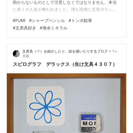
助からないものとして注意しなくてはなりません。本当
に多くの人命が奪われました。僕も現地に災害ボランテ
ィアに行ったのですが、これは一体なんだろうなぁと眺
#
FUMI
#
シャープペンシル
#
トンボ鉛筆
めていた物体が、津波でぐちゃぐちゃになって丸くなっ
#
文房具好き
#
海水ミネラル
たジャングルジムだと知ったときには驚きました。人間
が津波に巻き込まれたら生き残るのは難しいだろうと感
じました。天災はいつやってくるのかわかりません。備
•
文房具（？）を紹介したり、絵を描いたりするブログ
7ヶ
えあれば憂なしといいますけど、そんな簡単なものでも
月前
ないと思います。まずは、できることをできるだ…
スピログラフ デラックス（生け文具４３０７）