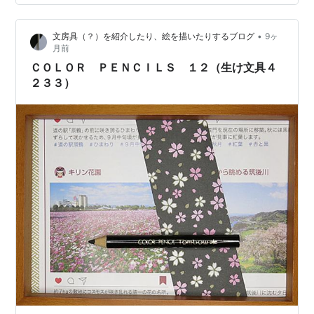
•
文房具（？）を紹介したり、絵を描いたりするブログ
9ヶ
月前
ＣＯＬＯＲ ＰＥＮＣＩＬＳ １２（生け文具４
２３３）