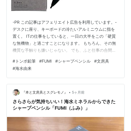
-PR この記事はアフェリエイト広告を利用しています。-
デスクに座り、キーボードの冷たいアルミニウムに指を
置く。 ITの仕事をしていると、一日の大半をこの「硬質
な無機物」と過ごすことになります。 もちろん、その無
機質な手触りも嫌いじゃない。 でも、ふと仕事の合間に
手帳を開くときくらいは、もっと「体温」に近いものを
#
トンボ鉛筆
#
FUMI
#
シャープペンシル
#
文房具
握りたいと思いませんか？ 発売から数ヶ月が経ち、文房
#
海水由来
具店の店頭でその姿を見かける機会も増えてきました。
トンボ鉛筆の「FUMI（フミ）」。 実を言うと、仕事帰り
にショップへ寄るたび、その前で足を止めてしまう自分
がいます。 正直に言えば、まだ私のペンケースには入っ
•
『本と文房具とスグレモノ』
5ヶ月前
ていません。 でも、あ…
さらさらが気持ちいい！海水ミネラルからできた
シャープペンシル「FUMI（ふみ）」