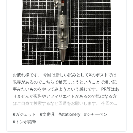
お疲れ様です。 今回は新しい試みとしてXのポストでは
限界があるのでこちらで補完しようということで短い記
事みたいものをやってみようという感じです。 PR等はあ
りませんが広告やアフィリエイトがあるので気になる方
はご自身で検索するなど回避をお願いします。 今回の紹
介は トンボ鉛筆（Tonbow）の加圧式の油性ボールペ
#
ガジェット
#
文房具
#
stationery
#
シャーペン
ン。 Air Press 0.7mmになります。
#
トンボ鉛筆
https://amzn.to/4vciH5o item.rakuten.co.jp こちらがエ
アプレス！ まず特徴的なのが名前になっている。 エアプ