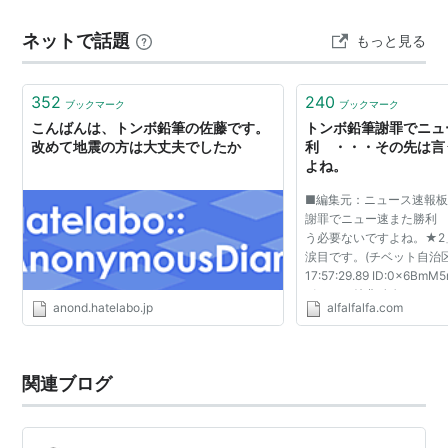
レスシステム（APS）です。 加圧の圧力でインクを押し
ネットで話題
もっと見る
出して、濡れた紙でも上向でも立てた…
352
240
ブックマーク
ブックマーク
こんばんは、トンボ鉛筆の佐藤です。
トンボ鉛筆謝罪でニュ
改めて地震の方は大丈夫でしたか
利 ・・・その先は言
よね。
■編集元：ニュース速報
謝罪でニュー速また勝利
う必要ないですよね。★2」
涙目です。(チベット自治区) :2
17:57:29.89 ID:0x6BmM5
ポイント特典 名無しさん
anond.hatelabo.jp
alfalfalfa.com
ット自治区) :2011/03/14(月
ID:0x6BmM5n0 採用担...
関連ブログ