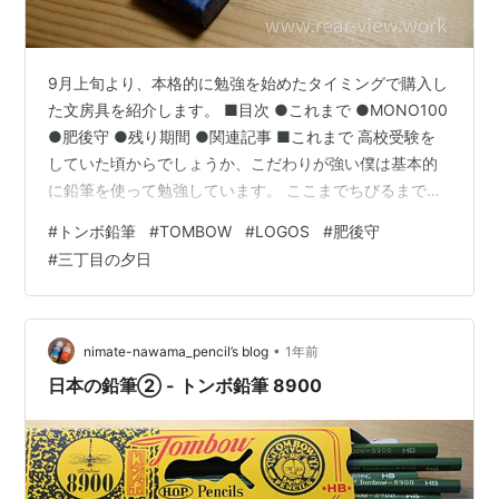
9月上旬より、本格的に勉強を始めたタイミングで購入し
た文房具を紹介します。 ■目次 ●これまで ●MONO100
●肥後守 ●残り期間 ●関連記事 ■これまで 高校受験を
していた頃からでしょうか、こだわりが強い僕は基本的
に鉛筆を使って勉強しています。 ここまでちびるまで。
これまで3ダース購入してきてまだまだ使えるものもあり
#
トンボ鉛筆
#
TOMBOW
#
LOGOS
#
肥後守
ますが、心機一転ってことで1ダース購入しました。 ▲目
#
三丁目の夕日
次にもどる ■MONO100 通算4箱目のMONO100です。
今回鉛筆には、自分の名前を印字してもらいました。 リ
ンク 結局この鉛筆が一番書き心地がいいんですよ。軸の
太さとかも。 ファーバーカステル、ステッドラー、三
•
nimate-nawama_pencil’s blog
1年前
菱…
日本の鉛筆② - トンボ鉛筆 8900