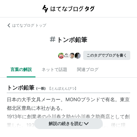
はてなブログ トップ
トンボ鉛筆
このタグでブログを書く
言葉の解説
ネットで話題
関連ブログ
トンボ鉛筆
(
一般
)
【
とんぼえんぴつ
】
日本の大手文具メーカー。MONOブランドで有名。東京
都北区豊島に本社がある。
1913年に創業者の小川春之助が小川春之助商店として創
解説の続きを読む
業した。1939年に小川春之助商店を法人化し、後に現
在の社名の株式会社
トンボ鉛筆
となった。