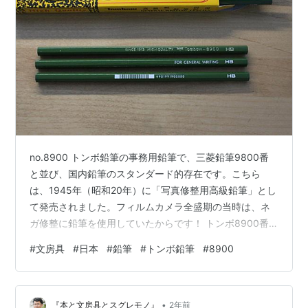
no.8900 トンボ鉛筆の事務用鉛筆で、三菱鉛筆9800番
と並び、国内鉛筆のスタンダード的存在です。こちら
は、1945年（昭和20年）に「写真修整用高級鉛筆」とし
て発売されました。フィルムカメラ全盛期の当時は、ネ
ガ修整に鉛筆を使用していたからです！ トンボ8900番
が発売される前、トンボ鉛筆には「トンボ最高級製図鉛
#
文房具
#
日本
#
鉛筆
#
トンボ鉛筆
#
8900
筆 no.8800」がありました。自社製の高級製図用芯が完
成したことで、1936年に発売。最高峰のエベレストの標
高が一般に8800mといわれていたことから、
•
「No.8800」に鉛筆の最高峰の意味を託したそうです。
『本と文房具とスグレモノ』
2年前