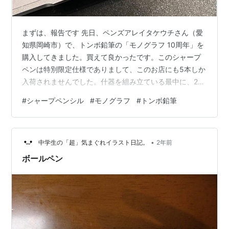
まずは、報告です 先日、ペンズアレイタケウチさん（愛
知県岡崎市）で、トンボ鉛筆の「モノグラフ 10周年」を
購入してきました。買えて良かったです。このシャープ
ペンは特別限定仕様でありまして、このお店にも5本しか
入荷されませんでした。什器を組み立ている最中に、2本
売れたそうです。ニュースを見て僕も何とか手に入れた
#
シャープペンシル
#
モノグラフ
#
トンボ鉛筆
いなと思い急いで文房具屋さんに向かいまして、購入す
ることが出来ました。岡崎市は意外と穴場です。岡崎市
に住んでいて良かったです。 お値打ち価格です 税込価格
•
￥639（税抜価格¥630）なかなかのお値打ち価格です。
中学生の「超」気まぐれイラスト日記。
2年前
こういう価格設定は、ユーザーに優しいですよね。つい
ボールペン
つい買いたくなります。ペン先は…