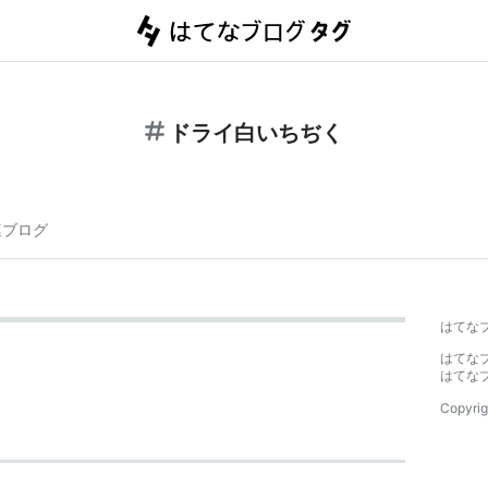
ドライ白いちぢく
連ブログ
はてな
はてな
はてな
Copyrig