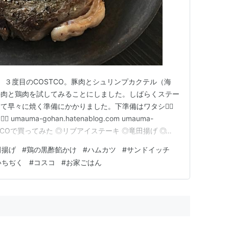
家、３度目のCOSTCO。豚肉とシュリンプカクテル（海
牛肉と鶏肉を試してみることにしました。しばらくステー
早々に焼く準備にかかりました。下準備はワタシ🙋‍♀️
mauma-gohan.hatenablog.com umauma-
om COSTCOで買ってみた ◎リブアイステーキ ◎竜田揚げ ◎鶏も
当 ◎ハムカツ ◎サンドイッチ弁当 ◎オマケ ◎リブアイ
田揚げ
#
鶏の黒酢餡かけ
#
ハムカツ
#
サンドイッチ
近、トレジョで牛肉を買って…
いちぢく
#
コスコ
#
お家ごはん