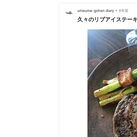
•
umauma-gohan diary
4年前
久々のリブアイステーキ