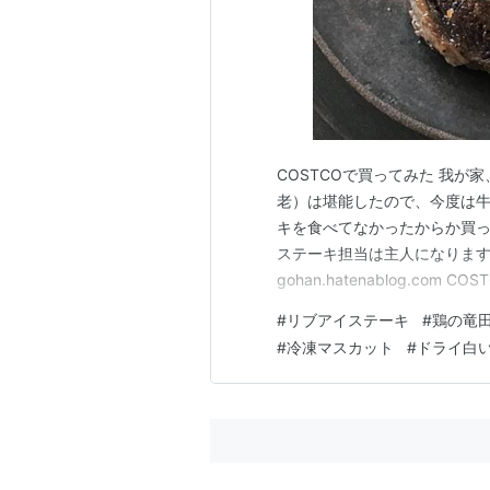
COSTCOで買ってみた 我が
老）は堪能したので、今度は
キを食べてなかったからか買って
ステーキ担当は主人になります🙋‍♂️ u
gohan.hatenablog.c
も肉の黒酢餡かけ ◎とりから弁
#
リブアイステーキ
#
鶏の竜
3枚入りのリブアイを購入。最
#
冷凍マスカット
#
ドライ白