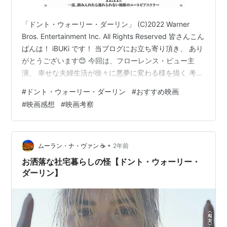
「ドント・ウォーリー・ダーリン」 (C)2022 Warner
Bros. Entertainment Inc. All Rights Reserved 皆さんこん
ばんは！ iBUKi です！ 当ブログにお立ち寄り頂き、 あり
がとうございます😊 今回は、フローレンス・ピュー主
演、 幸せな夫婦生活が徐々に悪夢に変わる様を描く 考察
系スリラー映画 「ドント・ウォーリー・ダーリン」の 感
#
ドント・ウォーリー・ダーリン
#
おすすめ映画
想と解説を行っていきます！
#
映画感想
#
映画考察
•
ムーラン・ナ・ヴァン ☕️
2年前
お洒落な社宅暮らしの怪【ドント・ウォーリー・
ダーリン】