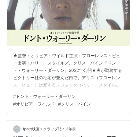
★監督：オリビア・ワイルド主演：フローレンス・ピュ
ー出演：ハリー・スタイルズ、クリス・パイン『ドン
ト・ウォーリー・ダーリン』2022年公開★夫が勤務する
ビクトリー社の社宅が並んだ街で、アリス（フローレン
ス・ピュー）は愛する夫ジャック（ハリー・スタイル
ズ）と幸せな日々を送っていましたそんなある日、会社
#
ドント・ウォーリー・ダーリン
のボスであるフランク（クリス・パイン）のホームパー
#
オリビア・ワイルド
#
クリス・パイン
ティに参加しますが、そこで突然、隣人のマーガレット
（キキ・レイン）が「みんな騙されている！」と言い始
めます彼女は息子が失踪したのはフランクのせいだと思
っていましたその後アリスは奇妙な感覚に襲われ、何か
•
fpdの映画スクラップ貼
3年前
を思い出せそうで思い出せず…★タイトルだけ見ると……