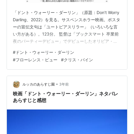
「ドント・ウォーリー・ダーリン」（原題：Don't Worry
Darling、2022）を見る。サスペンスホラー映画。ポスタ
ーの宣伝文句は「ユートピアスリラー」（いろいろな言
い方がある）。123分。 監督は「ブックスマート 卒業前
夜のパーティーデビュー」でデビューしたオリビア・ワ
イルドの長編監督第2作。 主演は「ストーリー・オブ・
#
ドント・ウォーリー・ダーリン
マイライフ／わたしの若草物語」のフローレンス・ピュ
#
フローレンス・ピュー
#
クリス・バイン
ー、「ダンケルク」で俳優デビューしたハリー・スタイ
ルズが務めた。共演は「アンストッパブル」「エージェ
ント：ライアン」のクリス・パイン「エターナルズ」の
ジェンマ・チャンなど。 フローレンス・ビューという女
•
ルッカのあらすじ園
3年前
優は、20代後…
映画「ドント・ウォーリー・ダーリン」ネタバレ
あらすじと感想