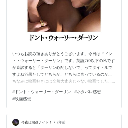
いつもお読み頂きありがとうございます。今日は『ドン
ト・ウォーリー・ダーリン』です。英語力0以下の私です
が直訳すると「ダーリン心配しないで」ってタイトルで
すよね??果たしてどちらが、どちらに言っているのか…
ちなみに映画好きには全然大丈夫じゃない映画でした…
笑心配的中だよ映画オタたち。 まずは概要 あらすじ ネ
#
ドント・ウォーリー・ダーリン
#
ネタバレ感想
タバレ無し感想 ネタバレ有り感想 まずは概要 原題：
#
映画感想
Don't Worry Darling上映時間：122分監督：オリヴィア・
ワイルド脚本：ケイティ・シルバーマン出演者：フロー
レンス・ピュー／ハリー・スタイルズ／クリス・パイン
／オリヴィア・ワイルド公開：2022年製作国：アメリカ
•
今夜は映画ナイト！
2年前