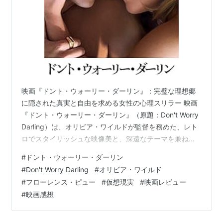
映画『ドント・ウォーリー・ダーリン』：完璧な理想郷
に隠された真実と自由を求める女性の心理スリラー 映画
『ドント・ウォーリー・ダーリン』（原題：Don't Worry
Darling）は、オリビア・ワイルドが監督を務めた、レト
ロでスタイリッシュな映像美と、深遠なテーマを兼ね備
えた心理スリラーです。物語の舞台は、1950年代アメリ
#
ドント・ウォーリー・ダーリン
カを思わせる、砂漠の真ん中に建設された実験的なコミ
#
Don't Worry Darling
#
オリビア・ワイルド
ュニティ「ビクトリー」。この街では、完璧な生活と幸
#
フローレンス・ピュー
#
仮想現実
#
映画レビュー
福が保証され、アリスは愛する夫ジャックと共に、何不
#
映画感想
自由ない平穏な日々を送っていました。夫たちは毎日
「ビクトリー・プロジェクト」という名の極秘の仕事に
出かけ、妻たちは家事と社…