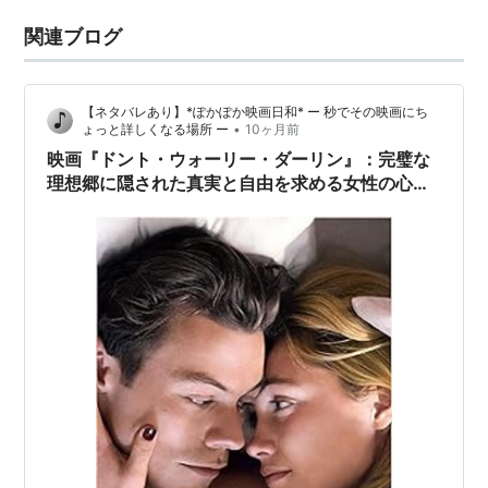
関連ブログ
【ネタバレあり】*ぽかぽか映画日和* ー 秒でその映画にち
•
ょっと詳しくなる場所 ー
10ヶ月前
映画『ドント・ウォーリー・ダーリン』：完璧な
理想郷に隠された真実と自由を求める女性の心理
スリラー