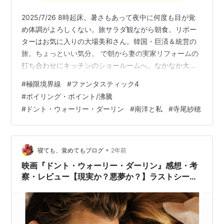
2025/7/26 8時起床。暑さもあって夜中に何度も目が覚
め体調がよろしくない。旅サラダ観ながら朝食。リポー
ターはお気に入りの大場美和さん。韓国・巨済＆統営の
旅。ちょっといい気分。 で朝から妻の実家リフォームの
打ち合わせにキッチンのショールームへ。なかなか大変
ですな。そのまま妻の実家に寄って昼ごはんを頂く。妻
#
極限境界線
#
ファンタスティック4
はそのまま居残りで一人京阪電車で帰宅。暑い。クーラ
#
ボイリング・ポイント/沸騰
ーの効いた部屋で映画を一本。アマプラでイム・スルレ
#
ドント・ウォーリー・ダーリン
#
南洋と私
#
寺尾紗穂
監督「極限境界線 救出までの18日間」を観る。2007
年、アフガニスタンで韓国人23名がタリバンに拉致され
る事件が発生。タリバンは韓国軍の撤退と収監中の仲間
23名の釈放を要求。韓国政府から…
•
寝ても、覚めてもブログ
2年前
映画『ドント・ウォーリー・ダーリン』感想・考
察・レビュー【現実か？悪夢か？】ラストシーン
をあなたはどう読みとく？