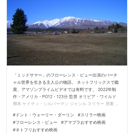
「ミッドサマー」のフローレンス・ピュー出演のバーチ
ャル世界を生きる主人公の物語。 ネットフリックスで鑑
賞、アマゾンプライムビデオでは有料です。 2022年制
作・アメリカ・PG12・123分 監督 オリビア・ワイルド
脚本 ケイティ・シルバーマン ジャンル スリラー 原案 ケ
アリー・バン・ダイク、シェーン・バン・ダイク、ケイ
#
ドント・ウォーリー・ダーリン
#
スリラー映画
ティ・シルバーマン 原題 Don't Worry Darling ネタバレ
#
フローレンス・ピュー
#
アマプラおすすめ映画
度40%（後半ネタバレ度90%） ストーリー 完璧な生活が
#
ネトフリおすすめ映画
保障されている街ビクトリーで暮らすアリス（フローレ