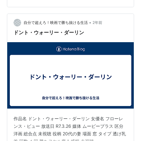
じてその裏に潜む謎と真実を描きます。以下では、映画
の概要、感想、考察を深掘りしつつ、見どころを整理し
ていきます。 作品概要 監督: オリヴィア・ワイルド 出演:
•
自分で超えろ！映画で勝ち抜ける生活
2年前
フローレンス・ピュー、ハリー・ス…
ドント・ウォーリー・ダーリン
作品名 ドント・ウォーリー・ダーリン 女優名 フローレ
ンス・ピュー 放送日 R7.3.26 媒体 ムービープラス 区分
洋画 総合点 未視聴 役柄 20代の妻 場面 窓 タイプ 透け乳