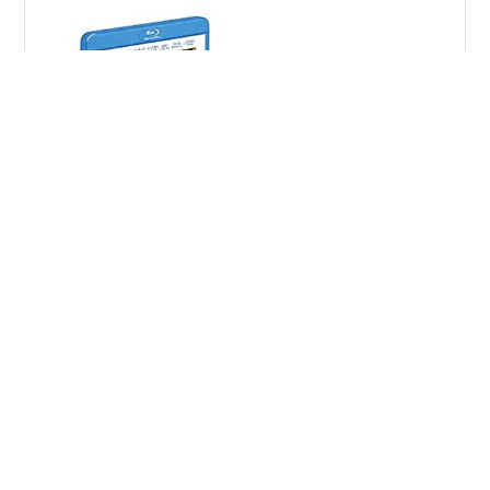
TSUTAYA西友町田店の百円クーポンにて鑑賞。(初回仕
様)ドント・ウォーリー・ダーリン ブルーレイ&DVDセッ
ト(2枚組/ポストカード付) [Blu-ray]フローレンス・ピュ