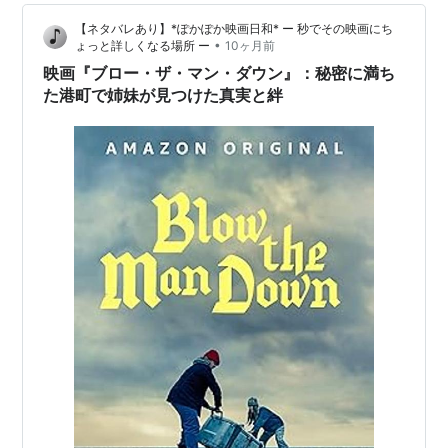
のか？そして、ゲームに巻き込まれた4人の罪…
【ネタバレあり】*ぽかぽか映画日和* ー 秒でその映画にち
•
ょっと詳しくなる場所 ー
10ヶ月前
映画『ブロー・ザ・マン・ダウン』：秘密に満ち
た港町で姉妹が見つけた真実と絆