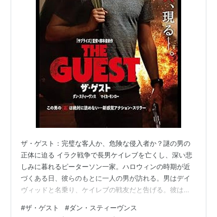
ザ・ゲスト：完璧な客人か、危険な侵入者か？謎の男の
正体に迫る イラク戦争で長男ケイレブを亡くし、深い悲
しみに暮れるピーターソン一家。ハロウィンの時期が近
づくある日、彼らのもとに一人の男が訪れる。男はデイ
ヴィッドと名乗り、ケイレブの戦友だと告げる。彼は家
族を癒し、父親の仕事を手伝い、弟のいじめ問題を解決
#
ザ・ゲスト
#
ダン・スティーヴンス
するなど、一家に瞬く間に溶け込んでいく。謙虚で礼儀