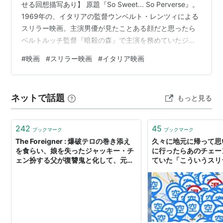
せる回想描写あり】 原題『So Sweet... So Perverse』。
1969年の、イタリアの監督ウンベルト・レンツィによる
スリラー映画。主演男優が見たことある顔だと思ったら
ベルトルッチ監督『暗殺の森』で主演を務めていたジャ
ン＝ルイ・トランティヤンだった。彼のイケメン困り顔
#
映画
#
スリラー映画
#
イタリア映画
を見てるだけで楽しい。 全体的にも、60年代パリの街並
みやファッション、風光明媚な観光地、耽美なインテリ
アに耽美な女優たちが展開する良質スリラーでかなり良
ネットで話題
もっと見る
かった。イタリアの監督らしい幻想味もいい。 ちなみに
ウンベルト・レンツィ監督作品に当たるのはこれで三度
目で…
242
45
ブックマーク
ブックマーク
The Foreigner : 爆破テロの巻き添え
久々に地元に帰って思
を食らい、娘を失ったジャッキー・チ
に行ったらあのチェー
ェン扮する父が復讐鬼と化して、元
ていた「こういうスリ
007のピアース・ブロスナンと対決す
う」
るアクション・スリラー映画の最新作
「ザ・フォーリナー」の予告編を初公
開 ! !