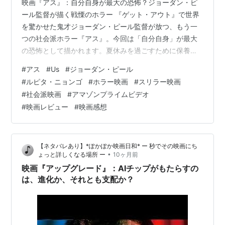
映画『アス』：自分自身が最大の恐怖？ジョーダン・ピ
ール監督が描く戦慄のホラー 『ゲット・アウト』で世界
を驚かせた鬼才ジョーダン・ピール監督が放つ、もう一
つの社会派ホラー『アス』。今回は「自分自身」が最大
の恐怖として描かれます。夏休みを過ごすために保養地
を訪れたウィルソン一家が、自分たちと瓜二つの謎の存
#
アス
#
Us
#
ジョーダン・ピール
在“ドッペルゲンガー”と対峙する物語です。単なるホラー
#
ルピタ・ニョンゴ
#
ホラー映画
#
スリラー映画
の枠を超え、現代社会の闇や人間の二面性を深く問いか
#
社会派映画
#
アマゾンプライムビデオ
ける本作は、観る者に強烈な印象を残します。
#
映画レビュー
#
映画感想
【ネタバレあり】*ぽかぽか映画日和* ー 秒でその映画にち
•
ょっと詳しくなる場所 ー
10ヶ月前
映画『アップグレード』：AIチップがもたらすの
は、進化か、それとも支配か？