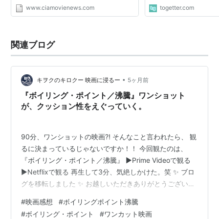
www.ciamovienews.com
togetter.com
関連ブログ
•
キヲクのキロクー 映画に浸るー
5ヶ月前
『ボイリング・ポイント／沸騰』ワンショット
が、クッション性をえぐっていく。
90分、ワンショットの映画⁈ そんなこと言われたら、 観
るに決まっているじゃないですか！！ 今回観たのは、
『ボイリング・ポイント／沸騰』 ▶︎Prime Videoで観る
▶︎Netflixで観る 再生して3分、気絶しかけた。笑 ✨ ブロ
グを移転しました ✨ お越しいただきありがとうございま
す。この記事は新しいブログへ引っ越しました。 ⏳ 5秒
#
映画感想
#
ボイリングポイント沸騰
後に移動します。 お急ぎの方はこちら▶︎
#
ボイリング・ポイント
#
ワンカット映画