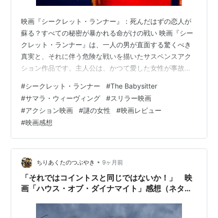
映画『シークレット・ランナー』：死んだはずの恋人が
蘇る？すべての秘密が暴かれる命がけの戦い 映画『シー
クレット・ランナー』は、一人の男が直面する驚くべき
真実と、それに伴う危険な戦いを描いたサスペンスアク
ション作品です。主人公は、かつて愛した女性が事故で
命を落としたと信じていました。しかし、ある日突然、
#
シークレット・ランナー
#
The Babysitter
その死んだはずの恋人に瓜二つの女性が現れます。彼女
#
サマラ・ウィーヴィング
#
スリラー映画
は、すべてを欺く魔性の悪女なのか、それとも、何らか
#
アクション映画
#
謎の女性
#
映画レビュー
の秘密を抱えて逃亡する美しき逃亡者なのか。あるい
#
映画感想
は、男の精神が見せる単なる幻覚なのか。この謎の出現
は、主人公の平穏な日常を一変させ、彼を疑念と混乱の
渦に巻き込みます。彼女の正体を探るうちに、隠され
て…
•
ちりあくたのつぶやき
9ヶ月前
「それではコイントスと同じではないか！」 映
画「ハウス・オブ・ダイナマイト」感想（ネタバ
レありです！）