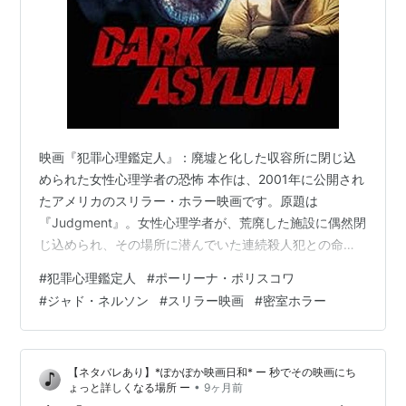
映画『犯罪心理鑑定人』：廃墟と化した収容所に閉じ込
められた女性心理学者の恐怖 本作は、2001年に公開され
たアメリカのスリラー・ホラー映画です。原題は
『Judgment』。女性心理学者が、荒廃した施設に偶然閉
じ込められ、その場所に潜んでいた連続殺人犯との命を
かけた対決を描いています。極限状況下で、心理学の知
#
犯罪心理鑑定人
#
ポーリーナ・ポリスコワ
識を持つ主人公が、狂人から脱出を図るという、シンプ
#
ジャド・ネルソン
#
スリラー映画
#
密室ホラー
ルな構成ながらも緊迫感のある展開が特徴です。
【ネタバレあり】*ぽかぽか映画日和* ー 秒でその映画にち
•
ょっと詳しくなる場所 ー
9ヶ月前