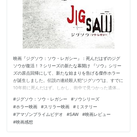
映画『ジグソウ：ソウ・レガシー』：死んだはずのジグ
ソウが復活！？シリーズの新たな幕開け 『ソウ』シリー
ズの原点回帰にして、新たな始まりを告げる傑作ホラー
が誕生しました。伝説の連続殺人犯“ジグソウ”は、すでに
10年前に死んだはず。しかし、街中で見つかった遺体の
特徴は、まさに彼のやり口そのもの。模倣犯か、それと
#
ジグソウ：ソウ・レガシー
#
ソウシリーズ
も何者かの手によるものなのか…？不可解な事件を追う
#
ホラー映画
#
スリラー映画
#
ミステリー
刑事と検視官たちは、ジグソウの声が収められたUSBス
#
アマゾンプライムビデオ
#
SAW
#
映画レビュー
ティックを発見します。それは「ゲームは始まった」と
#
映画感想
告げ、再び恐怖の連鎖が始まることを示唆していまし
た。果たして、死んだはずのジグソウは本当に復活した