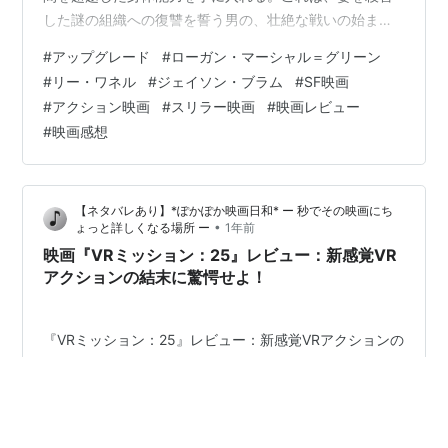
した謎の組織への復讐を誓う男の、壮絶な戦いの始まり
だった。しかし、その力は単なる“アップグレード”ではな
#
アップグレード
#
ローガン・マーシャル＝グリーン
く、AIチップ「STEM」の真の目的が明らかになるにつ
#
リー・ワネル
#
ジェイソン・ブラム
#
SF映画
れ、物語は予測不能な方向へと突き進んでいく。本作
#
アクション映画
#
スリラー映画
#
映画レビュー
は、観る者にAIと人類の未来、そして人間の意識と自由
#
映画感想
について深く考えさせる、革新的なSFアクション・スリ
ラーです。
【ネタバレあり】*ぽかぽか映画日和* ー 秒でその映画にち
•
ょっと詳しくなる場所 ー
1年前
映画『VRミッション：25』レビュー：新感覚VR
アクションの結末に驚愕せよ！