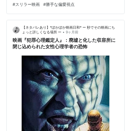
#
スリラー映画
#
勝手な偏愛視点
【ネタバレあり】*ぽかぽか映画日和* ー 秒でその映画にち
•
ょっと詳しくなる場所 ー
9ヶ月前
映画『犯罪心理鑑定人』：廃墟と化した収容所に
閉じ込められた女性心理学者の恐怖