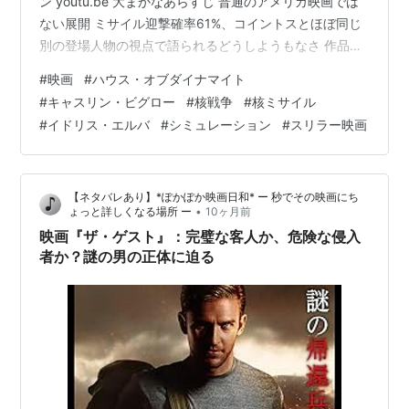
ン youtu.be 大まかなあらすじ 普通のアメリカ映画では
ない展開 ミサイル迎撃確率61%、コイントスとほぼ同じ
別の登場人物の視点で語られるどうしようもなさ 作品に
込められている明確な反核メッセージ 「コンテイジョ
#
映画
#
ハウス・オブダイナマイト
ン」との類似 まずまずの評価と観客の思い 大まかなあら
#
キャスリン・ビグロー
#
核戦争
#
核ミサイル
すじ キャスリン・ビグロー監督によるスリラー映画で
#
イドリス・エルバ
#
シミュレーション
#
スリラー映画
す。ある日のアメリカで、発射元が不明の核ミサイルが
あと19分でアメリカ本土（厳密にはシカゴ）に着弾する
ことが確定している（！）という状況が、多視点で描写
【ネタバレあり】*ぽかぽか映画日和* ー 秒でその映画にち
されます。 普通のア…
•
ょっと詳しくなる場所 ー
10ヶ月前
映画『ザ・ゲスト』：完璧な客人か、危険な侵入
者か？謎の男の正体に迫る