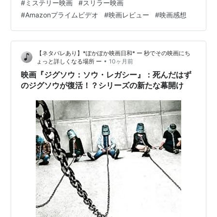
#
ミステリー映画
#
スリラー映画
正しく、しかも容姿端麗なデイヴィッドは、まさに完璧
#
Amazonプライムビデオ
#
映画レビュー
#
映画感想
な“ゲスト”だった。しかし、デイヴィッドが現れてから、
彼の周囲では不可解で暴力的な事件が多発し始める。彼
の過激なやり方に疑問を抱いた長女アナは、デイヴィッ
【ネタバレあり】*ぽかぽか映画日和* ー 秒でその映画にち
ドの過去を独自に調べ始めるが、すでに時遅し。…
•
ょっと詳しくなる場所 ー
10ヶ月前
映画『ジグソウ：ソウ・レガシー』：死んだはず
のジグソウが復活！？シリーズの新たな幕開け