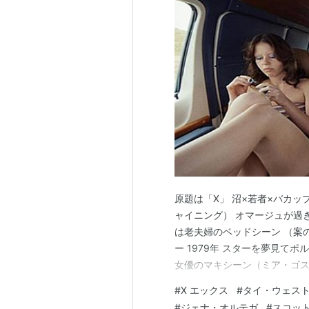
原題は「X」 沼×若者×バカッ
ャイニング） オマージュが過
は老夫婦のベッドシーン （案
ー 1979年 スターを夢見て
女優のマキシーン（ミア・ゴス
ーソン） 芸術志向の学生監督
#
X エックス
#
タイ・ウェス
ガ） ベトナム帰りのAV男優
#
ジェナ・オルテガ
#
スコッ