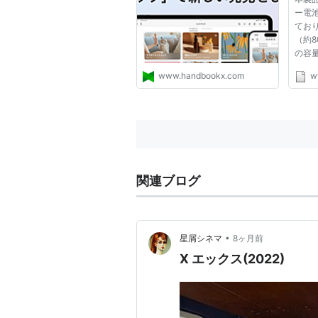
ー電池 
てお
（約8
の容
ソコ
www.handbookx.com
ww
話、
ビデ
GP
い機
ケーブ
関連ブログ
•
星屑シネマ
8ヶ月前
X エックス(2022)