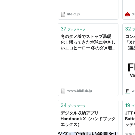
life-x.jp
di
37
32
ブックマーク
冬のダメ着でストップ温暖
コン
化！帰ってきた地球にやさし
「X
いエコヒーロー 冬のダメ着
（製品
(人型寝袋フリースX)（エッ
HF1
クス） | BIBILAB
ム [
www.bibilab.jp
w
24
19
ブックマーク
ブ
デジタル収納アプリ
JTT 
Handbook X（ハンドブック
Bat
エックス）
ッテ
～』
本製