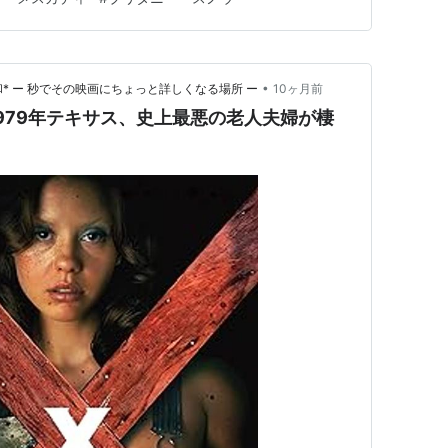
スノ…
•
* ー 秒でその映画にちょっと詳しくなる場所 ー
10ヶ月前
1979年テキサス、史上最悪の老人夫婦が棲