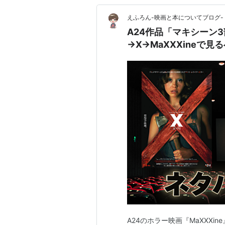
えふろん-映画と本についてブログ-
A24作品「マキシーン
→X→MaXXXineで見
A24のホラー映画『MaXXXi