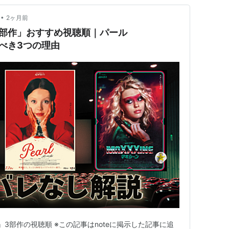
•
2ヶ月前
3部作」おすすめ視聴順｜パール
るべき3つの理由
ne』3部作の視聴順 ※この記事はnoteに掲示した記事に追