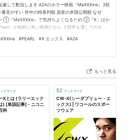
慮して配信します A24のホラー映画『MaXXXine』3部
番見やすい 作中の時系列順 原産の米国公開順 なぜ
か ①『MaXXXine』で気持ちよくなるため ②『X』はか
earl』が純粋に良い映画だから ３部作を通してのキー
一番見やすい 作中の時系列順 ①1918年『Pearl パー
XXXine
#
PEARL
#
X エックス
#
A24
ックス』(1作目)③1985年『M…
もっと見る
52
ブックマーク
ブックマーク
ーXとは (ラリーエック
CW-X(シーダブリュー・エ
) [単語記事] - ニコニ
ックス) | ワコールのスポー
百科
ツウェア