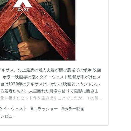
年テキサス、史上最悪の老人夫婦が棲む農場での惨劇 映画
は、ホラー映画界の鬼才タイ・ウェスト監督が手がけたス
台は1979年のテキサス州。ポルノ映画というジャンル
する若者たちが、人里離れた農場を借りて撮影に臨みま
変化を捉えたヒット作を生み出すことでしたが、その農場
夫婦ハワードとパールでした。若さ、美しさ、そして奔放
タイ・ウェスト
#
スラッシャー
#
ホラー映画
圧され満たされない老夫婦の欲望が衝突するとき、美しい
画レビュー
れの殺戮の舞台へと…