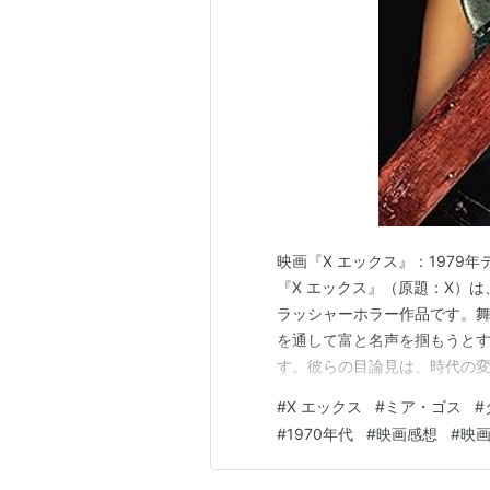
映画『X エックス』：1979
『X エックス』（原題：X）
ラッシャーホラー作品です。舞
を通して富と名声を掴もうと
す。彼らの目論見は、時代の
の持ち主は、秘密を抱える老
#
X エックス
#
ミア・ゴス
#
な野心を持つ若者たちと、抑
#
1970年代
#
映画感想
#
映
はずの夢の撮影現場は、血まみ