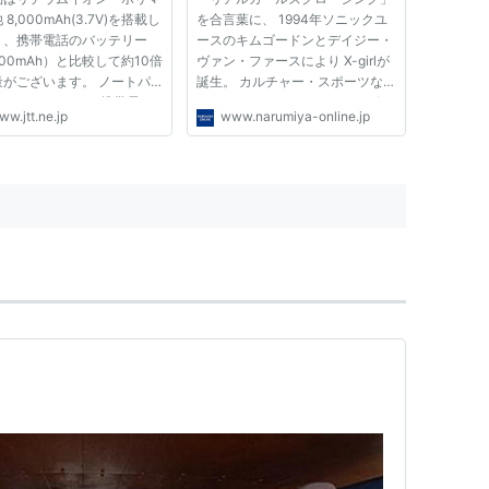
8,000mAh(3.7V)を搭載し
を合言葉に、 1994年ソニックユ
り、携帯電話のバッテリー
ースのキムゴードンとデイジー・
00mAh）と比較して約10倍
ヴァン・ファースにより X-girlが
量がございます。 ノートパ
誕生。 カルチャー・スポーツな
ンやモバイルPC、携帯電
どストリートシーンからさまざま
w.jtt.ne.jp
www.narumiya-online.jp
ゲーム機、デジタルカメラ、
な要素を取り込み、 時代の変化
オカメラ、ポータブルDVD、
に合わせてリアルな女の子のスト
Sナビなど、今までにない幅広
リートスタイルを提案する「X-
器に利用可能です。 付属の
girl」のキッズブランド。
ルと...