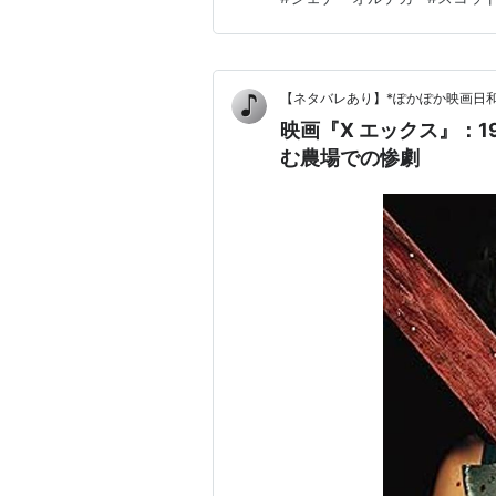
のボビー＝リン（ブリタニー・
【ネタバレあり】*ぽかぽか映画日和
映画『X エックス』：
む農場での惨劇