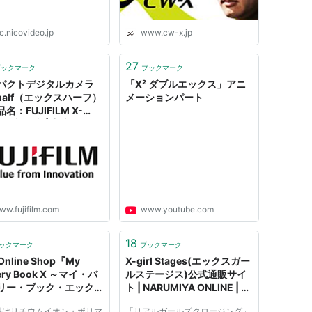
c.nicovideo.jp
www.cw-x.jp
27
ブックマーク
ブックマーク
パクトデジタルカメラ
「X² ダブルエックス」アニ
 half（エックスハーフ）
メーションパート
名：FUJIFILM X-
）」新発売 | 富士フイル
日本]
ww.fujifilm.com
www.youtube.com
18
ックマーク
ブックマーク
Online Shop『My
X-girl Stages(エックスガー
tery Book X ～マイ・バ
ルステージス)公式通販サイ
リー・ブック・エックス
ト | NARUMIYA ONLINE | ナ
ルミヤオンライン
品はリチウムイオン・ポリマ
「リアルガールズクロージング」