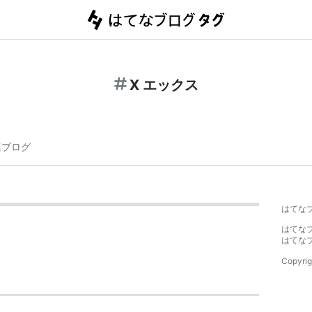
X エックス
連ブログ
はてな
はてな
はてな
Copyrig