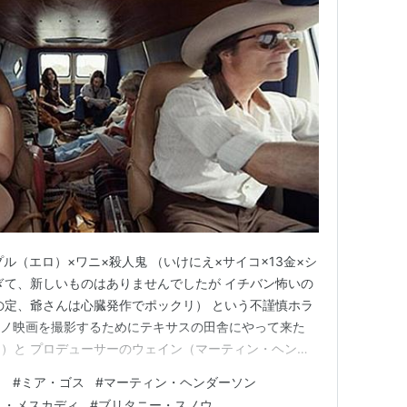
プル（エロ）×ワニ×殺人鬼 （いけにえ×サイコ×13金×シ
ぎて、新しいものはありませんでしたが イチバン怖いの
の定、爺さんは心臓発作でポックリ） という不謹慎ホラ
ポルノ映画を撮影するためにテキサスの田舎にやって来た
）と プロデューサーのウェイン（マーティン・ヘンダ
ＲＪとその彼女で録音係のロレイン（ジェナ・オルテ
ト
#
ミア・ゴス
#
マーティン・ヘンダーソン
ジャクソン（スコット・メスカディ）と 相手役で時々彼女
ト・メスカディ
#
ブリタニー・スノウ