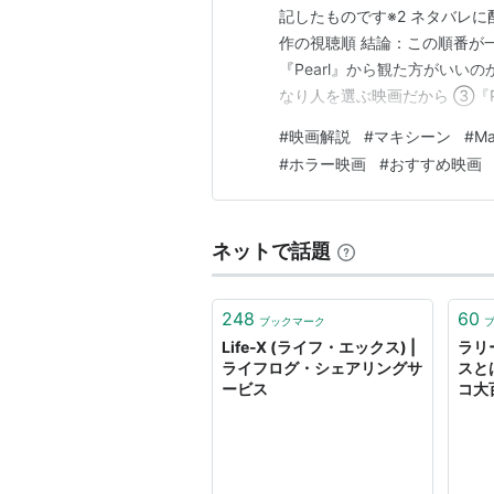
記したものです※2 ネタバレに配
作の視聴順 結論：この順番が一
『Pearl』から観た方がいいの
なり人を選ぶ映画だから ③『P
ワード まとめ 結論：この順番が
#
映画解説
#
マキシーン
#
Ma
ル』(2作目)②1978年『X エ
#
ホラー映画
#
おすすめ映画
ネットで話題
248
60
ブックマーク
Life-X (ライフ・エックス) |
ラリ
ライフログ・シェアリングサ
スとは
ービス
コ大