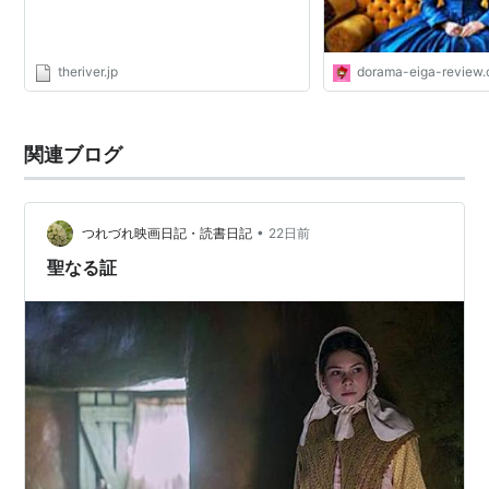
theriver.jp
dorama-eiga-review
関連ブログ
•
つれづれ映画日記・読書日記
22日前
聖なる証