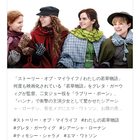
「ストーリー・オブ・マイライフ / わたしの若草物語」
何度も映画化されている『若草物語』をグレタ・ガーウ
ィグが監督。二女ジョー役を『ラブリー・ボーン』、
『ハンナ』で衝撃の主演少女として驚かせたシアーシ
ャ・ローナン、長女メグにエマ・ワトソン、お隣の美青
年ローリーにティモシー・シャラメ、締めの脇役、母さ
#
ストーリー・オブ・マイライフ
#
わたしの若草物語
んにローラ・ダーン、伯母にメリル・ストリープという
#
グレタ・ガーウィグ
#
シアーシャ・ローナン
ナイス・キャスティング。 時系列シャッフル。これがい
#
ティモシー・シャラメ
#
エマ・ワトソン
ただけない。現在と７年前からを行き来するのだが、四