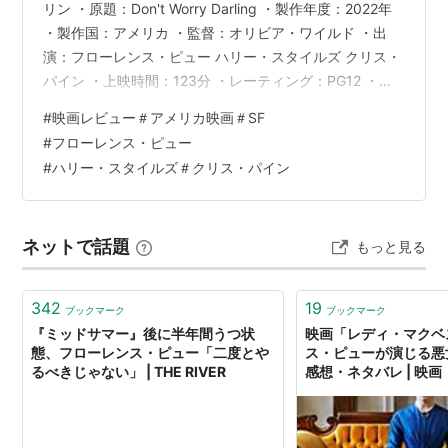
リン ・原題：Don't Worry Darling ・製作年度：2022年
・製作国：アメリカ ・監督：オリビア・ワイルド ・出
演：フローレンス・ピュー ハリー・スタイルズ クリス・
パイン ・上映時間：123分 ・レーティング：PG12 ・ジ
ャンル：SFスリラー 【あらすじ】 アリス・チェンバーズ
#
映画レビュー＃アメリカ映画＃SF
（フローレンス・ピュー）と夫のジャック（ハリー・ス
#
フローレンス・ピュー
タイルズ）は、砂漠の中の美しい町「ビクトリー」で暮
#
ハリー・スタイルズ＃クリス・パイン
らしている。 この町には、「ビクトリー計画」に関わる
社員とその家族だけが住んでいた。 1950年代を思わせる
瀟洒な住宅、高級車、そして美しく着飾った…
ネットで話題
もっと見る
342
19
ブックマーク
ブックマーク
『ミッドサマー』後に半年間うつ状
映画「レディ・マクベ
態、フローレンス・ピュー「二度とや
ス・ピューが演じる悪
るべきじゃない」 | THE RIVER
感想・ネタバレ | 映
配信で見放題！ あら
バレブログ