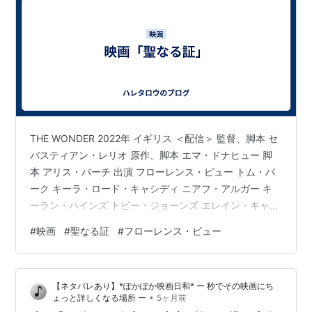
THE WONDER 2022年 イギリス ＜配信＞ 監督、脚本 セ
バスティアン・レリオ 原作、脚本 エマ・ドナヒュー 脚
本 アリス・バーチ 出演 フローレンス・ピュー トム・バ
ーク キーラ・ロード・キャシディ ニアフ・アルガー キ
ーラン・ハインズ トビー・ジョーンズ エレイン・キャシ
ディ ダーモット・クロウリー ブライアン・Ｆ・オバーン
#
映画
#
聖なる証
#
フローレンス・ピュー
デヴィッド・ウィルモット ほか ひとりの少女の魂と命を
宗教と科学そして人間性が救う。静かで陰鬱な映画では
あったが最後まで飽きずに見られた。よくわからない描
【ネタバレあり】*ぽかぽか映画日和* ー 秒でその映画にち
写もあった。静まった風景の野に咲く花々が美しかっ
•
ょっと詳しくなる場所 ー
5ヶ月前
た。