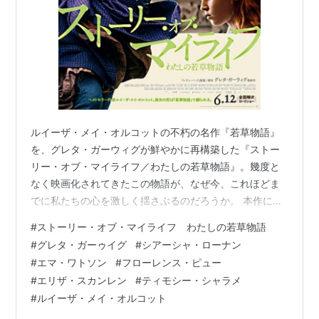
ルイーザ・メイ・オルコットの不朽の名作『若草物語』
を、グレタ・ガーウィグが鮮やかに再構築した『ストー
リー・オブ・マイライフ／わたしの若草物語』。幾度と
なく映画化されてきたこの物語が、なぜ今、これほどま
でに私たちの心を激しく揺さぶるのだろうか。 本作に
は、現代を生きる私たちが直面する「自立と経済」「キ
#
ストーリー・オブ・マイライフ わたしの若草物語
ャリアと結婚」という、極めて切実な問いが刻まれてい
#
グレタ・ガーゥイグ
#
シアーシャ・ローナン
る。時系列を大胆に入れ替えた演出や、ジョーの作家と
#
エマ・ワトソン
#
フローレンス・ピュー
しての魂に焦点を当てた結末から、古典が「現代のバイ
#
エリザ・スカンレン
#
ティモシー・シャラメ
ブル」へと進化した理由を紐解いていきたい。 映画『ス
#
ルイーザ・メイ・オルコット
トーリー・オブ・マイライフ わたしの若草物語』は、