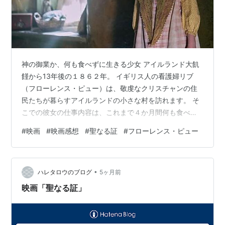
神の御業か、何も食べずに生きる少女 アイルランド大飢
饉から13年後の１８６２年。 イギリス人の看護婦リブ
（フローレンス・ピュー）は、敬虔なクリスチャンの住
民たちが暮らすアイルランドの小さな村を訪れます。 そ
こでの彼女の仕事内容は、これまで４か月間何も食べず
に生きているという１１歳の少女アナを１５日間観察す
#
映画
#
映画感想
#
聖なる証
#
フローレンス・ピュー
ること。 リブはこの奇跡の真相を何とか突き止めようと
します。 アナは確かに、水を少し飲む以外は全く食事を
していないように見えました。けれど、常に家族たちが
•
そばにいて触れ合っていることがリブは気になって、家
ハレタロウのブログ
5ヶ月前
族との接触を禁じます。 すると案の定、それから次第に
映画「聖なる証」
アナの健康状態が悪化。みるみるうちに衰…