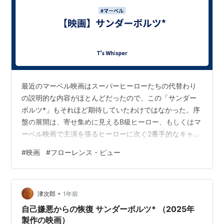
最近のマーベル映画はスーパーヒーローたちの代替わり
の説明的な内容がほとんどだったので、この「サンダー
ボルツ*」もそれほど期待していたわけではなかった。序
盤の展開は、寄せ集めに見えるB級ヒーロー、もしくはマ
ーベル映画で主演を張るヒーローに次ぐ2番手的なキャラ
クターの集合体で何とか1本まかなってしまおうという安
#
映画
#
フローレンス・ピュー
っぽさを感じてしまっていた。 しかし、終盤に向けてテ
ーマが明確に描かれるようになると、多様性の時代のヒ
ーローを模索していることがわかり、一気に引き込まれ
•
た。マイアンマンもキャプテン・アメリカも絶対的なヒ
津次郎
1年前
ーローで、周囲からもそういう目で見られる存在だっ
自己嫌悪からの恢復 サンダーボルツ* （2025年
た。しかし、ここに集まったメンバーは、エレ…
製作の映画）