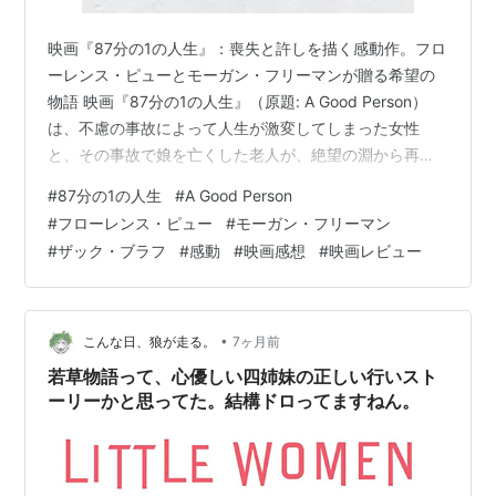
映画『87分の1の人生』：喪失と許しを描く感動作。フロ
ーレンス・ピューとモーガン・フリーマンが贈る希望の
物語 映画『87分の1の人生』（原題: A Good Person）
は、不慮の事故によって人生が激変してしまった女性
と、その事故で娘を亡くした老人が、絶望の淵から再生
していく姿を描いたヒューマンドラマです。監督は『終
#
87分の1の人生
#
A Good Person
わりで始まりの4日間』のザック・ブラフ。主演のフロー
#
フローレンス・ピュー
#
モーガン・フリーマン
レンス・ピューが圧倒的な演技力で、罪悪感に苛まれる
#
ザック・ブラフ
#
感動
#
映画感想
#
映画レビュー
ヒロインの苦悩を等身大に演じきっています。日本では
劇場未公開ながら、配信を通じて多くの映画ファンから
「隠れた名作」として高い評価を得ている一作です。
•
こんな日、狼が走る。
7ヶ月前
若草物語って、心優しい四姉妹の正しい行いスト
ーリーかと思ってた。結構ドロってますねん。