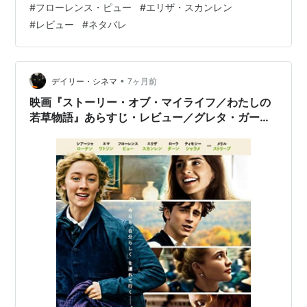
#
フローレンス・ピュー
#
エリザ・スカンレン
姉妹の話な上、７年の見た目の差はほとんどなし。有名
#
レビュー
#
ネタバレ
な『若草物語』だから、みな登場人物分かってるよね？
の前提があるのだろうけど、どの俳優が誰かも分か…
•
デイリー・シネマ
7ヶ月前
映画『ストーリー・オブ・マイライフ／わたしの
若草物語』あらすじ・レビュー／グレタ・ガーウ
ィグ監督が19世紀の古典を全く新しい表現で蘇ら
せる