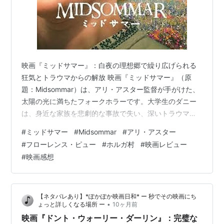
映画『ミッドサマー』：白夜の理想郷で繰り広げられる
狂気とトラウマからの解放 映画『ミッドサマー』（原
題：Midsommar）は、アリ・アスター監督が手がけた、
太陽の光に満ちたフォークホラーです。大学生のダニー
は、身近な家族を悲劇的な事故で失い、深いトラウマと
恋人クリスとの関係の不和に苦しんでいました。そんな
#
ミッドサマー
#
Midsommar
#
アリ・アスター
中、人類学を専攻するクリスとその友人たち、そしてス
#
フローレンス・ピュー
#
ホルガ村
#
映画レビュー
ウェーデン出身の交換留学生ペレに誘われ、90年に一度
#
映画感想
行われるスウェーデンの夏至祭（ミッドサマー）に参加
するため、人里離れたホルガ村を訪れます。一年中太陽
が沈まない白夜のもと、花冠を被った村人たちから温か
【ネタバレあり】*ぽかぽか映画日和* ー 秒でその映画にち
い歓迎を受ける一行でしたが、彼らが目にす…
•
ょっと詳しくなる場所 ー
10ヶ月前
映画『ドント・ウォーリー・ダーリン』：完璧な