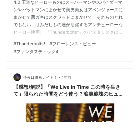
4.0 王道なヒーローものはスーパーマンやスパイダーマ
ンやバットマンにまかせて美男美女はアベンジャーズに
まかせて悪ガキはスクワッドにまかせて、それらのどれ
でもない、はみだしもの達が活躍するアンチヒーローな
ヒーロー映画。 『Thunderbolts*』のアスタリスクはニ
ューアベンジャーズの略だそうで、連綿と続いてきたマ
#
Thunderbolts*
#
フローレンス・ピュー
ーベルシネマティックユニバースの正統継承映画だが、
#
ファンタスティック4
さいしょからエレナ（ピュー）は絶望感を漂わせながら
ビル屋上の突端に立ち、悔恨や辞世みたいなことを言っ
ている。映画のはじまりからそれだった。 結論を先に言
うと映画サンダーボルツが言いたいのは自己嫌悪からの
•
今夜は映画ナイト！
1年前
恢復である。なんならボブ＝セン…
【感想/解説】「We Live in Time この時を生き
て」限られた時間をどう使う？涙腺崩壊のヒュー
マンドラマ映画最新作！