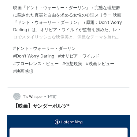
映画『ドント・ウォーリー・ダーリン』：完璧な理想郷
に隠された真実と自由を求める女性の心理スリラー 映画
『ドント・ウォーリー・ダーリン』（原題：Don't Worry
Darling）は、オリビア・ワイルドが監督を務めた、レト
ロでスタイリッシュな映像美と、深遠なテーマを兼ね備
えた心理スリラーです。物語の舞台は、1950年代アメリ
#
ドント・ウォーリー・ダーリン
カを思わせる、砂漠の真ん中に建設された実験的なコミ
#
Don't Worry Darling
#
オリビア・ワイルド
ュニティ「ビクトリー」。この街では、完璧な生活と幸
#
フローレンス・ピュー
#
仮想現実
#
映画レビュー
福が保証され、アリスは愛する夫ジャックと共に、何不
#
映画感想
自由ない平穏な日々を送っていました。夫たちは毎日
「ビクトリー・プロジェクト」という名の極秘の仕事に
出かけ、妻たちは家事と社…
•
T's Whisper
1年前
【映画】サンダーボルツ*