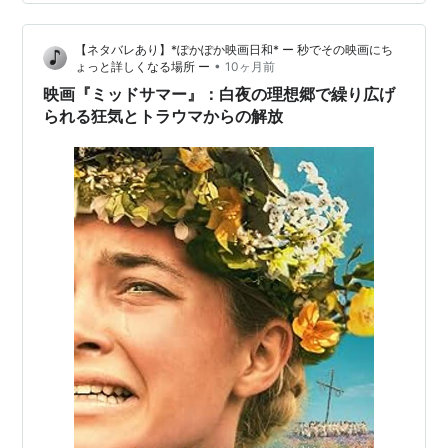
2026年1月13日、NHKBSプレミアムシネマ…
【ネタバレあり】*ぽかぽか映画日和* ー 秒でその映画にち
•
ょっと詳しくなる場所 ー
10ヶ月前
映画『ミッドサマー』：白夜の理想郷で繰り広げ
られる狂気とトラウマからの解放