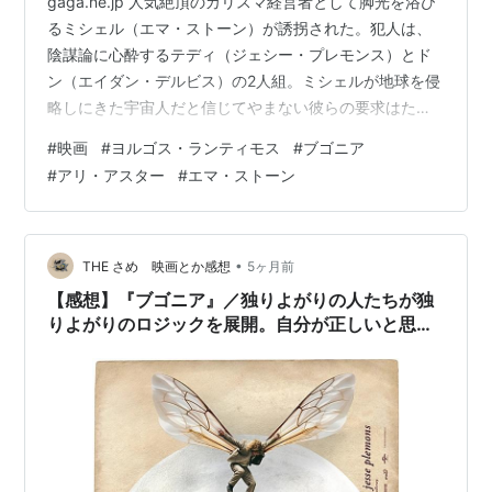
gaga.ne.jp 人気絶頂のカリスマ経営者として脚光を浴び
るミシェル（エマ・ストーン）が誘拐された。犯人は、
陰謀論に心酔するテディ（ジェシー・プレモンス）とド
ン（エイダン・デルビス）の2人組。ミシェルが地球を侵
略しにきた宇宙人だと信じてやまない彼らの要求はただ
一つ。「地球から手を引け」彼らの馬鹿げた要望を一蹴
#
映画
#
ヨルゴス・ランティモス
#
ブゴニア
するミシェルだが、事態は思わぬ方向へと加速していき
#
アリ・アスター
#
エマ・ストーン
——。 面白いんだけど、くりかえし見たくはない映画だ
った。
•
THE さめ 映画とか感想
5ヶ月前
【感想】『ブゴニア』／独りよがりの人たちが独
りよがりのロジックを展開。自分が正しいと思っ
てる俺やあなたのことです。