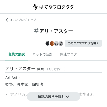
はてなブログ トップ
アリ・アスター
このタグでブログを書く
言葉の解説
ネットで話題
関連ブログ
アリ・アスター
(
映画
)
【
ありあすたー
】
Ari Aster
監督、脚本家、編集者
アメリカ／ニューヨーク州ニューヨーク市生まれ
解説の続きを読む
主な作品