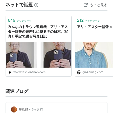
ネットで話題
もっと見る
おいしくないんだわ！ ひどいダシがでています。 2…
649
212
ブックマーク
ブックマーク
みんなのトラウマ製造機 アリ・アス
アリ・アスター監督 ×
ター監督の眼差しに映る冬の日本、写
真と手記で綴る写真日記
www.fashionsnap.com
ginzamag.com
関連ブログ
•
津次郎
3ヶ月前