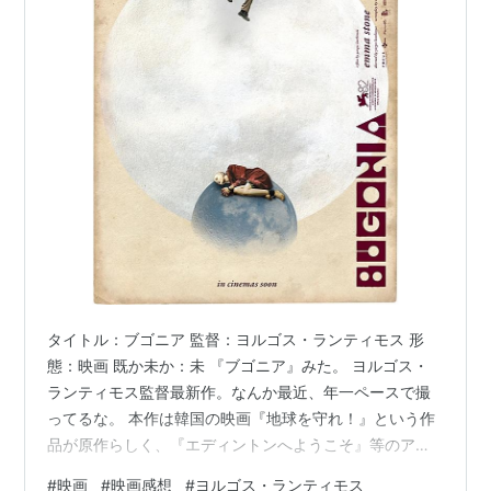
タイトル：ブゴニア 監督：ヨルゴス・ランティモス 形
態：映画 既か未か：未 『ブゴニア』みた。 ヨルゴス・
ランティモス監督最新作。なんか最近、年一ペースで撮
ってるな。 本作は韓国の映画『地球を守れ！』という作
品が原作らしく、『エディントンへようこそ』等のア
リ・アスターが製作としてリメイクしたがってたらし
#
映画
#
映画感想
#
ヨルゴス・ランティモス