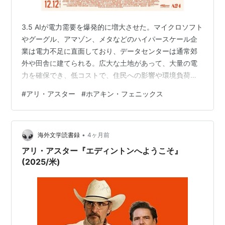
3.5 AIが電力需要を爆発的に増大させた。マイクロソフト
やグーグル、アマゾン、メタなどのハイパースケール企
業は電力不足に直面しており、データセンターは通常郊
外や田舎に建てられる。広大な土地があって、大量の電
力を確保でき、低コストで、住民への影響や環境負荷を
小さく収めることができるからだ。映画エディントンの
#
アリ・アスター
#
ホアキン・フェニックス
背景にもデータセンターの誘致がある。ハイパースケー
ル企業のAIデータセンターは大量の電力を食う。GPUを
高速ネットワークで接続し並列計算させるGPUクラスタ
•
ーと、その冷却によって一都市規模もの電力が必要にな
海外文学読書録
4ヶ月前
るからだ。GPUクラスターというものの簡単な理解とし
アリ・アスター『エディントンへようこそ』
ては「数年前AIで画像を生成できる…
(2025/米)