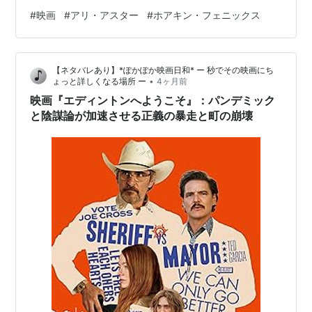
ていない。そのことでジョーは市長のテッド・ガルシア
#
映画
#
アリ・アスター
#
ホアキン・フェニックス
（ペドロ・パスカル）と対立する。ジョーは市長選挙に
立候補を表明するが……。 この監督の映画は『ミッドサ
マー』と『ボーはおそれている』を見た。監督は一貫し
【ネタバレあり】*ぽかぽか映画日和* ー 秒でその映画にち
て西洋社会のへんてこさを描いている。 西洋社会がどこ
•
ょっと詳しくなる場所 ー
4ヶ月前
か奇妙に見えるのは、それがロゴスによって組み立てら
映画『エディントンへようこそ』：パンデミック
れているからだ。ここでいうロゴスとは単な…
と陰謀論が加速させる正義の暴走と町の崩壊