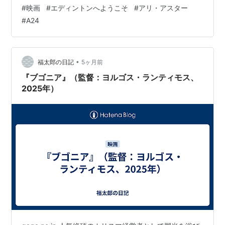
それている』の別バージョン？ 4. 私は、ステキでキュー
#
映画
#
エディントンへようこそ
#
アリ・アスター
トなアリ・アスター作品が好き 【見た人用】結末ネタバ
#
A24
レ：どこが「理想的な家族」なのか？ 1. アメリカ国内映
画としてのアリ・アスター作品 という印象でした。 舞台
がコロナ禍、アメリカ中南部の地方都市…ということ
で、全体的に日本人には共感しづらい。 コロナのロック
•
福太郎の日記
5ヶ月前
ダウ…
『ブゴニア』（監督：ヨルゴス・ランティモス、
2025年）