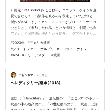
引用元：realsound.jp ここ数年、ニコラス・ケイジを直
視できなくて、出演作を観るのを敬遠していたけれど、
製作がA24、そしてアリ・アスターがプロデューサーの
ひとりとして参加した作品、という情報と、劇場でも自
宅でもなく国際線の機内という状況に「解禁かするなら
今かな」と思い、鑑賞 ブラックなSFという、自分の好み
#
2023年
#
アメリカ映画
とは明らかに違う作品ながら、最後まで惹きつけられて
#
クリストファー・ボルグリ
#
ニコラス・ケイジ
しまった 大学教授という職にありながら、妻にも娘たち
#
A24
#
アリ・アスター
#
映画
からも煙たがられているポール（ニコラス・ケイジ） 鈍
感力のお陰もあって、ささやかな幸せを感じながら平穏
な毎日を送っていた ところが、そんな平穏な毎日は、
「数百万人もの人たちの夢の…
•
星屑シネマ
7ヶ月前
ヘレディタリー/継承(2018)