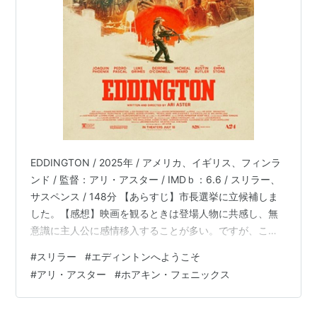
EDDINGTON / 2025年 / アメリカ、イギリス、フィンラ
ンド / 監督：アリ・アスター / IMDｂ：6.6 / スリラー、
サスペンス / 148分 【あらすじ】市長選挙に立候補しま
した。【感想】映画を観るときは登場人物に共感し、無
意識に主人公に感情移入することが多い。ですが、これ
ほど誰にも共感できず感情移入もできず、全員が自分勝
#
スリラー
#
エディントンへようこそ
手に見える映画は珍しい。みんながみんな好き勝手やっ
#
アリ・アスター
#
ホアキン・フェニックス
ている。新型コロナ、白人至上主義、BLM、先住民との
領土問題、新興宗教、陰謀論、SNSなど、さまざまな社
会問題を一つの鍋で煮込んだような作品。この鍋ねえ‥‥