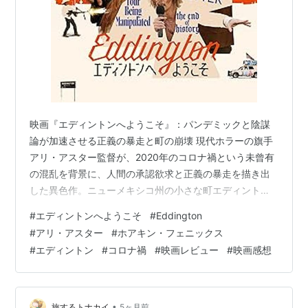
映画『エディントンへようこそ』：パンデミックと陰謀
論が加速させる正義の暴走と町の崩壊 現代ホラーの旗手
アリ・アスター監督が、2020年のコロナ禍という未曾有
の混乱を背景に、人間の承認欲求と正義の暴走を描き出
した異色作。ニューメキシコ州の小さな町エディントン
を舞台に、マスク着用を巡る些細な対立から町全体が制
#
エディントンへようこそ
#
Eddington
御不能なカオスへと突き進む様を、ブラックユーモアと
#
アリ・アスター
#
ホアキン・フェニックス
サスペンスフルな演出で描き出します。ホアキン・フェ
#
エディントン
#
コロナ禍
#
映画レビュー
#
映画感想
ニックスをはじめとする豪華キャストが、現代アメリカ
の分断と狂気を生々しく体現しています。
•
旅するトナカイ
5ヶ月前