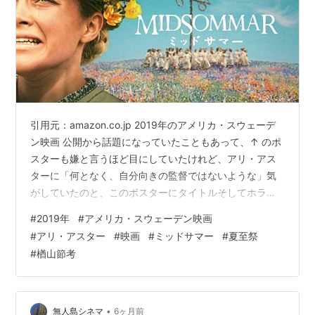
引用元：amazon.co.jp 2019年のアメリカ・スウェーデ
ン映画 公開から話題になっていたこともあって、↑ のポ
スターも嫌と言うほど目にしていたけれど、アリ・アス
ターに「何となく、自分向きの監督ではないような」気
がしていたのと、このポスターにタイトルそしてホラー
映画だという断片的な情報からは興味が沸かず、これま
#
2019年
#
アメリカ・スウェーデン映画
で敬遠していた それから年数も経ったし、今でも評判を
#
アリ・アスター
#
映画
#
ミッドサマー
#
夏至祭
耳にすることもあって「そろそろ観てみようか」と重い
#
楢山節考
腰を上げてみた アメリカの大学生、クリスチャン（ジャ
ック・レイナー）、マーク（ウィル・ポールター）、ジ
ョシュ（ウィリアム・ジャクソン・ハーパー）、ペレ
（ヴィルヘルム・ブロングレン…
•
無人島シネマ
6ヶ月前