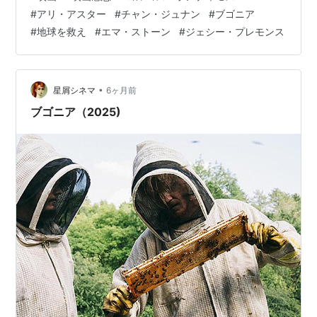
い。元作の監督、チャン・ジュナンは体調面等の問題で
#
アリ・アスター
#
チャン・ジュナン
#
ブゴニア
チェンジとなり、白羽の矢が立ったのがヨルゴス・ラン
#
地球を救え
#
エマ・ストーン
#
ジェシー・プレモンス
ティモス。ランティモスとアリ・アスターの共闘とかい
う家系ラーメンに家系ラーメンを混ぜたかのような濃
さ。そして家系ラーメンに家系ラーメンを混ぜたらそれ
は家系ラーメンでしかないのよ。お互いおんなじ方向…
•
星屑シネマ
6ヶ月前
ブゴニア（2025)