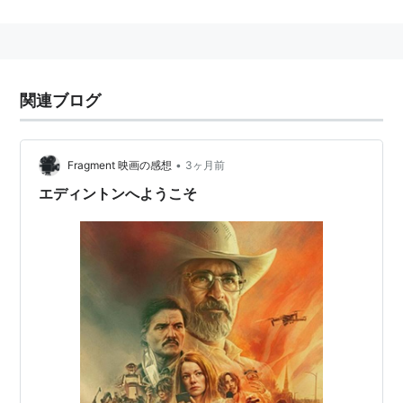
へレディタリー／継承
（2018） 脚本、監督
関連ブログ
•
Fragment 映画の感想
3ヶ月前
エディントンへようこそ