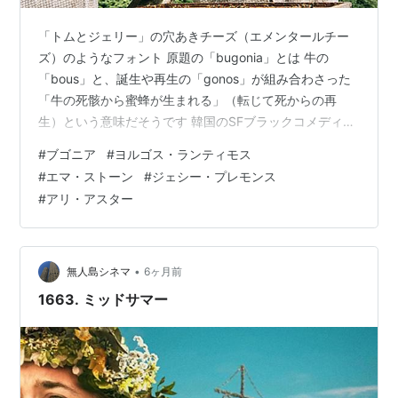
「トムとジェリー」の穴あきチーズ（エメンタールチー
ズ）のようなフォント 原題の「bugonia」とは 牛の
「bous」と、誕生や再生の「gonos」が組み合わさった
「牛の死骸から蜜蜂が生まれる」（転じて死からの再
生）という意味だそうです 韓国のSFブラックコメディ
「地球を守れ！」(2003) のリメイクということで 今や不
#
ブゴニア
#
ヨルゴス・ランティモス
条理映画の代名詞ともいえるヨルゴス・ランティモス監
#
エマ・ストーン
#
ジェシー・プレモンス
督 ＆アリ・アスタープロデュースのわりには不穏さは控
#
アリ・アスター
えめ（笑） わかりやすい内容ではないでしょうか ほぼ、
アンドロメダ星人の陰謀論に染まりきった男と 人間にな
りすましたアンドロメダ星人に違いないと誘拐されてし
まった 大企業の…
•
無人島シネマ
6ヶ月前
1663. ミッドサマー