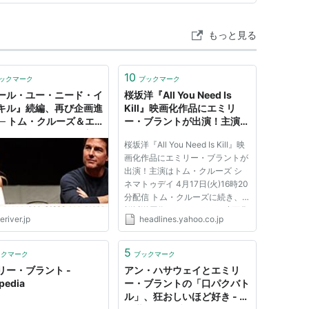
演
もっと見る
） 出演
 出演
10
04）＜未＞ 出演
ックマーク
ブックマーク
ール・ユー・ニード・イ
桜坂洋『All You Need Is
004／TV） 出演
キル』続編、再び企画進
Kill』映画化作品にエミリ
03／TVM） 出演
 ─ トム・クルーズ＆エ
ー・ブラントが出演！主演は
ー・ブラント復帰の方
トム・クルーズ （シネマト
未＞ 出演
桜坂洋『All You Need Is Kill』映
脚本家を起用 | THE
ゥデイ） - Yahoo!ニュース
画化作品にエミリー・ブラントが
R
出演！主演はトム・クルーズ シ
(特別編) [DVD]
ネマトゥデイ 4月17日(火)16時20
20世紀フォックス・ホーム・エンターテイメント・ジャ
分配信 トム・クルーズに続き、
桜坂洋原作のライトノベル映画化
eriver.jp
headlines.yahoo.co.jp
18
作品『All You Need Is Kill（原
題）』に映画『プラダを着た悪
魔』のエミリー・ブラントの出演
5
ックマーク
ブックマーク
グ (334件) を見る
が決定したとVarietyが報じた。...
リー・ブラント -
アン・ハサウェイとエミリ
pedia
ー・ブラントの「口パクバト
ル」、狂おしいほど好き - こ