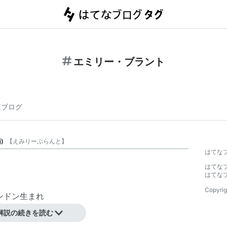
エミリー・ブラント
連ブログ
画
)
【
えみりーぶらんと
】
はてな
はてな
はてな
Copyrig
ロンドン生まれ
解説の続きを読む