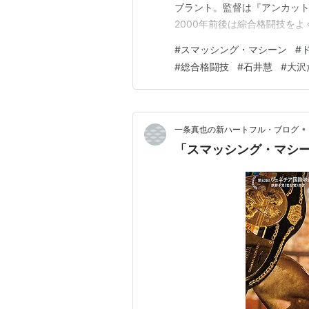
ブラント。監督は『アンカッ
2000年前後は綜合格闘技をよ
を感じる作。 格闘家が徐々に壊
#
スマッシング・マシーン
#
PRIDE黄金期にかけての総
#
総合格闘技
#
石井慧
#
大沢
に大きな驚きはない…
•
一条真也の新ハートフル・ブログ
「スマッシング・マシ