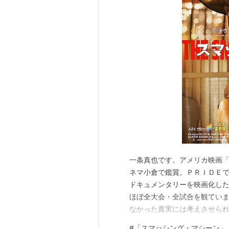
一条真也です。アメリカ映画
ネマ小倉で鑑賞。ＰＲＩＤＥ
ドキュメンタリーを映画化し
ほぼ全大会・全試合を観てい
なかった真実には考えさせられ
には、こう書かれています。
#
「スマッシング・マシーン」