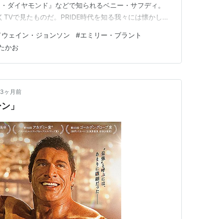
ト・ダイヤモンド』などで知られるベニー・サフディ。
くTVで見たものだ。PRIDE時代を知る我々には懐かしさ
れていく過程を描くPRIDE時代の空気を味わう映画
ドウェイン・ジョンソン
#
エミリー・ブラント
合格闘技界を背景に日本ロケシーンも多い。ストーリー自体
たかお
3ヶ月前
ーン」