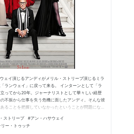
 出演
キル
（2014） 出演
出演
12） 出演
2011） 出演
サウェイ演じるアンディがメリル・ストリープ演じるミラ
09） 出演
「ランウェイ」に戻って来る。 インターンとして「ラ
008） 出演
立ってから20年。ジャーナリストとして華々しい経歴
ハワードのステキな人生
（2008）＜未＞ 出演
体の不振から仕事を失う危機に面したアンディ。そんな彼
ォー
（2007） 出演
であることを把握していなかったということが問題になり
救おうと立ち上がるのだ。 前作は仕事に向き合う個人
会
（2007） 出演
・ストリープ
#
アン・ハサウェイ
おり、観ていて元気にはなったものの「そこまでやらない
未＞ 出演
ンリー・トゥッチ
たりしていたのだが、今回…
 出演