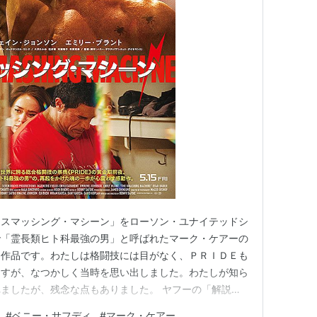
「スマッシング・マシーン」をローソン・ユナイテッドシ
で「霊長類ヒト科最強の男」と呼ばれたマーク・ケアーの
た作品です。わたしは格闘技には目がなく、ＰＲＩＤＥも
ますが、なつかしく当時を思い出しました。わたしが知ら
ましたが、残念な点もありました。 ヤフーの「解説」
「格闘家マーク・ケアーが歩んだ軌跡を描き、第８２回ベ
#
ベニー・サフディ
#
マーク・ケアー