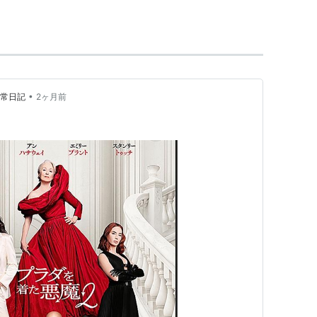
まれる。
"The Royal Family"で舞台デビューし、
イヴニン
た。2007年には、「
プラダを着た悪魔
」（2006）
•
日常日記
2ヶ月前
にノミネートされたほか、テレビ映画「
ナターシャ
賞（ミニシリーズ/テレビ映画部門）を受賞した。
010年7月-）
（2018）＜未＞ 声の出演
） 出演
016） 出演