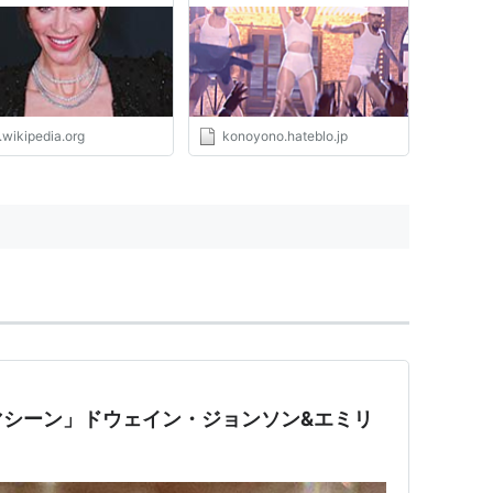
の世の果てブログ
 ニュー・シーズン DVD-BOX 1
ー:
ハピネット
05/25
D
リック
: 25回
ブログ (13件) を見る
.wikipedia.org
konoyono.hateblo.jp
マシーン」ドウェイン・ジョンソン&エミリ