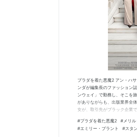
ボーダーライン
（2015） 出演
イントゥ・ザ・ウッズ
（2014）
オール・ユー・ニード・イズ・
LOOPER／ルーパー
（2012） 
憧れのウェディング・ベル
（20
砂漠でサーモン・フィッシング
（
アジャストメント
（2011） 出演
ガリバー旅行記
（2010） 出演
ウルフマン
（2010） 出演
プラダを着た悪魔2 アン・ハ
ヴィクトリア女王 世紀の愛
（20
ンダが編集長のファッション誌
サンシャイン・クリーニング
（2
ンウェイ」で勤務し、そこを旅
ザッツ★マジックアワー ダメ男
がありながらも、出版業界全
チャーリー・ウィルソンズ・ウ
女が、取引先がブラック企業
危機に直面しているミランダを
ジェイン・オースティンの読書
#
プラダを着た悪魔2
#
メリル
の姿勢が全面に押し出されて
デス・ロード 染血
（2007）＜
#
エミリー・ブラント
#
スタ
とダメなのか・・・」と、感じ
Dan in Real Life
（2007）＜未＞