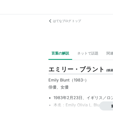
はてなブログ トップ
言葉の解説
ネットで話題
関
エミリー・ブラント
(
映
Emily Blunt
（1983-）
俳優、女優
1983年2月23日、イギリス／
本名：
Emily Olivia L. Blunt
身長：173 cm