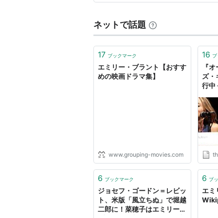
プラダを着た悪魔
（2006） 出
ネットで話題
ナターシャの歌に
（2005／TV
EMPIRE -エンパイア-
（2005）
17
16
マイ・サマー・オブ・ラブ
（20
ブックマーク
ブ
エミリー・ブラント【おすす
『オ
名探偵ポワロ
「ナイルに死す」（2
めの映画ドラマ集】
ズ・
キング・オブ・ファイヤー
（20
行中
ミリ
ウォリアークイーン
（2003）＜
向、新
RIVE
プラダを着た悪魔 
出版社/メーカー:
パン
www.grouping-movies.com
th
発売日:
2007/04/
メディア:
DVD
クリック
: 177回
6
6
ブックマーク
ブ
この商品を含むブロ
ジョセフ・ゴードン＝レビッ
エミ
ト、米版「風立ちぬ」で堀越
Wiki
二郎に！菜穂子はエミリー・