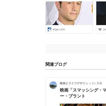
ブラント : 映画ニュース - 映
名探偵ポワロ
画.com
出版社/メーカ
発売日:
2007/
メディア:
DV
購入
: 2人
ク
この商品を含む
eiga.com
ja
関連ブログ
•
映画とライフデザイン
3ヶ月前
映画「スマッシング・
ー・ブラント