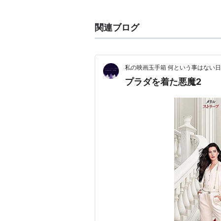
略歴
関連ブログ
法廷弁護士の父と教師の母の間に生
2001年に
ジュディ・デンチ
と共演した
グ・スタンダード賞
新人賞を受賞し
私の映画玉手箱 何という事はない
で
ゴールデン・グローブ
助演女優賞
プラダを着た悪魔2
の歌に
」（2006）で同助演女優
関連人物
ジョン・クラシンスキー
：夫（2
主な作品
名探偵シャーロック・ノームズ
クワイエット・プレイス
（2018
ガール・オン・ザ・トレイン
（2