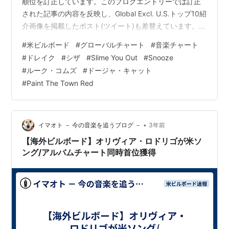
順位を訂正しています。このブログエントリーでは訂正
された記事の内容を反映し、Global Excl. U.S.トップ10紹
介画像を掲載したポスト(ツイート)も差替えています。)
(※追記(10月3日4時54分)：米ビルボードがGlobal Excl.
#
米ビルボード
#
グローバルチャート
#
音楽チャート
U.S.を訂正したことにより、当初トップ10入りが報じら
#
ドレイク
#
シザ
#
Slime You Out
#
Snooze
れていたカッソー、レイ ＆ D-ブロック・ヨーロッパ
#
ルーク・コムズ
#
ドージャ・キャット
「Prada」が10→11位となりトップ10から外れました。
#
Paint The Town Red
しかしながら同曲をトップ10入りしたとして誤って掲…
•
イマオト － 今の音楽を追うブログ －
3年前
【海外ビルボード】オリヴィア・ロドリゴが米ソ
ング/アルバムチャート同時首位獲得