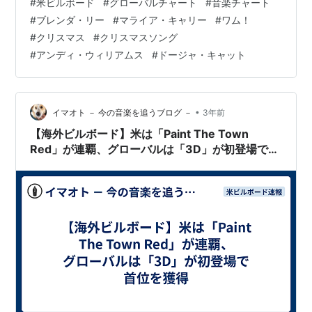
#
米ビルボード
#
グローバルチャート
#
音楽チャート
Christmas Tree’ Tops Hot 100, 65 Years After Its
#
ブレンダ・リー
#
マライア・キャリー
#
ワム！
Release https://t.co/vLdzzo6Kj6 — billboard (@…
#
クリスマス
#
クリスマスソング
#
アンディ・ウィリアムス
#
ドージャ・キャット
•
イマオト － 今の音楽を追うブログ －
3年前
【海外ビルボード】米は「Paint The Town
Red」が連覇、グローバルは「3D」が初登場で首
位を獲得