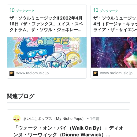
10
10
ブックマーク
ブックマーク
ザ・ソウルミュージックII 2022年4月
ザ・ソウルミュージックI
16日（ザ・ファンクス、エイス・スペ
4日（ドージャ・キャ
クトラム、ザ・ソウル・ジェネレーシ
ライア・ザ・サイエン
ョン、フィリー・デヴォーションズ、
ー・アレグラ） - ラ
ドージャ・キャット、スタイリスティ
ックス、ヒューズ・コーポレーショ
ン） - ラジオと音楽
www.radiomusic.jp
www.radiomusic.jp
関連ブログ
•
まいにちポップス（My Niche Pops）
1年前
「ウォーク・オン・バイ（Walk On By）」ディオ
ンヌ・ワーウィック（Dionne Warwick）