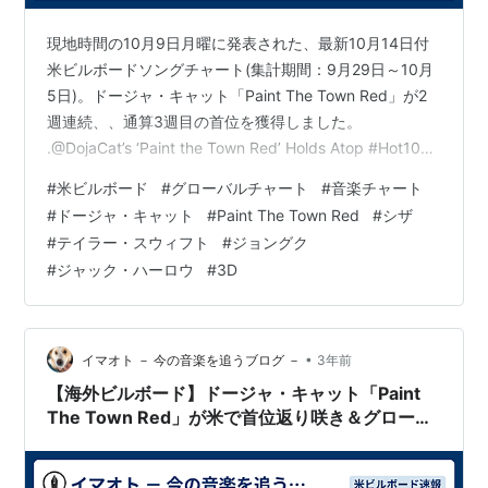
現地時間の10月9日月曜に発表された、最新10月14日付
米ビルボードソングチャート(集計期間：9月29日～10月
5日)。ドージャ・キャット「Paint The Town Red」が2
週連続、、通算3週目の首位を獲得しました。
.@DojaCat’s ‘Paint the Town Red’ Holds Atop #Hot100,
Jung Kook & @jackharlow’s ‘3D’ Debuts at No. 5 📈
#
米ビルボード
#
グローバルチャート
#
音楽チャート
https://t.co/6sFgYyrs4X — billboard (@billboard) 2023
#
ドージャ・キャット
#
Paint The Town Red
#
シザ
年10月9日
#
テイラー・スウィフト
#
ジョングク
#
ジャック・ハーロウ
#
3D
•
イマオト － 今の音楽を追うブログ －
3年前
【海外ビルボード】ドージャ・キャット「Paint
The Town Red」が米で首位返り咲き＆グローバ
ルで連覇達成