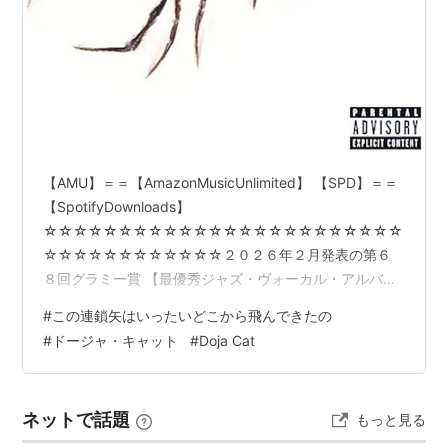
【AMU】＝＝【AmazonMusicUnlimited】 【SPD】＝＝
【SpotifyDownloads】
☆☆☆☆☆☆☆☆☆☆☆☆☆☆☆☆☆☆☆☆☆☆☆☆
☆☆☆☆☆☆☆☆☆☆☆☆２０２６年２月発表の第６
８回グラミー賞 【最優秀ジャズ・ヴォーカル・アルバム
賞(Best Jazz Vocal Album)】 ノミネートあれこれ談義じ
#
この連鎖矢はいったいどこから飛んできたの
ゃ！ｖ＾＾ ドウジャ！ｘ3！ドウジャ！ｘ5！ドウジャ！
#
ドージャ・キャット
#
Doja Cat
ｘ7！【ラップ・ブリコらからジャズ・ヴォーカルへの回
帰などなど】 ここから＝＝＝＞＞＞イントロ・プロンプ
ト： 「アルケミストから始まったこのチャットのスレッ
ネットで話題
もっと見る
ドはR&Bとラップやらやらがマゼマゼリンゴの［ドージ
ャ…