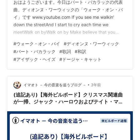
おはようございます。今日はバート・バカラックの代表
曲、ディオンヌ・ワーウィックの「ウォーク・オン・バ
イ」です www.youtube.com If you see me walkin'
down the streetAnd I start to cry each time we
meetWalk on byWalk on by Make believe that you
don't see the tearsJust let me grieveIn private 'cause
#
ウォーク・オン・バイ
#
ディオンヌ・ワーウィック
each time I see youI break down and cry Walk on by
#
バート・バカラック
#
歌詞
#
和訳
(Don't …
#
アイザック・ヘイズ
#
ドージャ・キャット
•
イマオト － 今の音楽を追うブログ －
3年前
(追記あり)【海外ビルボード】クリスマス関連曲
が一掃、ジャック・ハーロウおよびテイト・マク
レーが首位に