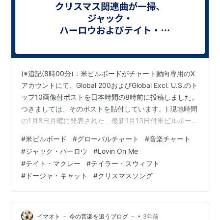
(※追記(8時00分)：米ビルボードがチャート動向専用のX
アカウントにて、Global 200およびGlobal Excl. U.S.のト
ップ10画像付ポストを日本時間の8時前に投稿しました。
つきましては、そのポストを貼付しています。) 現地時間
の1月8日月曜に発表された、最新1月13日付米ビルボード
ソングチャート(集計期間：2023年12月29日～2024年1
#
米ビルボード
#
グローバルチャート
#
音楽チャート
月4日)。前週首位のブレンダ・リー「Rockin' Around
#
ジャック・ハーロウ
#
Lovin On Me
The Christmas Tree」をはじめとするクリスマス関連曲
#
テイト・マクレー
#
テイラー・スウィフト
は一掃され、ジャック・ハーロウ「Lovin On Me」が6週
#
ドージャ・キャット
#
クリスマスソング
ぶり、通算2週目の首位を獲得しました。 …
•
イマオト － 今の音楽を追うブログ －
3年前