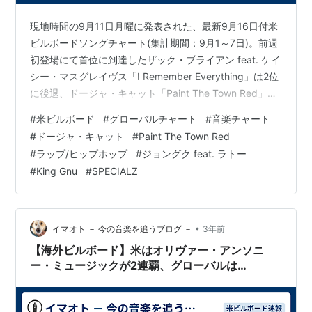
現地時間の9月11日月曜に発表された、最新9月16日付米
ビルボードソングチャート(集計期間：9月1～7日)。前週
初登場にて首位に到達したザック・ブライアン feat. ケイ
シー・マスグレイヴス「I Remember Everything」は2位
に後退、ドージャ・キャット「Paint The Town Red」が
同曲初の首位を獲得しました。 .@DojaCat's “Paint the
#
米ビルボード
#
グローバルチャート
#
音楽チャート
Town Red” becomes her second #Hot100 No. 1 📈 The
#
ドージャ・キャット
#
Paint The Town Red
song becomes the first rap leader in over a year.
#
ラップ/ヒップホップ
#
ジョングク feat. ラトー
https:/…
#
King Gnu
#
SPECIALZ
•
イマオト － 今の音楽を追うブログ －
3年前
【海外ビルボード】米はオリヴァー・アンソニ
ー・ミュージックが2連覇、グローバルは
「Seven」が6連覇達成