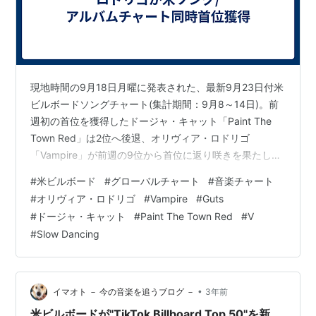
現地時間の9月18日月曜に発表された、最新9月23日付米
ビルボードソングチャート(集計期間：9月8～14日)。前
週初の首位を獲得したドージャ・キャット「Paint The
Town Red」は2位へ後退、オリヴィア・ロドリゴ
「Vampire」が前週の9位から首位に返り咲きを果たしま
した。 .@oliviarodrigo's "Vampire" flies back to No. 1
#
米ビルボード
#
グローバルチャート
#
音楽チャート
on the Billboard #Hot100. 📈 https://t.co/VlT3evdTnY
#
オリヴィア・ロドリゴ
#
Vampire
#
Guts
— billboard (@billboard) 2023年9月18日
#
ドージャ・キャット
#
Paint The Town Red
#
V
#
Slow Dancing
•
イマオト － 今の音楽を追うブログ －
3年前
米ビルボードが"TikTok Billboard Top 50"を新