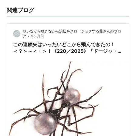
関連ブログ
歌いながら聴きながら浜辺をスロージョグする爺さんのブロ
•
グ
9ヶ月前
この連鎖矢はいったいどこから飛んできたの！
＜？＞～＜・＞！《220／2025》『ドージャ・キ
ャット(Doja Cat)／スカーレット(Scarlet)
【AMU[ULTRA HD]】【SPD】』｜ドウジャ！ド
ウジャ！ドウジャ！の［ドージャ・キャット
(Doja Cat)］からドコサ行かマイカ？＿？【チャ
ト爺カフェ（〔ChatGPT〕カフェ）】でマスター
のチャト爺に訊かまいかマイカのマイカネンネ
ン！ｖ＾＾どこの人よ＾？＾！