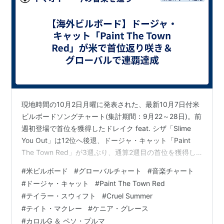
現地時間の10月2日月曜に発表された、最新10月7日付米
ビルボードソングチャート(集計期間：9月22～28日)。前
週初登場で首位を獲得したドレイク feat. シザ「Slime
You Out」は12位へ後退、ドージャ・キャット「Paint
The Town Red」が3週ぶり、通算2週目の首位を獲得し
ました。 .@DojaCat’s ‘Paint the Town Red’ Tops
#
米ビルボード
#
グローバルチャート
#
音楽チャート
#Hot100 for Second Week, @taylorswift13’s ‘Cruel
#
ドージャ・キャット
#
Paint The Town Red
Summer’ Rules Radio https://t.co/I5QTPz4Dy7 —
#
テイラー・スウィフト
#
Cruel Summer
billboard …
#
テイト・マクレー
#
ケニア・グレース
#
カロルG ＆ ペソ・プルマ