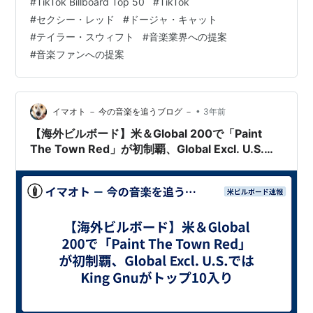
#
TikTok Billboard Top 50
#
TikTok
#
セクシー・レッド
#
ドージャ・キャット
#
テイラー・スウィフト
#
音楽業界への提案
#
音楽ファンへの提案
•
イマオト － 今の音楽を追うブログ －
3年前
【海外ビルボード】米＆Global 200で「Paint
The Town Red」が初制覇、Global Excl. U.S.で
はKing Gnuがトップ10入り