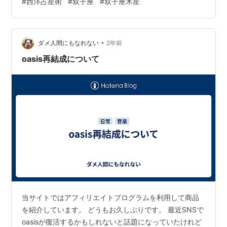
#
西洋占星術
#
双子座
#
双子座木星
崩に埋もれてるのを 超新星のシャンパンから」。 神秘の
カバラー 作者:ダイアン フォーチュン 国書刊行会
Amazon ノエル・ギャラガーは双子座の太陽で、いま木
星（いわゆる幸運の星）が来ている星座。…
•
ダメ人間にもなれない
2年前
oasis再結成について
当サイトではアフィリエイトプログラムを利用して商品
を紹介しています。 どうもお久しぶりです。 最近SNSで
oasisが復活するかもしれないと話題になっていたけれど