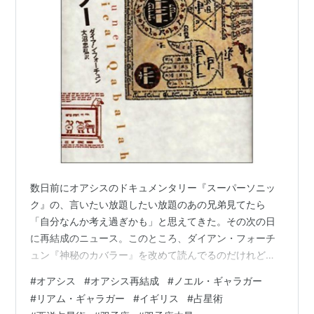
数日前にオアシスのドキュメンタリー『スーパーソニッ
ク』の、言いたい放題したい放題のあの兄弟見てたら
「自分なんか考え過ぎかも」と思えてきた。その次の日
に再結成のニュース。このところ、ダイアン・フォーチ
ュン『神秘のカバラー』を改めて読んでるのだけれど、
そのせいか特に意味はないと思ってたオアシスの歌詞が
#
オアシス
#
オアシス再結成
#
ノエル・ギャラガー
何やら意味深に聞こえてくる。曰く「俺たちはマスター
#
リアム・ギャラガー
#
イギリス
#
占星術
プランの一部なんだ」「いつかあなたは僕を見つける 雪