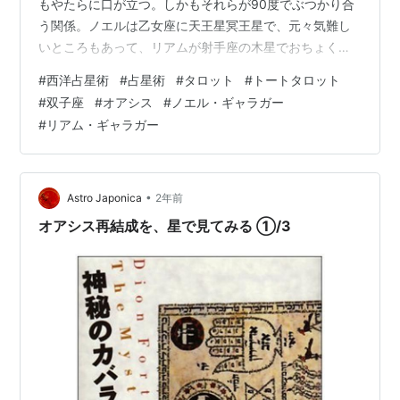
もやたらに口が立つ。しかもそれらが90度でぶつかり合
う関係。ノエルは乙女座に天王星冥王星で、元々気難し
いところもあって、リアムが射手座の木星でおちょくる
のでなおさら。ここまで書いたけど、リアルタイムでは
#
西洋占星術
#
占星術
#
タロット
#
トートタロット
私はむしろ、兄弟らがコケにしてた（というか何でもコ
#
双子座
#
オアシス
#
ノエル・ギャラガー
ケだけど）レディオヘッドが好きだったので、オアシス
#
リアム・ギャラガー
はあまり聴いてなかった。リアムって月以外は水がなく
て、かなり乾いた表現の人なので、あまりピンと来な
い。喋ってる時の方が面白いと思ってしまう。それとオ
アシスよりノエルのソロの方が好きだったりする。声
•
Astro Japonica
2年前
質…
オアシス再結成を、星で見てみる ①/3