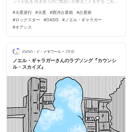
ントがある 向き合うのに気合いが要ることをする これま
でのまとめ、未完成を完成させる 一時休戦・停戦 →なの
#
火星逆行
#
火星
#
西洋占星術
#
占星術
で、するっと/しれっと通したいことを通す 普段だとしな
#
ロックスター
#
OASIS
#
ノエル・ギャラガー
いことをする 普段だと出会わない人と出会う 運命のいた
#
オアシス
ずら・縁 魔が差す 蒸し返される 内紛・内輪揉め 主張・
表現・メッセージが誤解される 男性性（アウトプット・
表現）を捉え直す・見直す かなと。色々な例を見てる
と、パラレル移動を…
•
ののの・ド・メモワール
2年前
ノエル・ギャラガーさんのラブソング『カウンシ
ル・スカイズ』