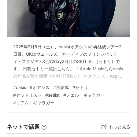
2009年8月、リアムとの関係悪化によりついに
oasis
は解散。
2007年9月22日、サラ・マクドナルドとの間にドノ
ヴァン・ギャラガーを授かる。
2010年10月1日、サニー・ギャラガーを授かる。
2011年6月18日、サラ・マクドナルドと結婚。
2025年7月5日（土）、oasis(オアシス)の再結成ツアー2
2011年10月より
Noel Gallagher's High Flying
日目、UKはウェールズ、カーディフのプリンシパリテ
Birds
（ノエル・ギャラガーズ・ハイ・フライング・
ィ・スタジアム公演2day2日目のSETLIST（セトリ）で
バーズ）として本格的なソロ活動を開始。
す。 日程セトリ一覧はこちら。 ・Apple Musicならoasis
の作品が聴き放題（無料期間あり） → オアシス - Apple
伝説
Music 以下、セットリストです。 (オアシス) Oasis オフ
#
oasis
#
オアシス
#
再結成
#
セトリ
ィシャル商品 Logo キーリング エナメル キーホルダー
13歳の時、万引きをはたらいたことにより半年間の
#
セットリスト
#
setlist
#
ノエル・ギャラガー
【海外通販】価格: 1297 円楽天で詳細を見る 2025年7月
保護観察処分
#
リアム・ギャラガー
5日（土） oasis＠ウェールズ・カーディフ・プリンシパ
15歳の時、小麦粉の袋を教師に向けて投げた事が原
リティ・スタジアム セットリスト SE. …
因で、学校を放校処分。
ネットで話題
もっと見る
「ドラッグなんて紅茶を飲むようなもの」
「お前たちはどうしようもないクズバンドだ。だが