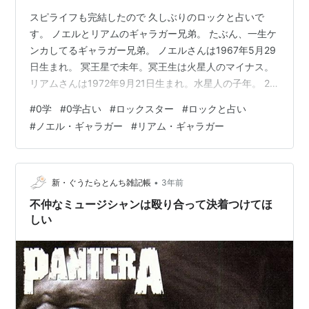
スピライフも完結したので 久しぶりのロックと占いで
す。 ノエルとリアムのギャラガー兄弟。 たぶん、一生ケ
ンカしてるギャラガー兄弟。 ノエルさんは1967年5月29
日生まれ。 冥王星で未年。冥王生は火星人のマイナス。
リアムさんは1972年9月21日生まれ。水星人の子年。 2
人とも、0星人で一生を通じて運気がダイナミック！揺れ
#
0学
#
0学占い
#
ロックスター
#
ロックと占い
る波乱万丈運！ 波乱万丈さんが2人も兄弟でいたからオ
#
ノエル・ギャラガー
#
リアム・ギャラガー
アシスもギャラガー家も 次から次に事件勃発！がデフォ
ルトだったかと。 相性はノエルさんから見るリアムさん
は健康の相性。 リアムさんから見るとノエルさんは浮気
の相性。 共にストレス、イライラ、体調も不安定になる
•
新・ぐうたらとんち雑記帳
3年前
と言う。 ただ…
不仲なミュージシャンは殴り合って決着つけてほ
しい