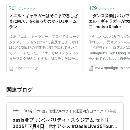
リアムのパフォーマンスには少しだけ光るものがあ
701
479
ブックマーク
ブックマーク
る。俺の曲を演ってビッグになるか、このままマン
ノエル・ギャラガーはそこまで悪しざ
「ダンス音楽はバカで
チェのクズバンドで終わるか、どっちだ？」
まにMステをdisったのか - DJホーム
エル・ギャラガーが大
ラン
曲 : matsu & take
「スーパーのレジが混んでる時はムカつくから、仕
返しに万引きしている」
音楽 ノエル・ギャラガー、ブログでミュージ
「今はどんなバカでもダ
ックステーションについて言及するきっかけ
作れる」。 元オアシスの
「ブラーのデーモンとアレックスはエイズにでもか
は2012/05/27の午前中にRTで流れてきたこ
（兄担当）がソロアルバム「
かって死ねばいい」（1995年）→ 「デーモンとア
のツイートだった。 ノエルがMステをディス
Gallagher's High Flyi
ったブログが面白すぎる。Mステくそばかげ
合わせてYouTubeに自
レックスには長生きして欲しい」
たTVショウ、AKBmanufactured girl
稿していて、その中のひ
「奇行で注目を集めているだけで、音楽は大したこ
d.hatena.ne.jp
www.spotlight-jp.co
group、タモリジェームズボンドの悪役みた
ジックをこき下ろしてい
とない。マドンナのライト版だ。（抄訳）」（レデ
いな年寄り。。この人の毒舌...
で話題となっています。 ..
ィーガガに対して）
*1
関連ブログ
「あのTVショウ（Mステ）は、分かってたけど、ク
レイジーだね。」（2012年）
*2
「（ロンドンの）ストラトフォードにいる、とても
•
「K’s今日の1曲」管理人Kのサイト運営四方山ブログ
1年前
ステキなオアシスのコピーバンド」（あオリンピッ
oasis＠プリンシパリティ・スタジアム セトリ
ク閉会式で「Wonderwall」をパフォーマンスした弟
2025年7月4日 #オアシス #OasisLive25Tour
とOasisの元メンバー達が所属するBeady Eyeに対し