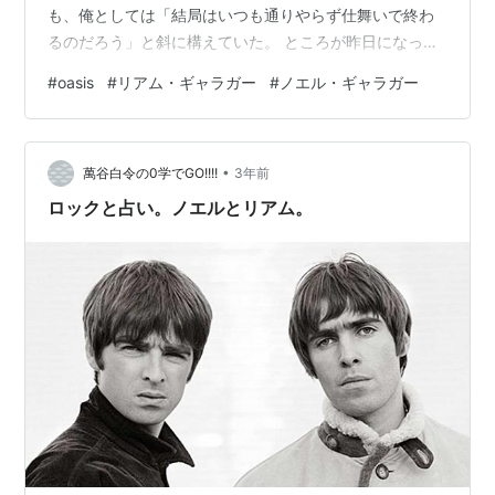
も、俺としては「結局はいつも通りやらず仕舞いで終わ
るのだろう」と斜に構えていた。 ところが昨日になって
みると、、、 本当に復活することになってました!! 個人
#
oasis
#
リアム・ギャラガー
#
ノエル・ギャラガー
的にはもう二度とoasisをやらないで、ノエルとリアムが
各自ソロ活動で頑張っていくのだろうと思っていただけ
に驚かされたし、僥倖でもあった。 ここ数年は音楽業界
•
は悲しいニュースが多かったけれども、久々に胸が熱く
萬谷白令の0学でGO!!!!
3年前
なった。こんなのは13年前にHi-STANDARDが活動再開
ロックと占い。ノエルとリアム。
を宣言した以…