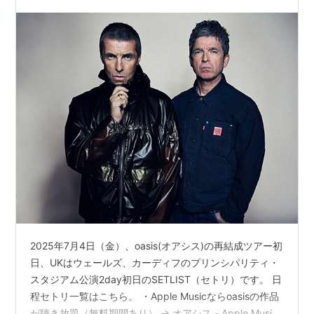
#setlist
て）
*3
ノエル・ギャラガーズ・ハイ・フ
ライング・バーズ(初回生産限定
盤)(DVD付)
アーティスト:
ノエル・ギャラガー
ズ・ハイ・フライング・バーズ
出版社/メーカー:
SMJ
発売日:
2011/10/12
メディア:
CD
購入
: 5人
クリック
: 52回
この商品を含むブログ (30件) を見る
Noel Gallagher: The Biography
2025年7月4日（金）、oasis(オアシス)の再結成ツアー初
作者:
Lucian Randall
日、UKはウェールズ、カーディフのプリンシパリティ・
出版社/メーカー:
John Blake
発売日:
2013/05/01
スタジアム公演2day初日のSETLIST（セトリ）です。 日
メディア:
ハードカバー
程セトリ一覧はこちら。 ・Apple Musicならoasisの作品
クリック
: 1回
が聴き放題（無料期間あり） → オアシス - Apple Music