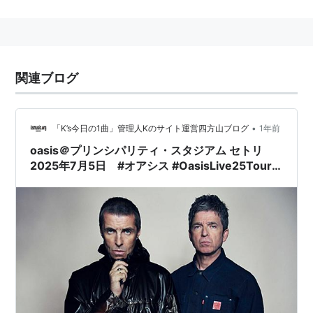
1967年5月29日イギリス生まれ。
Liam Gallagher
（
リア
ム・ギャラガー
）の兄。
ビートルズやローリング・ストーンズ、セックス・ピス
関連ブログ
トルズが大好き。
眉毛がチャームポイント。
ギブソンのレスポールやエピフォンを愛用している。
•
「K’s今日の1曲」管理人Kのサイト運営四方山ブログ
1年前
弟のリアムとはいつも仲が悪く、喧嘩ばかりしているが
oasis＠プリンシパリティ・スタジアム セトリ
結局は仲直りする。
2025年7月5日 #オアシス #OasisLive25Tour
#setlist
略歴
1991年、24歳の時に弟リアムが結成したバンド「オ
アシス」に加入。
1997年、メグ・マシューズと結婚。
2000年1月、アナイス・ギャラガーを授かる。しかし
同年9月にノエルとマシューズは離婚。