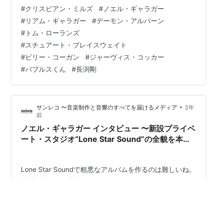
つければ良いのでは」と考えたりする。いや、さすがに
#
クリスピアン・ミルズ
#
ノエル・ギャラガー
そこまで野蛮ではないし嘘だが、とにかく自分自身は誰
#
リアム・ギャラガー
#
デーモン・アルバーン
かと争ったり競い合ったりするのは一切興味がないくせ
#
トム・ローランズ
に他人同士が争ったり競い合う格闘技などのスポーツを
#
スチュアート・ブレイスウェイト
観るのが好きだったりする。 で、私は音楽が好きであ
#
ビリー・コーガン
#
ジャーヴィス・コッカー
る。音楽が好きなので不仲であるミュージシャンの情報
#
バブルスくん
#
長渕剛
をわりと知っていたりする。で、思った。 「…
•
サンレコ 〜音楽制作と音響のすべてを届けるメディア
3年
前
ノエル・ギャラガー インタビュー 〜新設プライベ
ート・スタジオ“Lone Star Sound”の全貌を本邦
初公開！