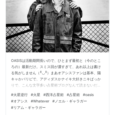
OASISは活動期間長いので、ひとまず最初と（今のとこ
ろの）最新だけ。スミス回が濃すぎて、あれ以上は書け
る気がしません（╹◡╹）まあオアシスファンは基本、陽
キャかパリピで、アディダスかナイキ大好きニキばっか
りで、こんな文字多い占星術ブログなんて読まないだろ
うし（╹◡╹）ちなみに、私はノエル・ニキの2023年作の
#
火星逆行
#
火星
#
西洋占星術
#
占星術
#
oasis
ソロが大好きで、もうめちゃくちゃ聴いてます。再結成
#
オアシス
#
Whatever
#
ノエル・ギャラガー
もめでたいけれど、個人的にはむしろ早よソロ出してほ
#
リアム・ギャラガー
しい。 ----------------------------- 火星逆行時期 最初