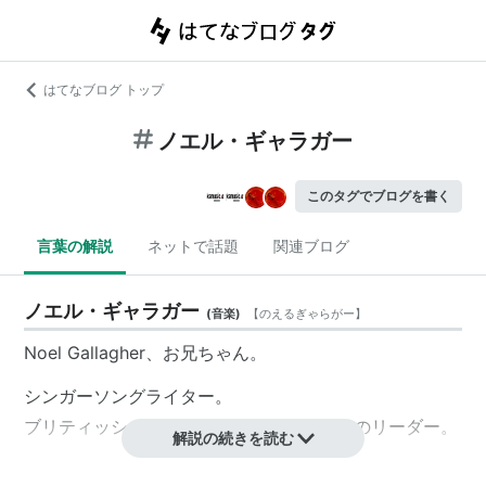
はてなブログ トップ
ノエル・ギャラガー
このタグでブログを書く
言葉の解説
ネットで話題
関連ブログ
ノエル・ギャラガー
(
音楽
)
【
のえるぎゃらがー
】
Noel Gallagher、お兄ちゃん。
シンガーソングライター。
ブリティッシュ・ロックバンド、
オアシス
のリーダー。
解説の続きを読む
概要