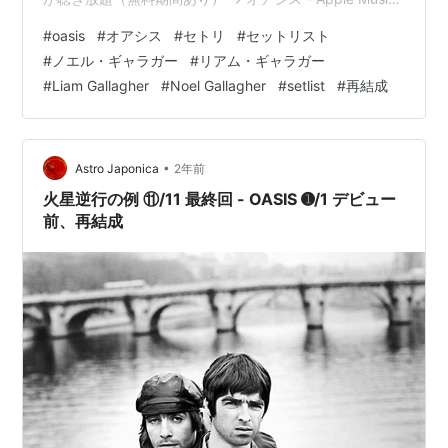
この商品を含むブログを見る
以下、セットリストです。 Oasis – Cigarettes And
#
oasis
#
オアシス
#
セトリ
#
セットリスト
Alcohol Tシャツ Oasis Amazon 2025年7月4日（金）
#
ノエル・ギャラガー
#
リアム・ギャラガー
oasis＠ウェールズ・カーディフ・プリンシパリティ・ス
#
Liam Gallagher
#
Noel Gallagher
#
setlist
#
再結成
*1
:
元オアシスのノエル・ギャラガー、ガガをボロクソ！
タジアム セットリスト SE. Fuckin' in the Bushes01…
「奇行で注目を集めているだけで、音楽は大したことな
い」 - シネマトゥデイ
•
Astro Japonica
2年前
*2
:
日本人は皮肉が通じない。
【実際に和訳して検証】
火星逆行の例 ⑪/11 最終回 - OASIS ➊/1 デビュー
元OASISのノエル・ギャラガーがタモさんやMステをデ
前、再結成
ィスった!? 大ウソ！ 勘違いであることが判明したよ |
Pouch［ポーチ］
*3
:
Noel Gallagher dedicates 'Wonderwall' to
'Stratford's finest Oasis tribute band' at London gig -
NME