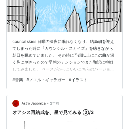
council skies 日曜の深夜に眠れなくなり、結局朝を迎え
てしまった時に『カウンシル・スカイズ』を聴きながら
朝日を眺めていました。 その時に予想以上にこの曲が深
く胸に刺さったので早朝のテンションでまた和訳に挑戦
してみました。 ベースがかっこいいこちらのバージョン
の方が好きです。 そういえばオアシスが再結成するらし
#
音楽
#
ノエル・ギャラガー
#
イラスト
いのでリアムバージョンも聴きたいです。
www.youtube.com [verse1] 流れ星を手にとって 幸せな
日々に乾杯してたんだよ 太陽の陰に 見つけたものを隠し
•
て こんなんじゃなかったら 未来はどうだったんだろう
Astro Japonica
2年前
そんなことを考えて 来ることがない列車を待ってたんだ
オアシス再結成を、星で見てみる ②/3
よ…