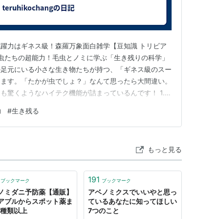
躍力はギネス級！森羅万象面白雑学【豆知識 トリビア
な虫たちの超能力！毛虫とノミに学ぶ「生き残りの科学」
の足元にいる小さな生き物たちが持つ、「ギネス級のスー
します。「たかが虫でしょ？」なんて思ったら大間違い。
も驚くようなハイテク機能が詰まっているんです！ 1.
の鉄壁ガード 毛虫はただ葉っぱを食べているだけではあ
力
#
生き残る
くした「命を守るプログラム」に従って動いています。驚
卵から生まれた…
もっと見る
191
ブックマーク
ブックマーク
ノミダニ予防薬【通販】
アベノミクスでいいやと思っ
アブルからスポット薬ま
ているあなたに知ってほしい
0種類以上
7つのこと