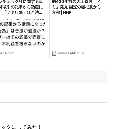
ンチェック社に関する仮
約400年前の大工道具「ノ
貨取引の記事から話題に
ミ」発見 国宝の屋根裏から
た「ノミ行為」は合法か
京都 | NHK
か？／「ユーザーはその
で売買していたか、不利
被らないのか、が大事で
ね」と指摘する声も
osfie.com
www3.nhk.or.jp
リックにしてみた！