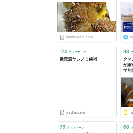
www.asahi.com
p
174
98
ブックマーク
衆院選ヤシノミ候補
クマ
が縮
学的
yashino.me
na
78
68
ブックマーク