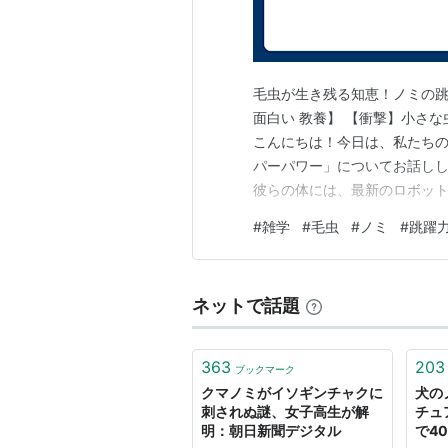
毛虫が生き残る知恵！ノミの跳
面白い 教養】 【衝撃】小さ
こんにちは！今日は、私たち
パーパワー」についてお話し
彼らの体には、最新のロボット
毛虫の生存戦略：24時間体制
#
雑学
#
毛虫
#
ノミ
#
跳躍
りません。実は、計算され尽
異の成長スピード直径1mmの
ネットで話題
363
203
ブックマーク
クマノミがイソギンチャクに
犬の
刺されぬ謎、女子高生が解
チュ
明：朝日新聞デジタル
で4