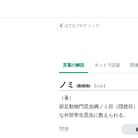
はてなブログ トップ
言葉の解説
ネットで話題
関
ノミ
(
動植物
)
【
のみ
】
（蚤）
節足動物門昆虫綱ノミ目（隠翅目）
な外部寄生昆虫に数えられる。
関連