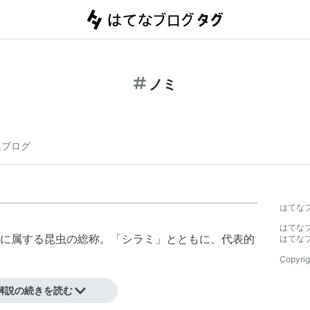
ノミ
連ブログ
はてな
はてな
に属する昆虫の総称。「
シラミ
」とともに、代表的
はてな
Copyrig
解説の続きを読む