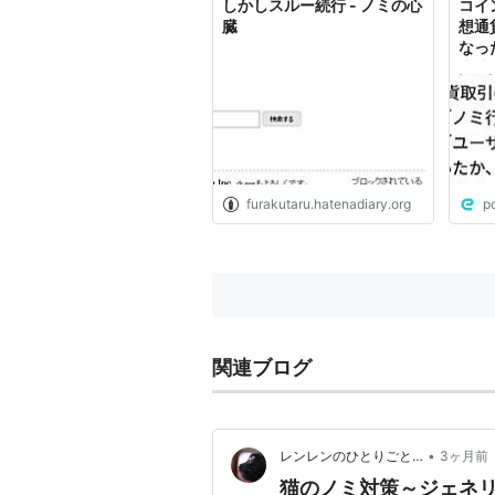
しかしスルー続行 - ノミの心
コイ
臓
想通
なっ
違法
認識
益を
すよ
furakutaru.hatenadiary.org
p
関連ブログ
•
レンレンのひとりごと…
3ヶ月前
猫のノミ対策～ジェネ