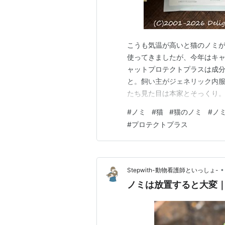
こうも気温が高いと猫のノミ
使ってきましたが、今年はキャ
ャットプロテクトプラスは成
と。飼い主がジェネリック内服
たち見た目は本家とそっくり
ンダーにもチェックを入れまし
#
ノミ
#
猫
#
猫のノミ
#
ノ
テクトプラス 猫用 6本 (動物用医
#
プロテクトプラス
点) 楽天で購入 ランキ…
•
Stepwith-動物看護師といっしょ-
ノミは放置すると大変