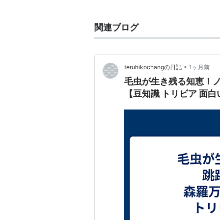
蚤の市
関連ブログ
関連語 リスト::動物 リスト::昆虫
•
teruhikochangの日記
1ヶ月前
毛虫が生き残る知恵！
【豆知識 トリビア 面白