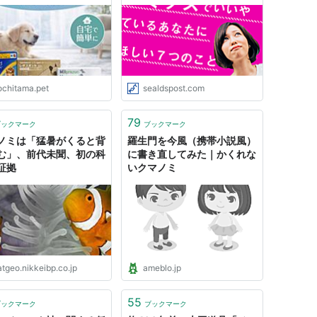
ochitama.pet
sealdspost.com
79
ブックマーク
ブックマーク
ノミは「猛暑がくると背
羅生門を今風（携帯小説風）
む」、前代未聞、初の科
に書き直してみた｜かくれな
証拠
いクマノミ
tgeo.nikkeibp.co.jp
ameblo.jp
55
ブックマーク
ブックマーク