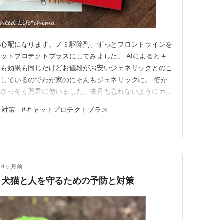
が心配になります。ノミ駆除剤、ずっとフロントラインを
ットプロテクトプラスにしてみました。 AIによるとキ
分も効果も同じだけどお値段がお安いジェネリックとのこ
しているのでわが家のにゃんもジェネリックに。 姿か
。さっそく万君に使いました。来月も忘れないようにカレ
た。 【ネコポス(同梱不可)】ベッツワン キャットプロ
ミ対策
#
キャットプロテクトプラス
薬品)価格：3,270円（税込、送料無料) (2026/4/24時
4ヶ月前
｜犬猫と人を守るための予防と対策