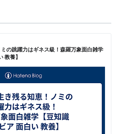
ノミの跳躍力はギネス級！森羅万象面白雑学
い 教養】