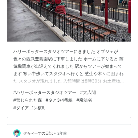
ハリーポッタースタジオツアーにきました オブジェが
色々の西武豊島園駅に下車しました ホームに下りると 蒸
気機関車が出迎えてくれました 駅からツアーが始まって
ます 寒い中歩いてスタジオへ行くと 芝生や木々に囲まれ
た スタジオが現れました 入館時間は8時30分 お土産物店
や 大広間を模したフードホールをゆっくり散策 杖の店で
#
ハリーポッタースタジオツアー
#
大広間
は 杖の箱が天井まで溢れてます 9時前にはスタジオ入室
#
禁じられた森
#
９と3/4番線
#
魔法省
大広間の扉の前で開館を待ちます 先導していただけるの
#
ダイアゴン横町
はアルバス・ダンブルドア校長とミネルバ・マクゴナガ
ル教授です ドアが開くと大広間が広がっています 一番奥
にダンブルドア校長待ってました そのまま奥に進むと魔
術学校内の施設…
•
ぜろべーすの日記
2年前