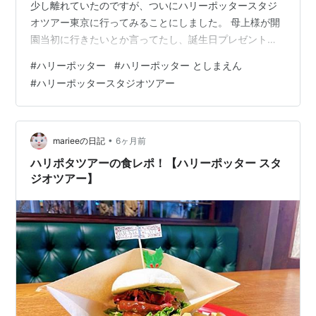
少し離れていたのですが、ついにハリーポッタースタジ
オツアー東京に行ってみることにしました。 母上様が開
園当初に行きたいとか言ってたし、誕生日プレゼント代
わりに一緒に行きます。 開園してから３年たちますし、
#
ハリーポッター
#
ハリーポッター としまえん
そろそろ混雑も落ち着いていることでしょう。 しかもチ
#
ハリーポッタースタジオツアー
ケット代金が値上がりする？では値上がりする前に行っ
てしまおう！ 行く前にしたこと ０：平日に休みをとる
土日祝日は混むでしょ？平日一択です １：オンラインチ
ケットを買う 日程と時刻でオンラインチケットをとりま
•
marieeの日記
6ヶ月前
す。予約時刻の１時間前から入場して…
ハリポタツアーの食レポ！【ハリーポッター スタ
ジオツアー】