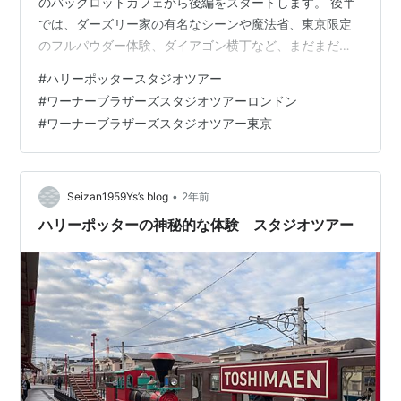
のバックロットカフェから後編をスタートします。 後半
では、ダーズリー家の有名なシーンや魔法省、東京限定
のフルパウダー体験、ダイアゴン横丁など、まだまだ見
どころが続きます。そして最後にはホグワーツ城の模型
#
ハリーポッタースタジオツアー
と迫力のプロジェクションマッピングもありました。
#
ワーナーブラザーズスタジオツアーロンドン
hakunow.hatenablog.com 展示と体験スポット バックロ
#
ワーナーブラザーズスタジオツアー東京
ット｜屋外展示 廊下 ダーズリー家 ナイトバスと魔法省
への電話とハグリッドのバイク 9と4分の3番線ホーム
SET CONSTRUCTION セット制作 ロンドン魔法省 ク
リ…
•
Seizan1959Ys’s blog
2年前
ハリーポッターの神秘的な体験 スタジオツアー