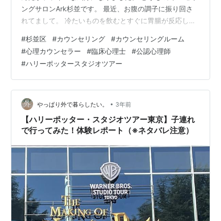
ングサロンArk杉並です。 最近、お腹の調子に振り回さ
れてまして。 冷たいものを飲むとすぐに胃腸が反応して
しまう感じがします。食事はいつも通りに戻している最
#
杉並区
#
カウンセリング
#
カウンセリングルーム
中なのですが、空腹のタイミングがうまくつかめなくな
#
心理カウンセラー
#
臨床心理士
#
公認心理師
ってきております。 お医者さんにかかって薬も飲んでい
#
ハリーポッタースタジオツアー
るのですが…もう少し様子を見ないといけないようで
す。 さて、話は変わりまして先日『ワーナー ブラザーズ
スタジオツアー東京 メイキング・オブ・ハリー・ポッタ
ー』に行ってきました。 www…
•
やっぱり外で暮らしたい。
3年前
【ハリーポッター・スタジオツアー東京】子連れ
で行ってみた！体験レポート（※ネタバレ注意）