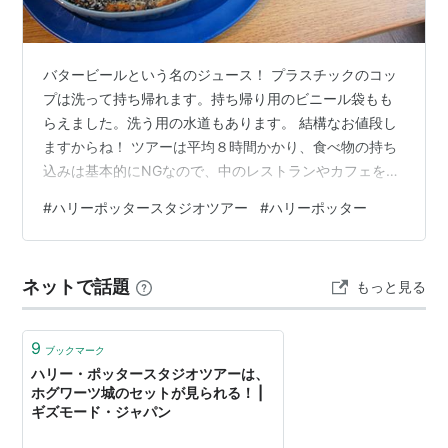
バタービールという名のジュース！ プラスチックのコッ
プは洗って持ち帰れます。持ち帰り用のビニール袋もも
らえました。洗う用の水道もあります。 結構なお値段し
ますからね！ ツアーは平均８時間かかり、食べ物の持ち
込みは基本的にNGなので、中のレストランやカフェを利
用します。 入学許可証クレープとレイブンクロープレー
#
ハリーポッタースタジオツアー
#
ハリーポッター
トをチョイス 銀色の玉みたいなのが噛み応えありまし
た。 これは階段でダドリーが暴れると、階段裏からほこ
りが落ちてくるシーンの！ 夜の騎士バス 英語のダジャレ
ネットで話題
もっと見る
があるので、ハリーポッター英語を読もうとチャレンジ
して挫折した覚えが この逆光具合がいい感じ… 魔法省と
かだと社会人の苦悩がせまってき…
9
ブックマーク
ハリー・ポッタースタジオツアーは、
ホグワーツ城のセットが見られる！ |
ギズモード・ジャパン