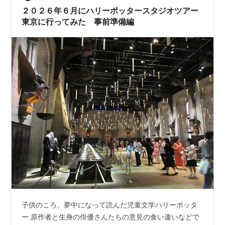
て、ツアー集合場所へ。 最初は集団行動です。 組み分け
２０２６年６月にハリーポッタースタジオツアー
帽子もいいキャラですよね 寮の得…
東京に行ってみた 事前準備編
子供のころ、夢中になって読んだ児童文学ハリーポッタ
ー 原作者と生身の俳優さんたちの意見の食い違いなどで