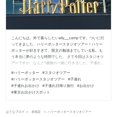
こんにちは。外で暮らしたいally___campです。ついに行
ってきました、ハリーポッタースタジオツアー！ハリー
ポッターが好きすぎて、呪文の勉強までしている私。も
う本当に夢のような時間でした。 さて今回はスタジオツ
アーですが、なんと1歳娘の一緒に行きました。子連れ目
線で、体験レポートを書こうと思います。子連れでスタ
#
ハリーポッター
#
スタジオツアー
ジオツアーにいこうとしている方、少しでもお力になれ
#
ハリーポッタースタジオツアー
#
子連れ
たら幸いです！ 豊島園駅に到着！すでにハリーポッター
#
子連れお出かけ
#
子連れ日帰り旅行
#
お出かけ
の世界観 持ち込める飲み物は蓋つきの水筒orペットボト
#
東京お出かけスポット
ルのみ 食べ物は原則持ち込み禁止。離乳食や子供のおや
つはOK ツアー時間の1時間前から入場できる ロビー・シ
ョップをチェック。杖…
はてなブログ
>
未指定
>
ハリーポッタースタジオツアー