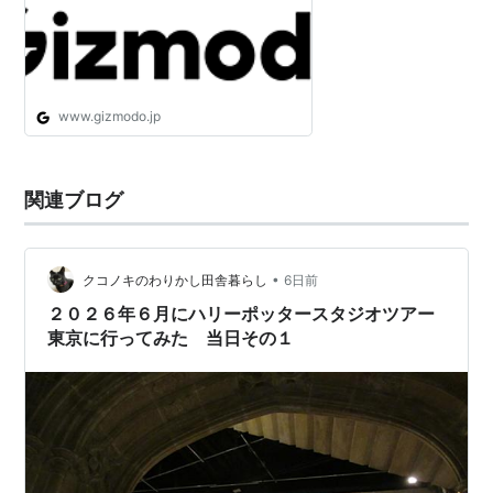
www.gizmodo.jp
関連ブログ
•
クコノキのわりかし田舎暮らし
6日前
２０２６年６月にハリーポッタースタジオツアー
東京に行ってみた 当日その１