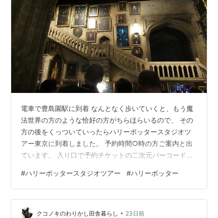
電車で豊島園駅に到着 なんとなく歩いていくと、もう魔
法世界の方のような恰好の方がちらほらいるので、 その
方の後をくっついていったらハリーポッタースタジオツ
アー東京に到着しました。 予約時間○時の方ご案内と出
ています。 入り口で予約チケットの二次元バーコードを
かざして建物内に入場しました。 最初に手荷物検索があ
#
ハリーポッタースタジオツアー
#
ハリーポッター
りますが、なぜかはじっこにいたらそのまま通してもら
えてしまった…人畜無害？ ツアー開始時刻より少し前に
入り、フードホールで軽食を食べます。 ホグワーツの大
•
広間で食べてる気分が味わえますね。 トイレをすませ
クコノキのわりかし田舎暮らし
23日前