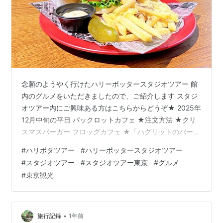
念願のようやく行けたハリーポッタースタジオツアー 館
内のグルメをいただきましたので、ご紹介します スタジ
オツアー内にご興味ある方はこちらからどうぞ★ 2025年
12月中旬の平日 バックロットカフェ ★注文方法 ★クリ
スマスバーガー フロッグカフェ ★「ハグリットのバース
デーケーキ」と「カフェラテアート」 感想まとめ 番外編
#
ハリポタツアー
#
ハリーポッタースタジオツアー
バックロットカフェ バックロットカフェはツアー入って
#
スタジオツアー
#
スタジオツアー東京
#
グルメ
ちょうど中間地点にあります 朝から入場していたため、
#
東京観光
バックロットカフェに到着したのはお昼前の１１時半頃
見た感じ店内はそこまでの混雑ではありませんでした
が、注文の行列に驚きました ★注文方法 注文は有人レジ
か、無人レジを選…
•
旅行記録
1年前